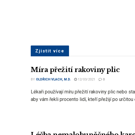
Zjistit více
Míra přežití rakoviny plic
BY
OLDŘICH VLACH, M.D.
12/03/2021
0
Lékaři používají míru přežití rakoviny plic nebo stat
aby vám řekli procento lidí, kteří přežijí po určitou 
Léčba nemalobuněčného kar