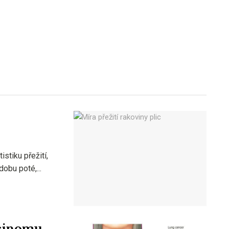
istiku přežití,
dobu poté,...
cinomu