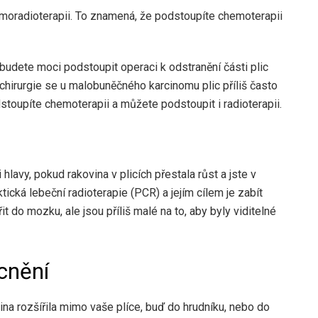
emoradioterapii. To znamená, že podstoupíte chemoterapii
budete moci podstoupit operaci k odstranění části plic
 chirurgie se u malobuněčného karcinomu plic příliš často
toupíte chemoterapii a můžete podstoupit i radioterapii.
lavy, pokud rakovina v plicích přestala růst a jste v
ická lebeční radioterapie (PCR) a jejím cílem je zabít
t do mozku, ale jsou příliš malé na to, aby byly viditelné
cnění
a rozšířila mimo vaše plíce, buď do hrudníku, nebo do