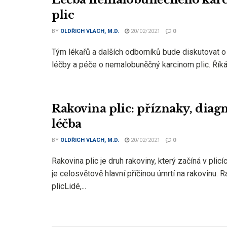
plic
BY
OLDŘICH VLACH, M.D.
20/02/2021
0
Tým lékařů a dalších odborníků bude diskutovat o
léčby a péče o nemalobuněčný karcinom plic. Říká 
Rakovina plic: příznaky, diagn
léčba
BY
OLDŘICH VLACH, M.D.
20/02/2021
0
Rakovina plic je druh rakoviny, který začíná v plicí
je celosvětově hlavní příčinou úmrtí na rakovinu. 
plicLidé,...