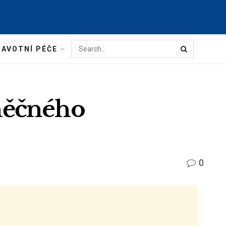
AVOTNÍ PÉČE
něčného
0