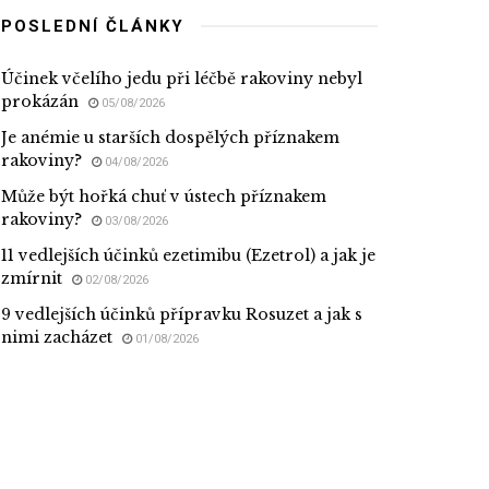
POSLEDNÍ ČLÁNKY
Účinek včelího jedu při léčbě rakoviny nebyl
prokázán
05/08/2026
Je anémie u starších dospělých příznakem
rakoviny?
04/08/2026
Může být hořká chuť v ústech příznakem
rakoviny?
03/08/2026
11 vedlejších účinků ezetimibu (Ezetrol) a jak je
zmírnit
02/08/2026
9 vedlejších účinků přípravku Rosuzet a jak s
nimi zacházet
01/08/2026