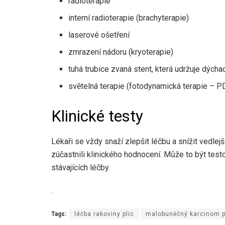
radioterapie
interní radioterapie (brachyterapie)
laserové ošetření
zmrazení nádoru (kryoterapie)
tuhá trubice zvaná stent, která udržuje dýcha
světelná terapie (fotodynamická terapie – P
Klinické testy
Lékaři se vždy snaží zlepšit léčbu a snížit vedlej
zúčastnili klinického hodnocení. Může to být te
stávajících léčby.
.
Tags:
léčba rakoviny plic
malobuněčný karcinom p