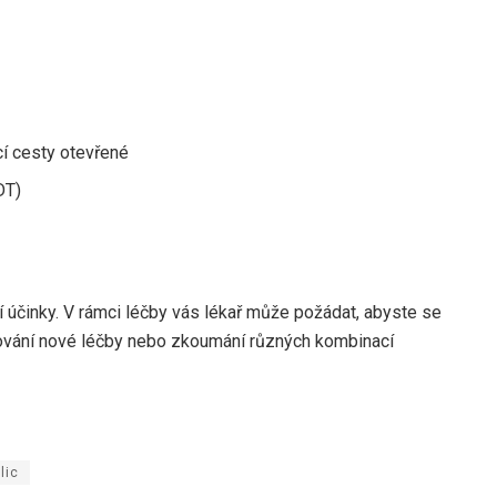
cí cesty otevřené
DT)
ší účinky. V rámci léčby vás lékař může požádat, abyste se
stování nové léčby nebo zkoumání různých kombinací
lic