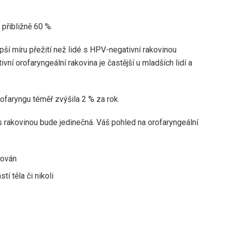
 přibližně
60 %
.
pší míru přežití
než lidé s HPV-negativní rakovinou
vní orofaryngeální rakovina je častější u mladších lidí a
rofaryngu téměř zvýšila
2 %
za rok.
 rakovinou bude jedinečná. Váš pohled na orofaryngeální
kován
tí těla či nikoli