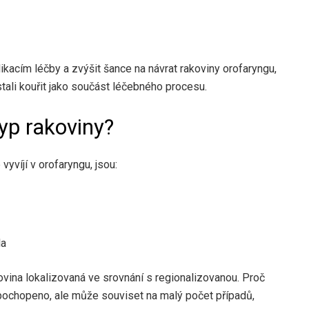
acím léčby a zvýšit šance na návrat rakoviny orofaryngu,
ali kouřit jako součást léčebného procesu.
typ rakoviny?
 vyvíjí v orofaryngu, jsou:
la
akovina lokalizovaná ve srovnání s regionalizovanou. Proč
 pochopeno, ale
může souviset
na malý počet případů,