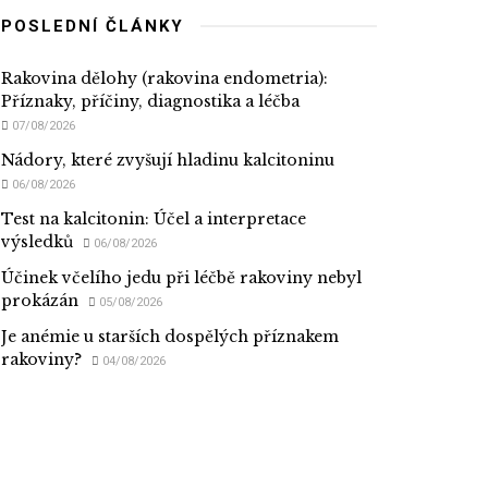
POSLEDNÍ ČLÁNKY
Rakovina dělohy (rakovina endometria):
Příznaky, příčiny, diagnostika a léčba
07/08/2026
Nádory, které zvyšují hladinu kalcitoninu
06/08/2026
Test na kalcitonin: Účel a interpretace
výsledků
06/08/2026
Účinek včelího jedu při léčbě rakoviny nebyl
prokázán
05/08/2026
Je anémie u starších dospělých příznakem
rakoviny?
04/08/2026