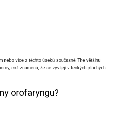
m nebo více z těchto úseků současně. The
většinu
nomy, což znamená, že se vyvíjejí v tenkých plochých
iny orofaryngu?