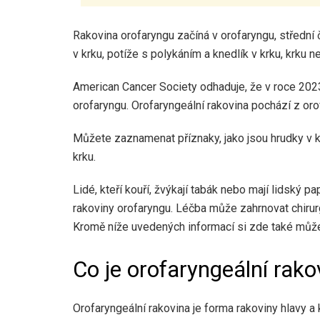
Rakovina orofaryngu začíná v orofaryngu, střední
v krku, potíže s polykáním a knedlík v krku, krku n
American Cancer Society odhaduje, že v roce 20
orofaryngu. Orofaryngeální rakovina pochází z oro
Můžete zaznamenat příznaky, jako jsou hrudky v k
krku.
Lidé, kteří kouří, žvýkají tabák nebo mají lidský 
rakoviny orofaryngu. Léčba může zahrnovat chirurg
Kromě níže uvedených informací si zde také můžet
Co je orofaryngeální rako
Orofaryngeální rakovina je forma rakoviny hlavy a 