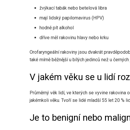
žvýkací tabák nebo betelová libra
mají lidský papilomavirus (HPV)
hodně pít alkohol
dříve měl rakovinu hlavy nebo krku
Orofaryngeální rakoviny jsou
dvakrát pravděpodob
také mírně
běžnější
u bílých jedinců než u černých 
V jakém věku se u lidí ro
Průměrný věk lidí, ve kterých se vyvine rakovina o
jakémkoli věku. Tvoří se lidé mladší 55 let
20 %
li
Je to benigní nebo malign