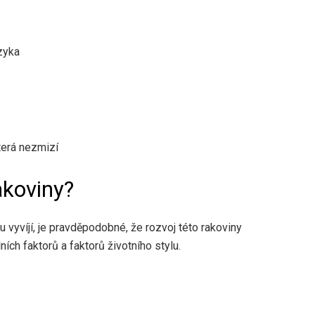
zyka
která nezmizí
akoviny?
u vyvíjí, je pravděpodobné, že rozvoj této rakoviny
ch faktorů a faktorů životního stylu.