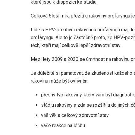
které jsou k dispozici ke studiu.
Celková 5letá míra přežití u rakoviny orofaryngu je
Lidé s HPV-pozitivní rakovinou orofaryngu mají
le
orofaryngu. Ale to je částečně proto, že HPV-poziti
těch, kteří mají celkově lepší zdravotní stav.
Mezi lety 2009 a 2020 se úmrtnost na rakovinu o
Je důležité si pamatovat, že zkušenost každého s
rakovinu může být ovlivněn:
přesný typ rakoviny, který vám byl diagnosti
stádiu rakoviny a zda se rozšířila do jiných čás
váš věk a celkový zdravotní stav
vaše reakce na léčbu