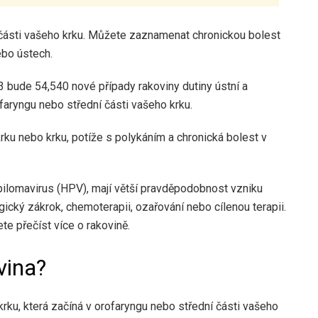
 části vašeho krku. Můžete zaznamenat chronickou bolest
ebo ústech.
23 bude
54,540
nové případy rakoviny dutiny ústní a
faryngu nebo střední části vašeho krku.
rku nebo krku, potíže s polykáním a chronická bolest v
papilomavirus (HPV), mají větší pravděpodobnost vzniku
ický zákrok, chemoterapii, ozařování nebo cílenou terapii.
e přečíst více o rakovině.
vina?
krku, která začíná v orofaryngu nebo střední části vašeho