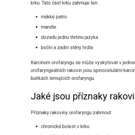
krku. Tato část krku
zahrnuje
ten:
měkké patro
mandle
dozadu jednu třetinu jazyka
boční a zadní stěny hrdla
Karcinom orofaryngu se může vyskytovat v jedno
orofaryngeálních rakovin
jsou spinocelulární karci
buňkách lemujících orofaryngu.
Jaké jsou příznaky rakov
Příznaky rakoviny orofaryngu
zahrnout:
chronická bolest v krku