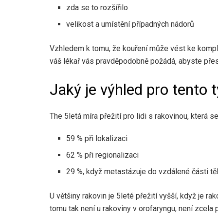
zda se to rozšířilo
velikost a umístění případných nádorů
Vzhledem k tomu, že kouření může vést ke komplik
váš lékař vás pravděpodobně požádá, abyste přest
Jaký je výhled pro tento 
The
5letá míra přežití
pro lidi s rakovinou, která se
59 % při lokalizaci
62 % při regionalizaci
29 %, když metastázuje do vzdálené části tě
U většiny rakovin je 5leté přežití vyšší, když je r
tomu tak není u rakoviny v orofaryngu, není zcela