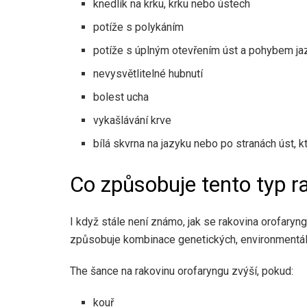
knedlík na krku, krku nebo ústech
potíže s polykáním
potíže s úplným otevřením úst a pohybem ja
nevysvětlitelné hubnutí
bolest ucha
vykašlávání krve
bílá skvrna na jazyku nebo po stranách úst, 
Co způsobuje tento typ r
I když stále není známo, jak se rakovina orofaryng
způsobuje kombinace genetických, environmentální
The
šance na rakovinu orofaryngu
zvýší, pokud:
kouř