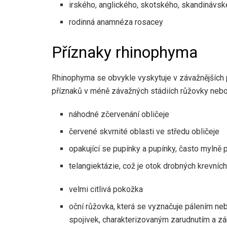
irského, anglického, skotského, skandináv
rodinná anamnéza rosacey
Příznaky rhinophyma
Rhinophyma se obvykle vyskytuje v závažnějších p
příznaků v méně závažných stádiích růžovky nebo 
náhodné zčervenání obličeje
červené skvrnité oblasti ve středu obličeje
opakující se pupínky a pupínky, často mylně
telangiektázie, což je otok drobných krevníc
velmi citlivá pokožka
oční růžovka, která se vyznačuje pálením ne
spojivek, charakterizovaným zarudnutím a zá