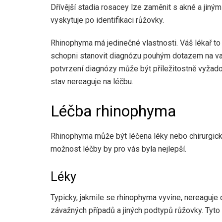
Dřívější stadia rosacey lze zaměnit s akné a ji
vyskytuje po identifikaci růžovky.
Rhinophyma má jedinečné vlastnosti. Váš lékař t
schopni stanovit diagnózu pouhým dotazem na va
potvrzení diagnózy může být příležitostně vyžad
stav nereaguje na léčbu.
Léčba rhinophyma
Rhinophyma může být léčena léky nebo chirurgick
možnost léčby by pro vás byla nejlepší.
Léky
Typicky, jakmile se rhinophyma vyvine, nereaguje
závažných případů a jiných podtypů růžovky. Tyto 