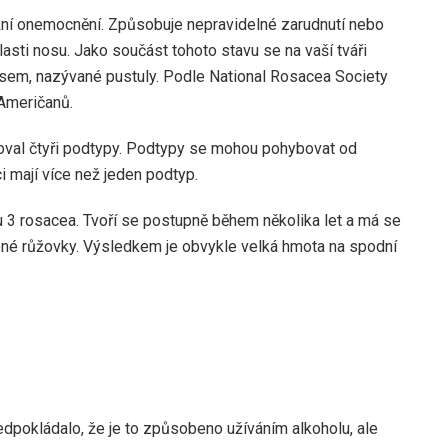
ožní onemocnění. Způsobuje nepravidelné zarudnutí nebo
lasti nosu. Jako součást tohoto stavu se na vaší tváři
isem, nazývané pustuly. Podle National Rosacea Society
 Američanů.
koval čtyři podtypy. Podtypy se mohou pohybovat od
i mají více než jeden podtyp.
 3 rosacea. Tvoří se postupně během několika let a má se
ené růžovky. Výsledkem je obvykle velká hmota na spodní
edpokládalo, že je to způsobeno užíváním alkoholu, ale