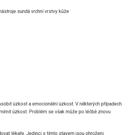
ástroje sundá vrchní vrstvy kůže
obit úzkost a emocionální úzkost. V některých případech
zmírnit úzkost. Problém se však může po léčbě znovu
dovat lékaře. Jedinci s tímto stavem jsou ohroženi