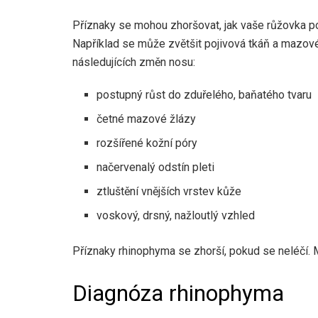
Příznaky se mohou zhoršovat, jak vaše růžovka po
Například se může zvětšit pojivová tkáň a mazov
následujících změn nosu:
postupný růst do zduřelého, baňatého tvaru
četné mazové žlázy
rozšířené kožní póry
načervenalý odstín pleti
ztluštění vnějších vrstev kůže
voskový, drsný, nažloutlý vzhled
Příznaky rhinophyma se zhorší, pokud se neléčí. 
Diagnóza rhinophyma