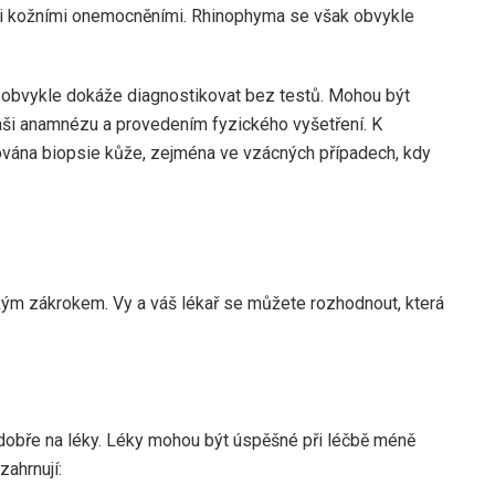
nými kožními onemocněními. Rhinophyma se však obvykle
o obvykle dokáže diagnostikovat bez testů. Mohou být
ši anamnézu a provedením fyzického vyšetření. K
ována biopsie kůže, zejména ve vzácných případech, kdy
ým zákrokem. Vy a váš lékař se můžete rozhodnout, která
 dobře na léky. Léky mohou být úspěšné při léčbě méně
zahrnují: