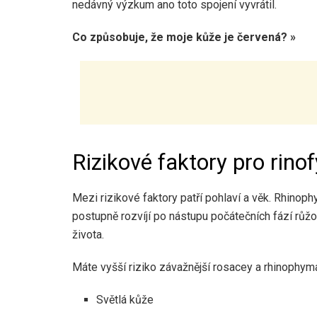
nedávný výzkum ano
toto spojení vyvrátil
.
Co způsobuje, že moje kůže je červená? »
Rizikové faktory pro rin
Mezi rizikové faktory patří pohlaví a věk. Rhinop
postupně rozvíjí po nástupu počátečních fází růž
života.
Máte vyšší riziko závažnější rosacey a rhinophym
Světlá kůže