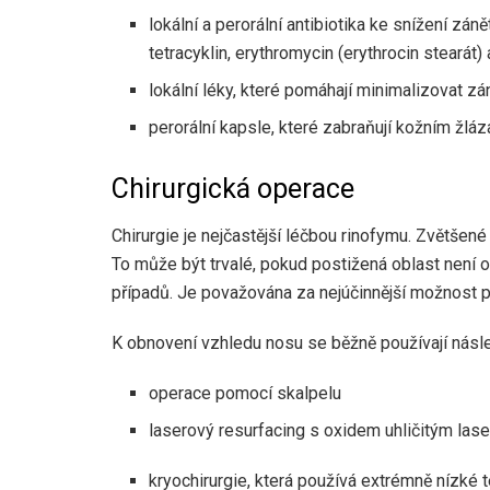
lokální a perorální antibiotika ke snížení zán
tetracyklin, erythromycin (erythrocin stearát)
lokální léky, které pomáhají minimalizovat zán
perorální kapsle, které zabraňují kožním žlázá
Chirurgická operace
Chirurgie je nejčastější léčbou rinofymu. Zvětšen
To může být trvalé, pokud postižená oblast není o
případů. Je považována za nejúčinnější možnost 
K obnovení vzhledu nosu se běžně používají násled
operace pomocí skalpelu
laserový resurfacing s oxidem uhličitým las
kryochirurgie, která používá extrémně nízké 