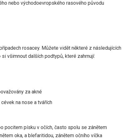
ského nebo východoevropského rasového původu
řípadech rosacey. Můžete vidět některé z následujících
si všimnout dalších podtypů, které zahrnují:
 považovány za akné
h cévek na nose a tvářích
bo pocitem písku v očích, často spolu se zánětem
nětem oka, a blefaritidou, zánětem očního víčka