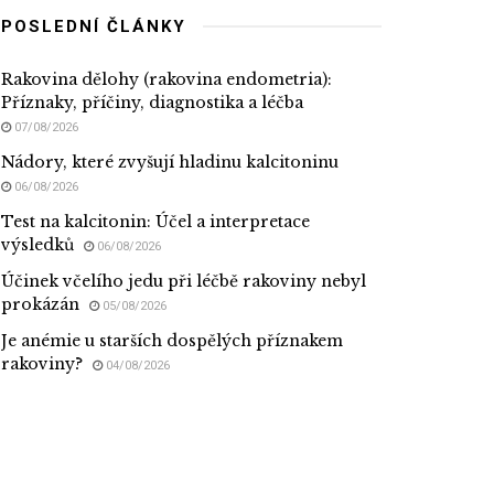
POSLEDNÍ ČLÁNKY
Rakovina dělohy (rakovina endometria):
Příznaky, příčiny, diagnostika a léčba
07/08/2026
Nádory, které zvyšují hladinu kalcitoninu
06/08/2026
Test na kalcitonin: Účel a interpretace
výsledků
06/08/2026
Účinek včelího jedu při léčbě rakoviny nebyl
prokázán
05/08/2026
Je anémie u starších dospělých příznakem
rakoviny?
04/08/2026