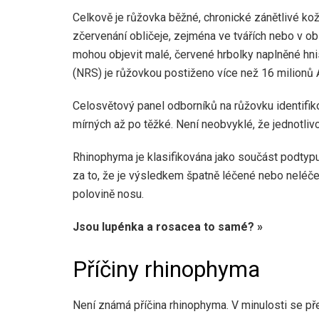
Celkově je růžovka běžné, chronické zánětlivé k
zčervenání obličeje, zejména ve tvářích nebo v ob
mohou objevit malé, červené hrbolky naplněné hn
(NRS) je růžovkou postiženo více než 16 milionů
Celosvětový panel odborníků na růžovku identifi
mírných až po těžké. Není neobvyklé, že jednotlivc
Rhinophyma je klasifikována jako součást podtypu
za to, že je výsledkem špatně léčené nebo neléč
polovině nosu.
Jsou lupénka a rosacea to samé? »
Příčiny rhinophyma
Není známá příčina rhinophyma. V minulosti se př