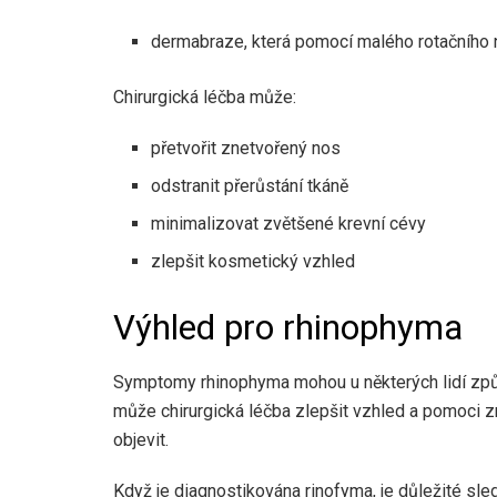
dermabraze, která pomocí malého rotačního n
Chirurgická léčba může:
přetvořit znetvořený nos
odstranit přerůstání tkáně
minimalizovat zvětšené krevní cévy
zlepšit kosmetický vzhled
Výhled pro rhinophyma
Symptomy rhinophyma mohou u některých lidí způs
může chirurgická léčba zlepšit vzhled a pomoci 
objevit.
Když je diagnostikována rinofyma, je důležité sle