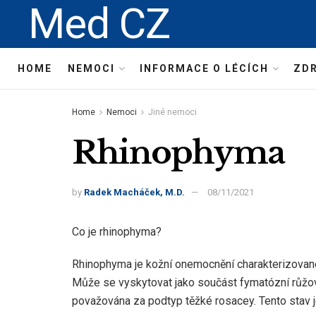
Med CZ
HOME
NEMOCI
INFORMACE O LÉCÍCH
ZDR
Home
Nemoci
Jiné nemoci
Rhinophyma
by
Radek Macháček, M.D.
08/11/2021
Co je rhinophyma?
Rhinophyma je kožní onemocnění charakterizova
Může se vyskytovat jako součást fymatózní růžovk
považována za podtyp těžké rosacey. Tento stav j