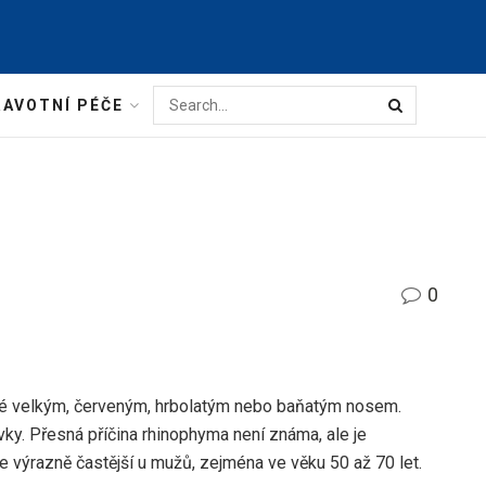
AVOTNÍ PÉČE
0
né velkým, červeným, hrbolatým nebo baňatým nosem.
y. Přesná příčina rhinophyma není známa, ale je
e výrazně častější u mužů, zejména ve věku 50 až 70 let.