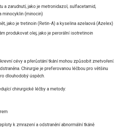
ětu a zarudnutí, jako je metronidazol, sulfacetamid,
 a minocyklin (minocin)
ět, jako je tretinoin (Retin-A) a kyselina azelaová (Azelex)
m produkovat olej, jako je perorální isotretinoin
é krevní cévy a přerůstání tkání mohou způsobit znetvoření.
dstraněna. Chirurgie je preferovanou léčbou pro většinu
pro dlouhodobý úspěch.
ující chirurgické léčby a metody:
erem
teploty k zmrazení a odstranění abnormální tkáně