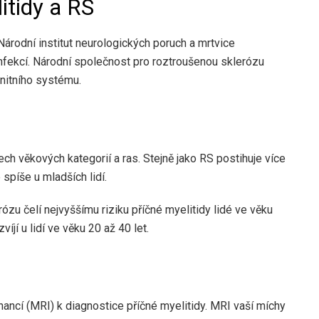
itidy a RS
Národní institut neurologických poruch a mrtvice
fekcí. Národní společnost pro roztroušenou sklerózu
nitního systému.
ch věkových kategorií a ras. Stejně jako RS postihuje více
spíše u mladších lidí.
zu čelí nejvyššímu riziku příčné myelitidy lidé ve věku
íjí u lidí ve věku 20 až 40 let.
ancí (MRI) k diagnostice příčné myelitidy. MRI vaší míchy