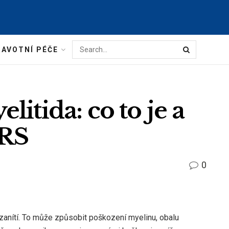
AVOTNÍ PÉČE
itida: co to je a
 RS
0
y zanítí. To může způsobit poškození myelinu, obalu