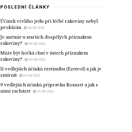
POSLEDNÍ ČLÁNKY
Účinek včelího jedu při léčbě rakoviny nebyl
prokázán
05/08/2026
Je anémie u starších dospělých příznakem
rakoviny?
04/08/2026
Může být hořká chuť v ústech příznakem
rakoviny?
03/08/2026
11 vedlejších účinků ezetimibu (Ezetrol) a jak je
zmírnit
02/08/2026
9 vedlejších účinků přípravku Rosuzet a jak s
nimi zacházet
01/08/2026