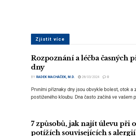
Zjistit více
Rozpoznání a léčba časných 
dny
BY
RADEK MACHÁČEK, M.D.
28/03/2024
0
Prvními příznaky dny jsou obvykle bolest, otok a 
postiženého kloubu. Dna často začíná ve vašem pal
7 způsobů, jak najít úlevu při 
potížích souvisejících s alergií