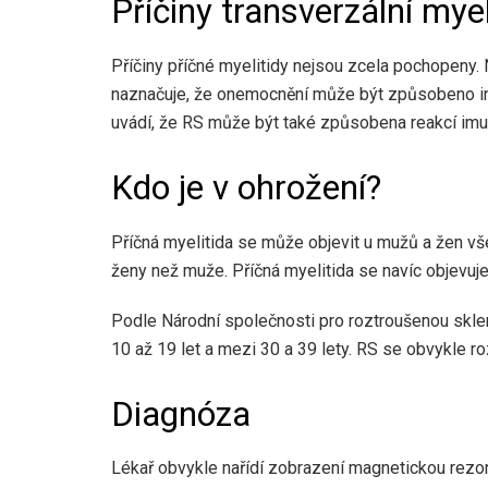
Příčiny transverzální myel
Příčiny příčné myelitidy nejsou zcela pochopeny. 
naznačuje, že onemocnění může být způsobeno in
uvádí, že RS může být také způsobena reakcí imu
Kdo je v ohrožení?
Příčná myelitida se může objevit u mužů a žen vše
ženy než muže. Příčná myelitida se navíc objevuje 
Podle Národní společnosti pro roztroušenou skleró
10 až 19 let a mezi 30 a 39 lety. RS se obvykle rozv
Diagnóza
Lékař obvykle nařídí zobrazení magnetickou rezon