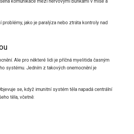
ušena komunikace mezi nervovými buňkami v míše a
í problémy, jako je paralýza nebo ztráta kontroly nad
zou
nění. Ale pro některé lidi je příčná myelitida časným
ho systému. Jedním z takových onemocnění je
Objevuje se, když imunitní systém těla napadá centrální
eho těla, včetně: