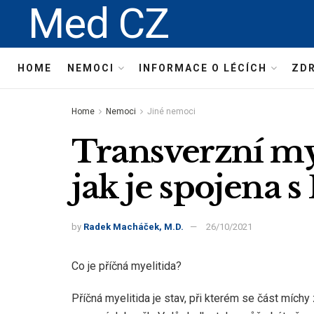
Med CZ
HOME
NEMOCI
INFORMACE O LÉCÍCH
ZDR
Home
Nemoci
Jiné nemoci
Transverzní myel
jak je spojena s
by
Radek Macháček, M.D.
26/10/2021
Co je příčná myelitida?
Příčná myelitida je stav, při kterém se část mích