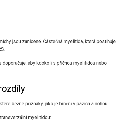
íchy jsou zanícené. Částečná myelitida, která postihuje
RS.
e
doporučuje, aby kdokoli s příčnou myelitidou nebo
ozdíly
které běžné příznaky, jako je brnění v pažích a nohou.
transverzální myelitidou: