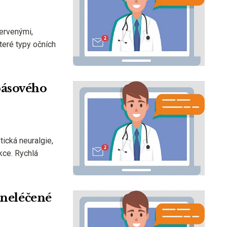
červenými,
teré typy očních
pásového
ická neuralgie,
kce. Rychlá
 neléčené