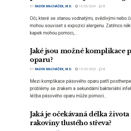
BY
RADEK MACHÁČEK, M.D.
15/03/2024
0
Oči, které se stanou vodnatými, svědivými nebo 
mohou souviset s expozicí alergenu. Zatímco něk
kapek mohou pomoci,...
Jaké jsou možné komplikace 
oparu?
BY
RADEK MACHÁČEK, M.D.
13/03/2024
0
Mezi komplikace pásového oparu patří postherpet
problémy se zrakem a sekundární bakteriální infe
léčba pásového oparu může pomoci...
Jaká je očekávaná délka života
rakoviny tlustého střeva?