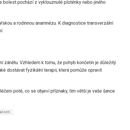
e bolest pochází z vyklouznuté ploténky nebo jiného
ařskou a rodinnou anamnézu. K diagnostice transverzální
í.
ní zánětu. Vzhledem k tomu, že pohyb končetin je důležitý
ké dostávat fyzikální terapii, která pomůže opravit
éčeni poté, co se objeví příznaky, tím větší je vaše šance
alosti