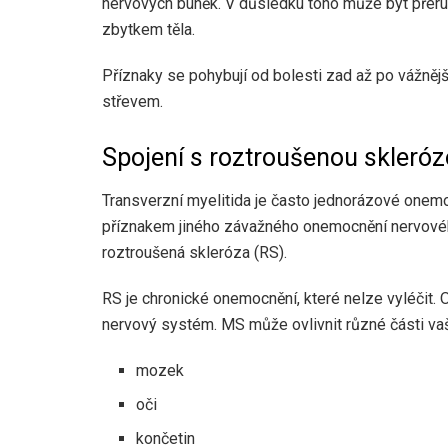
nervových buněk. V důsledku toho může být přer
zbytkem těla.
Příznaky se pohybují od bolesti zad až po vážnějš
střevem.
Spojení s roztroušenou skleró
Transverzní myelitida je často jednorázové onemoc
příznakem jiného závažného onemocnění nervové
roztroušená skleróza (RS).
RS je chronické onemocnění, které nelze vyléčit. 
nervový systém. MS může ovlivnit různé části vaš
mozek
oči
končetin