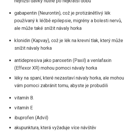
nejnižší dávky nutné po nejkratší dobu
gabapentin (Neurontin), což je protizánětlivý lék
používaný k léčbě epilepsie, migrény a bolesti nervů,
ale může také snížit návaly horka
klonidin (Kapvay), což je lék na krevní tlak, který může
snížit návaly horka
antidepresiva jako paroxetin (Paxil) a venlafaxin
(Effexor XR) mohou pomoci návaly horka
léky na spaní, které nezastaví návaly horka, ale mohou
vám pomoci zabránit tomu, abyste je probudili
vitamín B.
vitamín E
ibuprofen (Advil)
akupunktura, která vyžaduje více návštěv