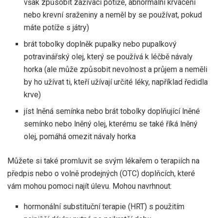
však způsobit zažívací potíže, abnormální krvácení
nebo krevní sraženiny a neměl by se používat, pokud
máte potíže s játry)
brát
tobolky doplněk pupalky nebo
pupalkový
potravinářský olej, který se používá k léčbě návaly
horka (ale může způsobit nevolnost a průjem a neměli
by ho užívat ti, kteří užívají určité léky, například ředidla
krve)
jíst
lněná semínka nebo brát
tobolky doplňující lněné
semínko nebo
lněný olej, kterému se také říká lněný
olej, pomáhá omezit návaly horka
Můžete si také promluvit se svým lékařem o terapiích na
předpis nebo o volně prodejných (OTC) doplňcích, které
vám mohou pomoci najít úlevu. Mohou navrhnout:
hormonální substituční terapie (HRT) s použitím