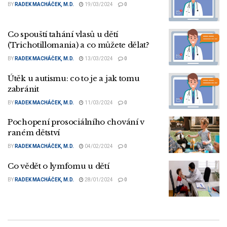
BY
RADEK MACHÁČEK, M.D.
19/03/2024
0
Co spouští tahání vlasů u dětí
(Trichotillomania) a co můžete dělat?
BY
RADEK MACHÁČEK, M.D.
13/03/2024
0
Útěk u autismu: co to je a jak tomu
zabránit
BY
RADEK MACHÁČEK, M.D.
11/03/2024
0
Pochopení prosociálního chování v
raném dětství
BY
RADEK MACHÁČEK, M.D.
04/02/2024
0
Co vědět o lymfomu u dětí
BY
RADEK MACHÁČEK, M.D.
28/01/2024
0