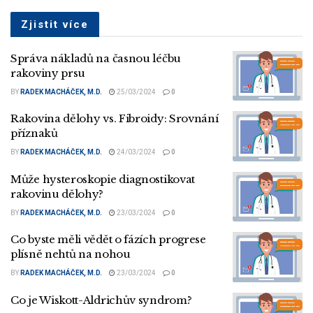
Zjistit více
Správa nákladů na časnou léčbu
rakoviny prsu
BY
RADEK MACHÁČEK, M.D.
25/03/2024
0
Rakovina dělohy vs. Fibroidy: Srovnání
příznaků
BY
RADEK MACHÁČEK, M.D.
24/03/2024
0
Může hysteroskopie diagnostikovat
rakovinu dělohy?
BY
RADEK MACHÁČEK, M.D.
23/03/2024
0
Co byste měli vědět o fázích progrese
plísně nehtů na nohou
BY
RADEK MACHÁČEK, M.D.
23/03/2024
0
Co je Wiskott-Aldrichův syndrom?