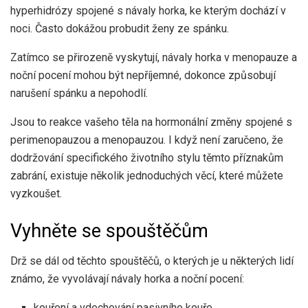
hyperhidrózy spojené s návaly horka, ke kterým dochází v
noci. Často dokážou probudit ženy ze spánku.
Zatímco se přirozeně vyskytují, návaly horka v menopauze a
noční pocení mohou být nepříjemné, dokonce způsobují
narušení spánku a nepohodlí.
Jsou to reakce vašeho těla na hormonální změny spojené s
perimenopauzou a menopauzou. I když není zaručeno, že
dodržování specifického životního stylu těmto příznakům
zabrání, existuje několik jednoduchých věcí, které můžete
vyzkoušet.
Vyhněte se spouštěčům
Drž se dál od těchto spouštěčů, o kterých je u některých lidí
známo, že vyvolávají návaly horka a noční pocení:
kouření a vdechování pasivního kouře