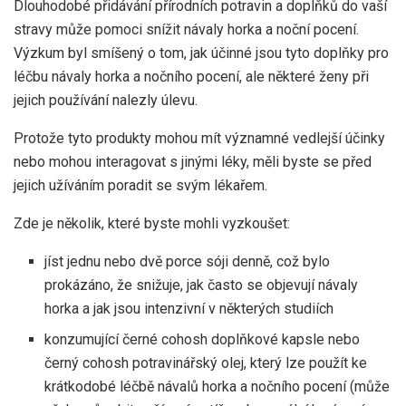
Dlouhodobé přidávání přírodních potravin a doplňků do vaší
stravy může pomoci snížit návaly horka a noční pocení.
Výzkum byl smíšený o tom, jak účinné jsou tyto doplňky pro
léčbu návaly horka a nočního pocení, ale některé ženy při
jejich používání nalezly úlevu.
Protože tyto produkty mohou mít významné vedlejší účinky
nebo mohou interagovat s jinými léky, měli byste se před
jejich užíváním poradit se svým lékařem.
Zde je několik, které byste mohli vyzkoušet:
jíst jednu nebo dvě porce sóji denně, což bylo
prokázáno, že snižuje, jak často se objevují návaly
horka a jak jsou intenzivní
v některých studiích
konzumující
černé cohosh doplňkové kapsle nebo
černý cohosh potravinářský olej, který lze použít ke
krátkodobé léčbě návalů horka a nočního pocení (může