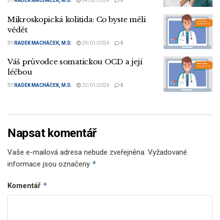
BY
RADEK MACHÁČEK, M.D.
04/02/2024
0
Mikroskopická kolitida: Co byste měli
vědět
BY
RADEK MACHÁČEK, M.D.
29/01/2024
0
Váš průvodce somatickou OCD a její
léčbou
BY
RADEK MACHÁČEK, M.D.
22/01/2024
0
Napsat komentář
Vaše e-mailová adresa nebude zveřejněna.
Vyžadované
*
informace jsou označeny
*
Komentář