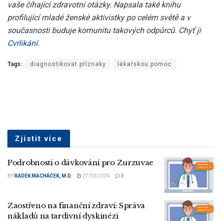
vaše číhající zdravotní otázky. Napsala také knihu
profilující mladé ženské aktivistky po celém světě a v
současnosti buduje komunitu takových odpůrců. Chyť ji
Cvrlikání
.
Tags:
diagnostikovat příznaky
lékařskou pomoc
Zjistit více
Podrobnosti o dávkování pro Zurzuvae
BY
RADEK MACHÁČEK, M.D.
27/03/2024
0
Zaostřeno na finanční zdraví: Správa
nákladů na tardivní dyskinézi