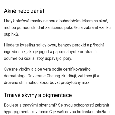
Akné nebo zánět
I když pleťové masky nejsou dlouhodobým lékem na akné,
mohou pomoci uklidnit zanícenou pokožku a zabránit vzniku
pupínků.
Hledejte kyselinu salicylovou, benzoylperoxid a přírodní
ingredience, jako je jogurt a papája, abyste odstranili
odumřelou kůži a látky ucpávající póry.
Ovesné vločky a aloe vera podle certifikovaného
dermatologa Dr. Jessie Cheung zklidňují, zatímco jíl a
dřevěné uhlí mohou absorbovat přebytečný maz.
Tmavé skvrny a pigmentace
Bojujete s tmavými skvrnami? Se svou schopností
zabránit
hyperpigmentaci
, vitamin C je vaší novou hrdinskou složkou.