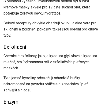
S přidanou kyselinou hyaluronovou mohou být hustší
krémové masky skvělé pro zvláště suchou pleť, která
potřebuje zdravou dávku hydratace.
Gelové receptury obvykle obsahují okurku a aloe vera pro
zklidnění a zklidnění pokožky, takže jsou ideální pro citlivé
typy.
Exfoliační
Chemické exfolianty, jako je kyselina glykolová a kyselina
mléčná, hrají významnou roli v exfoliačních pleťových
maskách.
Tyto jemné kyseliny odstraňují odumřelé buňky
nahromaděné na povrchu obličeje a zanechávají pleť
zářivější a hladší.
Enzym