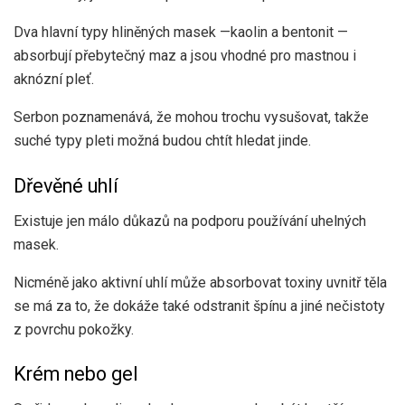
Dva hlavní typy hliněných masek —
kaolin a bentonit —
absorbují přebytečný maz a jsou vhodné pro mastnou i
aknózní pleť.
Serbon poznamenává, že mohou trochu vysušovat, takže
suché typy pleti možná budou chtít hledat jinde.
Dřevěné uhlí
Existuje jen málo důkazů na podporu používání uhelných
masek.
Nicméně jako aktivní uhlí
může absorbovat toxiny
uvnitř těla
se má za to, že dokáže také odstranit špínu a jiné nečistoty
z povrchu pokožky.
Krém nebo gel