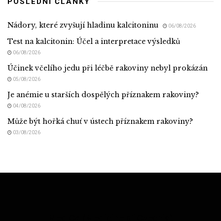
POSLEDNÍ ČLÁNKY
Nádory, které zvyšují hladinu kalcitoninu
06/08/2026
Test na kalcitonin: Účel a interpretace výsledků
06/08/2026
Účinek včelího jedu při léčbě rakoviny nebyl prokázán
05/08/2026
Je anémie u starších dospělých příznakem rakoviny?
04/08/2026
Může být hořká chuť v ústech příznakem rakoviny?
03/08/2026
Med CZ (Medicine of Czechia)