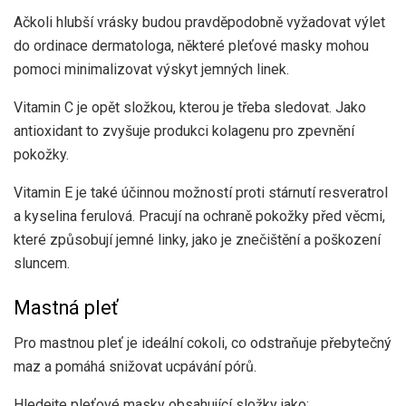
Ačkoli hlubší vrásky budou pravděpodobně vyžadovat výlet
do ordinace dermatologa, některé pleťové masky mohou
pomoci minimalizovat výskyt jemných linek.
Vitamin C je opět složkou, kterou je třeba sledovat. Jako
antioxidant to
zvyšuje produkci kolagenu
pro zpevnění
pokožky.
Vitamin E je také účinnou možností proti stárnutí
resveratrol
a kyselina ferulová. Pracují na ochraně pokožky před věcmi,
které způsobují jemné linky, jako je znečištění a poškození
sluncem.
Mastná pleť
Pro mastnou pleť je ideální cokoli, co odstraňuje přebytečný
maz a pomáhá snižovat ucpávání pórů.
Hledejte pleťové masky obsahující složky jako: