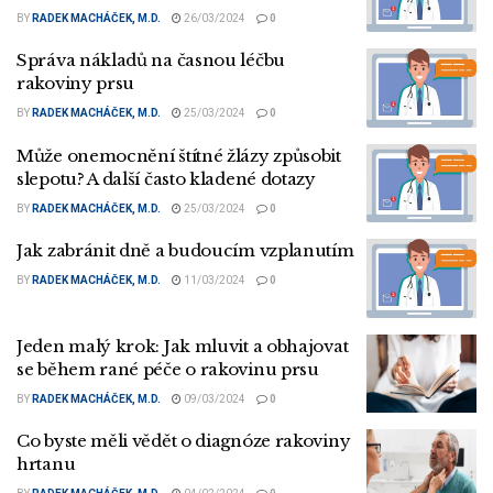
BY
RADEK MACHÁČEK, M.D.
26/03/2024
0
Správa nákladů na časnou léčbu
rakoviny prsu
BY
RADEK MACHÁČEK, M.D.
25/03/2024
0
Může onemocnění štítné žlázy způsobit
slepotu? A další často kladené dotazy
BY
RADEK MACHÁČEK, M.D.
25/03/2024
0
Jak zabránit dně a budoucím vzplanutím
BY
RADEK MACHÁČEK, M.D.
11/03/2024
0
Jeden malý krok: Jak mluvit a obhajovat
se během rané péče o rakovinu prsu
BY
RADEK MACHÁČEK, M.D.
09/03/2024
0
Co byste měli vědět o diagnóze rakoviny
hrtanu