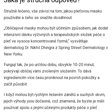
Jaká je stručná odpověď?
Stručně řečeno, vše závisí na tom, jakou pleťovou masku
používáte a čeho se snažíte dosáhnout.
„Obličejové masky mohou být účinným způsobem, jak dodat
intenzivní dávku výživných a terapeutických složek péče o
pleť ve vysoce koncentrované formě,“ vysvětluje
dermatolog Dr. Nikhil Dhingra z Spring Street Dermatology v
New Yorku.
Fungují tak, že po určitou dobu, obvykle 10-20 minut,
pokrývají obličej vámi zvoleným složením. To dává
ingrediencím více času proniknout na povrch pokožky a
začít působit.
I když mohou být rychlým řešením zánětů a suchých skvrn,
jejich výhody jsou dočasné, což znamená, že byste je měli
používat spolu s jinými účinnými produkty péče o pleť.