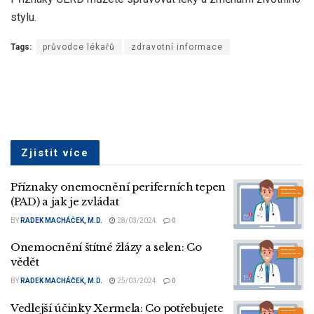
stylu.
Tags:
průvodce lékařů
zdravotní informace
Zjistit více
Příznaky onemocnění periferních tepen
(PAD) a jak je zvládat
BY
RADEK MACHÁČEK, M.D.
28/03/2024
0
Onemocnění štítné žlázy a selen: Co
vědět
BY
RADEK MACHÁČEK, M.D.
25/03/2024
0
Vedlejší účinky Xermela: Co potřebujete