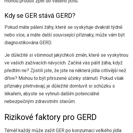
mohou proudit zpět do vašeho jícnu.
Kdy se GER stává GERD?
Pokud máte pálení žáhy, které se vyskytuje dvakrát týdně
nebo více, a máte další související příznaky, může vám být
diagnostikována GERD.
Je důležité si všimnout jakýchkoli změn, které se vyskytnou
ve vašich zažívacích návycích. Začíná vás pálit žáha, když
předtím ne? Zjistili jste, že jste na některá jídla citlivější než
dříve? Mohou to být přirozené účinky stárnutí. Pokud však
příznaky přetrvávají, je důležité domluvit si schůzku s
lékařem, abyste se vyhnuli dalším potenciálně
nebezpečným zdravotním stavům.
Rizikové faktory pro GERD
Téměř každý může zažít GER po konzumaci velkého jídla