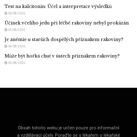
Test na kalcitonin: Účel a interpretace výsledků
06/08/2026
Účinek včelího jedu při léčbě rakoviny nebyl prokázán
05/08/2026
Je anémie u starších dospělých příznakem rakoviny?
04/08/2026
Může být hořká chuť v ústech příznakem rakoviny?
03/08/2026
Med CZ (Medicine of Czechia)
Obsah tohoto webu je určen pouze pro informační
a vzdělávací účely. Poraďte se s lékařem o lékařské