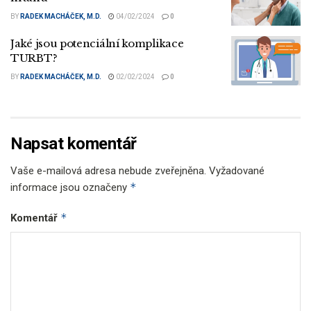
BY
RADEK MACHÁČEK, M.D.
04/02/2024
0
Jaké jsou potenciální komplikace
TURBT?
BY
RADEK MACHÁČEK, M.D.
02/02/2024
0
Napsat komentář
Vaše e-mailová adresa nebude zveřejněna.
Vyžadované
*
informace jsou označeny
*
Komentář