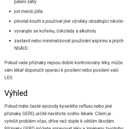
pálení žáhy
jíst menší jídla
přestat kouřit a používat jiné výrobky obsahující nikotin
vyvarujte se kofeinu, čokolády a alkoholu
zastavit nebo minimalizovat používání aspirinu a jiných
NSAID
Pokud vaše příznaky nejsou dobře kontrolovány léky, může
vám lékař doporučit operaci k posílení nebo posílení vaší
LES.
Výhled
Pokud máte časté epizody kyselého refluxu nebo jiné
příznaky GERD, určitě navštivte svého lékaře. Cílem je
vyřešit problém včas, dříve než dojde k větším škodám.
Příznaky GERD můžete spravovat léky a změnami životního