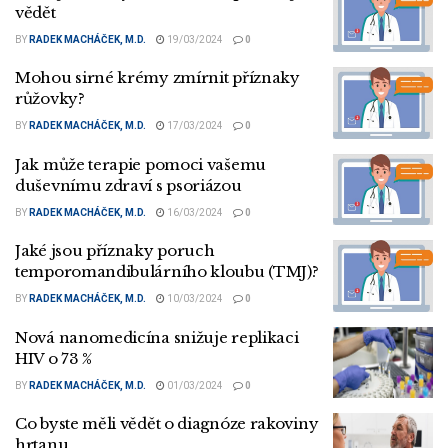
vědět
BY
RADEK MACHÁČEK, M.D.
19/03/2024
0
Mohou sirné krémy zmírnit příznaky
růžovky?
BY
RADEK MACHÁČEK, M.D.
17/03/2024
0
Jak může terapie pomoci vašemu
duševnímu zdraví s psoriázou
BY
RADEK MACHÁČEK, M.D.
16/03/2024
0
Jaké jsou příznaky poruch
temporomandibulárního kloubu (TMJ)?
BY
RADEK MACHÁČEK, M.D.
10/03/2024
0
Nová nanomedicína snižuje replikaci
HIV o 73 %
BY
RADEK MACHÁČEK, M.D.
01/03/2024
0
Co byste měli vědět o diagnóze rakoviny
hrtanu