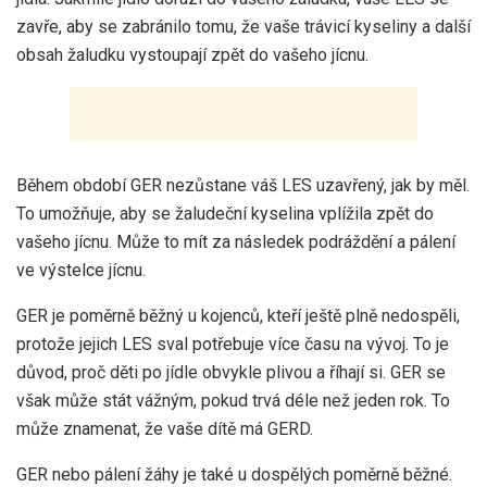
zavře, aby se zabránilo tomu, že vaše trávicí kyseliny a další
obsah žaludku vystoupají zpět do vašeho jícnu.
Během období GER nezůstane váš LES uzavřený, jak by měl.
To umožňuje, aby se žaludeční kyselina vplížila zpět do
vašeho jícnu. Může to mít za následek podráždění a pálení
ve výstelce jícnu.
GER je poměrně běžný u kojenců, kteří ještě plně nedospěli,
protože jejich LES sval potřebuje více času na vývoj. To je
důvod, proč děti po jídle obvykle plivou a říhají si. GER se
však může stát vážným, pokud trvá déle než jeden rok. To
může znamenat, že vaše dítě má GERD.
GER nebo pálení žáhy je také u dospělých poměrně běžné.