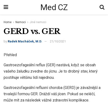
Med CZ
Home
Nemoci
Jiné nemoci
GERD vs. GER
by
Radek Macháček, M.D.
21/10/2021
Přehled
Gastroezofageální reflux (GER) nastává, když se obsah
vašeho žaludku zvedne do jícnu. Je to drobný stav, který
postihuje většinu lidí najednou.
Gastroezofageální refluxní choroba (GERD) je závažnější a
trvalejší formou GER. Dráždí váš jícen. Pokud se neléčí,
může mít za následek vážné zdravotní komplikace.