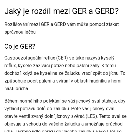
Jaký je rozdíl mezi GER a GERD?
Rozlišování mezi GER a GERD vám může pomoci získat
správnou léčbu.
Co je GER?
Gastroezofageální reflux (GER) se také nazývá kyselý
reflux, kyselé zažívací potíže nebo pálení žáhy. K tomu
dochází, když se kyselina ze žaludku vrací zpět do jícnu. To
způsobuje pocit pálení a svírání v oblasti hrudníku a horní
části břicha.
Během normálního polykání se váš jícnový sval stahuje, aby
vytlačil potravu dolů do žaludku. Poté váš jícnový sval
otevře ventil zvaný dolní jícnový svěrač (LES). Tento sval se
objevuje u vchodu do vašeho žaludku a umožňuje průchod
jídla. Jakmile jídlo dorazí do vašeho žaludku, vaše LES se