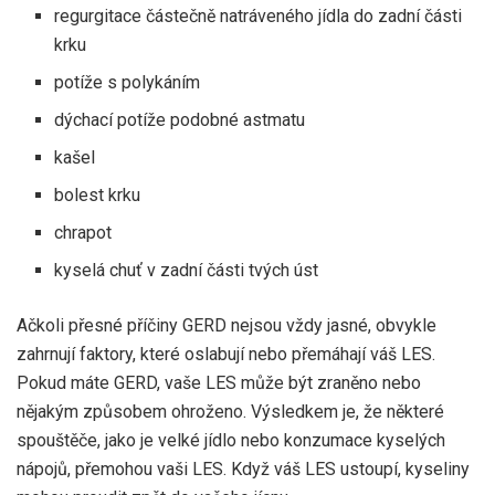
regurgitace částečně natráveného jídla do zadní části
krku
potíže s polykáním
dýchací potíže podobné astmatu
kašel
bolest krku
chrapot
kyselá chuť v zadní části tvých úst
Ačkoli přesné příčiny GERD nejsou vždy jasné, obvykle
zahrnují faktory, které oslabují nebo přemáhají váš LES.
Pokud máte GERD, vaše LES může být zraněno nebo
nějakým způsobem ohroženo. Výsledkem je, že některé
spouštěče, jako je velké jídlo nebo konzumace kyselých
nápojů, přemohou vaši LES. Když váš LES ustoupí, kyseliny