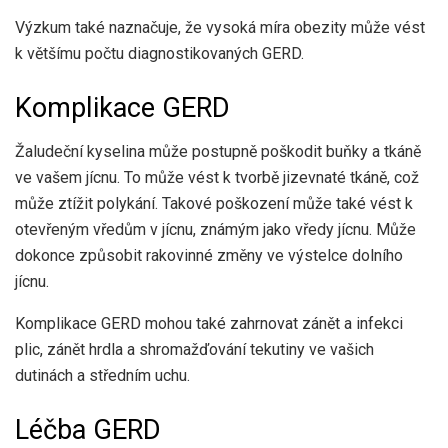
Výzkum
také naznačuje, že vysoká míra obezity může vést
k většímu počtu diagnostikovaných GERD.
Komplikace GERD
Žaludeční kyselina může postupně poškodit buňky a tkáně
ve vašem jícnu. To může vést k tvorbě jizevnaté tkáně, což
může ztížit polykání. Takové poškození může také vést k
otevřeným vředům v jícnu, známým jako vředy jícnu. Může
dokonce způsobit rakovinné změny ve výstelce dolního
jícnu.
Komplikace GERD mohou také zahrnovat zánět a infekci
plic, zánět hrdla a shromažďování tekutiny ve vašich
dutinách a středním uchu.
Léčba GERD