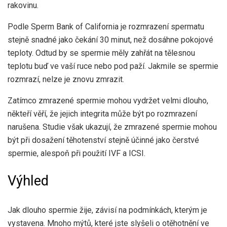
rakovinu.
Podle Sperm Bank of California je rozmrazení spermatu
stejně snadné jako čekání 30 minut, než dosáhne pokojové
teploty. Odtud by se spermie měly zahřát na tělesnou
teplotu buď ve vaší ruce nebo pod paží. Jakmile se spermie
rozmrazí, nelze je znovu zmrazit.
Zatímco zmrazené spermie mohou vydržet velmi dlouho,
někteří věří, že jejich integrita může být po rozmrazení
narušena. Studie však ukazují, že zmrazené spermie mohou
být při dosažení těhotenství stejně účinné jako čerstvé
spermie, alespoň při použití IVF a ICSI.
Výhled
Jak dlouho spermie žije, závisí na podmínkách, kterým je
vystavena. Mnoho mýtů, které jste slyšeli o otěhotnění ve