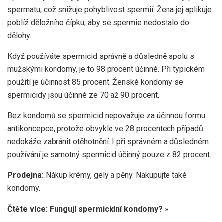
spermatu, což snižuje pohyblivost spermií. Žena jej aplikuje
poblíž děložního čípku, aby se spermie nedostalo do
dělohy.
Když používáte spermicid správně a důsledně spolu s
mužskými kondomy, je to 98 procent účinné. Při typickém
použití je účinnost 85 procent. Ženské kondomy se
spermicidy jsou účinné ze 70 až 90 procent.
Bez kondomů se spermicid nepovažuje za účinnou formu
antikoncepce, protože obvykle ve 28 procentech případů
nedokáže zabránit otěhotnění. I při správném a důsledném
používání je samotný spermicid účinný pouze z 82 procent.
Prodejna:
Nákup
krémy,
gely a
pěny. Nakupujte také
kondomy.
Čtěte více: Fungují spermicidní kondomy? »