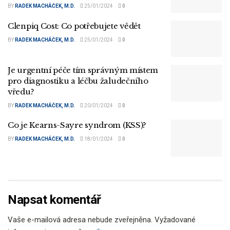
BY
RADEK MACHÁČEK, M.D.
25/01/2024
0
Clenpiq Cost: Co potřebujete vědět
BY
RADEK MACHÁČEK, M.D.
25/01/2024
0
Je urgentní péče tím správným místem
pro diagnostiku a léčbu žaludečního
vředu?
BY
RADEK MACHÁČEK, M.D.
20/01/2024
0
Co je Kearns-Sayre syndrom (KSS)?
BY
RADEK MACHÁČEK, M.D.
18/01/2024
0
Napsat komentář
Vaše e-mailová adresa nebude zveřejněna.
Vyžadované