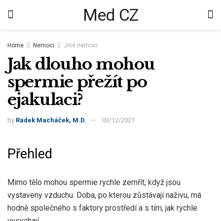
Med CZ
Home
Nemoci
Jiné nemoci
Jak dlouho mohou
spermie přežít po
ejakulaci?
by
Radek Macháček, M.D.
03/12/2021
Přehled
Mimo tělo mohou spermie rychle zemřít, když jsou
vystaveny vzduchu. Doba, po kterou zůstávají naživu, má
hodně společného s faktory prostředí a s tím, jak rychle
vysychají.