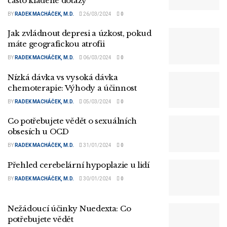
často kladené dotazy
BY
RADEK MACHÁČEK, M.D.
26/03/2024
0
Jak zvládnout depresi a úzkost, pokud
máte geografickou atrofii
BY
RADEK MACHÁČEK, M.D.
06/03/2024
0
Nízká dávka vs vysoká dávka
chemoterapie: Výhody a účinnost
BY
RADEK MACHÁČEK, M.D.
05/03/2024
0
Co potřebujete vědět o sexuálních
obsesích u OCD
BY
RADEK MACHÁČEK, M.D.
31/01/2024
0
Přehled cerebelární hypoplazie u lidí
BY
RADEK MACHÁČEK, M.D.
30/01/2024
0
Nežádoucí účinky Nuedexta: Co
potřebujete vědět