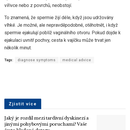
vířivce nebo z povrchů, neobstojí.
To znamená, že spermie žijí déle, když jsou udržovány
vlhké. Je možné, ale nepravděpodobné, otěhotnět, i když
spermie ejakulují poblíž vaginálního otvoru. Pokud dojde k
ejakulaci uvnitř pochvy, cesta k vajíčku může trvat jen
několik minut.
Tags:
diagnose symptoms
medical advice
Zjistit více
Jaký je rozdíl mezi tardivní dyskinezí a
jinými pohybovými poruchami? Vaše