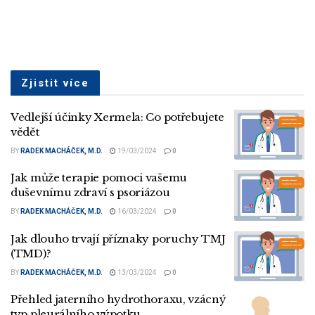
Zjistit více
Vedlejší účinky Xermela: Co potřebujete
vědět
BY
RADEK MACHÁČEK, M.D.
19/03/2024
0
Jak může terapie pomoci vašemu
duševnímu zdraví s psoriázou
BY
RADEK MACHÁČEK, M.D.
16/03/2024
0
Jak dlouho trvají příznaky poruchy TMJ
(TMD)?
BY
RADEK MACHÁČEK, M.D.
13/03/2024
0
Přehled jaterního hydrothoraxu, vzácný
typ pleurálního výpotku