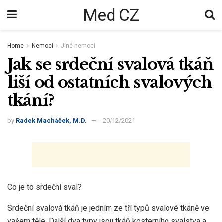
Med CZ
Home
Nemoci
Jiné nemoci
Jak se srdeční svalová tkáň
liší od ostatních svalových
tkání?
by
Radek Macháček, M.D.
20/12/2021
Co je to srdeční sval?
Srdeční svalová tkáň je jedním ze tří typů svalové tkáně ve
vašem těle. Další dva typy jsou tkáň kosterního svalstva a