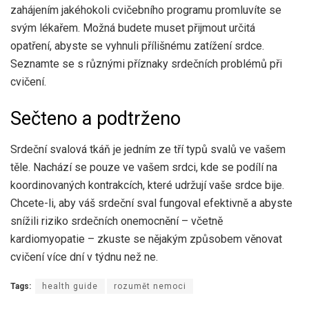
zahájením jakéhokoli cvičebního programu promluvíte se
svým lékařem. Možná budete muset přijmout určitá
opatření, abyste se vyhnuli přílišnému zatížení srdce.
Seznamte se s různými příznaky srdečních problémů při
cvičení.
Sečteno a podtrženo
Srdeční svalová tkáň je jedním ze tří typů svalů ve vašem
těle. Nachází se pouze ve vašem srdci, kde se podílí na
koordinovaných kontrakcích, které udržují vaše srdce bije.
Chcete-li, aby váš srdeční sval fungoval efektivně a abyste
snížili riziko srdečních onemocnění – včetně
kardiomyopatie – zkuste se nějakým způsobem věnovat
cvičení více dní v týdnu než ne.
Tags:
health guide
rozumět nemoci