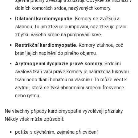
zjevné příčiny zvětšují a ztlušťují. Obvykle se nachází v
dolních komorách srdce, nazývaných komory.
Dilatační kardiomyopatie.
Komory se zvětšují a
slábnou. To jim ztěžuje pumpování, což ztěžuje práci
zbytku vašeho srdce na pumpování krve.
Restrikční kardiomyopatie.
Komory ztuhnou, což
brání jejich naplnění do plného objemu.
Arytmogenní dysplazie pravé komory.
Srdeční
svalová tkáň vaší pravé komory je nahrazena tukovou
tkání nebo tkání bohatou na vlákninu. To může vést k
arytmii, která se týká abnormální srdeční frekvence
nebo rytmu.
Ne všechny případy kardiomyopatie vyvolávají příznaky.
Někdy však může způsobit:
potíže s dýcháním, zejména při cvičení