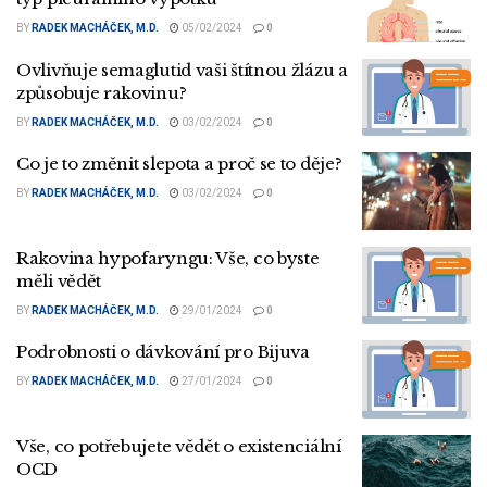
BY
RADEK MACHÁČEK, M.D.
05/02/2024
0
Ovlivňuje semaglutid vaši štítnou žlázu a
způsobuje rakovinu?
BY
RADEK MACHÁČEK, M.D.
03/02/2024
0
Co je to změnit slepota a proč se to děje?
BY
RADEK MACHÁČEK, M.D.
03/02/2024
0
Rakovina hypofaryngu: Vše, co byste
měli vědět
BY
RADEK MACHÁČEK, M.D.
29/01/2024
0
Podrobnosti o dávkování pro Bijuva
BY
RADEK MACHÁČEK, M.D.
27/01/2024
0
Vše, co potřebujete vědět o existenciální
OCD