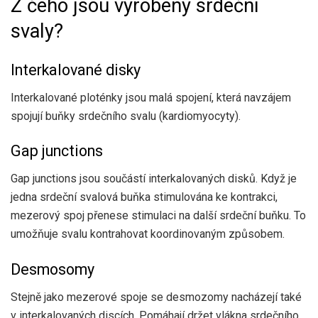
Z čeho jsou vyrobeny srdeční
svaly?
Interkalované disky
Interkalované ploténky jsou malá spojení, která navzájem
spojují buňky srdečního svalu (kardiomyocyty).
Gap junctions
Gap junctions jsou součástí interkalovaných disků. Když je
jedna srdeční svalová buňka stimulována ke kontrakci,
mezerový spoj přenese stimulaci na další srdeční buňku. To
umožňuje svalu kontrahovat koordinovaným způsobem.
Desmosomy
Stejně jako mezerové spoje se desmozomy nacházejí také
v interkalovaných discích. Pomáhají držet vlákna srdečního