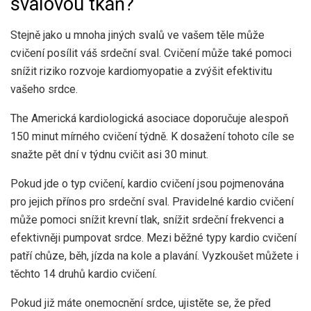
svalovou tkáň?
Stejně jako u mnoha jiných svalů ve vašem těle může
cvičení posílit váš srdeční sval. Cvičení může také pomoci
snížit riziko rozvoje kardiomyopatie a zvýšit efektivitu
vašeho srdce.
The
Americká kardiologická asociace
doporučuje alespoň
150 minut mírného cvičení týdně. K dosažení tohoto cíle se
snažte pět dní v týdnu cvičit asi 30 minut.
Pokud jde o typ cvičení, kardio cvičení jsou pojmenována
pro jejich přínos pro srdeční sval. Pravidelné kardio cvičení
může pomoci snížit krevní tlak, snížit srdeční frekvenci a
efektivněji pumpovat srdce. Mezi běžné typy kardio cvičení
patří chůze, běh, jízda na kole a plavání. Vyzkoušet můžete i
těchto 14 druhů kardio cvičení.
Pokud již máte onemocnění srdce, ujistěte se, že před