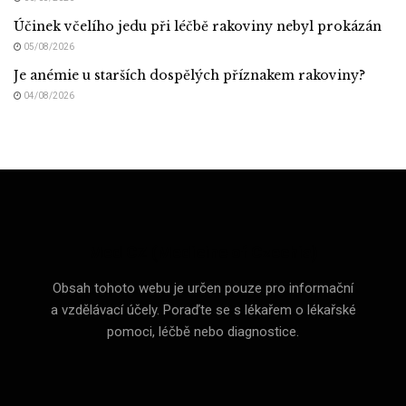
Účinek včelího jedu při léčbě rakoviny nebyl prokázán
05/08/2026
Je anémie u starších dospělých příznakem rakoviny?
04/08/2026
Med CZ (Medicine of Czechia)
Obsah tohoto webu je určen pouze pro informační
a vzdělávací účely. Poraďte se s lékařem o lékařské
pomoci, léčbě nebo diagnostice.