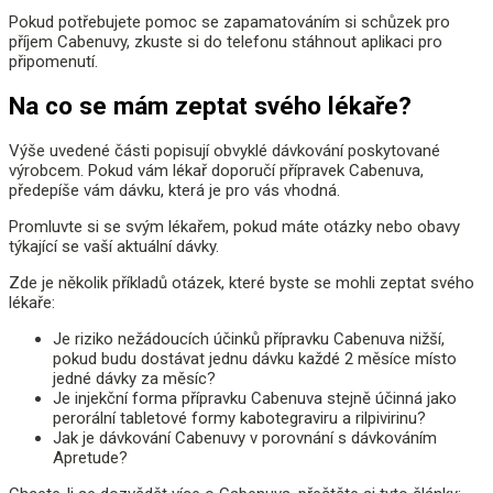
Pokud potřebujete pomoc se zapamatováním si schůzek pro
příjem Cabenuvy, zkuste si do telefonu stáhnout aplikaci pro
připomenutí.
Na co se mám zeptat svého lékaře?
Výše uvedené části popisují obvyklé dávkování poskytované
výrobcem. Pokud vám lékař doporučí přípravek Cabenuva,
předepíše vám dávku, která je pro vás vhodná.
Promluvte si se svým lékařem, pokud máte otázky nebo obavy
týkající se vaší aktuální dávky.
Zde je několik příkladů otázek, které byste se mohli zeptat svého
lékaře:
Je riziko nežádoucích účinků přípravku Cabenuva nižší,
pokud budu dostávat jednu dávku každé 2 měsíce místo
jedné dávky za měsíc?
Je injekční forma přípravku Cabenuva stejně účinná jako
perorální tabletové formy kabotegraviru a rilpivirinu?
Jak je dávkování Cabenuvy v porovnání s dávkováním
Apretude?