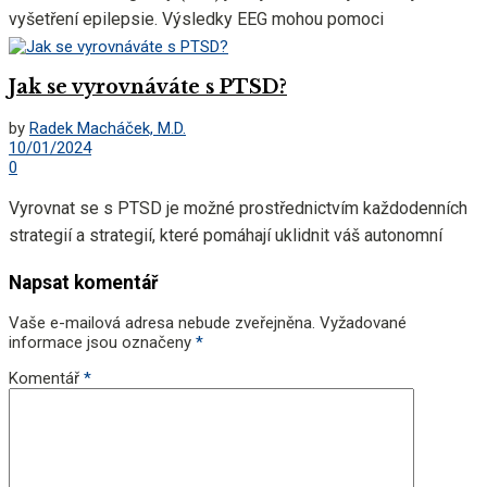
vyšetření epilepsie. Výsledky EEG mohou pomoci
diagnostikovat epilepsii nebo pomoci lékařům sledovat
účinky zahájení,...
Jak se vyrovnáváte s PTSD?
by
Radek Macháček, M.D.
10/01/2024
0
Vyrovnat se s PTSD je možné prostřednictvím každodenních
strategií a strategií, které pomáhají uklidnit váš autonomní
nervový systém. Posttraumatická stresová...
Napsat komentář
Vaše e-mailová adresa nebude zveřejněna.
Vyžadované
informace jsou označeny
*
Komentář
*