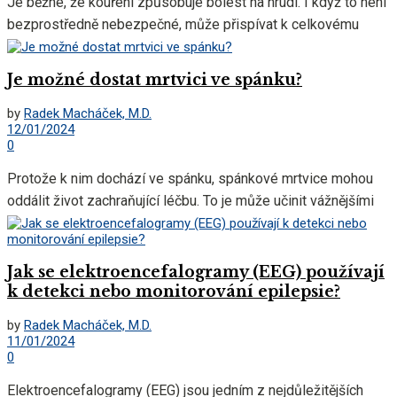
Je běžné, že kouření způsobuje bolest na hrudi. I když to není
bezprostředně nebezpečné, může přispívat k celkovému
poškození srdce...
Je možné dostat mrtvici ve spánku?
by
Radek Macháček, M.D.
12/01/2024
0
Protože k nim dochází ve spánku, spánkové mrtvice mohou
oddálit život zachraňující léčbu. To je může učinit vážnějšími
než jiné...
Jak se elektroencefalogramy (EEG) používají
k detekci nebo monitorování epilepsie?
by
Radek Macháček, M.D.
11/01/2024
0
Elektroencefalogramy (EEG) jsou jedním z nejdůležitějších