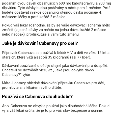
podáním dvou dávek obsahujících 600 mg kabotegraviru a 900 mg
rilpivirinu. Tyto dávky budou podávány s odstupem 1 měsíce. Poté
budete dostávat injekce obsahující stejnou dávku počínaje 4.
měsícem léčby a poté každé 2 měsíce.
Pokud váš lékař rozhodne, že by se vaše dávkovací schéma mělo
změnit (z jedné dávky za měsíc na jednu dávku každé 2 měsíce
nebo naopak), prodiskutuje s vámi tuto změnu.
Jaké je dávkování Cabenuvy pro děti?
Přípravek Cabenuva se používá k léčbě HIV u dětí ve věku 12 let a
starších, které váží alespoň 35 kilogramů (asi 77 liber).
Dávkování používané u dětí je stejné jako dávkování pro dospělé.
Chcete-li se dozvědět více, viz „Jaké jsou obvyklé dávky
Cabenuvy?“ výše.
Máte-li dotazy ohledně dávkování přípravku Cabenuva pro děti,
promluvte si s lékařem svého dítěte.
Používá se Cabenuva dlouhodobě?
Ano, Cabenuva se obvykle používá jako dlouhodobá léčba. Pokud
vy a váš lékař určíte, že je to pro váš stav bezpečné a účinné,