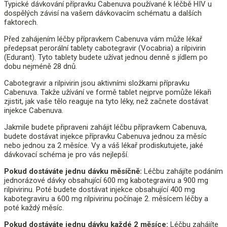
Typické dávkování přípravku Cabenuva používané k léčbě HIV u
dospělých závisí na vašem dávkovacím schématu a dalších
faktorech.
Před zahájením léčby přípravkem Cabenuva vám může lékař
předepsat perorální tablety cabotegravir (Vocabria) a rilpivirin
(Edurant). Tyto tablety budete užívat jednou denně s jídlem po
dobu nejméně 28 dnů.
Cabotegravir a rilpivirin jsou aktivními složkami přípravku
Cabenuva. Takže užívání ve formě tablet nejprve pomůže lékaři
zjistit, jak vaše tělo reaguje na tyto léky, než začnete dostávat
injekce Cabenuva.
Jakmile budete připraveni zahájit léčbu přípravkem Cabenuva,
budete dostávat injekce přípravku Cabenuva jednou za měsíc
nebo jednou za 2 měsíce. Vy a váš lékař prodiskutujete, jaké
dávkovací schéma je pro vás nejlepší.
Pokud dostáváte jednu dávku měsíčně:
Léčbu zahájíte podáním
jednorázové dávky obsahující 600 mg kabotegraviru a 900 mg
rilpivirinu. Poté budete dostávat injekce obsahující 400 mg
kabotegraviru a 600 mg rilpivirinu počínaje 2. měsícem léčby a
poté každý měsíc.
Pokud dostáváte jednu dávku každé 2 měsíce:
Léčbu zahájíte