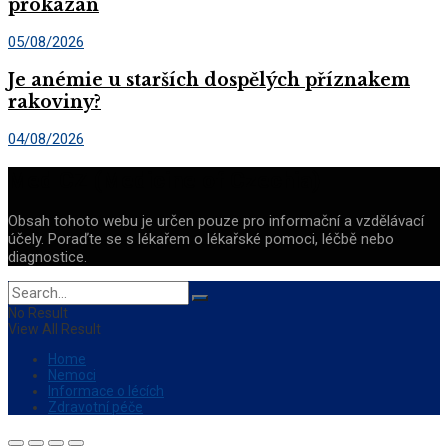
prokázán
05/08/2026
Je anémie u starších dospělých příznakem
rakoviny?
04/08/2026
Med CZ (Medicine of Czechia)
Obsah tohoto webu je určen pouze pro informační a vzdělávací
účely. Poraďte se s lékařem o lékařské pomoci, léčbě nebo
diagnostice.
No Result
View All Result
Home
Nemoci
Informace o lécích
Zdravotní péče