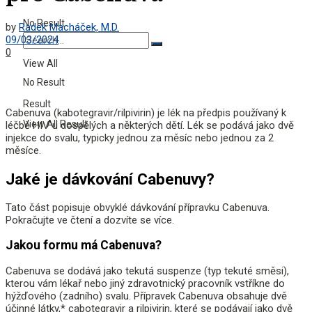
No Result
by
Radek Macháček, M.D.
09/03/2024
0
View All
No Result
Result
Cabenuva (kabotegravir/rilpivirin) je lék na předpis používaný k
View All Result
léčbě HIV u dospělých a některých dětí. Lék se podává jako dvě
injekce do svalu, typicky jednou za měsíc nebo jednou za 2
měsíce.
Jaké je dávkování Cabenuvy?
Tato část popisuje obvyklé dávkování přípravku Cabenuva.
Pokračujte ve čtení a dozvíte se více.
Jakou formu má Cabenuva?
Cabenuva se dodává jako tekutá suspenze (typ tekuté směsi),
kterou vám lékař nebo jiný zdravotnický pracovník vstříkne do
hýžďového (zadního) svalu. Přípravek Cabenuva obsahuje dvě
účinné látky,* cabotegravir a rilpivirin, které se podávají jako dvě