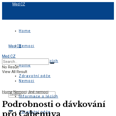
Med CZ
Home
Nemoci
Med CZ
Med CZ
Informace o lécích
Home
No Result
View All Result
Zdravotní péče
Nemoci
Home
Nemoci
Jiné nemoci
Informace o lécích
Podrobnosti o dávkování
pro Cabenuva
Zdravotní péče