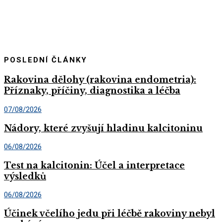
POSLEDNÍ ČLÁNKY
Rakovina dělohy (rakovina endometria):
Příznaky, příčiny, diagnostika a léčba
07/08/2026
Nádory, které zvyšují hladinu kalcitoninu
06/08/2026
Test na kalcitonin: Účel a interpretace
výsledků
06/08/2026
Účinek včelího jedu při léčbě rakoviny nebyl