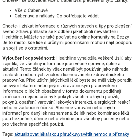
Chcete-li se dozvědět více o Cabenuva, přečtěte si tyto články:
Vše o Cabenuvě
Cabenuva a náklady: Co potřebujete vědět
Chcete-li získat informace o různých stavech a tipy pro zlepšení
svého zdraví, přihlaste se k odběru jakéhokoli newsletteru
Healthline. Můžete se také podívat na online komunity na Bezzy.
Je to místo, kde lidé s určitými podmínkami mohou najít podporu
a spojit se s ostatními.
Vyloučení odpovědnosti:
Healthline vynaložila veškeré úsilí, aby
zajistila, že všechny informace jsou věcně správné, úplné a
aktuální. Tento článek by však neměl být používán jako náhrada
znalostí a odborných znalostí licencovaného zdravotnického
pracovníka. Před užitím jakýchkoli léků byste se měli vždy poradit
se svým lékařem nebo jiným zdravotnickým pracovníkem.
Informace o lécích obsažené v tomto dokumentu podléhají
změnám a nejsou určeny k pokrytí všech možných použití,
pokynů, opatření, varování, lékových interakcí, alergických reakcí
nebo nežádoucích účinků. Absence varování nebo jiných
informací pro daný lék neznamená, že lék nebo kombinace léků
jsou bezpečné, účinné nebo vhodné pro všechny pacienty nebo
pro všechna specifická použití.
Tags:
aktualizovat lékařskou příručku
vysvětlit nemoc a příznaky