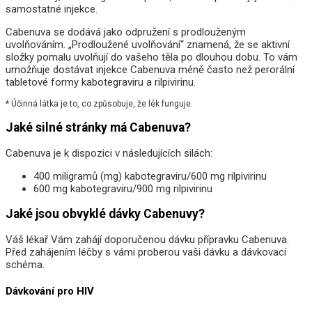
samostatné injekce.
Cabenuva se dodává jako odpružení s prodlouženým
uvolňováním. „Prodloužené uvolňování“ znamená, že se aktivní
složky pomalu uvolňují do vašeho těla po dlouhou dobu. To vám
umožňuje dostávat injekce Cabenuva méně často než perorální
tabletové formy kabotegraviru a rilpivirinu.
* Účinná látka je to, co způsobuje, že lék funguje.
Jaké silné stránky má Cabenuva?
Cabenuva je k dispozici v následujících silách:
400 miligramů (mg) kabotegraviru/600 mg rilpivirinu
600 mg kabotegraviru/900 mg rilpivirinu
Jaké jsou obvyklé dávky Cabenuvy?
Váš lékař Vám zahájí doporučenou dávku přípravku Cabenuva.
Před zahájením léčby s vámi proberou vaši dávku a dávkovací
schéma.
Dávkování pro HIV