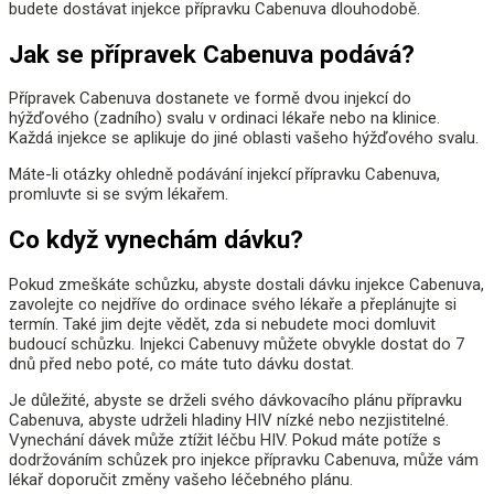
budete dostávat injekce přípravku Cabenuva dlouhodobě.
Jak se přípravek Cabenuva podává?
Přípravek Cabenuva dostanete ve formě dvou injekcí do
hýžďového (zadního) svalu v ordinaci lékaře nebo na klinice.
Každá injekce se aplikuje do jiné oblasti vašeho hýžďového svalu.
Máte-li otázky ohledně podávání injekcí přípravku Cabenuva,
promluvte si se svým lékařem.
Co když vynechám dávku?
Pokud zmeškáte schůzku, abyste dostali dávku injekce Cabenuva,
zavolejte co nejdříve do ordinace svého lékaře a přeplánujte si
termín. Také jim dejte vědět, zda si nebudete moci domluvit
budoucí schůzku. Injekci Cabenuvy můžete obvykle dostat do 7
dnů před nebo poté, co máte tuto dávku dostat.
Je důležité, abyste se drželi svého dávkovacího plánu přípravku
Cabenuva, abyste udrželi hladiny HIV nízké nebo nezjistitelné.
Vynechání dávek může ztížit léčbu HIV. Pokud máte potíže s
dodržováním schůzek pro injekce přípravku Cabenuva, může vám
lékař doporučit změny vašeho léčebného plánu.