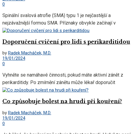
0
Spinální svalová atrofie (SMA) typu 1 je nejčastější a
nejzávažnější formou SMA. Příznaky obvykle začínají v
prvních 6 měsících života....
Doporučení cvičení pro lidi s perikarditidou
by
Radek Macháček, M.D.
19/01/2024
0
Vyhněte se namáhavé činnosti, pokud máte aktivní zánět z
perikarditidy. Po zmírnění zánětu může lékař doporučit
cvičení, která jsou bezpečná....
Co způsobuje bolest na hrudi při kouření?
by
Radek Macháček, M.D.
19/01/2024
0