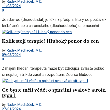
by
Radek Macháček, M.D.
11/03/2024
0
Jesduvroq (daprodustat) je lék na předpis, který se používá k
léčbě anémie u chronického (dlouhodobého) onemocnění
ledvin. Jesduvroq může způsobit...
Kolik stojí terapie? Hluboký ponor do cen
by
Radek Macháček, M.D.
09/03/2024
0
Zahájení hledání terapeuta může být zdrcující, zvláště pokud
si nejste jisti, kde začít s rozpočtem. Zde se hluboce
ponoříme do...
Co byste měli vědět o spinální svalové atrofii
typu 1
by
Radek Macháček, M.D.
27/01/2024