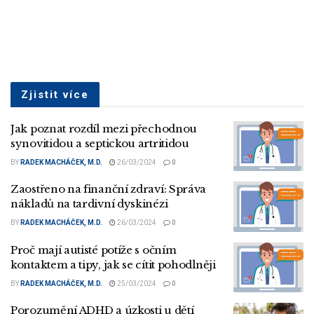
Zjistit více
Jak poznat rozdíl mezi přechodnou
synovitidou a septickou artritidou
BY
RADEK MACHÁČEK, M.D.
26/03/2024
0
Zaostřeno na finanční zdraví: Správa
nákladů na tardivní dyskinézi
BY
RADEK MACHÁČEK, M.D.
26/03/2024
0
Proč mají autisté potíže s očním
kontaktem a tipy, jak se cítit pohodlněji
BY
RADEK MACHÁČEK, M.D.
25/03/2024
0
Porozumění ADHD a úzkosti u dětí