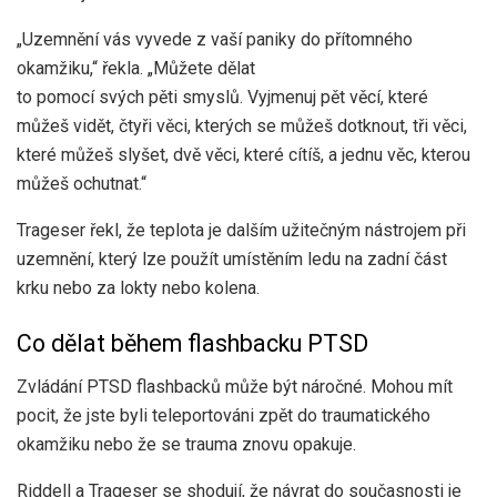
„Uzemnění vás vyvede z vaší paniky do přítomného
okamžiku,“ řekla. „Můžete dělat
to pomocí svých pěti smyslů. Vyjmenuj pět věcí, které
můžeš vidět, čtyři věci, kterých se můžeš dotknout, tři věci,
které můžeš slyšet, dvě věci, které cítíš, a jednu věc, kterou
můžeš ochutnat.“
Trageser řekl, že teplota je dalším užitečným nástrojem při
uzemnění, který lze použít umístěním ledu na zadní část
krku nebo za lokty nebo kolena.
Co dělat během flashbacku PTSD
Zvládání PTSD flashbacků může být náročné. Mohou mít
pocit, že jste byli teleportováni zpět do traumatického
okamžiku nebo že se trauma znovu opakuje.
Riddell a Trageser se shodují, že návrat do současnosti je