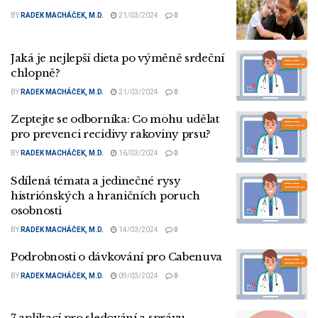
BY
RADEK MACHÁČEK, M.D.
21/03/2024
0
Jaká je nejlepší dieta po výměně srdeční
chlopně?
BY
RADEK MACHÁČEK, M.D.
21/03/2024
0
Zeptejte se odborníka: Co mohu udělat
pro prevenci recidivy rakoviny prsu?
BY
RADEK MACHÁČEK, M.D.
16/03/2024
0
Sdílená témata a jedinečné rysy
histriónských a hraničních poruch
osobnosti
BY
RADEK MACHÁČEK, M.D.
14/03/2024
0
Podrobnosti o dávkování pro Cabenuva
BY
RADEK MACHÁČEK, M.D.
09/03/2024
0
7 aplikací pro sledování a správu