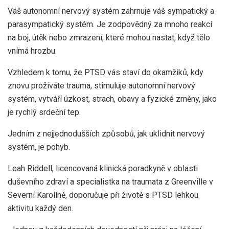
Váš autonomní nervový systém zahrnuje váš sympatický a
parasympatický systém. Je zodpovědný za mnoho reakcí
na boj, útěk nebo zmrazení, které mohou nastat, když tělo
vnímá hrozbu.
Vzhledem k tomu, že PTSD vás staví do okamžiků, kdy
znovu prožíváte trauma, stimuluje autonomní nervový
systém, vytváří úzkost, strach, obavy a fyzické změny, jako
je rychlý srdeční tep.
Jedním z nejjednodušších způsobů, jak uklidnit nervový
systém, je pohyb.
Leah Riddell, licencovaná klinická poradkyně v oblasti
duševního zdraví a specialistka na traumata z Greenville v
Severní Karolíně, doporučuje při životě s PTSD lehkou
aktivitu každý den.