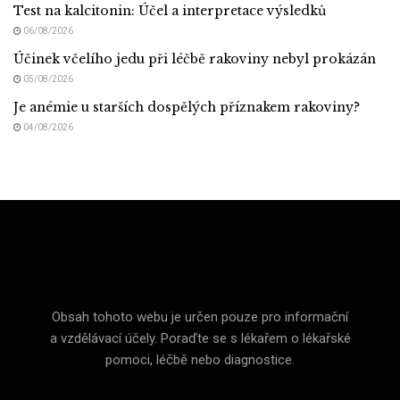
Test na kalcitonin: Účel a interpretace výsledků
06/08/2026
Účinek včelího jedu při léčbě rakoviny nebyl prokázán
05/08/2026
Je anémie u starších dospělých příznakem rakoviny?
04/08/2026
Med CZ (Medicine of Czechia)
Obsah tohoto webu je určen pouze pro informační
a vzdělávací účely. Poraďte se s lékařem o lékařské
pomoci, léčbě nebo diagnostice.