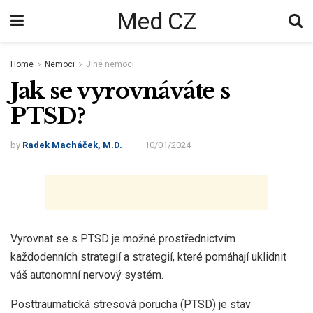
Med CZ
Home
Nemoci
Jiné nemoci
Jak se vyrovnáváte s
PTSD?
by
Radek Macháček, M.D.
10/01/2024
Vyrovnat se s PTSD je možné prostřednictvím
každodenních strategií a strategií, které pomáhají uklidnit
váš autonomní nervový systém.
Posttraumatická stresová porucha (PTSD) je stav