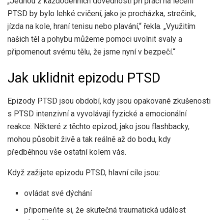
„Jednou z každodenních dovedností při práci na léčení
PTSD by bylo lehké cvičení, jako je procházka, strečink,
jízda na kole, hraní tenisu nebo plavání,“ řekla. „Využitím
našich těl a pohybu můžeme pomoci uvolnit svaly a
připomenout svému tělu, že jsme nyní v bezpečí.“
Jak uklidnit epizodu PTSD
Epizody PTSD jsou období, kdy jsou opakované zkušenosti
s PTSD intenzivní a vyvolávají fyzické a emocionální
reakce. Některé z těchto epizod, jako jsou flashbacky,
mohou působit živě a tak reálně až do bodu, kdy
předběhnou vše ostatní kolem vás.
Když zažijete epizodu PTSD, hlavní cíle jsou:
ovládat své dýchání
připomeňte si, že skutečná traumatická událost