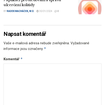
ulcerózní kolitidy
BY
RADEK MACHÁČEK, M.D.
30/01/2024
0
Napsat komentář
Vaše e-mailová adresa nebude zveřejněna.
Vyžadované
*
informace jsou označeny
*
Komentář