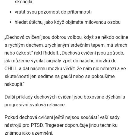
skončila
vrátit svou pozornost do přítomnosti
hledat útěchu, jako když objímáte milovanou osobu
„Dechová cvičení jsou dobrou volbou, když se někdo ocitne
s rychlým dechem, zrychleným srdečním tepem, má strach
nebo úzkost,“ řekl Riddell. „Dechová cvičení jsou způsob,
jak můžeme vysílat signály zpět do našeho mozku do
CHILL a dát našemu mozku vědět, že nám nic nehrozí a ve
skutečnosti jen sedíme na gauči nebo se pokoušíme
nakoupit.“
Další příklady dechových cvičení jsou boxované dýchání a
progresivní svalová relaxace.
Pokud dechová cvičení ještě nejsou součástí vaší sady
nástrojů pro PTSD, Trageser doporučuje jinou techniku ​​
známou jako uzemnění.