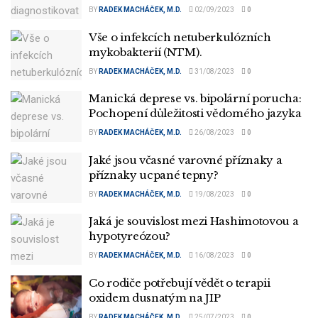
BY
RADEK MACHÁČEK, M.D.
02/09/2023
0
Vše o infekcích netuberkulózních
mykobakterií (NTM).
BY
RADEK MACHÁČEK, M.D.
31/08/2023
0
Manická deprese vs. bipolární porucha:
Pochopení důležitosti vědomého jazyka
BY
RADEK MACHÁČEK, M.D.
26/08/2023
0
Jaké jsou včasné varovné příznaky a
příznaky ucpané tepny?
BY
RADEK MACHÁČEK, M.D.
19/08/2023
0
Jaká je souvislost mezi Hashimotovou a
hypotyreózou?
BY
RADEK MACHÁČEK, M.D.
16/08/2023
0
Co rodiče potřebují vědět o terapii
oxidem dusnatým na JIP
BY
RADEK MACHÁČEK, M.D.
25/07/2023
0