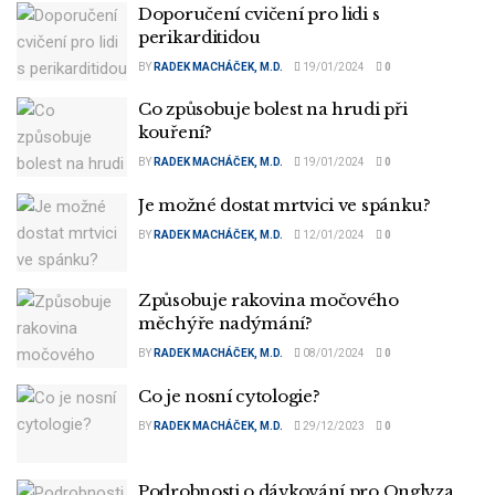
Doporučení cvičení pro lidi s
perikarditidou
BY
RADEK MACHÁČEK, M.D.
19/01/2024
0
Co způsobuje bolest na hrudi při
kouření?
BY
RADEK MACHÁČEK, M.D.
19/01/2024
0
Je možné dostat mrtvici ve spánku?
BY
RADEK MACHÁČEK, M.D.
12/01/2024
0
Způsobuje rakovina močového
měchýře nadýmání?
BY
RADEK MACHÁČEK, M.D.
08/01/2024
0
Co je nosní cytologie?
BY
RADEK MACHÁČEK, M.D.
29/12/2023
0
Podrobnosti o dávkování pro Onglyza