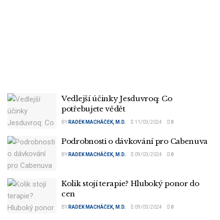
Vedlejší účinky Jesduvroq: Co
potřebujete vědět
BY
RADEK MACHÁČEK, M.D.
11/03/2024
0
Podrobnosti o dávkování pro Cabenuva
BY
RADEK MACHÁČEK, M.D.
09/03/2024
0
Kolik stojí terapie? Hluboký ponor do
cen
BY
RADEK MACHÁČEK, M.D.
09/03/2024
0