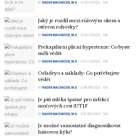
BY
RADEK MACHÁČEK, M.D.
30/10/2023
0
Jaký je rozdíl mezi růžovým okem a
otěrem rohovky?
BY
RADEK MACHÁČEK, M.D.
29/10/2023
0
Prekapilární plicní hypertenze: Co byste
měli vědět
BY
RADEK MACHÁČEK, M.D.
27/10/2023
0
Orladeyo a náklady: Co potřebujete
vědět
BY
RADEK MACHÁČEK, M.D.
08/09/2023
0
Je pití mléka špatné pro infekci
močových cest (UTI)?
BY
RADEK MACHÁČEK, M.D.
07/09/2023
0
Je možné samostatně diagnostikovat
hiátovou kýlu?