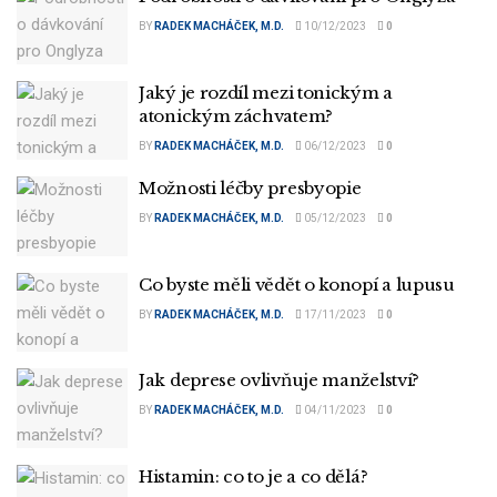
BY
RADEK MACHÁČEK, M.D.
10/12/2023
0
Jaký je rozdíl mezi tonickým a
atonickým záchvatem?
BY
RADEK MACHÁČEK, M.D.
06/12/2023
0
Možnosti léčby presbyopie
BY
RADEK MACHÁČEK, M.D.
05/12/2023
0
Co byste měli vědět o konopí a lupusu
BY
RADEK MACHÁČEK, M.D.
17/11/2023
0
Jak deprese ovlivňuje manželství?
BY
RADEK MACHÁČEK, M.D.
04/11/2023
0
Histamin: co to je a co dělá?