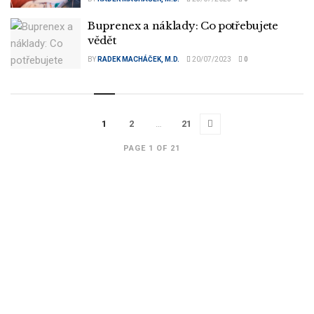
Buprenex a náklady: Co potřebujete
vědět
BY
RADEK MACHÁČEK, M.D.
20/07/2023
0
1
2
…
21
PAGE 1 OF 21