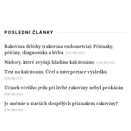
POSLEDNÍ ČLÁNKY
Rakovina dělohy (rakovina endometria): Příznaky,
příčiny, diagnostika a léčba
07/08/2026
Nádory, které zvyšují hladinu kalcitoninu
06/08/2026
Test na kalcitonin: Účel a interpretace výsledků
06/08/2026
Účinek včelího jedu při léčbě rakoviny nebyl prokázán
05/08/2026
Je anémie u starších dospělých příznakem rakoviny?
04/08/2026