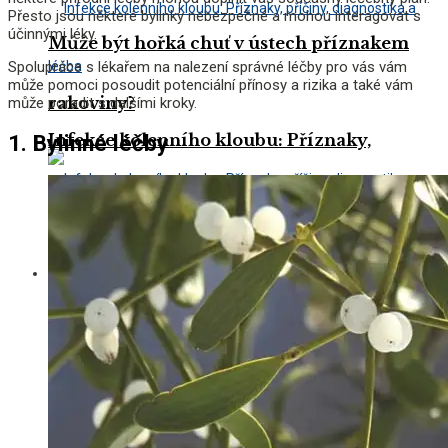
Přesto jsou některé bylinky nebezpečné a mohou interagovat s
účinnými léky.
Může být hořká chuť v ústech příznakem
Spolupráce s lékařem na nalezení správné léčby pro vás vám
může pomoci posoudit potenciální přínosy a rizika a také vám
rakoviny?
může poradit s dalšími kroky.
1. Bylinné léčby
Infekce kolenního kloubu: Příznaky,
příčiny, diagnostika a léčba
Informace o lécích
Infekce kolenního kloubu: Příznaky,
příčiny, diagnostika a léčba
11 vedlejších účinků ezetimibu (Ezetrol) a