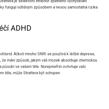
trattera je selektivní inhibitor zpětného vychytávání
 léky fungují odlišným způsobem a nesou samostatná rizika
léčí ADHD
ochlorid. Ačkoli mnoho SNRI se používá k léčbě deprese,
ak, že mění způsob, jakým váš mozek absorbuje chemickou
tka působí ve vašem těle. Norepinefrin ovlivňuje vaši
em těle, může Strattera být schopen: