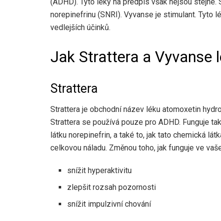
(ADHD). Tyto léky na předpis však nejsou stejné. S
norepinefrinu (SNRI). Vyvanse je stimulant. Tyto
vedlejších účinků.
Jak Strattera a Vyvanse 
Strattera
Strattera je obchodní název léku atomoxetin hydr
Strattera se používá pouze pro ADHD. Funguje t
látku norepinefrin, a také to, jak tato chemická lá
celkovou náladu. Změnou toho, jak funguje ve vaš
snížit hyperaktivitu
zlepšit rozsah pozornosti
snížit impulzivní chování