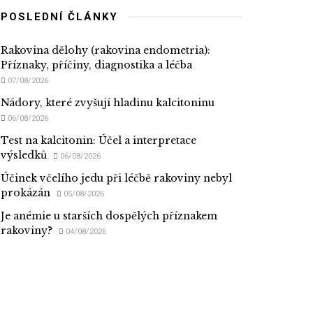
POSLEDNÍ ČLÁNKY
Rakovina dělohy (rakovina endometria):
Příznaky, příčiny, diagnostika a léčba
07/08/2026
Nádory, které zvyšují hladinu kalcitoninu
06/08/2026
Test na kalcitonin: Účel a interpretace
výsledků
06/08/2026
Účinek včelího jedu při léčbě rakoviny nebyl
prokázán
05/08/2026
Je anémie u starších dospělých příznakem
rakoviny?
04/08/2026