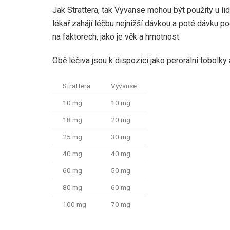
Jak Strattera, tak Vyvanse mohou být použity u li
lékař zahájí léčbu nejnižší dávkou a poté dávku po
na faktorech, jako je věk a hmotnost.
Obě léčiva jsou k dispozici jako perorální tobolky 
Strattera
Vyvanse
10 mg
10 mg
18 mg
20 mg
25 mg
30 mg
40 mg
40 mg
60 mg
50 mg
80 mg
60 mg
100 mg
70 mg