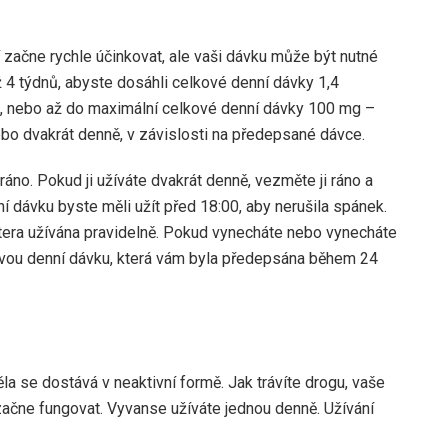
í začne rychle účinkovat, ale vaši dávku může být nutné
ž 4 týdnů, abyste dosáhli celkové denní dávky 1,4
), nebo až do maximální celkové denní dávky 100 mg –
nebo dvakrát denně, v závislosti na předepsané dávce.
 ráno. Pokud ji užíváte dvakrát denně, vezměte ji ráno a
dávku byste měli užít před 18:00, aby nerušila spánek.
ttera užívána pravidelně. Pokud vynecháte nebo vynecháte
elkovou denní dávku, která vám byla předepsána během 24
a se dostává v neaktivní formě. Jak trávíte drogu, vaše
 začne fungovat. Vyvanse užíváte jednou denně. Užívání