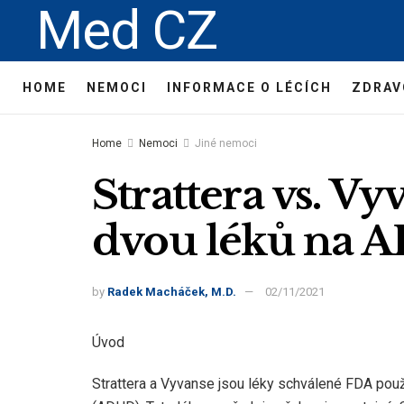
Med CZ
HOME
NEMOCI
INFORMACE O LÉCÍCH
ZDRAV
Home
Nemoci
Jiné nemoci
Strattera vs. V
dvou léků na 
by
Radek Macháček, M.D.
02/11/2021
Úvod
Strattera a Vyvanse jsou léky schválené FDA použ