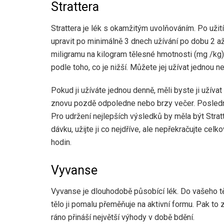
Strattera
Strattera je lék s okamžitým uvolňováním. Po užit
upravit po minimálně 3 dnech užívání po dobu 2 a
miligramu na kilogram tělesné hmotnosti (mg /kg
podle toho, co je nižší. Můžete jej užívat jednou 
Pokud ji užíváte jednou denně, měli byste ji užívat
znovu pozdě odpoledne nebo brzy večer. Poslední 
Pro udržení nejlepších výsledků by měla být Stra
dávku, užijte ji co nejdříve, ale nepřekračujte c
hodin.
Vyvanse
Vyvanse je dlouhodobě působící lék. Do vašeho těl
tělo ji pomalu přeměňuje na aktivní formu. Pak to
ráno přináší největší výhody v době bdění.