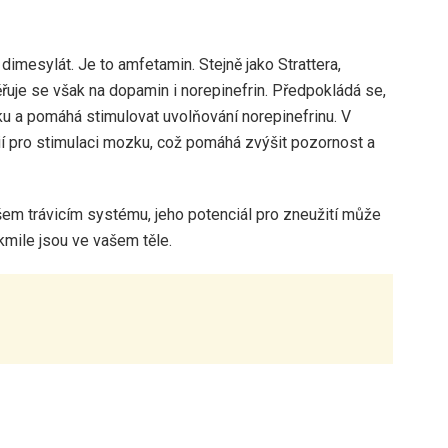
imesylát. Je to amfetamin. Stejně jako Strattera,
uje se však na dopamin i norepinefrin. Předpokládá se,
u a pomáhá stimulovat uvolňování norepinefrinu. V
lií pro stimulaci mozku, což pomáhá zvýšit pozornost a
em trávicím systému, jeho potenciál pro zneužití může
akmile jsou ve vašem těle.