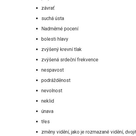
závrať
suchá ústa
Nadměrné pocení
bolesti hlavy
zvýšený krevní tlak
zvýšená srdeční frekvence
nespavost
podrážděnost
nevolnost
neklid
únava
třes
změny vidění, jako je rozmazané vidění, dvoji