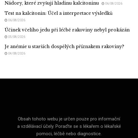
Nádory, které zvyšují hladinu kalcitoninu
06/08/2026
Test na kalcitonin: Účel a interpretace výsledků
06/08/2026
Účinek včelího jedu při léčbě rakoviny nebyl prokázán
05/08/2026
Je anémie u starších dospělých příznakem rakoviny?
04/08/2026
Med CZ (Medicine of Czechia)
Obsah tohoto webu je určen pouze pro informační
a vzdělávací účely. Poraďte se s lékařem o lékařské
pomoci, léčbě nebo diagnostice.