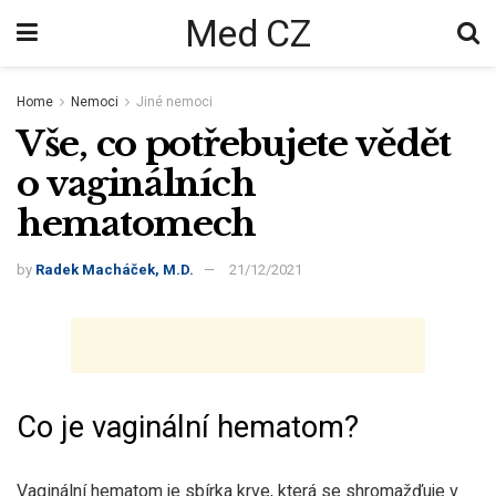
Med CZ
Home
Nemoci
Jiné nemoci
Vše, co potřebujete vědět
o vaginálních
hematomech
by
Radek Macháček, M.D.
21/12/2021
Co je vaginální hematom?
Vaginální hematom je sbírka krve, která se shromažďuje v