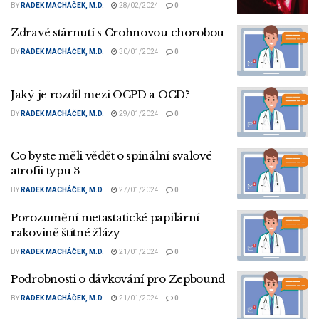
BY
RADEK MACHÁČEK, M.D.
28/02/2024
0
Zdravé stárnutí s Crohnovou chorobou
BY
RADEK MACHÁČEK, M.D.
30/01/2024
0
Jaký je rozdíl mezi OCPD a OCD?
BY
RADEK MACHÁČEK, M.D.
29/01/2024
0
Co byste měli vědět o spinální svalové
atrofii typu 3
BY
RADEK MACHÁČEK, M.D.
27/01/2024
0
Porozumění metastatické papilární
rakovině štítné žlázy
BY
RADEK MACHÁČEK, M.D.
21/01/2024
0
Podrobnosti o dávkování pro Zepbound
BY
RADEK MACHÁČEK, M.D.
21/01/2024
0