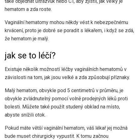
také objednat ultrazvuk nebo CT, aby zjistil, jak velký je
hematom a zda roste.
Vaginální hematomy mohou někdy vést k nebezpečnému
krvácení, proto je dobré se poradit s lékařem, i když se zdá,
že hematom je malý.
jak se to léčí?
Existuje několik možností léčby vaginálních hematomů v
závislosti na tom, jak jsou velké a zda způsobují příznaky.
Malý hematom, obvykle pod 5 centimetrů v průměru, je
obvykle zvládnutelný pomocí volně prodejných léků proti
bolesti. Můžete také použít studený obklad na místo,
abyste snížili otok.
Pokud máte větší vaginální hematom, váš lékař jej možná
bude muset chirurgicky vypustit. K tomu začnou