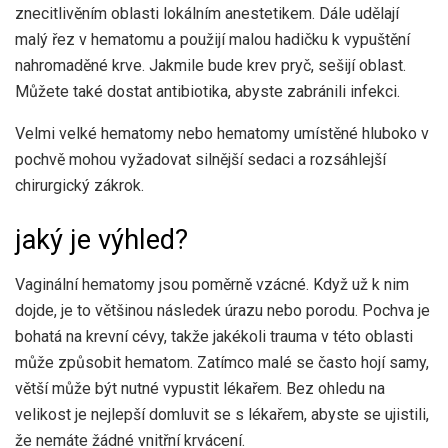
znecitlivěním oblasti lokálním anestetikem. Dále udělají
malý řez v hematomu a použijí malou hadičku k vypuštění
nahromaděné krve. Jakmile bude krev pryč, sešijí oblast.
Můžete také dostat antibiotika, abyste zabránili infekci.
Velmi velké hematomy nebo hematomy umístěné hluboko v
pochvě mohou vyžadovat silnější sedaci a rozsáhlejší
chirurgický zákrok.
jaký je výhled?
Vaginální hematomy jsou poměrně vzácné. Když už k nim
dojde, je to většinou následek úrazu nebo porodu. Pochva je
bohatá na krevní cévy, takže jakékoli trauma v této oblasti
může způsobit hematom. Zatímco malé se často hojí samy,
větší může být nutné vypustit lékařem. Bez ohledu na
velikost je nejlepší domluvit se s lékařem, abyste se ujistili,
že nemáte žádné vnitřní krvácení.