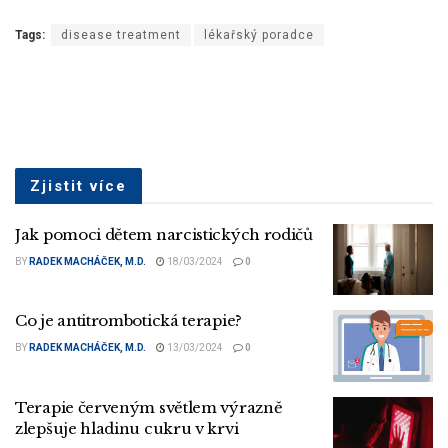
Tags:
disease treatment
lékařský poradce
Zjistit více
Jak pomoci dětem narcistických rodičů
BY
RADEK MACHÁČEK, M.D.
18/03/2024
0
Co je antitrombotická terapie?
BY
RADEK MACHÁČEK, M.D.
13/03/2024
0
Terapie červeným světlem výrazně
zlepšuje hladinu cukru v krvi