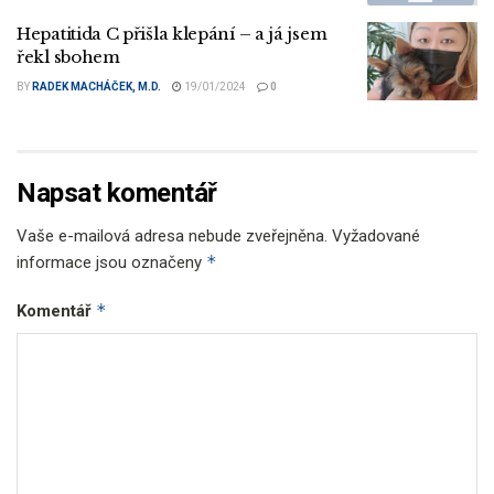
Hepatitida C přišla klepání – a já jsem
řekl sbohem
BY
RADEK MACHÁČEK, M.D.
19/01/2024
0
Napsat komentář
Vaše e-mailová adresa nebude zveřejněna.
Vyžadované
*
informace jsou označeny
*
Komentář