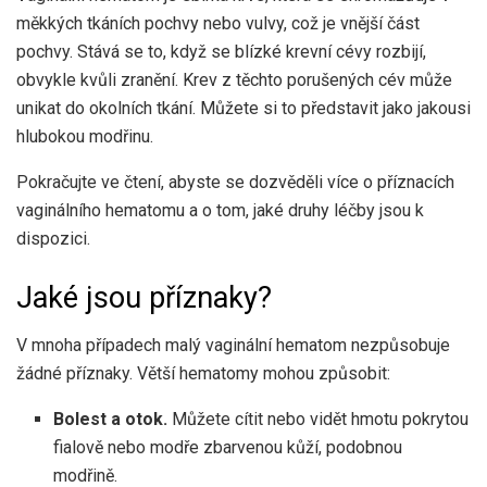
měkkých tkáních pochvy nebo vulvy, což je vnější část
pochvy. Stává se to, když se blízké krevní cévy rozbijí,
obvykle kvůli zranění. Krev z těchto porušených cév může
unikat do okolních tkání. Můžete si to představit jako jakousi
hlubokou modřinu.
Pokračujte ve čtení, abyste se dozvěděli více o příznacích
vaginálního hematomu a o tom, jaké druhy léčby jsou k
dispozici.
Jaké jsou příznaky?
V mnoha případech malý vaginální hematom nezpůsobuje
žádné příznaky. Větší hematomy mohou způsobit:
Bolest a otok.
Můžete cítit nebo vidět hmotu pokrytou
fialově nebo modře zbarvenou kůží, podobnou
modřině.