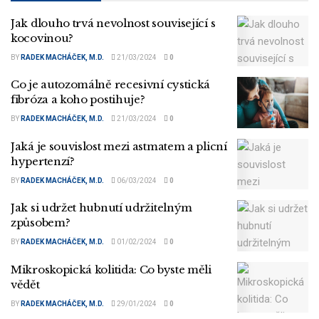
Jak dlouho trvá nevolnost související s
kocovinou?
BY
RADEK MACHÁČEK, M.D.
21/03/2024
0
Co je autozomálně recesivní cystická
fibróza a koho postihuje?
BY
RADEK MACHÁČEK, M.D.
21/03/2024
0
Jaká je souvislost mezi astmatem a plicní
hypertenzí?
BY
RADEK MACHÁČEK, M.D.
06/03/2024
0
Jak si udržet hubnutí udržitelným
způsobem?
BY
RADEK MACHÁČEK, M.D.
01/02/2024
0
Mikroskopická kolitida: Co byste měli
vědět
BY
RADEK MACHÁČEK, M.D.
29/01/2024
0