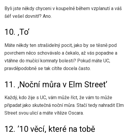
Byli jste někdy chyceni v koupelně během vzplanutí a váš
šéf vešel dovnitř? Ano.
10. ‚To‘
Máte někdy ten strašidelný pocit, jako by se těsně pod
povrchem něco schovávalo a čekalo, až vás popadne a
vtáhne do mučící komnaty bolesti? Pokud máte UC,
pravděpodobně se tak cítíte docela často.
11. ‚Noční můra v Elm Street‘
Každý, kdo žije s UC, vám může říct, že vám to může
připadat jako skutečná noční můra. Stačí tedy nahradit Elm
Street svou ulicí a máte vítěze Oscara.
12. ’10 věcí, které na tobě