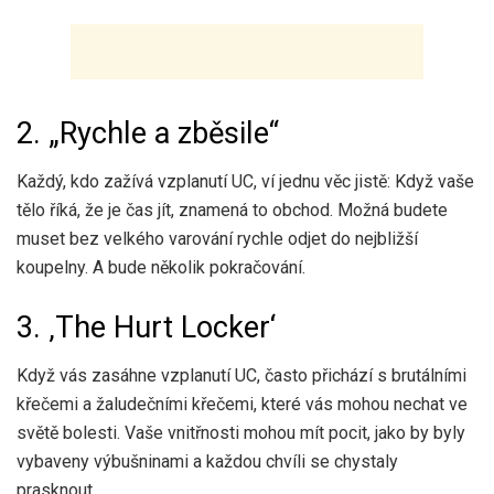
2. „Rychle a zběsile“
Každý, kdo zažívá vzplanutí UC, ví jednu věc jistě: Když vaše
tělo říká, že je čas jít, znamená to obchod. Možná budete
muset bez velkého varování rychle odjet do nejbližší
koupelny. A bude několik pokračování.
3. ‚The Hurt Locker‘
Když vás zasáhne vzplanutí UC, často přichází s brutálními
křečemi a žaludečními křečemi, které vás mohou nechat ve
světě bolesti. Vaše vnitřnosti mohou mít pocit, jako by byly
vybaveny výbušninami a každou chvíli se chystaly
prasknout.