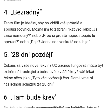
4. „Bezradný“
Tento film je ideální, aby ho viděli vaši přátelé a
spolupracovníci. Možná jim to zabrání říkat věci jako: „Jsi
zase nemocný?“ nebo „Proč si prostě nepodstoupíš tu
operaci?“ nebo „Pojď! Jedna noc venku tě nezabije.“
5. ’28 dní později‘
Čekání, až vaše nové léky na UC začnou fungovat, může být
extrémně frustrující a bolestivé, zvláště když váš lékař
řekne něco jako: „Tyto věci vyžadují čas. Domluvme si
následnou schůzku za 28 dní.“
6. ‚Tam bude krev‘
No, tohle je docela samovysvětlující pro každého, kdo má