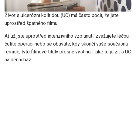
Život s ulcerózní kolitidou (UC) má často pocit, že jste
uprostřed špatného filmu.
Ať už jste uprostřed intenzivního vzplanutí, zvažujete léčbu,
čelíte operaci nebo se obáváte, kdy skončí vaše současná
remise, tyto filmové tituly přesně vystihují, jaké to je žít s UC
na denní bázi. .