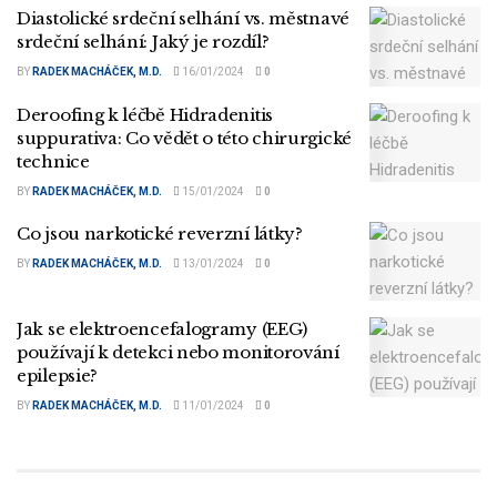
Diastolické srdeční selhání vs. městnavé
srdeční selhání: Jaký je rozdíl?
BY
RADEK MACHÁČEK, M.D.
16/01/2024
0
Deroofing k léčbě Hidradenitis
suppurativa: Co vědět o této chirurgické
technice
BY
RADEK MACHÁČEK, M.D.
15/01/2024
0
Co jsou narkotické reverzní látky?
BY
RADEK MACHÁČEK, M.D.
13/01/2024
0
Jak se elektroencefalogramy (EEG)
používají k detekci nebo monitorování
epilepsie?
BY
RADEK MACHÁČEK, M.D.
11/01/2024
0