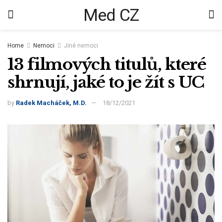
Med CZ
Home
Nemoci
Jiné nemoci
13 filmových titulů, které
shrnují, jaké to je žít s UC
by
Radek Macháček, M.D.
18/12/2021