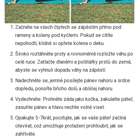
Začněte na všech čtyřech se zápěstím přímo pod
rameny a koleny pod kyčlemi. Pokud se cítíte
nepohodlí, klidně si opřete kolena o deku.
Široko roztáhněte prsty a rovnoměrně rozložte váhu po
celé ruce. Zatlačte dlaněmi a polštářky prstů do země,
abyste se vyhnuli dopadu váhy na zápěstí.
Nadechněte se, jemně posílejte pánev nahoru a srdce
dopředu, ponořte břicho dolů a obličej nahoru.
Vydechněte. Prohněte záda jako kočka, zakulatte páteř,
zasuňte pánev a hlavu nechte volně viset.
Opakujte 5-7krát, pociťujte, jak se vaše páteř začíná
otevírat, což umožňuje protažení prohloubit, jak se
zahříváte.