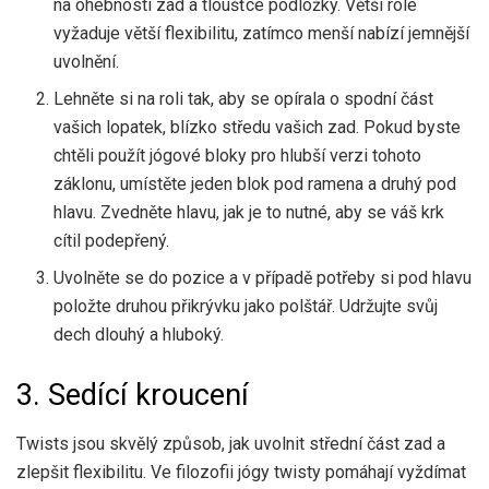
na ohebnosti zad a tloušťce podložky. Větší role
vyžaduje větší flexibilitu, zatímco menší nabízí jemnější
uvolnění.
Lehněte si na roli tak, aby se opírala o spodní část
vašich lopatek, blízko středu vašich zad. Pokud byste
chtěli použít jógové bloky pro hlubší verzi tohoto
záklonu, umístěte jeden blok pod ramena a druhý pod
hlavu. Zvedněte hlavu, jak je to nutné, aby se váš krk
cítil podepřený.
Uvolněte se do pozice a v případě potřeby si pod hlavu
položte druhou přikrývku jako polštář. Udržujte svůj
dech dlouhý a hluboký.
3. Sedící kroucení
Twists jsou skvělý způsob, jak uvolnit střední část zad a
zlepšit flexibilitu. Ve filozofii jógy twisty pomáhají vyždímat