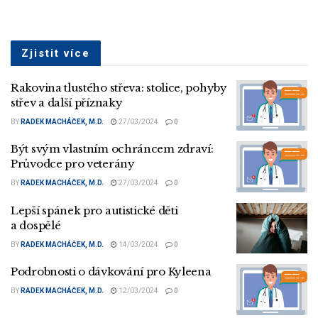
Zjistit více
Rakovina tlustého střeva: stolice, pohyby
střev a další příznaky
BY
RADEK MACHÁČEK, M.D.
27/03/2024
0
Být svým vlastním ochráncem zdraví:
Průvodce pro veterány
BY
RADEK MACHÁČEK, M.D.
27/03/2024
0
Lepší spánek pro autistické děti
a dospělé
BY
RADEK MACHÁČEK, M.D.
14/03/2024
0
Podrobnosti o dávkování pro Kyleena
BY
RADEK MACHÁČEK, M.D.
12/03/2024
0