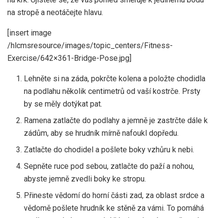
na stropě a neotáčejte hlavu.
[insert image
/hlcmsresource/images/topic_centers/Fitness-
Exercise/642×361-Bridge-Pose.jpg]
Lehněte si na záda, pokrčte kolena a položte chodidla
na podlahu několik centimetrů od vaší kostrče. Prsty
by se měly dotýkat pat.
Ramena zatlačte do podlahy a jemně je zastrčte dále k
zádům, aby se hrudník mírně nafoukl dopředu.
Zatlačte do chodidel a pošlete boky vzhůru k nebi.
Sepněte ruce pod sebou, zatlačte do paží a nohou,
abyste jemně zvedli boky ke stropu.
Přineste vědomí do horní části zad, za oblast srdce a
vědomě pošlete hrudník ke stěně za vámi. To pomáhá