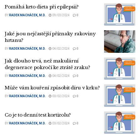
Pomáhá keto dieta při epilepsii?
BY
RADEK MACHÁČEK, M.D.
09/03/2024
0
Jaké jsou nejčastější příznaky rakoviny
hrtanu?
BY
RADEK MACHÁČEK, M.D.
04/02/2024
0
Jak dlouho trvá, než makulární
degenerace pokročí ke ztrátě zraku?
BY
RADEK MACHÁČEK, M.D.
04/02/2024
0
Může vám kouření způsobit díru v krku?
BY
RADEK MACHÁČEK, M.D.
03/02/2024
0
Co je to denní test kortizolu?
BY
RADEK MACHÁČEK, M.D.
03/02/2024
0