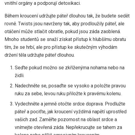
vnitřní orgány a podporují detoxikaci.
Během kroucení udržujte páteř dlouhou tak, že budete sedět
rovně. Twists jsou navrženy tak, aby prodloužily páteř, ale
otáčení může stlačit obratle, pokud jsou záda zaoblená.
Mnoho studentů se snaží získat přístup k hlubšímu obratu
tím, že se hrbí, ale pro přístup ke skutečným výhodám
držení těla udržujte páteř dlouhou.
Seďte pokud možno se zkříženýma nohama nebo na
židli.
Nadechněte se, posaďte se vysoko a položte pravou
ruku za sebe, levou ruku přiložte k pravému kolenu.
Vydechněte a jemně otočte srdce doprava. Prodlužte
páteř a pociťte, jak kroucení vyždímá napětí uprostřed
vašich zad. Zaměřte pozornost na oblast srdce a
vnímejte otevřená záda. Nepřekrucujte se tahem za