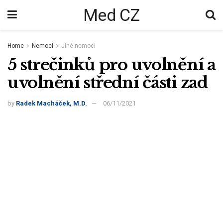
Med CZ
Home
Nemoci
Jiné nemoci
5 strečinků pro uvolnění a
uvolnění střední části zad
by
Radek Macháček, M.D.
06/11/2021