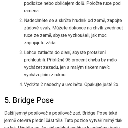
podložce nebo obličejem dolů. Položte ruce pod
ramena.
Nadechněte se a skrčte hrudník od země, zapojte
zádové svaly. Můžete dokonce na chvíli zvednout
ruce ze země, abyste vyzkoušeli, jak moc
zapojujete záda.
Lehce zatlačte do dlaní, abyste protažení
prohloubili. Přibližně 95 procent ohybu by mělo
vycházet zezadu, jen s malým tlakem navíc
vycházejícím z rukou.
Vydržte 2 nádechy a uvolněte. Opakujte ještě 2x.
5. Bridge Pose
Další jemný posilovač a posilovač zad, Bridge Pose také
jemně otevírá přední část těla. Tato pozice vytváří mírný tlak
na krk. Ujistěte se, že váš pohled směřuje k jedinému bodu