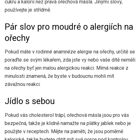
cukru a kalorií než pravá ořechová másla. Jinými slovy,
používejte je střídmě.
Pár slov pro moudré o alergiích na
ořechy
Pokud máte v rodinné anamnéze alergie na ořechy, určitě se
poraďte se svým lékařem, zda jste vy nebo vaše dítě neměli
na ořechy byť jen malou alergickou reakci. Mírná reakce z
minulosti znamená, že byste v budoucnu mohli mít
závažnou reakci.
Jídlo s sebou
Pokud vás cholesterol trápí, ořechová másla jsou pro vás
bezpečná, takže je klidně namažte na plátky jablek nebo je
použijte v receptech. Mějte na paměti, že jsou poměrně
kalorické, takže budete chtít mít své porce pod kontrolou.