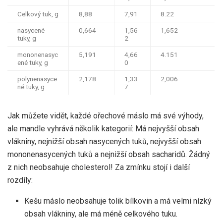
Celkový tuk, g
8,88
7,91
8.22
nasycené
0,664
1,56
1,652
tuky, g
2
mononenasyc
5,191
4,66
4.151
ené tuky, g
0
polynenasyce
2,178
1,33
2,006
né tuky, g
7
Jak můžete vidět, každé ořechové máslo má své výhody,
ale mandle vyhrává několik kategorií: Má nejvyšší obsah
vlákniny, nejnižší obsah nasycených tuků, nejvyšší obsah
mononenasycených tuků a nejnižší obsah sacharidů. Žádný
z nich neobsahuje cholesterol! Za zmínku stojí i další
rozdíly:
Kešu máslo neobsahuje tolik bílkovin a má velmi nízký
obsah vlákniny, ale má méně celkového tuku.