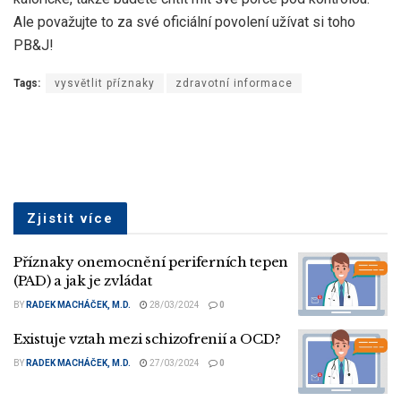
Ale považujte to za své oficiální povolení užívat si toho
PB&J!
Tags:
vysvětlit příznaky
zdravotní informace
Zjistit více
Příznaky onemocnění periferních tepen
(PAD) a jak je zvládat
BY
RADEK MACHÁČEK, M.D.
28/03/2024
0
Existuje vztah mezi schizofrenií a OCD?
BY
RADEK MACHÁČEK, M.D.
27/03/2024
0