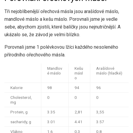
Tři nejoblíbenější ořechová másla jsou arašídové máslo,
mandlové máslo a kešu máslo. Porovnali jsme je vedle
sebe, abychom zjistili, které balíčky jsou nejnutričnější. A
ukázalo se, že závod je velmi blízko.
Porovnali jsme 1 polévkovou lžíci každého nesoleného
přírodního ořechového másla.
Mandlov
Kešu
Arašídové
é máslo
másl
máslo (hladké)
o
Kalorie
98
94
96
Cholesterol,
0
0
0
mg
Protein, g
3.35
2,81
3,55
sacharidy, g
3.01
4.41
3.57
Vlákno
1.6
0,3
0,8