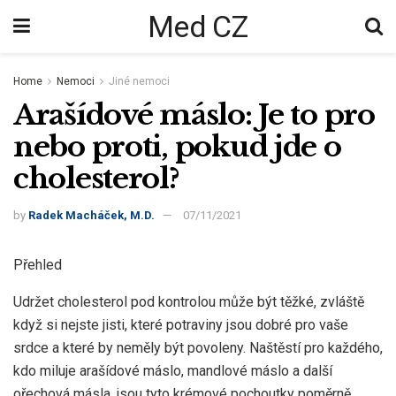
Med CZ
Home
Nemoci
Jiné nemoci
Arašídové máslo: Je to pro
nebo proti, pokud jde o
cholesterol?
by
Radek Macháček, M.D.
07/11/2021
Přehled
Udržet cholesterol pod kontrolou může být těžké, zvláště
když si nejste jisti, které potraviny jsou dobré pro vaše
srdce a které by neměly být povoleny. Naštěstí pro každého,
kdo miluje arašídové máslo, mandlové máslo a další
ořechová másla, jsou tyto krémové pochoutky poměrně