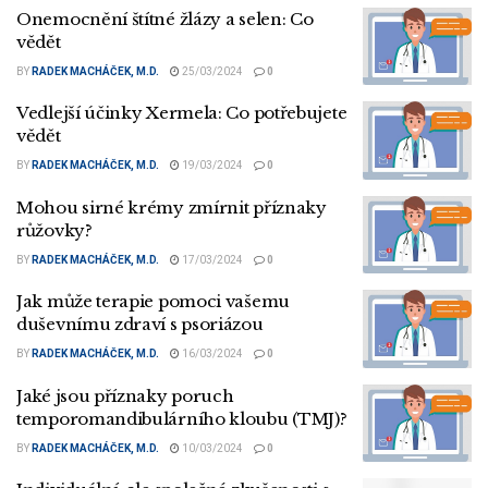
Onemocnění štítné žlázy a selen: Co
vědět
BY
RADEK MACHÁČEK, M.D.
25/03/2024
0
Vedlejší účinky Xermela: Co potřebujete
vědět
BY
RADEK MACHÁČEK, M.D.
19/03/2024
0
Mohou sirné krémy zmírnit příznaky
růžovky?
BY
RADEK MACHÁČEK, M.D.
17/03/2024
0
Jak může terapie pomoci vašemu
duševnímu zdraví s psoriázou
BY
RADEK MACHÁČEK, M.D.
16/03/2024
0
Jaké jsou příznaky poruch
temporomandibulárního kloubu (TMJ)?
BY
RADEK MACHÁČEK, M.D.
10/03/2024
0