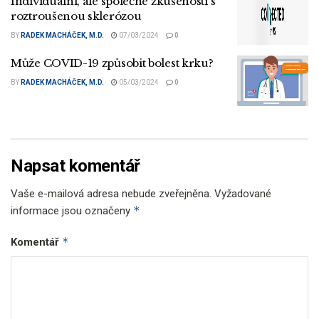
Individuální, ale společné zkušenosti s
roztroušenou sklerózou
BY
RADEK MACHÁČEK, M.D.
07/03/2024
0
Může COVID-19 způsobit bolest krku?
BY
RADEK MACHÁČEK, M.D.
05/03/2024
0
Napsat komentář
Vaše e-mailová adresa nebude zveřejněna.
Vyžadované
*
informace jsou označeny
*
Komentář