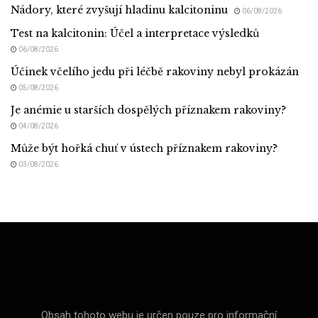
Nádory, které zvyšují hladinu kalcitoninu
06/08/2026
Test na kalcitonin: Účel a interpretace výsledků
06/08/2026
Účinek včelího jedu při léčbě rakoviny nebyl prokázán
05/08/2026
Je anémie u starších dospělých příznakem rakoviny?
04/08/2026
Může být hořká chuť v ústech příznakem rakoviny?
03/08/2026
Med CZ (Medicine of Czechia)
Obsah tohoto webu je určen pouze pro informační