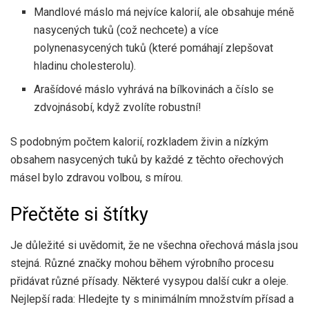
Mandlové máslo má nejvíce kalorií, ale obsahuje méně
nasycených tuků (což nechcete) a více
polynenasycených tuků (které pomáhají zlepšovat
hladinu cholesterolu).
Arašídové máslo vyhrává na bílkovinách a číslo se
zdvojnásobí, když zvolíte robustní!
S podobným počtem kalorií, rozkladem živin a nízkým
obsahem nasycených tuků by každé z těchto ořechových
másel bylo zdravou volbou, s mírou.
Přečtěte si štítky
Je důležité si uvědomit, že ne všechna ořechová másla jsou
stejná. Různé značky mohou během výrobního procesu
přidávat různé přísady. Některé vysypou další cukr a oleje.
Nejlepší rada: Hledejte ty s minimálním množstvím přísad a