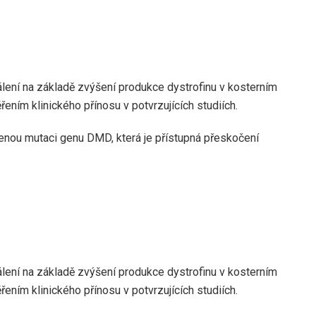
álení na základě zvýšení produkce dystrofinu v kosterním
ením klinického přínosu v potvrzujících studiích.
zenou mutaci genu DMD, která je přístupná přeskočení
álení na základě zvýšení produkce dystrofinu v kosterním
ením klinického přínosu v potvrzujících studiích.