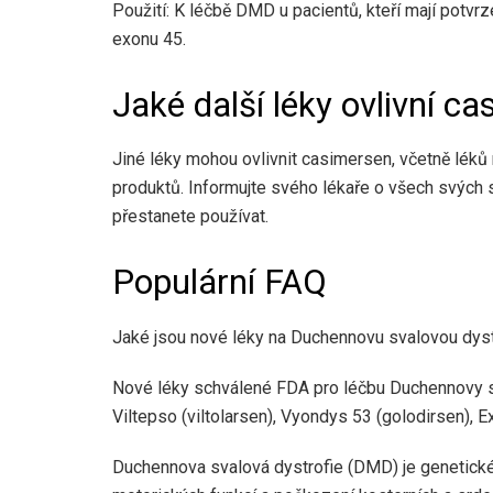
Použití: K léčbě DMD u pacientů, kteří mají potvr
exonu 45.
Jaké další léky ovlivní c
Jiné léky mohou ovlivnit casimersen, včetně léků 
produktů. Informujte svého lékaře o všech svých 
přestanete používat.
Populární FAQ
Jaké jsou nové léky na Duchennovu svalovou dyst
Nové léky schválené FDA pro léčbu Duchennovy s
Viltepso (viltolarsen), Vyondys 53 (golodirsen), E
Duchennova svalová dystrofie (DMD) je genetické