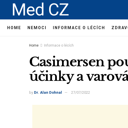
Med CZ
HOME
NEMOCI
INFORMACE O LÉCÍCH
ZDRAV
Home
Informace o lécích
Casimersen použ
účinky a varov
by
Dr. Alan Dohnal
27/07/2022