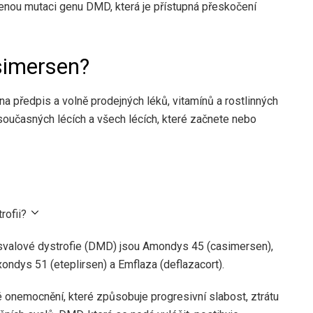
zenou mutaci genu DMD, která je přístupná přeskočení
asimersen?
na předpis a volně prodejných léků, vitamínů a rostlinných
současných lécích a všech lécích, které začnete nebo
rofii?
valové dystrofie (DMD) jsou Amondys 45 (casimersen),
xondys 51 (eteplirsen) a Emflaza (deflazacort).
 onemocnění, které způsobuje progresivní slabost, ztrátu