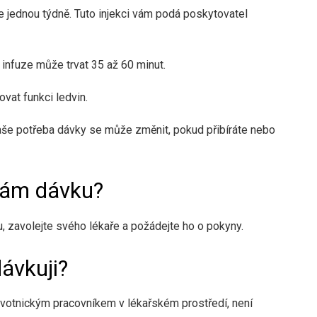
e jednou týdně. Tuto injekci vám podá poskytovatel
nfuze může trvat 35 až 60 minut.
vat funkci ledvin.
še potřeba dávky se může změnit, pokud přibíráte nebo
hám dávku?
 zavolejte svého lékaře a požádejte ho o pokyny.
ávkuji?
votnickým pracovníkem v lékařském prostředí, není