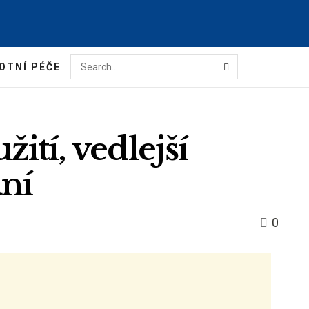
OTNÍ PÉČE
ití, vedlejší
ání
0