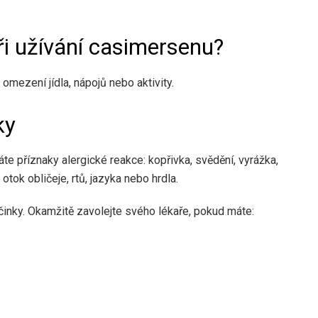
 užívání casimersenu?
omezení jídla, nápojů nebo aktivity.
ky
e příznaky alergické reakce: kopřivka, svědění, vyrážka,
tok obličeje, rtů, jazyka nebo hrdla.
nky. Okamžitě zavolejte svého lékaře, pokud máte: