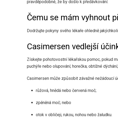
pravděpodobné, že by došlo k předávkování.
Čemu se mám vyhnout při
Dodržujte pokyny svého lékaře ohledně jakýchkoli 
Casimersen vedlejší účin
Získejte pohotovostní lékařskou pomoc, pokud mát
puchýře nebo olupování; horečka; obtížné dýchání; o
Casimersen může způsobit závažné nežádoucí úči
růžová, hnědá nebo červená moč;
zpěněná moč; nebo
otok v obličeji, rukou, nohou nebo žaludku.