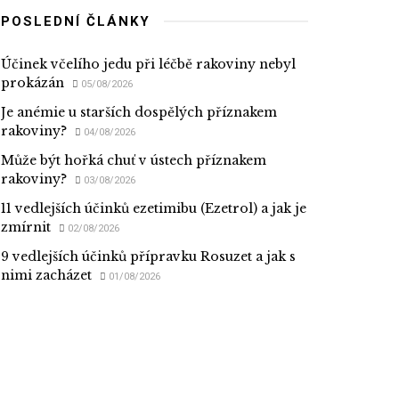
POSLEDNÍ ČLÁNKY
Účinek včelího jedu při léčbě rakoviny nebyl
prokázán
05/08/2026
Je anémie u starších dospělých příznakem
rakoviny?
04/08/2026
Může být hořká chuť v ústech příznakem
rakoviny?
03/08/2026
11 vedlejších účinků ezetimibu (Ezetrol) a jak je
zmírnit
02/08/2026
9 vedlejších účinků přípravku Rosuzet a jak s
nimi zacházet
01/08/2026