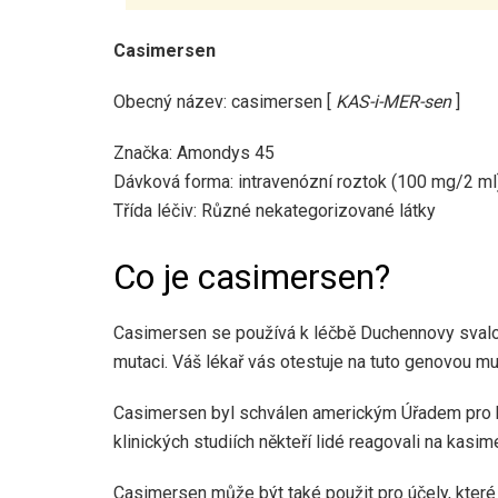
Casimersen
Obecný název: casimersen [
KAS-i-MER-sen
]
Značka: Amondys 45
Dávková forma: intravenózní roztok (100 mg/2 ml
Třída léčiv: Různé nekategorizované látky
Co je casimersen?
Casimersen se používá k léčbě Duchennovy svalové
mutaci. Váš lékař vás otestuje na tuto genovou mu
Casimersen byl schválen americkým Úřadem pro kon
klinických studiích někteří lidé reagovali na kasim
Casimersen může být také použit pro účely, které