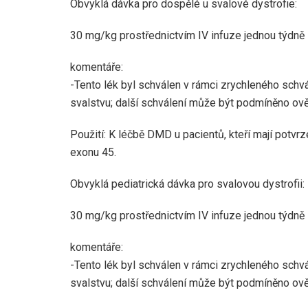
Obvyklá dávka pro dospělé u svalové dystrofie:
30 mg/kg prostřednictvím IV infuze jednou týdně
komentáře:
-Tento lék byl schválen v rámci zrychleného schv
svalstvu; další schválení může být podmíněno ověř
Použití: K léčbě DMD u pacientů, kteří mají potvr
exonu 45.
Obvyklá pediatrická dávka pro svalovou dystrofii:
30 mg/kg prostřednictvím IV infuze jednou týdně
komentáře:
-Tento lék byl schválen v rámci zrychleného schv
svalstvu; další schválení může být podmíněno ověř