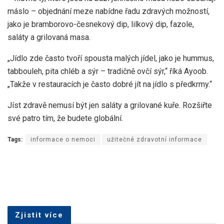
máslo – objednání meze nabídne řadu zdravých možností,
jako je bramborovo-česnekový dip, lilkový dip, fazole,
saláty a grilovaná masa.
„Jídlo zde často tvoří spousta malých jídel, jako je hummus,
tabbouleh, pita chléb a sýr – tradičně ovčí sýr,“ říká Ayoob.
„Takže v restauracích je často dobré jít na jídlo s předkrmy.“
Jíst zdravě nemusí být jen saláty a grilované kuře. Rozšiřte
své patro tím, že budete globální.
Tags:
informace o nemoci
užitečné zdravotní informace
Zjistit více