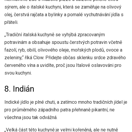
sýrem, ale o italské kuchyni, která se zaměřuje na olivový
olej, čerstvá rajčata a bylinky a pomalé vychutnávání jídla s
přáteli.
„Tradiční italská kuchyně se vyhýbá zpracovaným
potravinám a obsahuje spoustu čerstvých potravin včetně
fazolí, ryb, obilí, olivového oleje, mořských plodů, ovoce a
zeleniny,“ říká Clow. Přidejte občas sklenku srdce zdravého
červeného vína a uvidíte, proč jsou Italové oslavováni pro
svou kuchyni.
8. Indián
Indické jídlo je plné chuti, a zatímco mnoho tradičních jídel je
pro průměrného západního patra přehnaně pikantní, ne
všechna jsou tak odvážná.
„Velká část této kuchyně je velmi kořeněná, ale ne nutně