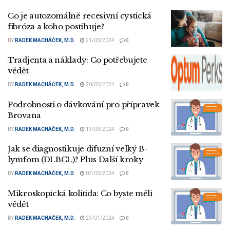
Co je autozomálně recesivní cystická
fibróza a koho postihuje?
BY
RADEK MACHÁČEK, M.D.
21/03/2024
0
Tradjenta a náklady: Co potřebujete
vědět
BY
RADEK MACHÁČEK, M.D.
20/03/2024
0
Podrobnosti o dávkování pro přípravek
Brovana
BY
RADEK MACHÁČEK, M.D.
13/03/2024
0
Jak se diagnostikuje difuzní velký B-
lymfom (DLBCL)? Plus Další kroky
BY
RADEK MACHÁČEK, M.D.
07/03/2024
0
Mikroskopická kolitida: Co byste měli
vědět
BY
RADEK MACHÁČEK, M.D.
29/01/2024
0