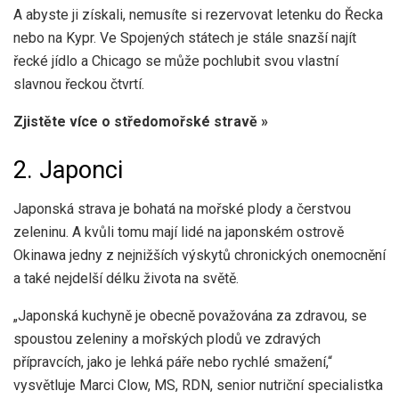
A abyste ji získali, nemusíte si rezervovat letenku do Řecka
nebo na Kypr. Ve Spojených státech je stále snazší najít
řecké jídlo a Chicago se může pochlubit svou vlastní
slavnou řeckou čtvrtí.
Zjistěte více o středomořské stravě »
2. Japonci
Japonská strava je bohatá na mořské plody a čerstvou
zeleninu. A kvůli tomu mají lidé na japonském ostrově
Okinawa jedny z nejnižších výskytů chronických onemocnění
a také nejdelší délku života na světě.
„Japonská kuchyně je obecně považována za zdravou, se
spoustou zeleniny a mořských plodů ve zdravých
přípravcích, jako je lehká páře nebo rychlé smažení,“
vysvětluje Marci Clow, MS, RDN, senior nutriční specialistka