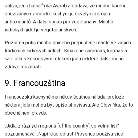
pálivá, jen chutná,“ říká Ayoob a dodává, že mnoho koření
používaných v indické kuchyni je skvělým zdrojem
antioxidantů. A další bonus pro vegetariány: Mnoho
indických jídel je vegetariánských.
Pozor na příliš mnoho
ghí
nebo přepuštěné máslo ve vašich
tradičních indických jídlech. Smažené samosas, kormas a
kari jídla s kokosovým mlékem jsou některé další, méně
zdravé možnosti.
9. Francouzština
Francouzská kuchyně má někdy špatnou náladu, protože
některá jídla mohou být spíše shovívavá. Ale Clow říká, že to
obecně není pravda.
„Jídla z různých regionů [of the country] se velmi liší,“
poznamenává. „Například oblast Provence používá více