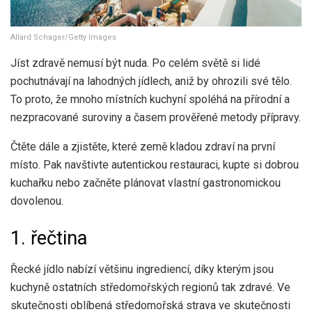
Allard Schager/Getty Images
Jíst zdravě nemusí být nuda. Po celém světě si lidé
pochutnávají na lahodných jídlech, aniž by ohrozili své tělo.
To proto, že mnoho místních kuchyní spoléhá na přírodní a
nezpracované suroviny a časem prověřené metody přípravy.
Čtěte dále a zjistěte, které země kladou zdraví na první
místo. Pak navštivte autentickou restauraci, kupte si dobrou
kuchařku nebo začněte plánovat vlastní gastronomickou
dovolenou.
1. řečtina
Řecké jídlo nabízí většinu ingrediencí, díky kterým jsou
kuchyně ostatních středomořských regionů tak zdravé. Ve
skutečnosti oblíbená středomořská strava ve skutečnosti