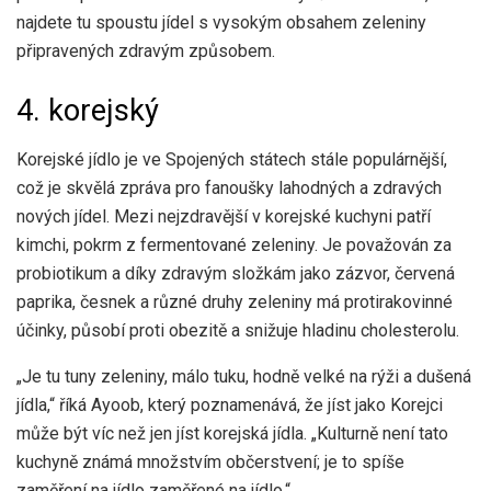
najdete tu spoustu jídel s vysokým obsahem zeleniny
připravených zdravým způsobem.
4. korejský
Korejské jídlo je ve Spojených státech stále populárnější,
což je skvělá zpráva pro fanoušky lahodných a zdravých
nových jídel. Mezi nejzdravější v korejské kuchyni patří
kimchi, pokrm z fermentované zeleniny. Je považován za
probiotikum a
díky zdravým složkám
jako zázvor, červená
paprika, česnek a různé druhy zeleniny má protirakovinné
účinky, působí proti obezitě a snižuje hladinu cholesterolu.
„Je tu tuny zeleniny, málo tuku, hodně velké na rýži a dušená
jídla,“ říká Ayoob, který poznamenává, že jíst jako Korejci
může být víc než jen jíst korejská jídla. „Kulturně není tato
kuchyně známá množstvím občerstvení; je to spíše
zaměření na jídlo zaměřené na jídlo.“