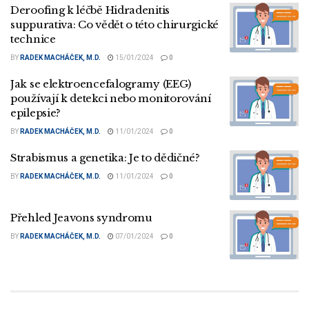
Deroofing k léčbě Hidradenitis
suppurativa: Co vědět o této chirurgické
technice
BY
RADEK MACHÁČEK, M.D.
15/01/2024
0
Jak se elektroencefalogramy (EEG)
používají k detekci nebo monitorování
epilepsie?
BY
RADEK MACHÁČEK, M.D.
11/01/2024
0
Strabismus a genetika: Je to dědičné?
BY
RADEK MACHÁČEK, M.D.
11/01/2024
0
Přehled Jeavons syndromu
BY
RADEK MACHÁČEK, M.D.
07/01/2024
0