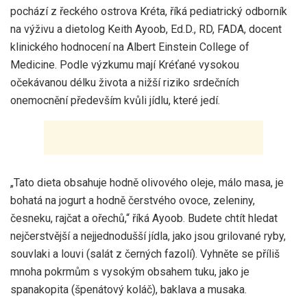
pochází z řeckého ostrova Kréta, říká pediatrický odborník
na výživu a dietolog Keith Ayoob, Ed.D., RD, FADA, docent
klinického hodnocení na Albert Einstein College of
Medicine. Podle výzkumu mají Kréťané vysokou
očekávanou délku života a nižší riziko srdečních
onemocnění především kvůli jídlu, které jedí.
„Tato dieta obsahuje hodně olivového oleje, málo masa, je
bohatá na jogurt a hodně čerstvého ovoce, zeleniny,
česneku, rajčat a ořechů,“ říká Ayoob. Budete chtít hledat
nejčerstvější a nejjednodušší jídla, jako jsou grilované ryby,
souvlaki a louvi (salát z černých fazolí). Vyhněte se příliš
mnoha pokrmům s vysokým obsahem tuku, jako je
spanakopita (špenátový koláč), baklava a musaka.