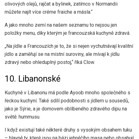
olivových olejů, rajčat a bylinek, zatímco v Normandii
můžete najít více créme fraiche a másla.“
A jako mnoho zemí na našem seznamu to nejsou jen
položky menu, díky kterým je francouzská kuchyně zdravá.
„Na jídle a Francouzích je to, že si nejen vychutnávají kvalitní
jídlo a zaměřují se na místní suroviny, ale mívají k jídlu
zdravý nebo ohleduplný postoj,“ říká Clow.
10. Libanonské
Kuchyně v Libanonu má podle Ayoob mnoho společného s
řeckou kuchyní. Také sdílí podobnosti s jídlem u sousedů,
jako je Sýrie, a je domovem oblíbeného zdravého dipu na
světě: hummusu.
I když existují také některé druhy s vysokým obsahem tuku
– hlavně ty, které jsou na bázi jehněčího masa nebo obsahují