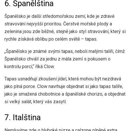
6. Španělština
Španělsko je další středomořskou zemí, kde je zdravé
stravování nejvyšší prioritou. Čerstvé mořské plody a
zelenina jsou zde běžné, stejně jako styl stravování, který si
rychle získává oblibu po celém světě – tapas.
„Španělsko je známé svými tapas, neboli malými talíři, čímž
Španělsko chválí za jednu z mála zemí s pokusem o
kontrolu porcí,“ říká Clow.
Tapas usnadňují zkoušení jídel, která mohou být nezdravá
jako plná porce. Clow navrhuje objednat si jako tapas talíře,
jako je smažená chobotnice a španělské chorizo, a objednat
si velký salát, který vás zasytí.
7. Italština
Nemluvíme zde o hluboké pizze a calzone plněné extra