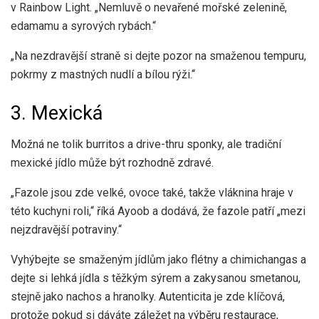
v Rainbow Light. „Nemluvě o nevařené mořské zelenině,
edamamu a syrových rybách.“
„Na nezdravější straně si dejte pozor na smaženou tempuru,
pokrmy z mastných nudlí a bílou rýži.“
3. Mexická
Možná ne tolik burritos a drive-thru sponky, ale tradiční
mexické jídlo může být rozhodně zdravé.
„Fazole jsou zde velké, ovoce také, takže vláknina hraje v
této kuchyni roli,“ říká Ayoob a dodává, že fazole patří „mezi
nejzdravější potraviny.“
Vyhýbejte se smaženým jídlům jako
flétny
a chimichangas a
dejte si lehká jídla s těžkým sýrem a zakysanou smetanou,
stejně jako nachos a hranolky. Autenticita je zde klíčová,
protože pokud si dáváte záležet na výběru restaurace,