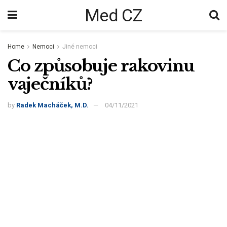
Med CZ
Home
Nemoci
Jiné nemoci
Co způsobuje rakovinu
vaječníků?
by
Radek Macháček, M.D.
04/11/2021