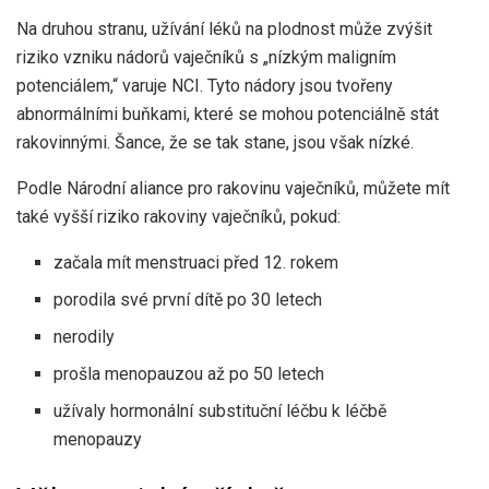
Na druhou stranu, užívání léků na plodnost může zvýšit
riziko vzniku nádorů vaječníků s „nízkým maligním
potenciálem,“ varuje
NCI
. Tyto nádory jsou tvořeny
abnormálními buňkami, které se mohou potenciálně stát
rakovinnými. Šance, že se tak stane, jsou však nízké.
Podle
Národní aliance pro rakovinu vaječníků
, můžete mít
také vyšší riziko rakoviny vaječníků, pokud:
začala mít menstruaci před 12. rokem
porodila své první dítě po 30 letech
nerodily
prošla menopauzou až po 50 letech
užívaly hormonální substituční léčbu k léčbě
menopauzy