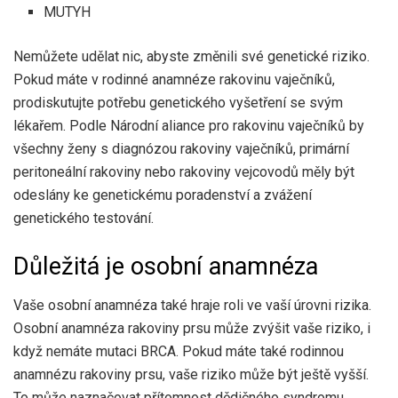
MUTYH
Nemůžete udělat nic, abyste změnili své genetické riziko.
Pokud máte v rodinné anamnéze rakovinu vaječníků,
prodiskutujte potřebu genetického vyšetření se svým
lékařem. Podle Národní aliance pro rakovinu vaječníků by
všechny ženy s diagnózou rakoviny vaječníků, primární
peritoneální rakoviny nebo rakoviny vejcovodů měly být
odeslány ke genetickému poradenství a zvážení
genetického testování.
Důležitá je osobní anamnéza
Vaše osobní anamnéza také hraje roli ve vaší úrovni rizika.
Osobní anamnéza rakoviny prsu může zvýšit vaše riziko, i
když nemáte mutaci BRCA. Pokud máte také rodinnou
anamnézu rakoviny prsu, vaše riziko může být ještě vyšší.
To může naznačovat přítomnost dědičného syndromu