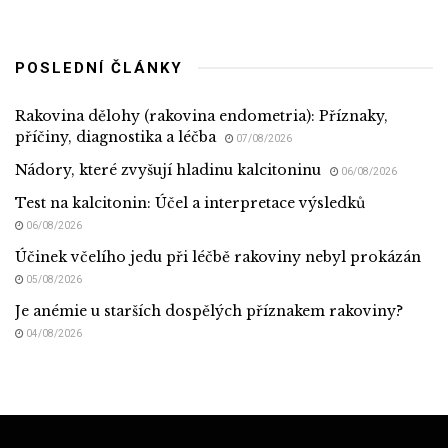
POSLEDNÍ ČLÁNKY
Rakovina dělohy (rakovina endometria): Příznaky,
příčiny, diagnostika a léčba
07/08/2026
Nádory, které zvyšují hladinu kalcitoninu
06/08/2026
Test na kalcitonin: Účel a interpretace výsledků
06/08/2026
Účinek včelího jedu při léčbě rakoviny nebyl prokázán
05/08/2026
Je anémie u starších dospělých příznakem rakoviny?
04/08/2026