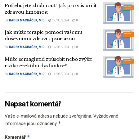
Potřebujete zhubnout? Jak pro vás určit
zdravou hmotnost
BY
RADEK MACHÁČEK, M.D.
17/03/2024
0
Jak může terapie pomoci vašemu
duševnímu zdraví s psoriázou
BY
RADEK MACHÁČEK, M.D.
16/03/2024
0
Může semaglutid způsobit nebo zvýšit
riziko erektilní dysfunkce?
BY
RADEK MACHÁČEK, M.D.
14/03/2024
0
Napsat komentář
Vaše e-mailová adresa nebude zveřejněna.
Vyžadované
*
informace jsou označeny
*
Komentář