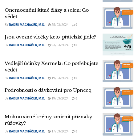
Onemocnění štítné žlázy a selen: Co
vědět
BY
RADEK MACHÁČEK, M.D.
25/03/2024
0
Jsou ovesné vločky keto-přátelské jídlo?
BY
RADEK MACHÁČEK, M.D.
23/03/2024
0
Vedlejší účinky Xermela: Co potřebujete
vědět
BY
RADEK MACHÁČEK, M.D.
19/03/2024
0
Podrobnosti o dávkování pro Upneeq
BY
RADEK MACHÁČEK, M.D.
19/03/2024
0
Mohou sirné krémy zmírnit příznaky
růžovky?
BY
RADEK MACHÁČEK, M.D.
17/03/2024
0