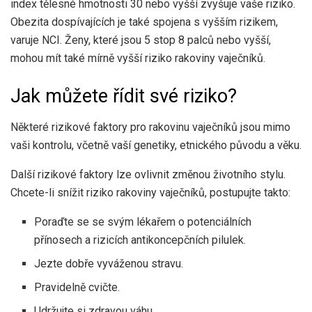
index tělesné hmotnosti 30 nebo vyšší zvyšuje vaše riziko.
Obezita dospívajících je také spojena s vyšším rizikem,
varuje
NCI
. Ženy, které jsou 5 stop 8 palců nebo vyšší,
mohou mít také mírně vyšší riziko rakoviny vaječníků.
Jak můžete řídit své riziko?
Některé rizikové faktory pro rakovinu vaječníků jsou mimo
vaši kontrolu, včetně vaší genetiky, etnického původu a věku.
Další rizikové faktory lze ovlivnit změnou životního stylu.
Chcete-li snížit riziko rakoviny vaječníků, postupujte takto:
Poraďte se se svým lékařem o potenciálních
přínosech a rizicích antikoncepčních pilulek.
Jezte dobře vyváženou stravu.
Pravidelně cvičte.
Udržujte si zdravou váhu.