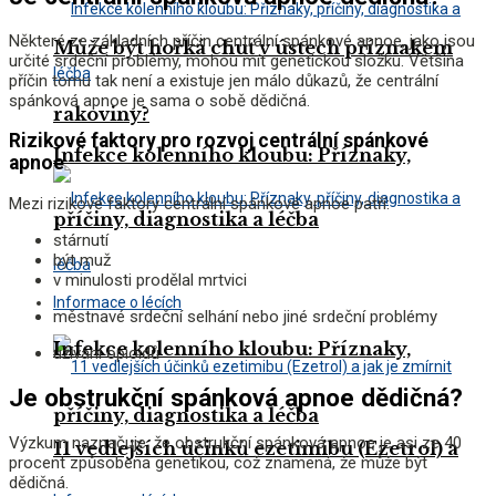
Některé ze základních příčin centrální spánkové apnoe, jako jsou
Může být hořká chuť v ústech příznakem
určité srdeční problémy, mohou mít genetickou složku. Většina
příčin tomu tak není a existuje jen málo důkazů, že centrální
spánková apnoe je sama o sobě dědičná.
rakoviny?
Rizikové faktory pro rozvoj centrální spánkové
Infekce kolenního kloubu: Příznaky,
apnoe
Mezi rizikové faktory centrální spánkové apnoe patří:
příčiny, diagnostika a léčba
stárnutí
být muž
v minulosti prodělal mrtvici
Informace o lécích
městnavé srdeční selhání nebo jiné srdeční problémy
Infekce kolenního kloubu: Příznaky,
užívání opioidů
Je obstrukční spánková apnoe dědičná?
příčiny, diagnostika a léčba
Výzkum naznačuje, že obstrukční spánková apnoe je asi ze 40
11 vedlejších účinků ezetimibu (Ezetrol) a
procent způsobena genetikou, což znamená, že může být
dědičná.