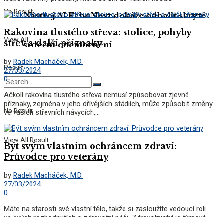
No Result
Nástroj AI EchoNext dokáže odhalit skryté
Rakovina tlustého střeva: stolice, pohyby
View All
střev a další příznaky
srdeční onemocnění
by
Radek Macháček, M.D.
Result
27/03/2024
0
Ačkoli rakovina tlustého střeva nemusí způsobovat zjevné
příznaky, zejména v jeho dřívějších stádiích, může způsobit změny
No Result
ve vašich střevních návycích,...
View All Result
Být svým vlastním ochráncem zdraví:
Průvodce pro veterány
by
Radek Macháček, M.D.
27/03/2024
0
Máte na starosti své vlastní tělo, takže si zasloužíte vedoucí roli