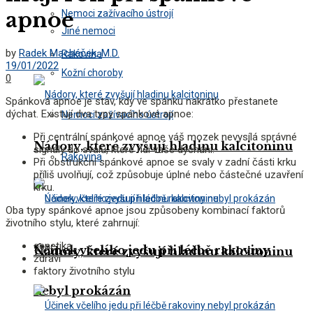
apnoe
Nemoci zažívacího ústrojí
Jiné nemoci
by
Radek Macháček, M.D.
Rakovina
19/01/2022
Kožní choroby
0
Spánková apnoe je stav, kdy ve spánku nakrátko přestanete
dýchat. Existují dva typy spánkové apnoe:
Nemoci zažívacího ústrojí
Při centrální spánkové apnoe váš mozek nevysílá správné
Nádory, které zvyšují hladinu kalcitoninu
signály do svalů, které řídí vaše dýchání.
Rakovina
Při obstrukční spánkové apnoe se svaly v zadní části krku
příliš uvolňují, což způsobuje úplné nebo částečné uzavření
krku.
Oba typy spánkové apnoe jsou způsobeny kombinací faktorů
životního stylu, které zahrnují:
genetika
Účinek včelího jedu při léčbě rakoviny
Nádory, které zvyšují hladinu kalcitoninu
zdraví
faktory životního stylu
nebyl prokázán