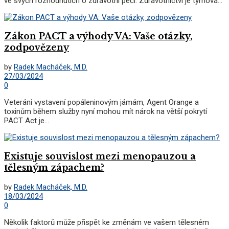
ve svých rozhodnutích o zdravotní péči. Zdravotnictví je týmová...
Zákon PACT a výhody VA: Vaše otázky,
zodpovězeny
by
Radek Macháček, M.D.
27/03/2024
0
Veteráni vystavení popáleninovým jámám, Agent Orange a
toxinům během služby nyní mohou mít nárok na větší pokrytí
PACT Act je...
Existuje souvislost mezi menopauzou a
tělesným zápachem?
by
Radek Macháček, M.D.
18/03/2024
0
Několik faktorů může přispět ke změnám ve vašem tělesném