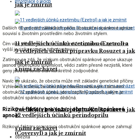
Informace o lécích
jak je zmírnit
Dalších 60 procent základních příčin obstrukční spánkové apnoe
souvisí s životním prostředím nebo životním stylem.
11 vedlejších účinků ezetimibu (Ezetrol) a
Čím více příbuzných máte s obstrukční spánkovou apnoe, tím
vyšší je riziko rozvoje tohoto stavu.
9 vedlejších účinků přípravku Rosuzet a jak
Zatímco se zdá, že výzkum obstrukční spánkové apnoe ukazuje
jak je zmírnit
jasnou genetickou souvislost, vědci zatím přesně nezjistili, které
s nimi zacházet
geny jsou za tento stav konkrétně zodpovědné.
Navíc se ukázalo, že obezita může mít základní genetické příčiny.
Vzhledem k tomu, že obezita je hlavním rizikovým faktorem
obstrukční spánkové apnoe, jde o nepřímý způsob, jakým je
obstrukční spánková apnoe dědičná.
Rizikové faktory pro rozvoj obstrukční spánkové
9 vedlejších účinků přípravku Rosuzet a jak
12 vedlejších účinků perindoprilu
apnoe
Rizikové faktory pro rozvoj obstrukční spánkové apnoe zahrnují:
s nimi zacházet
(Coversyl) a jak je zmírnit
obezita