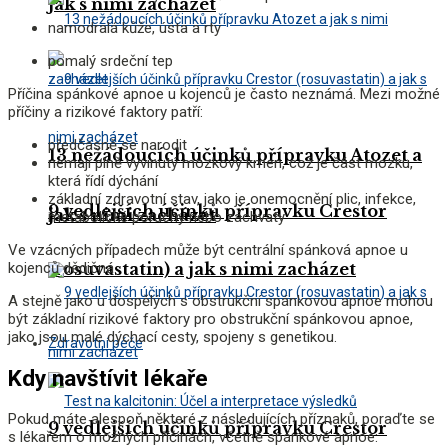
jak s nimi zacházet
namodralá kůže, ústa a rty
pomalý srdeční tep
Příčina spánkové apnoe u kojenců je často neznámá. Mezi možné
příčiny a rizikové faktory patří:
předčasně se narodit
13 nežádoucích účinků přípravku Atozet a
nemají plně vyvinutý mozkový kmen, což je část mozku,
která řídí dýchání
základní zdravotní stav, jako je onemocnění plic, infekce,
9 vedlejších účinků přípravku Crestor
jak s nimi zacházet
metabolické poruchy nebo záchvaty
Ve vzácných případech může být centrální spánková apnoe u
(rosuvastatin) a jak s nimi zacházet
kojenců dědičná.
A stejně jako u dospělých s obstrukční spánkovou apnoe mohou
být základní rizikové faktory pro obstrukční spánkovou apnoe,
jako jsou malé dýchací cesty, spojeny s genetikou.
Zdravotní péče
Kdy navštívit lékaře
Pokud máte alespoň některé z následujících příznaků, poraďte se
9 vedlejších účinků přípravku Crestor
s lékařem o možných příčinách, včetně spánkové apnoe: