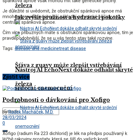
spánková apnoe však mohou mít také genetické příčiny.
železa
Je důležité si uvědomit, že obstrukční spánková apnoe má
mnohem pravděpodobnější základní genetické příčiny než
Jak zvýšit pružnost a hydrataci pokožky
centrální spánková apnoe.
Čím více příbuzných máte s obstrukční spánkovou apnoe, tím je
pravděpodobnější, že se u vás tento stav také rozvine.
Tags:
disease and medicine
treat disease
Šťáva z guavy může zlepšit vstřebávání
Nástroj AI EchoNext dokáže odhalit skryté
Zjistit více
železa
srdeční onemocnění
Podrobnosti o dávkování pro Xofigo
by
Radek Macháček, M.D.
28/03/2024
0
Xofigo (radium Ra 223 dichlorid) je lék na předpis používaný k
léčbě rakoviny prostaty, která se šíří do vašich kostí....