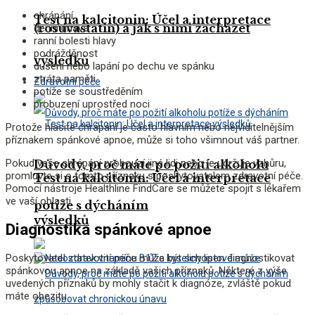
chrápání
Test na kalcitonin: Účel a interpretace
(rosuvastatin) a jak s nimi zacházet
denní únava
ranní bolesti hlavy
podrážděnost
výsledků
dušení nebo lapání po dechu ve spánku
ztráta paměti
Zdravotní péče
potíže se soustředěním
probuzení uprostřed noci
Protože hlasité chrápání je často hlavním nebo nejviditelnějším
příznakem spánkové apnoe, může si toho všimnout váš partner.
Pokud vaše chrápání probouzí jiné lidi nebo je udržuje vzhůru,
Důvody, proč máte po požití alkoholu
promluvte si o tomto příznaku s poskytovatelem zdravotní péče.
Test na kalcitonin: Účel a interpretace
Pomocí nástroje Healthline FindCare se můžete spojit s lékařem
ve vaší oblasti.
potíže s dýcháním
výsledků
Diagnostika spánkové apnoe
Poskytovatel zdravotní péče může být schopen diagnostikovat
spánkovou apnoe na základě vašich příznaků. Některé z výše
uvedených příznaků by mohly stačit k diagnóze, zvláště pokud
máte obezitu.