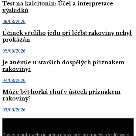
Test na kalcitonin: Účel a interpretace
výsledků
06/08/2026
Účinek včelího jedu při léčbě rakoviny nebyl
prokázán
05/08/2026
Je anémie u starších dospělých příznakem
rakoviny?
04/08/2026
Může být hořká chuť v ústech příznakem
rakoviny?
03/08/2026
Med CZ (Medicine of Czechia)
Obsah tohoto webu je určen pouze pro informační a vzdělávací