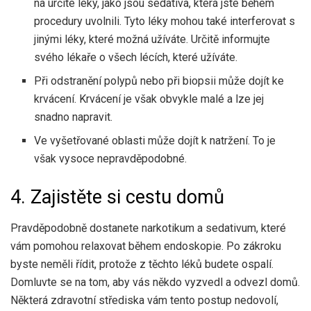
na určité léky, jako jsou sedativa, která jste během
procedury uvolnili. Tyto léky mohou také interferovat s
jinými léky, které možná užíváte. Určitě informujte
svého lékaře o všech lécích, které užíváte.
Při odstranění polypů nebo při biopsii může dojít ke
krvácení. Krvácení je však obvykle malé a lze jej
snadno napravit.
Ve vyšetřované oblasti může dojít k natržení. To je
však vysoce nepravděpodobné.
4. Zajistěte si cestu domů
Pravděpodobně dostanete narkotikum a sedativum, které
vám pomohou relaxovat během endoskopie. Po zákroku
byste neměli řídit, protože z těchto léků budete ospalí.
Domluvte se na tom, aby vás někdo vyzvedl a odvezl domů.
Některá zdravotní střediska vám tento postup nedovolí,