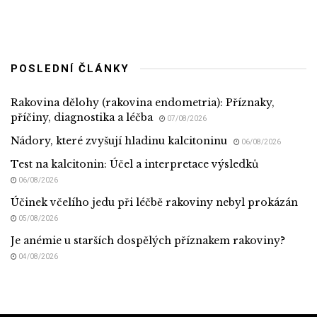
POSLEDNÍ ČLÁNKY
Rakovina dělohy (rakovina endometria): Příznaky,
příčiny, diagnostika a léčba
07/08/2026
Nádory, které zvyšují hladinu kalcitoninu
06/08/2026
Test na kalcitonin: Účel a interpretace výsledků
06/08/2026
Účinek včelího jedu při léčbě rakoviny nebyl prokázán
05/08/2026
Je anémie u starších dospělých příznakem rakoviny?
04/08/2026