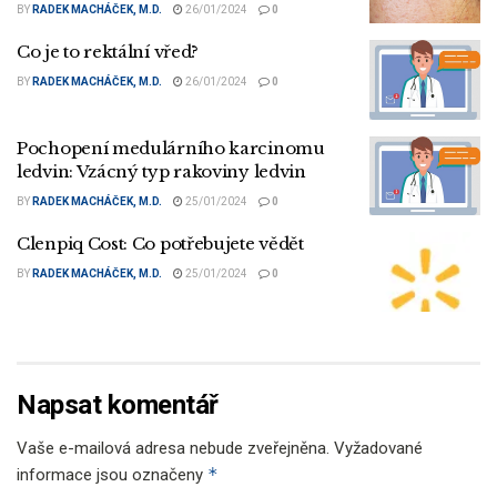
BY
RADEK MACHÁČEK, M.D.
26/01/2024
0
Co je to rektální vřed?
BY
RADEK MACHÁČEK, M.D.
26/01/2024
0
Pochopení medulárního karcinomu
ledvin: Vzácný typ rakoviny ledvin
BY
RADEK MACHÁČEK, M.D.
25/01/2024
0
Clenpiq Cost: Co potřebujete vědět
BY
RADEK MACHÁČEK, M.D.
25/01/2024
0
Napsat komentář
Vaše e-mailová adresa nebude zveřejněna.
Vyžadované
*
informace jsou označeny