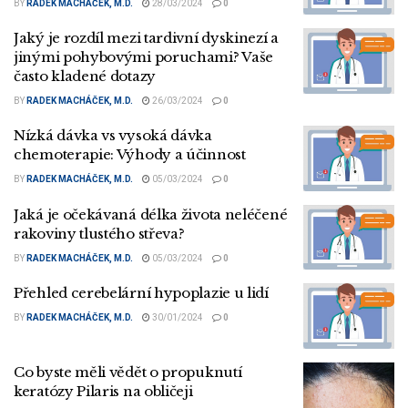
BY
RADEK MACHÁČEK, M.D.
28/03/2024
0
Jaký je rozdíl mezi tardivní dyskinezí a
jinými pohybovými poruchami? Vaše
často kladené dotazy
BY
RADEK MACHÁČEK, M.D.
26/03/2024
0
Nízká dávka vs vysoká dávka
chemoterapie: Výhody a účinnost
BY
RADEK MACHÁČEK, M.D.
05/03/2024
0
Jaká je očekávaná délka života neléčené
rakoviny tlustého střeva?
BY
RADEK MACHÁČEK, M.D.
05/03/2024
0
Přehled cerebelární hypoplazie u lidí
BY
RADEK MACHÁČEK, M.D.
30/01/2024
0
Co byste měli vědět o propuknutí
keratózy Pilaris na obličeji