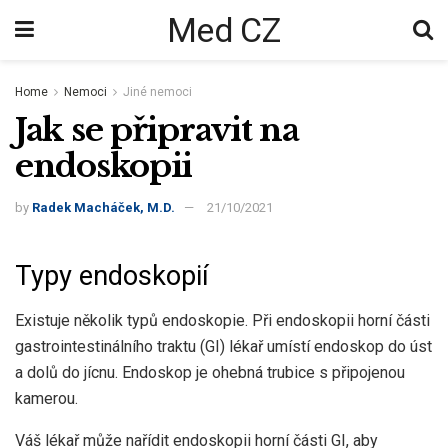
Med CZ
Home
Nemoci
Jiné nemoci
Jak se připravit na
endoskopii
by
Radek Macháček, M.D.
21/10/2021
Typy endoskopií
Existuje několik typů endoskopie. Při endoskopii horní části
gastrointestinálního traktu (GI) lékař umístí endoskop do úst
a dolů do jícnu. Endoskop je ohebná trubice s připojenou
kamerou.
Váš lékař může nařídit endoskopii horní části GI, aby