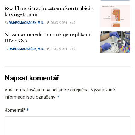
Rozdíl mezi tracheostomickou trubicí a
laryngektomií
BY
RADEK MACHÁČEK, M.D.
06/03/2024
0
Nová nanomedicína snižuje replikaci
HIV o 73 %
BY
RADEK MACHÁČEK, M.D.
01/03/2024
0
Napsat komentář
Vaše e-mailová adresa nebude zveřejněna.
Vyžadované
*
informace jsou označeny
*
Komentář