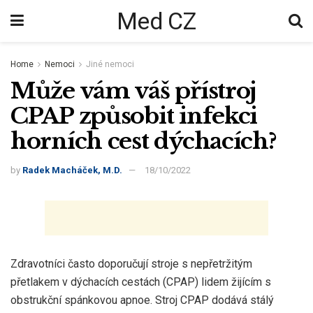
Med CZ
Home
Nemoci
Jiné nemoci
Může vám váš přístroj
CPAP způsobit infekci
horních cest dýchacích?
by
Radek Macháček, M.D.
18/10/2022
Zdravotníci často doporučují stroje s nepřetržitým
přetlakem v dýchacích cestách (CPAP) lidem žijícím s
obstrukční spánkovou apnoe. Stroj CPAP dodává stálý