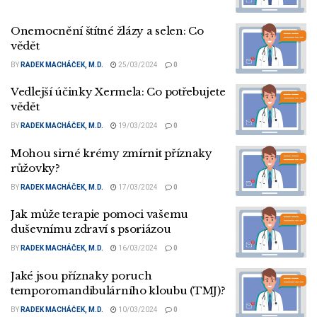
Onemocnění štítné žlázy a selen: Co
vědět
BY
RADEK MACHÁČEK, M.D.
25/03/2024
0
Vedlejší účinky Xermela: Co potřebujete
vědět
BY
RADEK MACHÁČEK, M.D.
19/03/2024
0
Mohou sirné krémy zmírnit příznaky
růžovky?
BY
RADEK MACHÁČEK, M.D.
17/03/2024
0
Jak může terapie pomoci vašemu
duševnímu zdraví s psoriázou
BY
RADEK MACHÁČEK, M.D.
16/03/2024
0
Jaké jsou příznaky poruch
temporomandibulárního kloubu (TMJ)?
BY
RADEK MACHÁČEK, M.D.
10/03/2024
0