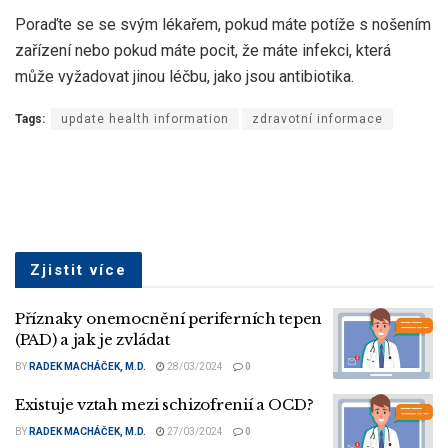
Poraďte se se svým lékařem, pokud máte potíže s nošením
zařízení nebo pokud máte pocit, že máte infekci, která
může vyžadovat jinou léčbu, jako jsou antibiotika.
Tags:
update health information
zdravotní informace
Zjistit více
Příznaky onemocnění periferních tepen
(PAD) a jak je zvládat
BY
RADEK MACHÁČEK, M.D.
28/03/2024
0
Existuje vztah mezi schizofrenií a OCD?
BY
RADEK MACHÁČEK, M.D.
27/03/2024
0