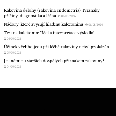
Rakovina dělohy (rakovina endometria): Příznaky,
příčiny, diagnostika a léčba
07/08/2026
Nádory, které zvyšují hladinu kalcitoninu
06/08/2026
Test na kalcitonin: Účel a interpretace výsledků
06/08/2026
Účinek včelího jedu při léčbě rakoviny nebyl prokázán
05/08/2026
Je anémie u starších dospělých příznakem rakoviny?
04/08/2026
Med CZ (Medicine of Czechia)