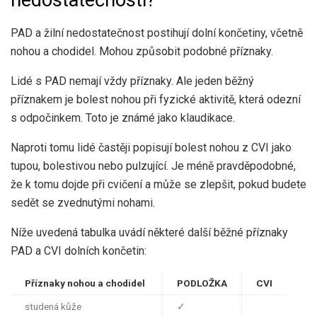
PAD a žilní nedostatečnost postihují dolní končetiny, včetně
nohou a chodidel. Mohou způsobit podobné příznaky.
Lidé s PAD nemají vždy příznaky. Ale jeden
běžný
příznakem je bolest nohou při fyzické aktivitě, která odezní
s odpočinkem. Toto je známé jako klaudikace.
Naproti tomu lidé častěji popisují bolest nohou z CVI jako
tupou, bolestivou nebo pulzující. Je méně pravděpodobné,
že k tomu dojde při cvičení a může se zlepšit, pokud budete
sedět se zvednutými nohami.
Níže uvedená tabulka uvádí některé další běžné příznaky
PAD a CVI dolních končetin:
Příznaky nohou a chodidel
PODLOŽKA
CVI
studená kůže
✓