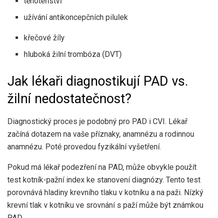
těhotenství
užívání antikoncepčních pilulek
křečové žíly
hluboká žilní trombóza (DVT)
Jak lékaři diagnostikují PAD vs.
žilní nedostatečnost?
Diagnostický proces je podobný pro PAD i CVI. Lékař
začíná dotazem na vaše příznaky, anamnézu a rodinnou
anamnézu. Poté provedou fyzikální vyšetření.
Pokud má lékař podezření na PAD, může obvykle použít
test kotník-pažní index ke stanovení diagnózy. Tento test
porovnává hladiny krevního tlaku v kotníku a na paži. Nízký
krevní tlak v kotníku ve srovnání s paží může být známkou
PAD.