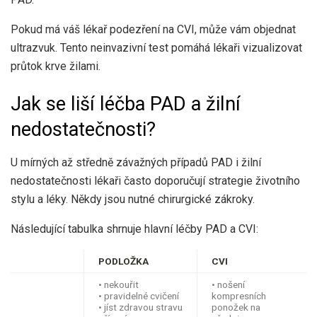
Pokud má váš lékař podezření na CVI, může vám objednat
ultrazvuk. Tento neinvazivní test pomáhá lékaři vizualizovat
průtok krve žilami.
Jak se liší léčba PAD a žilní
nedostatečnosti?
U mírných až středně závažných případů PAD i žilní
nedostatečnosti lékaři často doporučují strategie životního
stylu a léky. Někdy jsou nutné chirurgické zákroky.
Následující tabulka shrnuje hlavní léčby PAD a CVI:
PODLOŽKA
CVI
• nekouřit
• nošení
• pravidelné cvičení
kompresních
• jíst zdravou stravu
ponožek na