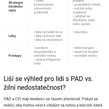
• řízení
předpis
Strategie
koexistujících
• pravidelné cvičení
životního
zdravotních
• udržet nohy
stylu
podmínek
zvednuté
• vyhýbat se
dlouhému stání
nebo sezení
• léky na ředění krve
• diuretika
Léky
• léky na krevní tlak
• léky na cholesterol
• periferní
• skleroterapie
angioplastika a
• laserová terapie
Postupy
umístění stentu
• umístění stentu
• operace bypassu
nohy
Liší se výhled pro lidi s PAD vs.
žilní nedostatečnost?
PAD a CVI mají tendenci se časem zhoršovat. Pokud se
neléčí, oba mohou vést k vředům na nohou a bércích, které