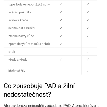
tupé, bolavé nebo těžké nohy
✓
✓
svědicí pokožka
✓
✓
svalové křeče
✓
✓
necitlivost a brnění
✓
✓
změna barvy kůže
✓
✓
zpomalený růst vlasů a nehtů
✓
otok
✓
vředy a vředy
✓
✓
křečové žíly
✓
Co způsobuje PAD a žilní
nedostatečnost?
Ateroskleróza
nejčastěji
způsobuje PAD. Ateroskleróza je