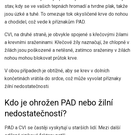
stav, kdy se ve vašich tepnách hromadí a tvrdne plak, takže
jsou úzké a tuhé. To omezuje tok okysličené krve do nohou
a chodidel, což vede k příznakům PAD.
CVI, na druhé straně, je
obvykle
spojené s křečovými žilami
a krevními sraženinami. Křečové žíly naznačují, že chlopně v
žilách jsou poškozené a netěsné, zatímco sraženiny v žilách
nohou mohou blokovat průtok krve.
V obou případech je obtížné, aby se krev v dolních
končetinách vrátila do srdce, což může vyvolat příznaky
žilní nedostatečnosti.
Kdo je ohrožen PAD nebo žilní
nedostatečností?
PAD a CVI se častěji vyskytují u starších lidí. Mezi další