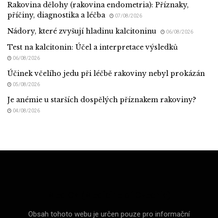
Rakovina dělohy (rakovina endometria): Příznaky,
příčiny, diagnostika a léčba
07/08/2026
Nádory, které zvyšují hladinu kalcitoninu
06/08/2026
Test na kalcitonin: Účel a interpretace výsledků
06/08/2026
Účinek včelího jedu při léčbě rakoviny nebyl prokázán
05/08/2026
Je anémie u starších dospělých příznakem rakoviny?
04/08/2026
Med CZ (Medicine of Czechia)
Obsah tohoto webu je určen pouze pro informační