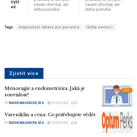
Výhl
časem zhoršují, ale
časem zhoršují, ale
ed
léčba pomáhá
léčba pomáhá
Tags:
doporučení lékaře pro pacienta
léčba nemocí
Zjistit více
Menoragie a endometrióza: Jaká je
souvislost?
BY
RADEK MACHÁČEK, M.D.
23/03/2024
0
Vareniklin a cena: Co potřebujete vědět
BY
RADEK MACHÁČEK, M.D.
20/03/2024
0