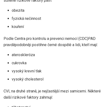
sdílené rizikové faktory patří:
obezita
fyzická nečinnost
kouření
Podle
Centra pro kontrolu a prevenci nemocí (CDC)
PAD
pravděpodobněji postihne černé dospělé a lidi, kteří mají:
ateroskleróza
cukrovka
vysoký krevní tlak
vysoký cholesterol
CVI, na druhé straně, je
nejčastější
mezi samicemi. Některé
další rizikové faktory zahrnují: