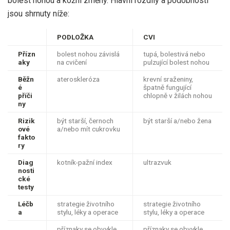
bolest nohou a kožní změny. Hlavní rozdíly a podobnosti
jsou shrnuty níže:
PODLOŽKA
CVI
Přízn
bolest nohou závislá
tupá, bolestivá nebo
aky
na cvičení
pulzující bolest nohou
Běžn
ateroskleróza
krevní sraženiny,
é
špatně fungující
příči
chlopně v žilách nohou
ny
Rizik
být starší, černoch
být starší a/nebo žena
ové
a/nebo mít cukrovku
fakto
ry
Diag
kotník-pažní index
ultrazvuk
nosti
cké
testy
Léčb
strategie životního
strategie životního
a
stylu, léky a operace
stylu, léky a operace
příznaky se obvykle
příznaky se obvykle