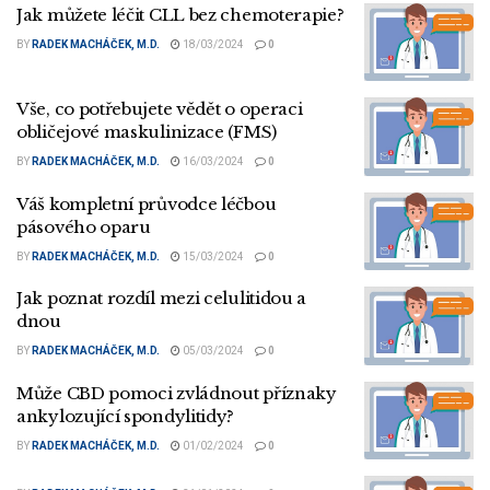
Jak můžete léčit CLL bez chemoterapie?
BY
RADEK MACHÁČEK, M.D.
18/03/2024
0
Vše, co potřebujete vědět o operaci
obličejové maskulinizace (FMS)
BY
RADEK MACHÁČEK, M.D.
16/03/2024
0
Váš kompletní průvodce léčbou
pásového oparu
BY
RADEK MACHÁČEK, M.D.
15/03/2024
0
Jak poznat rozdíl mezi celulitidou a
dnou
BY
RADEK MACHÁČEK, M.D.
05/03/2024
0
Může CBD pomoci zvládnout příznaky
ankylozující spondylitidy?
BY
RADEK MACHÁČEK, M.D.
01/02/2024
0