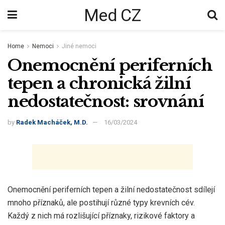
Med CZ
Home
Nemoci
Jiné nemoci
Onemocnění periferních
tepen a chronická žilní
nedostatečnost: srovnání
by
Radek Macháček, M.D.
16/03/2024
Onemocnění periferních tepen a žilní nedostatečnost sdílejí
mnoho příznaků, ale postihují různé typy krevních cév.
Každý z nich má rozlišující příznaky, rizikové faktory a