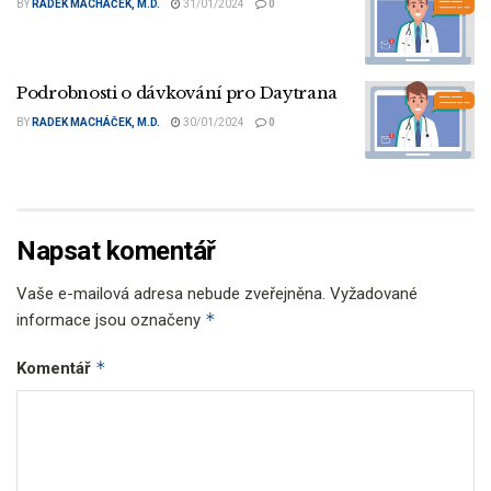
BY
RADEK MACHÁČEK, M.D.
31/01/2024
0
Podrobnosti o dávkování pro Daytrana
BY
RADEK MACHÁČEK, M.D.
30/01/2024
0
Napsat komentář
Vaše e-mailová adresa nebude zveřejněna.
Vyžadované
*
informace jsou označeny
*
Komentář