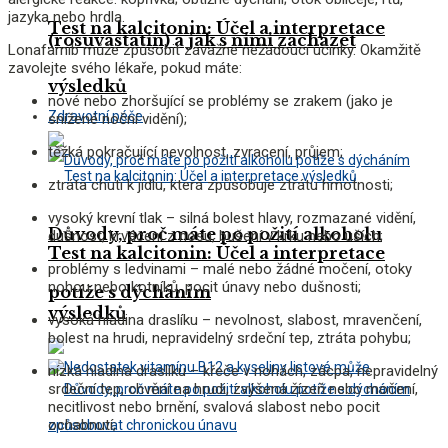
jazyka nebo hrdla.
Test na kalcitonin: Účel a interpretace
(rosuvastatin) a jak s nimi zacházet
Lonafarnib může způsobit závažné nežádoucí účinky. Okamžitě
zavolejte svého lékaře, pokud máte:
výsledků
nové nebo zhoršující se problémy se zrakem (jako je
Zdravotní péče
snížené noční vidění);
těžká pokračující nevolnost, zvracení, průjem;
ztráta chuti k jídlu, která způsobuje ztrátu hmotnosti;
vysoký krevní tlak – silná bolest hlavy, rozmazané vidění,
Důvody, proč máte po požití alkoholu
dušnost, krvácení z nosu, bušení v krku nebo uších;
Test na kalcitonin: Účel a interpretace
problémy s ledvinami – malé nebo žádné močení, otoky
nohou nebo kotníků, pocit únavy nebo dušnosti;
potíže s dýcháním
výsledků
vysoká hladina draslíku – nevolnost, slabost, mravenčení,
bolest na hrudi, nepravidelný srdeční tep, ztráta pohybu;
nízká hladina draslíku – křeče v nohách, zácpa, nepravidelný
srdeční tep, chvění na hrudi, zvýšená žízeň nebo močení,
necitlivost nebo brnění, svalová slabost nebo pocit
ochabnutí;