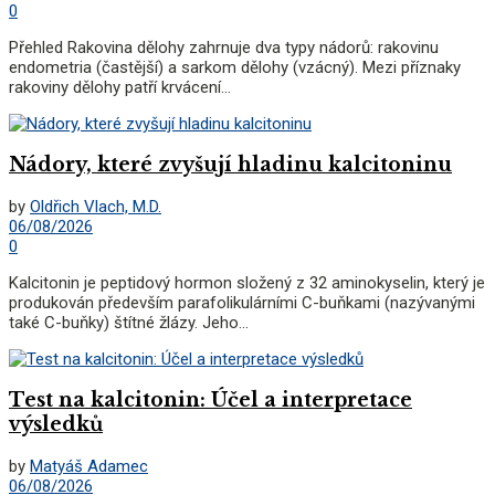
0
Přehled Rakovina dělohy zahrnuje dva typy nádorů: rakovinu
endometria (častější) a sarkom dělohy (vzácný). Mezi příznaky
rakoviny dělohy patří krvácení...
Nádory, které zvyšují hladinu kalcitoninu
by
Oldřich Vlach, M.D.
06/08/2026
0
Kalcitonin je peptidový hormon složený z 32 aminokyselin, který je
produkován především parafolikulárními C-buňkami (nazývanými
také C-buňky) štítné žlázy. Jeho...
Test na kalcitonin: Účel a interpretace
výsledků
by
Matyáš Adamec
06/08/2026