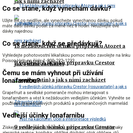
jak s nimi zacházet
Co se stane, když vynechám dávku?
Užijte lék co ​​nejdříve, ale vynechejte vynechanou dávku, pokud
máte další dávku podat za méně než 8 hodin. Neužívejte dvě
dávky najednou.
Co se stane, když se předávkuji?
13 nežádoucích účinků přípravku Atozet a
Vyhledejte pohotovostní lékařskou pomoc nebo zavolejte na linku
Poison Help na čísle 1-800-222-1222.
9 vedlejších účinků přípravku Crestor
jak s nimi zacházet
Čemu se mám vyhnout při užívání
lonafarnibu?
(rosuvastatin) a jak s nimi zacházet
Grapefruit a sevillské pomeranče mohou interagovat s
lonafarnibem a vést k nežádoucím vedlejším účinkům. Vyhněte se
Zdravotní péče
používání grapefruitových produktů a pomerančových marmelád.
Vedlejší účinky lonafarnibu
9 vedlejších účinků přípravku Crestor
Získejte pohotovostní lékařskou pomoc, pokud máte příznaky
alergické reakce: kopřivka; obtížné dýchání; otok obličeje, rtů,