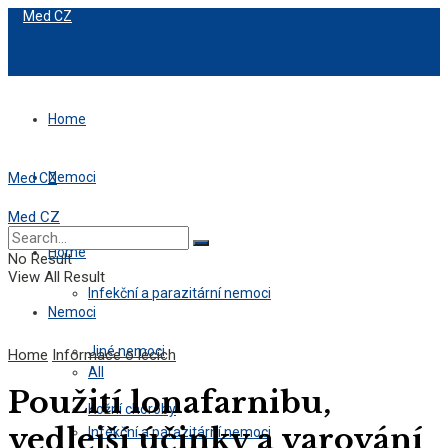
Med CZ
Home
Nemoci
Med CZ
Med CZ
All
Home
No Result
View All Result
Infekční a parazitární nemoci
Nemoci
Jiné nemoci
Home
Informace o lécích
All
Použití lonafarnibu,
Kožní choroby
vedlejší účinky a varování
Infekční a parazitární nemoci