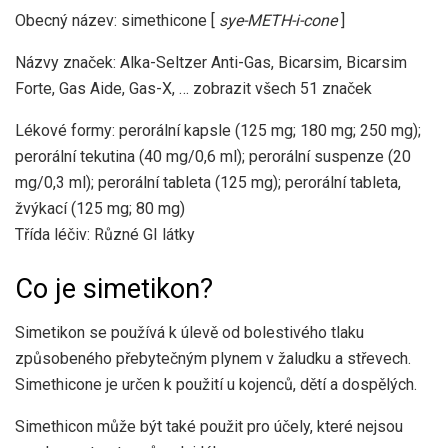
Obecný název: simethicone [
sye-METH-i-cone
]
Názvy značek: Alka-Seltzer Anti-Gas, Bicarsim, Bicarsim
Forte, Gas Aide, Gas-X, … zobrazit všech 51 značek
Lékové formy: perorální kapsle (125 mg; 180 mg; 250 mg);
perorální tekutina (40 mg/0,6 ml); perorální suspenze (20
mg/0,3 ml); perorální tableta (125 mg); perorální tableta,
žvýkací (125 mg; 80 mg)
Třída léčiv: Různé GI látky
Co je simetikon?
Simetikon se používá k úlevě od bolestivého tlaku
způsobeného přebytečným plynem v žaludku a střevech.
Simethicone je určen k použití u kojenců, dětí a dospělých.
Simethicon může být také použit pro účely, které nejsou