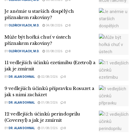
Je anémie u starších dospělých
příznakem rakoviny?
BY
OLDŘICH VLACH, M.D.
04/08/2026
0
Může být hořká chuť v ústech
příznakem rakoviny?
BY
OLDŘICH VLACH, M.D.
03/08/2026
0
11 vedlejších účinků ezetimibu (Ezetrol) a
jak je zmírnit
BY
DR. ALAN DOHNAL
02/08/2026
0
9 vedlejších účinků přípravku Rosuzet a
jak s nimi zacházet
BY
DR. ALAN DOHNAL
01/08/2026
0
12 vedlejších účinků perindoprilu
(Coversyl) a jak je zmírnit
BY
DR. ALAN DOHNAL
01/08/2026
0