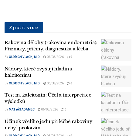
Zjistit více
Rakovina dělohy (rakovina endometria):
Příznaky, příčiny, diagnostika a léčba
BY
OLDŘICH VLACH, M.D.
07/08/2026
0
Nádory, které zvyšují hladinu
kalcitoninu
BY
OLDŘICH VLACH, M.D.
06/08/2026
0
Test na kalcitonin: Účel a interpretace
výsledků
BY
MATYÁŠ ADAMEC
06/08/2026
0
Účinek včelího jedu při léčbě rakoviny
nebyl prokázán
BY
OLDŘICH VLACH, M.D.
05/08/2026
0