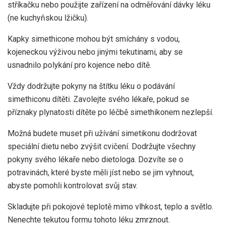
stříkačku nebo použijte zařízení na odměřování dávky léku
(ne kuchyňskou lžičku).
Kapky simethicone mohou být smíchány s vodou,
kojeneckou výživou nebo jinými tekutinami, aby se
usnadnilo polykání pro kojence nebo dítě.
Vždy dodržujte pokyny na štítku léku o podávání
simethiconu dítěti. Zavolejte svého lékaře, pokud se
příznaky plynatosti dítěte po léčbě simethikonem nezlepší.
Možná budete muset při užívání simetikonu dodržovat
speciální dietu nebo zvýšit cvičení. Dodržujte všechny
pokyny svého lékaře nebo dietologa. Dozvíte se o
potravinách, které byste měli jíst nebo se jim vyhnout,
abyste pomohli kontrolovat svůj stav.
Skladujte při pokojové teplotě mimo vlhkost, teplo a světlo.
Nenechte tekutou formu tohoto léku zmrznout.