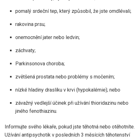
pomalý srdeční tep, který způsobil, že jste omdlévali;
rakovina prsu;
onemocnění jater nebo ledvin;
záchvaty;
Parkinsonova choroba;
zvětšená prostata nebo problémy s močením;
nízké hladiny draslíku v krvi (hypokalémie); nebo
závažný vedlejší účinek při užívání thioridazinu nebo
jiného fenothiazinu.
Informujte svého lékaře, pokud jste těhotná nebo otěhotníte.
Užívání antipsychotik v posledních 3 měsících těhotenství