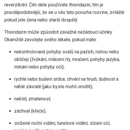
reverzibilní. Čím déle používáte thioridazin, tím je
pravděpodobnější, že se u vás tato porucha rozvine, zvláště
pokud jste žena nebo starší dospělý.
Thioridazin může způsobit závažné nežádoucí účinky.
Okamžitě zavolejte svého lékaře, pokud máte:
nekontrolované pohyby svalů na pažích, nohou nebo
obličeji (žvýkání, mlácení rty, mračení, pohyby jazyka,
mrkání nebo pohyby očí);
rychlé nebo bušení srdce, chvění na hrudi, dušnost a
náhlé závratě (jako byste mohli omdlít);
neklid, zmatenost;
záchvat (křeče);
snížené noční vidění, tunelové vidění, slzení očí,