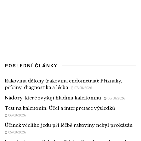
POSLEDNÍ ČLÁNKY
Rakovina dělohy (rakovina endometria): Příznaky,
příčiny, diagnostika a léčba
07/08/2026
Nádory, které zvyšují hladinu kalcitoninu
06/08/2026
Test na kalcitonin: Účel a interpretace výsledků
06/08/2026
Účinek včelího jedu při léčbě rakoviny nebyl prokázán
05/08/2026