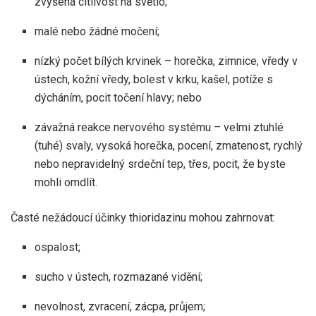
zvýšená citlivost na světlo;
malé nebo žádné močení;
nízký počet bílých krvinek – horečka, zimnice, vředy v
ústech, kožní vředy, bolest v krku, kašel, potíže s
dýcháním, pocit točení hlavy; nebo
závažná reakce nervového systému – velmi ztuhlé
(tuhé) svaly, vysoká horečka, pocení, zmatenost, rychlý
nebo nepravidelný srdeční tep, třes, pocit, že byste
mohli omdlít.
Časté nežádoucí účinky thioridazinu mohou zahrnovat:
ospalost;
sucho v ústech, rozmazané vidění;
nevolnost, zvracení, zácpa, průjem;