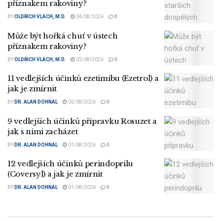
příznakem rakoviny?
BY
OLDŘICH VLACH, M.D.
04/08/2026
0
Může být hořká chuť v ústech
příznakem rakoviny?
BY
OLDŘICH VLACH, M.D.
03/08/2026
0
11 vedlejších účinků ezetimibu (Ezetrol) a
jak je zmírnit
BY
DR. ALAN DOHNAL
02/08/2026
0
9 vedlejších účinků přípravku Rosuzet a
jak s nimi zacházet
BY
DR. ALAN DOHNAL
01/08/2026
0
12 vedlejších účinků perindoprilu
(Coversyl) a jak je zmírnit
BY
DR. ALAN DOHNAL
01/08/2026
0