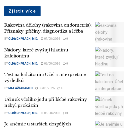
Zjistit více
Rakovina dělohy (rakovina endometria):
Příznaky, příčiny, diagnostika a léčba
BY
OLDŘICH VLACH, M.D.
07/08/2026
0
Nádory, které zvyšují hladinu
kalcitoninu
BY
OLDŘICH VLACH, M.D.
06/08/2026
0
Test na kalcitonin: Účel a interpretace
výsledků
BY
MATYÁŠ ADAMEC
06/08/2026
0
Účinek včelího jedu při léčbě rakoviny
nebyl prokázán
BY
OLDŘICH VLACH, M.D.
05/08/2026
0
Je anémie u starších dospělých