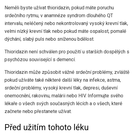
Neměli byste užívat thioridazin, pokud máte poruchu
srdečního rytmu, v anamnéze syndrom dlouhého QT
intervalu, neléčený nebo nekontrolovaný vysoký krevní tlak,
velmi nízký krevní tlak nebo pokud máte ospalost, pomalé
dýchání, slabý puls nebo sníženou bdělost.
Thioridazin není schválen pro použití u starších dospělých s
psychózou související s demencí.
Thioridazin může způsobit vážné srdeční problémy, zvláště
pokud užíváte také některé další léky na infekce, astma,
srdeční problémy, vysoký krevní tlak, depresi, duševní
onemocnění, rakovinu, malárii nebo HIV. Informujte svého
lékaře o všech svých současných lécích a o všech, které
začnete nebo přestanete užívat.
Před užitím tohoto léku