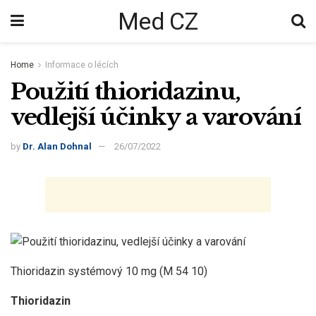
Med CZ
Home
Informace o lécích
Použití thioridazinu,
vedlejší účinky a varování
by
Dr. Alan Dohnal
26/07/2022
Thioridazin systémový 10 mg (M 54 10)
Thioridazin