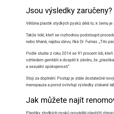
Jsou výsledky zaručeny?
Většina plastik stydkých pysků dělá to, k čemu je
Takže lidé, kteří se rozhodnou podstoupit proced
nebo trhané, najdou úlevu, říká Dr. Furnas. „Tito pac
Podle studie z roku 2014 se 91 procent lidí, kteří
vzhledem genitálií a dospěli k závěru, že „plastik
a sexuální spokojenosti“.
Stojí za doplnění: Postup je stále dostatečně nový,
menopauza a porod ovlivňují výsledky získané lab
Jak můžete najít renomo
Plastiky stydkých pysků provádějí plastičtí chiru