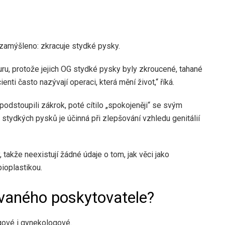
 zamýšleno: zkracuje stydké pysky.
uru, protože jejich OG stydké pysky byly zkroucené, tahané
ienti často nazývají operaci, která mění život,“ říká.
 podstoupili zákrok, poté cítilo „spokojeněji“ se svým
a stydkých pysků je účinná při zlepšování vzhledu genitálií
 takže neexistují žádné údaje o tom, jak věci jako
ioplastikou.
vaného poskytovatele?
rgové i gynekologové.