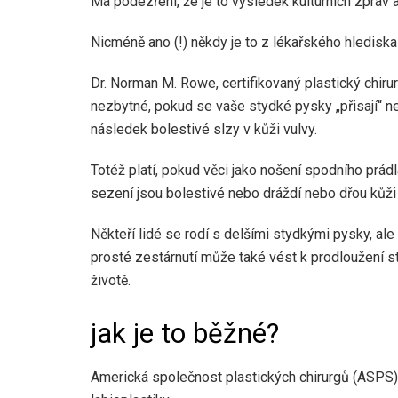
Má podezření, že je to výsledek kulturních zpráv 
Nicméně ano (!) někdy je to z lékařského hlediska
Dr. Norman M. Rowe, certifikovaný plastický chirur
nezbytné, pokud se vaše stydké pysky „přisají“ 
následek bolestivé slzy v kůži vulvy.
Totéž platí, pokud věci jako nošení spodního prád
sezení jsou bolestivé nebo dráždí nebo dřou kůži 
Někteří lidé se rodí s delšími stydkými pysky, al
prosté zestárnutí může také vést k prodloužení s
životě.
jak je to běžné?
Americká společnost plastických chirurgů (ASPS)