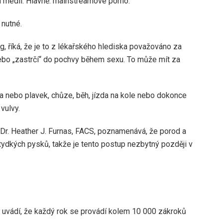
a médií. Hlavně: mainstreamové porno.
 nutné.
g, říká, že je to z lékařského hlediska považováno za
nebo „zastrčí“ do pochvy během sexu. To může mít za
la nebo plavek, chůze, běh, jízda na kole nebo dokonce
vulvy.
e Dr. Heather J. Furnas, FACS, poznamenává, že porod a
tydkých pysků, takže je tento postup nezbytný později v
 uvádí, že každý rok se provádí kolem 10 000 zákroků