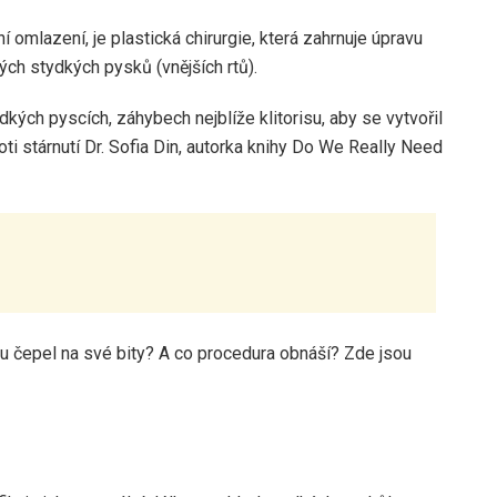
 omlazení, je plastická chirurgie, která zahrnuje úpravu
ých stydkých pysků (vnějších rtů).
dkých pyscích, záhybech nejblíže klitorisu, aby se vytvořil
oti stárnutí Dr. Sofia Din, autorka knihy Do We Really Need
ou čepel na své bity? A co procedura obnáší? Zde jsou