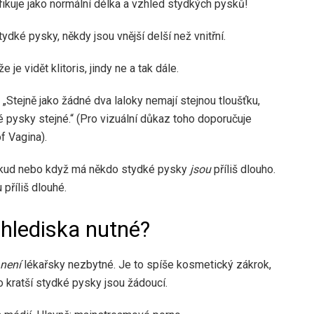
ifikuje jako normální délka a vzhled stydkých pysků!
ydké pysky, někdy jsou vnější delší než vnitřní.
je vidět klitoris, jindy ne a tak dále.
„Stejně jako žádné dva laloky nemají stejnou tloušťku,
 pysky stejné.“ (Pro vizuální důkaz toho doporučuje
f Vagina).
okud nebo když má někdo stydké pysky
jsou
příliš dlouho.
 příliš dlouhé.
 hlediska nutné?
není
lékařsky nezbytné. Je to spíše kosmetický zákrok,
bo kratší stydké pysky jsou žádoucí.