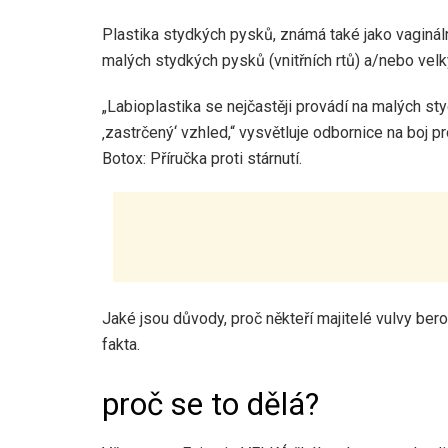
Plastika stydkých pysků, známá také jako vaginální
malých stydkých pysků (vnitřních rtů) a/nebo velk
„Labioplastika se nejčastěji provádí na malých sty
‚zastrčený‘ vzhled,“ vysvětluje odbornice na boj pr
Botox: Příručka proti stárnutí.
Jaké jsou důvody, proč někteří majitelé vulvy ber
fakta.
proč se to dělá?