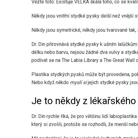
Vězte toto: Existuje VELKÁ škála toho, co se kval
Někdy jsou vnitřní stydké pysky delší než vnější st
Někdy jsou symetrické, někdy jsou tvarované tak, že 
Dr. Din přirovnává stydké pysky k ušním lalůčkům: 
délku nebo barvu, nejsou žádné dva vulvy a stydké
podívat se na The Labia Library a The Great Wall o
Plastika stydkých pysků může být provedena, p
Nebo když někdo
myslí si
jejich stydké pysky jsou
Je to někdy z lékařského
Dr. Din rychle říká, že pro většinu lidí labioplastika
který si zvolili, protože se rozhodli, že menší ne