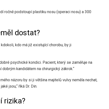
lidí ročně podstoupí plastiku nosu (operaci nosu) a 300
eměl dostat?
dokoli, kdo má již existující chorobu, by ji
dobré psychické kondici. Pacient, který se zaměřuje na
ní dobrým kandidátem na chirurgický zákrok.“
 mého názoru by si ji většina majitelů vulvy neměla nechat,
aké jsou,“ říká Dr. Din.
í rizika?