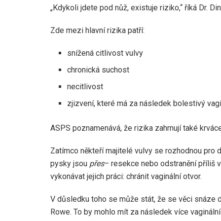
„Kdykoli jdete pod nůž, existuje riziko,“ říká Dr. Din
Zde mezi hlavní rizika patří:
snížená citlivost vulvy
chronická suchost
necitlivost
zjizvení, které má za následek bolestivý vag
ASPS poznamenává, že rizika zahrnují také krváce
Zatímco někteří majitelé vulvy se rozhodnou pro 
pysky jsou
přes
– resekce nebo odstranění příliš
vykonávat jejich práci: chránit vaginální otvor.
V důsledku toho se může stát, že se věci snáze d
Rowe. To by mohlo mít za následek více vaginálníc