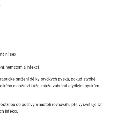
.
inální sex
ní, hematom a infekci.
drastické snížení délky stydkých pysků, pokud stydké
 velkého množství kůže, může zabránit stydkým pyskům
ostanou do pochvy a nastolí rovnováhu pH, vysvětluje Dr.
h infekcí.