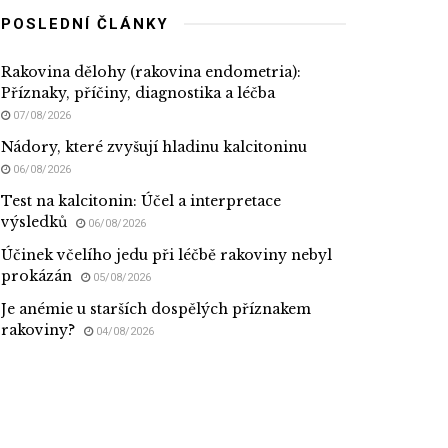
POSLEDNÍ ČLÁNKY
Rakovina dělohy (rakovina endometria):
Příznaky, příčiny, diagnostika a léčba
07/08/2026
Nádory, které zvyšují hladinu kalcitoninu
06/08/2026
Test na kalcitonin: Účel a interpretace
výsledků
06/08/2026
Účinek včelího jedu při léčbě rakoviny nebyl
prokázán
05/08/2026
Je anémie u starších dospělých příznakem
rakoviny?
04/08/2026