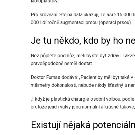
labioplastiky.
Pro srovnání: Stejná data ukazují, že asi 215 000 
000 lidí ročně augmentaci prsou (operaci prsou).
Je tu někdo, kdo by ho n
Než půjdete pod nůž, měli byste být zdraví. Takže k
pravděpodobně neměl dostat.
Doktor Furnas dodává: „Pacient by měl být také v 
milimetry dokonalosti, nebude nikdy šťastný a ne
„I když je plastická chirurgie osobní volbou, podle
protože jejich vulvy jsou normální a krásné takové, j
Existují nějaká potenciáln