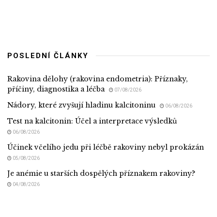
POSLEDNÍ ČLÁNKY
Rakovina dělohy (rakovina endometria): Příznaky,
příčiny, diagnostika a léčba
07/08/2026
Nádory, které zvyšují hladinu kalcitoninu
06/08/2026
Test na kalcitonin: Účel a interpretace výsledků
06/08/2026
Účinek včelího jedu při léčbě rakoviny nebyl prokázán
05/08/2026
Je anémie u starších dospělých příznakem rakoviny?
04/08/2026