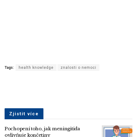
Tags:
health knowledge
znalosti o nemoci
Zjistit více
Pochopení toho, jak meningitida
ovlivňuje končetiny