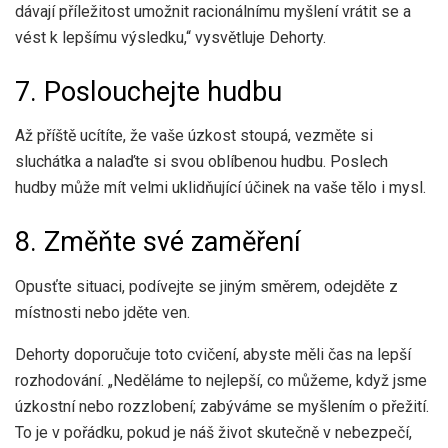
dávají příležitost umožnit racionálnímu myšlení vrátit se a
vést k lepšímu výsledku,“ vysvětluje Dehorty.
7. Poslouchejte hudbu
Až příště ucítíte, že vaše úzkost stoupá, vezměte si
sluchátka a nalaďte si svou oblíbenou hudbu. Poslech
hudby může mít velmi uklidňující účinek na vaše tělo i mysl.
8. Změňte své zaměření
Opusťte situaci, podívejte se jiným směrem, odejděte z
místnosti nebo jděte ven.
Dehorty doporučuje toto cvičení, abyste měli čas na lepší
rozhodování. „Neděláme to nejlepší, co můžeme, když jsme
úzkostní nebo rozzlobení; zabýváme se myšlením o přežití.
To je v pořádku, pokud je náš život skutečně v nebezpečí,