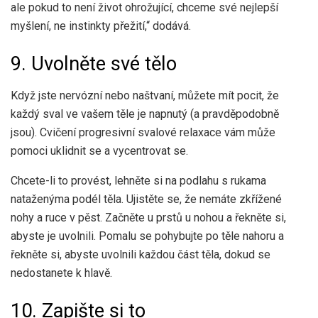
ale pokud to není život ohrožující, chceme své nejlepší
myšlení, ne instinkty přežití,“ dodává.
9. Uvolněte své tělo
Když jste nervózní nebo naštvaní, můžete mít pocit, že
každý sval ve vašem těle je napnutý (a pravděpodobně
jsou). Cvičení progresivní svalové relaxace vám může
pomoci uklidnit se a vycentrovat se.
Chcete-li to provést, lehněte si na podlahu s rukama
nataženýma podél těla. Ujistěte se, že nemáte zkřížené
nohy a ruce v pěst. Začněte u prstů u nohou a řekněte si,
abyste je uvolnili. Pomalu se pohybujte po těle nahoru a
řekněte si, abyste uvolnili každou část těla, dokud se
nedostanete k hlavě.
10. Zapište si to