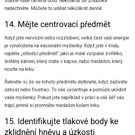
stáhne vaše ramena dolů. Několikrát se zhluboka
nadechněte. Můžete to udělat několikrát denně.
14. Mějte centrovací předmět
Když jste nervózní nebo rozzlobení, velká část vaší energie
je vynaložena na iracionální myšlenky. Když jste v klidu,
najděte „středící předmět“, jako je malé vycpané zvířátko,
leštěný kámen, který máte v kapse, nebo medailon, který
nosíte na krku.
Řekněte si, že se tohoto předmětu dotknete, když zažíváte
úzkost nebo frustraci. To vás vycentruje a pomůže uklidnit
vaše myšlenky. Pokud jste například v práci a váš šéf vás
trápí, jemně si promněte medailon kolem krku.
15. Identifikujte tlakové body ke
zklidnění hněvu a úzkosti