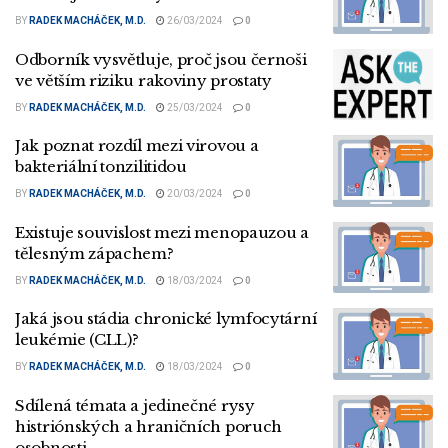
BY
RADEK MACHÁČEK, M.D.
26/03/2024
0
Odborník vysvětluje, proč jsou černoši
ve větším riziku rakoviny prostaty
BY
RADEK MACHÁČEK, M.D.
25/03/2024
0
Jak poznat rozdíl mezi virovou a
bakteriální tonzilitidou
BY
RADEK MACHÁČEK, M.D.
20/03/2024
0
Existuje souvislost mezi menopauzou a
tělesným zápachem?
BY
RADEK MACHÁČEK, M.D.
18/03/2024
0
Jaká jsou stádia chronické lymfocytární
leukémie (CLL)?
BY
RADEK MACHÁČEK, M.D.
18/03/2024
0
Sdílená témata a jedinečné rysy
histriónských a hraničních poruch
osobnosti