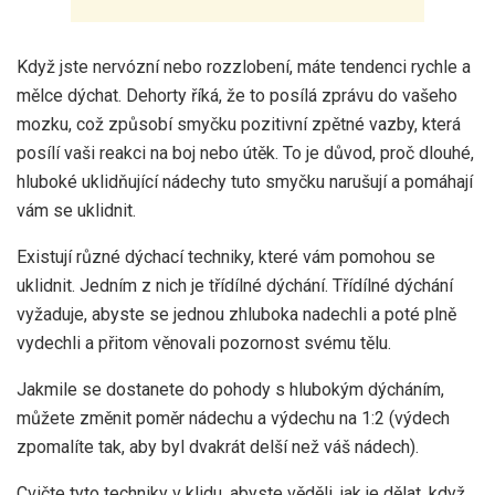
Když jste nervózní nebo rozzlobení, máte tendenci rychle a
mělce dýchat. Dehorty říká, že to posílá zprávu do vašeho
mozku, což způsobí smyčku pozitivní zpětné vazby, která
posílí vaši reakci na boj nebo útěk. To je důvod, proč dlouhé,
hluboké uklidňující nádechy tuto smyčku narušují a pomáhají
vám se uklidnit.
Existují různé dýchací techniky, které vám pomohou se
uklidnit. Jedním z nich je třídílné dýchání. Třídílné dýchání
vyžaduje, abyste se jednou zhluboka nadechli a poté plně
vydechli a přitom věnovali pozornost svému tělu.
Jakmile se dostanete do pohody s hlubokým dýcháním,
můžete změnit poměr nádechu a výdechu na 1:2 (výdech
zpomalíte tak, aby byl dvakrát delší než váš nádech).
Cvičte tyto techniky v klidu, abyste věděli, jak je dělat, když