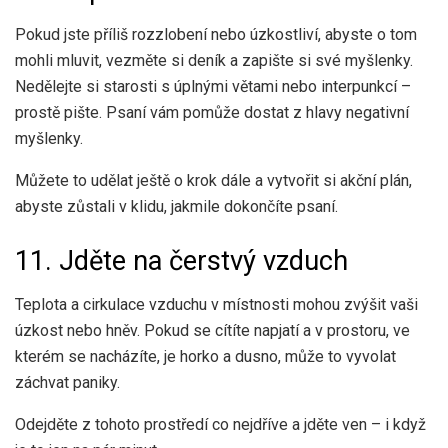
Pokud jste příliš rozzlobení nebo úzkostliví, abyste o tom
mohli mluvit, vezměte si deník a zapište si své myšlenky.
Nedělejte si starosti s úplnými větami nebo interpunkcí –
prostě pište. Psaní vám pomůže dostat z hlavy negativní
myšlenky.
Můžete to udělat ještě o krok dále a vytvořit si akční plán,
abyste zůstali v klidu, jakmile dokončíte psaní.
11. Jděte na čerstvý vzduch
Teplota a cirkulace vzduchu v místnosti mohou zvýšit vaši
úzkost nebo hněv. Pokud se cítíte napjatí a v prostoru, ve
kterém se nacházíte, je horko a dusno, může to vyvolat
záchvat paniky.
Odejděte z tohoto prostředí co nejdříve a jděte ven – i když