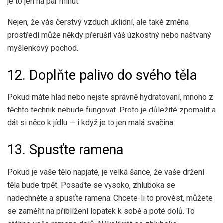
je to jen na pár minut.
Nejen, že vás čerstvý vzduch uklidní, ale také změna
prostředí může někdy přerušit váš úzkostný nebo naštvaný
myšlenkový pochod.
12. Doplňte palivo do svého těla
Pokud máte hlad nebo nejste správně hydratovaní, mnoho z
těchto technik nebude fungovat. Proto je důležité zpomalit a
dát si něco k jídlu — i když je to jen malá svačina.
13. Spusťte ramena
Pokud je vaše tělo napjaté, je velká šance, že vaše držení
těla bude trpět. Posaďte se vysoko, zhluboka se
nadechněte a spusťte ramena. Chcete-li to provést, můžete
se zaměřit na přiblížení lopatek k sobě a poté dolů. To