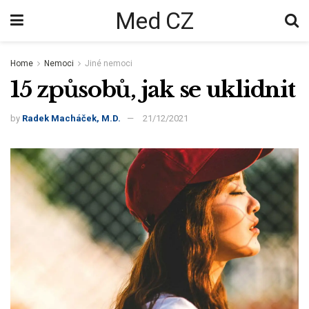
Med CZ
Home
Nemoci
Jiné nemoci
15 způsobů, jak se uklidnit
by
Radek Macháček, M.D.
21/12/2021