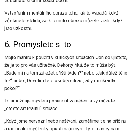
zůstanete klidní a soustředění.
Vytvořením mentálního obrazu toho, jak to vypadá, když
zůstanete v klidu, se k tomuto obrazu můžete vrátit, když
jste úzkostní.
6. Promyslete si to
Mějte mantru k použití v kritických situacích. Jen se ujistěte,
že je to pro vás užitečné. Dehorty říká, že to může být:
„Bude mi na tom záležet příští týden?“ nebo „Jak důležité je
to?“ nebo „Dovolím této osobě/situaci, aby mi ukradla
pokoj?“
To umožňuje myšlení posunout zaměření a vy můžete
„otestovat realitu“ situace.
„Když jsme nervózní nebo naštvaní, zaměříme se na příčinu
a racionální myšlenky opustí naši mysl. Tyto mantry nám