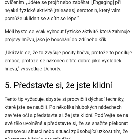
cvičením. „Jděte se projít nebo zaběhat. [Engaging] při
nějaké fyzické aktivitě [releases] serotonin, který vám
pomůže uklidnit se a cítit se lépe.“
Měli byste se však vyhnout fyzické aktivitě, která zahrnuje
projevy hněvu, jako je bouchání do zdí nebo křik.
„Ukázalo se, že to zvyšuje pocity hněvu, protože to posiluje
emoce, protože se nakonec cítíte dobře jako výsledek
hněvu,“ vysvětluje Dehorty.
5. Představte si, že jste klidní
Tento tip vyžaduje, abyste si procvičili dýchací techniky,
které jste se naučili. Po několika hlubokých nádechech
zavřete oči a představte si, že jste klidní. Podívejte se na
své tělo uvolněné a představte si, že se snažíte překonat
stresovou situaci nebo situaci způsobující úzkost tím, že