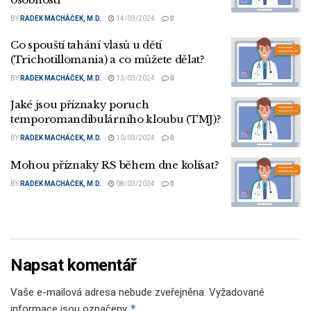
BY
RADEK MACHÁČEK, M.D.
14/03/2024
0
Co spouští tahání vlasů u dětí
(Trichotillomania) a co můžete dělat?
BY
RADEK MACHÁČEK, M.D.
13/03/2024
0
Jaké jsou příznaky poruch
temporomandibulárního kloubu (TMJ)?
BY
RADEK MACHÁČEK, M.D.
10/03/2024
0
Mohou příznaky RS během dne kolísat?
BY
RADEK MACHÁČEK, M.D.
08/03/2024
0
Napsat komentář
Vaše e-mailová adresa nebude zveřejněna.
Vyžadované
*
informace jsou označeny