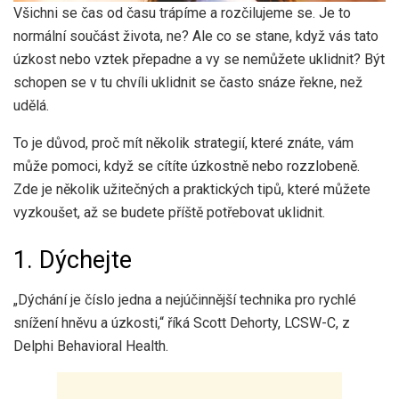
Všichni se čas od času trápíme a rozčilujeme se. Je to
normální součást života, ne? Ale co se stane, když vás tato
úzkost nebo vztek přepadne a vy se nemůžete uklidnit? Být
schopen se v tu chvíli uklidnit se často snáze řekne, než
udělá.
To je důvod, proč mít několik strategií, které znáte, vám
může pomoci, když se cítíte úzkostně nebo rozzlobeně.
Zde je několik užitečných a praktických tipů, které můžete
vyzkoušet, až se budete příště potřebovat uklidnit.
1. Dýchejte
„Dýchání je číslo jedna a nejúčinnější technika pro rychlé
snížení hněvu a úzkosti,“ říká Scott Dehorty, LCSW-C, z
Delphi Behavioral Health.