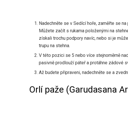
Nadechněte se v Sedící hoře, zaměřte se na 
Můžete začít s rukama položenými na stehnec
získali trochu podpory navíc, nebo si je můž
trupu na stehna.
V této pozici se 5 nebo více stejnoměrně na
pasivně prodlouží páteř a protáhne zádové sv
Až budete připraveni, nadechněte se a zvedn
Orlí paže (Garudasana A