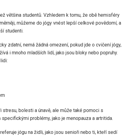
než většina studentů. Vzhledem k tomu, že obě hemisféry
měrněji, můžeme do jógy vnést lepší celkové povědomí, a
ší studenti.
icky zdatní, nemá žádná omezení, pokud jde o cvičení jógy,
žívá i mnoho mladších lidí, jako jsou bloky nebo popruhy.
idi:
bem
i stresu, bolesti a únavě, ale může také pomoci s
pecifickými problémy, jako je menopauza a artritida.
ruje jógu na židli, jako jsou senioři nebo ti, kteří sedí