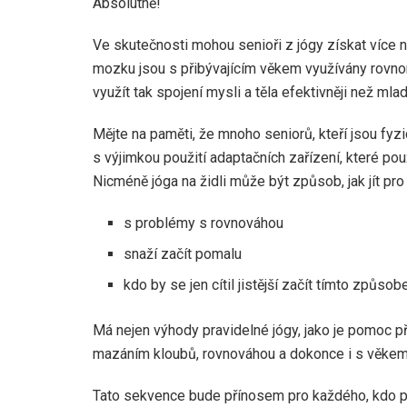
Absolutně!
Ve skutečnosti mohou senioři z jógy získat více 
mozku jsou s přibývajícím věkem využívány rovno
využít tak spojení mysli a těla efektivněji než mlad
Mějte na paměti, že mnoho seniorů, kteří jsou fyz
s výjimkou použití adaptačních zařízení, které pou
Nicméně jóga na židli může být způsob, jak jít pro l
s problémy s rovnováhou
snaží začít pomalu
kdo by se jen cítil jistější začít tímto způso
Má nejen výhody pravidelné jógy, jako je pomoc př
mazáním kloubů, rovnováhou a dokonce i s věkem s
Tato sekvence bude přínosem pro každého, kdo prefe