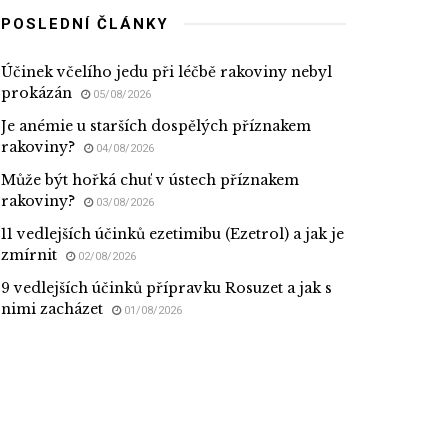
POSLEDNÍ ČLÁNKY
Účinek včelího jedu při léčbě rakoviny nebyl
prokázán
05/08/2026
Je anémie u starších dospělých příznakem
rakoviny?
04/08/2026
Může být hořká chuť v ústech příznakem
rakoviny?
03/08/2026
11 vedlejších účinků ezetimibu (Ezetrol) a jak je
zmírnit
02/08/2026
9 vedlejších účinků přípravku Rosuzet a jak s
nimi zacházet
01/08/2026