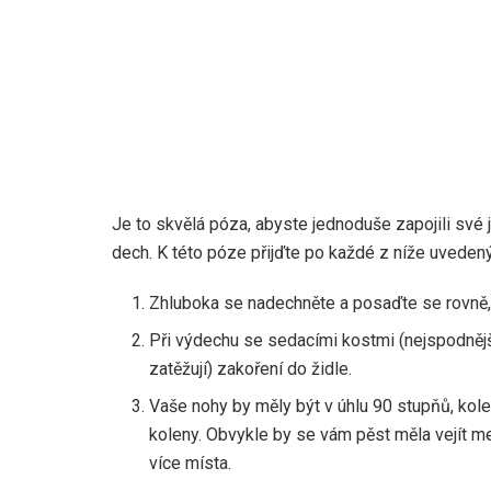
Je to skvělá póza, abyste jednoduše zapojili své já
dech. K této póze přijďte po každé z níže uveden
Zhluboka se nadechněte a posaďte se rovně, 
Při výdechu se sedacími kostmi (nejspodnějš
zatěžují) zakoření do židle.
Vaše nohy by měly být v úhlu 90 stupňů, kole
koleny. Obvykle by se vám pěst měla vejít me
více místa.