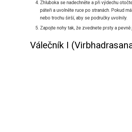
Zhluboka se nadechněte a při výdechu otočt
páteři a uvolněte ruce po stranách. Pokud m
nebo trochu širší, aby se područky uvolnily.
Zapojte nohy tak, že zvednete prsty a pevně j
Válečník I (Virbhadrasana