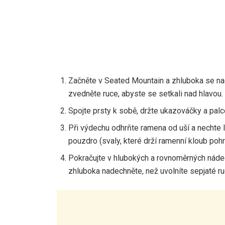
Začněte v Seated Mountain a zhluboka se na
zvedněte ruce, abyste se setkali nad hlavou.
Spojte prsty k sobě, držte ukazováčky a palce
Při výdechu odhrňte ramena od uší a nechte 
pouzdro (svaly, které drží ramenní kloub poh
Pokračujte v hlubokých a rovnoměrných náde
zhluboka nadechněte, než uvolníte sepjaté ru