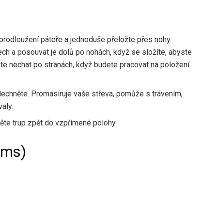
prodloužení páteře a jednoduše přeložte přes nohy.
h a posouvat je dolů po nohách, když se složíte, abyste
ete nechat po stranách, když budete pracovat na položení
dechněte. Promasíruje vaše střeva, pomůže s trávením,
aly.
ěte trup zpět do vzpřímené polohy.
rms)