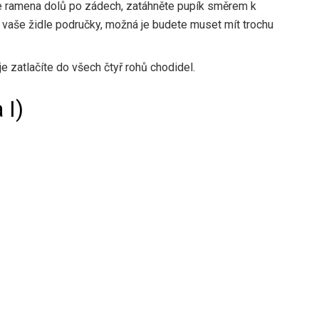
e ramena dolů po zádech, zatáhněte pupík směrem k
á vaše židle područky, možná je budete muset mít trochu
e zatlačíte do všech čtyř rohů chodidel.
 I)