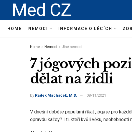
Med CZ
HOME
NEMOCI
INFORMACE O LÉCÍCH
ZDR
Home
Nemoci
Jiné nemoci
7 jógových pozi
dělat na židli
by
Radek Macháček, M.D.
08/11/2021
V dnešní době je populární říkat „jóga je pro každ
opravdu každý? I ti, kteří kvůli věku, neohebnosti