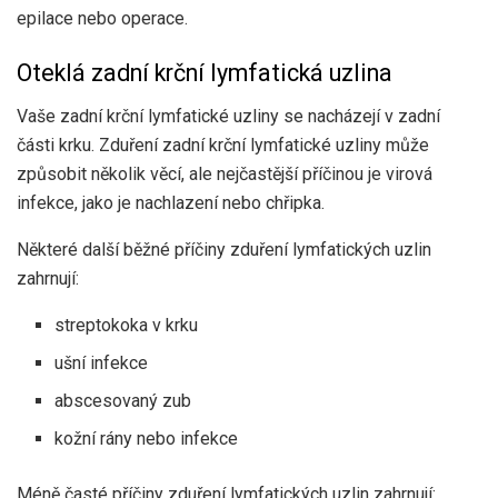
epilace nebo operace.
Oteklá zadní krční lymfatická uzlina
Vaše zadní krční lymfatické uzliny se nacházejí v zadní
části krku. Zduření zadní krční lymfatické uzliny může
způsobit několik věcí, ale nejčastější příčinou je virová
infekce, jako je nachlazení nebo chřipka.
Některé další běžné příčiny zduření lymfatických uzlin
zahrnují:
streptokoka v krku
ušní infekce
abscesovaný zub
kožní rány nebo infekce
Méně časté příčiny zduření lymfatických uzlin zahrnují: