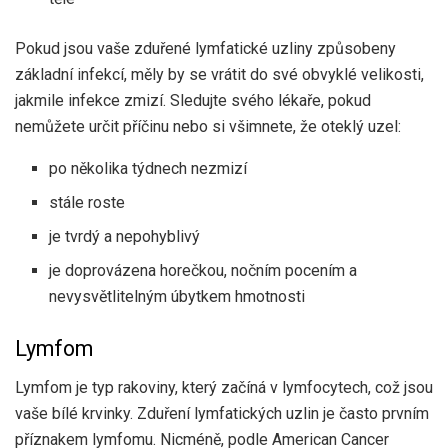
Pokud jsou vaše zduřené lymfatické uzliny způsobeny
základní infekcí, měly by se vrátit do své obvyklé velikosti,
jakmile infekce zmizí. Sledujte svého lékaře, pokud
nemůžete určit příčinu nebo si všimnete, že oteklý uzel:
po několika týdnech nezmizí
stále roste
je tvrdý a nepohyblivý
je doprovázena horečkou, nočním pocením a
nevysvětlitelným úbytkem hmotnosti
Lymfom
Lymfom je typ rakoviny, který začíná v lymfocytech, což jsou
vaše bílé krvinky. Zduření lymfatických uzlin je často prvním
příznakem lymfomu. Nicméně, podle
American Cancer