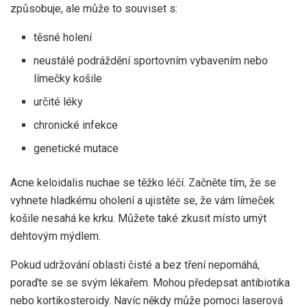
způsobuje, ale může to souviset s:
těsné holení
neustálé podráždění sportovním vybavením nebo
límečky košile
určité léky
chronické infekce
genetické mutace
Acne keloidalis nuchae se těžko léčí. Začněte tím, že se
vyhnete hladkému oholení a ujistěte se, že vám límeček
košile nesahá ke krku. Můžete také zkusit místo umýt
dehtovým mýdlem.
Pokud udržování oblasti čisté a bez tření nepomáhá,
poraďte se se svým lékařem. Mohou předepsat antibiotika
nebo kortikosteroidy. Navíc někdy může pomoci laserová