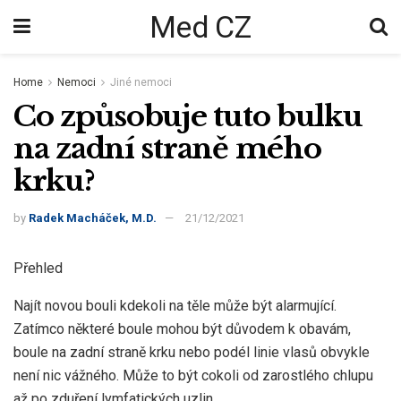
Med CZ
Home
Nemoci
Jiné nemoci
Co způsobuje tuto bulku
na zadní straně mého
krku?
by
Radek Macháček, M.D.
21/12/2021
Přehled
Najít novou bouli kdekoli na těle může být alarmující.
Zatímco některé boule mohou být důvodem k obavám,
boule na zadní straně krku nebo podél linie vlasů obvykle
není nic vážného. Může to být cokoli od zarostlého chlupu
až po zduření lymfatických uzlin.