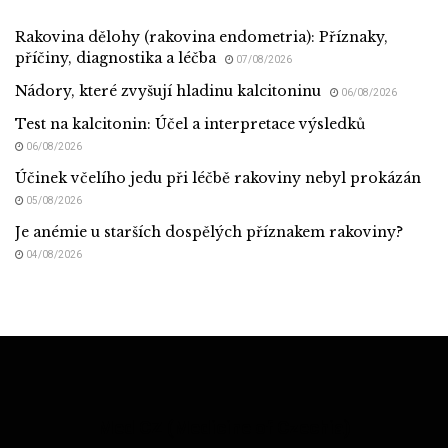
Rakovina dělohy (rakovina endometria): Příznaky,
příčiny, diagnostika a léčba
07/08/2026
Nádory, které zvyšují hladinu kalcitoninu
06/08/2026
Test na kalcitonin: Účel a interpretace výsledků
06/08/2026
Účinek včelího jedu při léčbě rakoviny nebyl prokázán
05/08/2026
Je anémie u starších dospělých příznakem rakoviny?
04/08/2026
Med CZ (Medicine of Czechia)