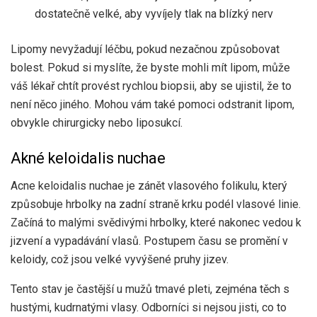
dostatečně velké, aby vyvíjely tlak na blízký nerv
Lipomy nevyžadují léčbu, pokud nezačnou způsobovat
bolest. Pokud si myslíte, že byste mohli mít lipom, může
váš lékař chtít provést rychlou biopsii, aby se ujistil, že to
není něco jiného. Mohou vám také pomoci odstranit lipom,
obvykle chirurgicky nebo liposukcí.
Akné keloidalis nuchae
Acne keloidalis nuchae je zánět vlasového folikulu, který
způsobuje hrbolky na zadní straně krku podél vlasové linie.
Začíná to malými svědivými hrbolky, které nakonec vedou k
jizvení a vypadávání vlasů. Postupem času se promění v
keloidy, což jsou velké vyvýšené pruhy jizev.
Tento stav je častější u mužů tmavé pleti, zejména těch s
hustými, kudrnatými vlasy. Odborníci si nejsou jisti, co to