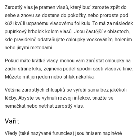
Zarostlý vlas je pramen vlasů, který buď zaroste zpět do
sebe a znovu se dostane do pokožky, nebo proroste pod
kůži kvůli ucpanému vlasovému folikulu. To má za následek
pupínkový hrbolek kolem vlasů. Jsou častější v oblastech,
kde pravidelně odstraňujete chloupky voskováním, holením
nebo jinými metodami.
Pokud máte krátké vlasy, mohou vám zarůstat chloupky na
zadní straně krku, zejména podél spodní části vlasové linie.
Můžete mít jen jeden nebo shluk několika.
Většina zarostlých chloupků se vyřeší sama bez jakékoli
léčby. Abyste se vyhnuli rozvoji infekce, snažte se
nemačkat nebo netrhat zarostlý vlas.
Vařit
Vředy (také nazývané furuncles) jsou hnisem naplněné