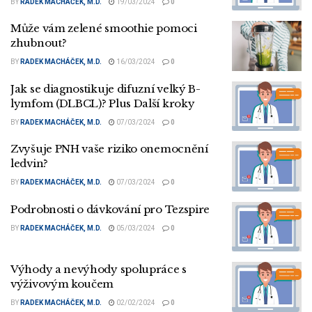
BY
RADEK MACHÁČEK, M.D.
19/03/2024
0
Může vám zelené smoothie pomoci
zhubnout?
BY
RADEK MACHÁČEK, M.D.
16/03/2024
0
Jak se diagnostikuje difuzní velký B-
lymfom (DLBCL)? Plus Další kroky
BY
RADEK MACHÁČEK, M.D.
07/03/2024
0
Zvyšuje PNH vaše riziko onemocnění
ledvin?
BY
RADEK MACHÁČEK, M.D.
07/03/2024
0
Podrobnosti o dávkování pro Tezspire
BY
RADEK MACHÁČEK, M.D.
05/03/2024
0
Výhody a nevýhody spolupráce s
výživovým koučem
BY
RADEK MACHÁČEK, M.D.
02/02/2024
0