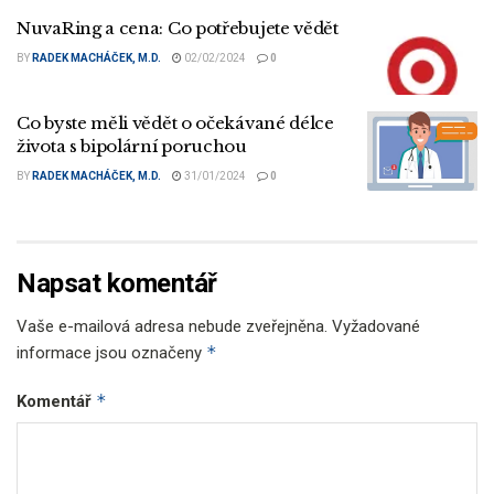
NuvaRing a cena: Co potřebujete vědět
BY
RADEK MACHÁČEK, M.D.
02/02/2024
0
Co byste měli vědět o očekávané délce
života s bipolární poruchou
BY
RADEK MACHÁČEK, M.D.
31/01/2024
0
Napsat komentář
Vaše e-mailová adresa nebude zveřejněna.
Vyžadované
*
informace jsou označeny
*
Komentář