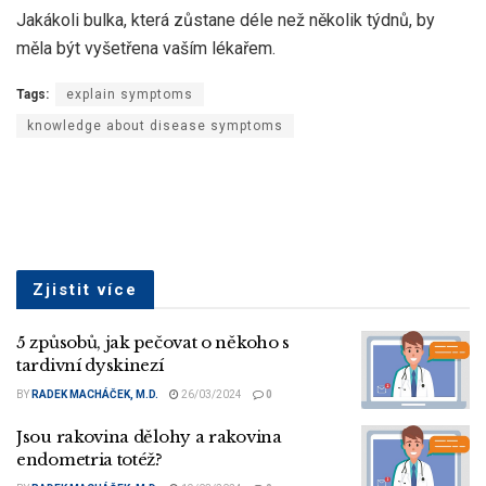
Jakákoli bulka, která zůstane déle než několik týdnů, by
měla být vyšetřena vaším lékařem.
Tags:
explain symptoms
knowledge about disease symptoms
Zjistit více
5 způsobů, jak pečovat o někoho s
tardivní dyskinezí
BY
RADEK MACHÁČEK, M.D.
26/03/2024
0
Jsou rakovina dělohy a rakovina
endometria totéž?