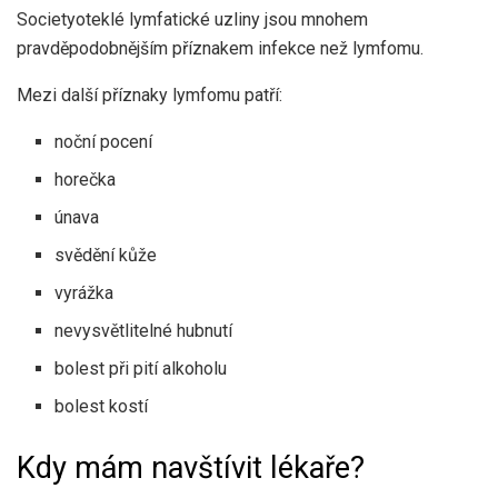
Society
oteklé lymfatické uzliny jsou mnohem
pravděpodobnějším příznakem infekce než lymfomu.
Mezi další příznaky lymfomu patří:
noční pocení
horečka
únava
svědění kůže
vyrážka
nevysvětlitelné hubnutí
bolest při pití alkoholu
bolest kostí
Kdy mám navštívit lékaře?