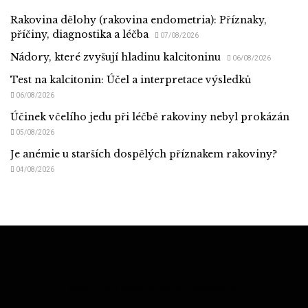
Rakovina dělohy (rakovina endometria): Příznaky,
příčiny, diagnostika a léčba
07/08/2026
Nádory, které zvyšují hladinu kalcitoninu
06/08/2026
Test na kalcitonin: Účel a interpretace výsledků
06/08/2026
Účinek včelího jedu při léčbě rakoviny nebyl prokázán
05/08/2026
Je anémie u starších dospělých příznakem rakoviny?
04/08/2026
Med CZ (Medicine of Czechia)