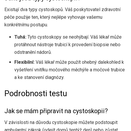
Existují dva typy cystoskopů. Váš poskytovatel zdravotní
péče použije ten, který nejlépe vyhovuje vašemu
konkrétnímu postupu.
Tuhá:
Tyto cystoskopy se neohýbají. Váš lékař může
protáhnout nástroje trubicí k provedení biopsie nebo
odstranění nádorů.
Flexibilní:
Váš lékař může použít ohebný dalekohled k
vyšetření vnitřku močového měchýře a močové trubice
a ke stanovení diagnózy.
Podrobnosti testu
Jak se mám připravit na cystoskopii?
V závislosti na důvodu cystoskopie můžete podstoupit
ambulantní zákrok (odejít domů tentýž den) nebo zůstat