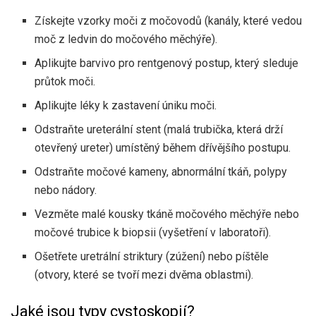
Získejte vzorky moči z močovodů (kanály, které vedou
moč z ledvin do močového měchýře).
Aplikujte barvivo pro rentgenový postup, který sleduje
průtok moči.
Aplikujte léky k zastavení úniku moči.
Odstraňte ureterální stent (malá trubička, která drží
otevřený ureter) umístěný během dřívějšího postupu.
Odstraňte močové kameny, abnormální tkáň, polypy
nebo nádory.
Vezměte malé kousky tkáně močového měchýře nebo
močové trubice k biopsii (vyšetření v laboratoři).
Ošetřete uretrální striktury (zúžení) nebo píštěle
(otvory, které se tvoří mezi dvěma oblastmi).
Jaké jsou typy cystoskopií?