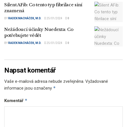
Silent AFib: Co tento typ fibrilace síní
znamená
BY
RADEK MACHÁČEK, M.D.
25/01/2024
0
Nežádoucí účinky Nuedexta: Co
potřebujete vědět
BY
RADEK MACHÁČEK, M.D.
25/01/2024
0
Napsat komentář
Vaše e-mailová adresa nebude zveřejněna.
Vyžadované
*
informace jsou označeny
*
Komentář