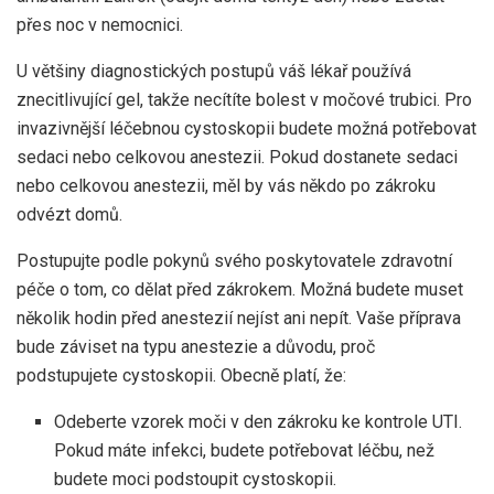
přes noc v nemocnici.
U většiny diagnostických postupů váš lékař používá
znecitlivující gel, takže necítíte bolest v močové trubici. Pro
invazivnější léčebnou cystoskopii budete možná potřebovat
sedaci nebo celkovou anestezii. Pokud dostanete sedaci
nebo celkovou anestezii, měl by vás někdo po zákroku
odvézt domů.
Postupujte podle pokynů svého poskytovatele zdravotní
péče o tom, co dělat před zákrokem. Možná budete muset
několik hodin před anestezií nejíst ani nepít. Vaše příprava
bude záviset na typu anestezie a důvodu, proč
podstupujete cystoskopii. Obecně platí, že:
Odeberte vzorek moči v den zákroku ke kontrole UTI.
Pokud máte infekci, budete potřebovat léčbu, než
budete moci podstoupit cystoskopii.