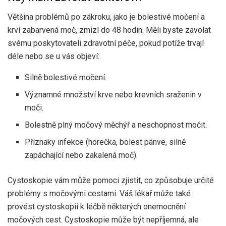
Většina problémů po zákroku, jako je bolestivé močení a
krví zabarvená moč, zmizí do 48 hodin. Měli byste zavolat
svému poskytovateli zdravotní péče, pokud potíže trvají
déle nebo se u vás objeví:
Silně bolestivé močení.
Významné množství krve nebo krevních sraženin v
moči.
Bolestně plný močový měchýř a neschopnost močit.
Příznaky infekce (horečka, bolest pánve, silně
zapáchající nebo zakalená moč).
Cystoskopie vám může pomoci zjistit, co způsobuje určité
problémy s močovými cestami. Váš lékař může také
provést cystoskopii k léčbě některých onemocnění
močových cest. Cystoskopie může být nepříjemná, ale