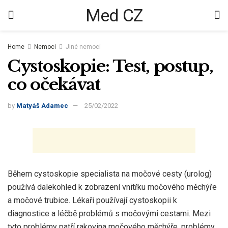
Med CZ
Home
Nemoci
Jiné nemoci
Cystoskopie: Test, postup,
co očekávat
by
Matyáš Adamec
25/02/2022
Během cystoskopie specialista na močové cesty (urolog)
používá dalekohled k zobrazení vnitřku močového měchýře
a močové trubice. Lékaři používají cystoskopii k
diagnostice a léčbě problémů s močovými cestami. Mezi
tyto problémy patří rakovina močového měchýře, problémy