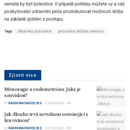
neměla by být bolestivá. V případě potřeby můžete vy a váš
poskytovatel zdravotní péče prodiskutovat možnosti léčby
na základě zjištění z postupu.
Tags:
lékařský průvodce
průvodce léčbou nemoci
Zjistit více
Menoragie a endometrióza: Jaká je
souvislost?
BY
RADEK MACHÁČEK, M.D.
23/03/2024
0
Jak dlouho trvá nevolnost související s
kocovinou?
BY
RADEK MACHÁČEK, M.D.
21/03/2024
0