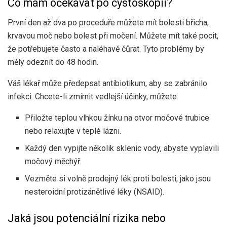
Co mám očekávat po cystoskopii?
První den až dva po proceduře můžete mít bolesti břicha,
krvavou moč nebo bolest při močení. Můžete mít také pocit,
že potřebujete často a naléhavě čůrat. Tyto problémy by
měly odeznít do 48 hodin.
Váš lékař může předepsat antibiotikum, aby se zabránilo
infekci. Chcete-li zmírnit vedlejší účinky, můžete:
Přiložte teplou vlhkou žínku na otvor močové trubice
nebo relaxujte v teplé lázni.
Každý den vypijte několik sklenic vody, abyste vyplavili
močový měchýř.
Vezměte si volně prodejný lék proti bolesti, jako jsou
nesteroidní protizánětlivé léky (NSAID).
Jaká jsou potenciální rizika nebo