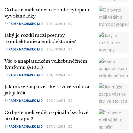
Co byste měli vědět o trombocytopenii
vyvolané léky
BY
RADEK MACHÁČEK, M.D.
06/03/2024
0
Jaký je rozdíl mezi postupy
trombektomie a embolektomie?
BY
RADEK MACHÁČEK, M.D.
05/03/2024
0
Vše o anaplastickém velkobuněčném
lymfomu (ALCL)
BY
RADEK MACHÁČEK, M.D.
01/02/2024
0
Jak může zácpa vést ke krvi ve stolici a
jak ji léčit
BY
RADEK MACHÁČEK, M.D.
29/01/2024
0
Co byste měli vědět o spinální svalové
atrofii typu 3
BY
RADEK MACHÁČEK, M.D.
27/01/2024
0