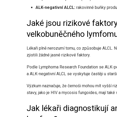
ALK-negativní ALCL:
rakovinné buňky produ
Jaké jsou rizikové faktor
velkobuněčného lymfom
Lékaři plně nerozumí tomu, co způsobuje ALCL. Ně
zjistili
žádné jasné rizikové faktory
.
Podle Lymphoma Research Foundation se ALK-pozi
a ALK-negativní ALCL se vyskytuje častěji u starš
Výzkum naznačuje, že černoši mohou mít vyšší riz
stavy, jako je HIV a mycosis fungoides, mají také
Jak lékaři diagnostikují 