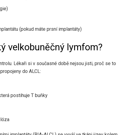
gie)
implantátu (pokud máte prsní implantáty)
ký velkobuněčný lymfom?
olu. Lékaři si v současné době nejsou jisti, proč se to
 propojeny
do ALCL:
která postihuje T buňky
ulóza
mi implantáty (BIA-ALCL) se vyvíjí ve tkáni jizev kolem