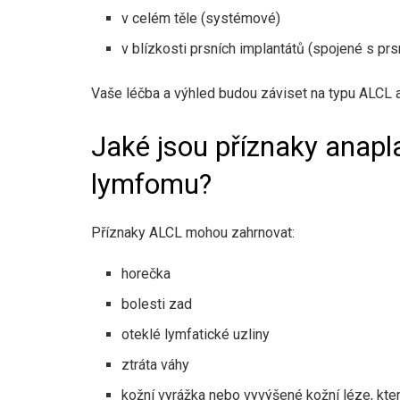
v celém těle (systémové)
v blízkosti prsních implantátů (spojené s prs
Vaše léčba a výhled budou záviset na typu ALCL a 
Jaké jsou příznaky anap
lymfomu?
Příznaky ALCL mohou zahrnovat:
horečka
bolesti zad
oteklé lymfatické uzliny
ztráta váhy
kožní vyrážka nebo vyvýšené kožní léze, kte