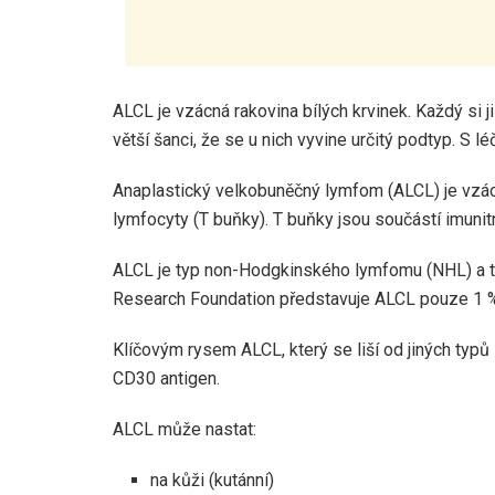
ALCL je vzácná rakovina bílých krvinek. Každý si j
větší šanci, že se u nich vyvine určitý podtyp. S 
Anaplastický velkobuněčný lymfom (ALCL) je vzácn
lymfocyty (T buňky). T buňky jsou součástí imuni
ALCL je typ non-Hodgkinského lymfomu (NHL) a
Research Foundation představuje ALCL pouze 1 
Klíčovým rysem ALCL, který se liší od jiných typ
CD30 antigen.
ALCL může nastat:
na kůži (kutánní)