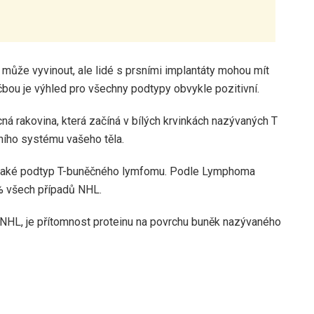
i může vyvinout, ale lidé s prsními implantáty mohou mít
léčbou je výhled pro všechny podtypy obvykle pozitivní.
á rakovina, která začíná v bílých krvinkách nazývaných T
tního systému vašeho těla.
 také podtyp T-buněčného lymfomu. Podle Lymphoma
% všech případů NHL.
ů NHL, je přítomnost proteinu na povrchu buněk nazývaného