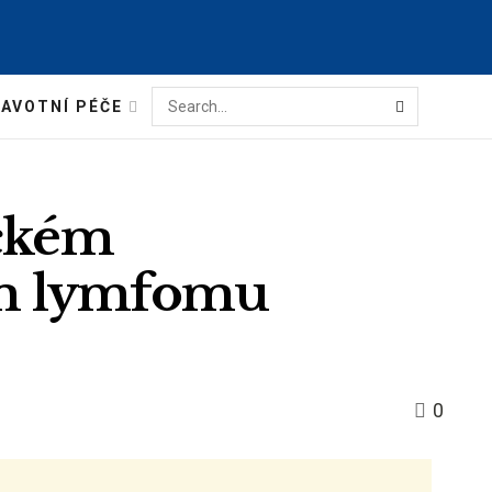
AVOTNÍ PÉČE
ickém
m lymfomu
0