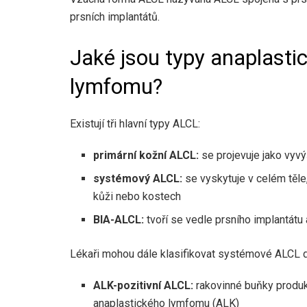
prsních implantátů.
Jaké jsou typy anaplast
lymfomu?
Existují tři hlavní typy ALCL:
primární kožní ALCL:
se projevuje jako vyvý
systémový ALCL:
se vyskytuje v celém těle,
kůži nebo kostech
BIA-ALCL:
tvoří se vedle prsního implantátu 
Lékaři mohou dále klasifikovat systémové ALCL d
ALK-pozitivní ALCL:
rakovinné buňky produk
anaplastického lymfomu (ALK)