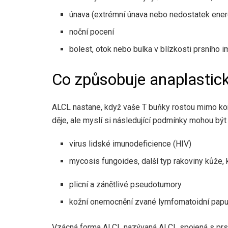
únava (extrémní únava nebo nedostatek ener
noční pocení
bolest, otok nebo bulka v blízkosti prsního 
Co způsobuje anaplastic
ALCL nastane, když vaše T buňky rostou mimo kontr
děje, ale myslí si následující podmínky
mohou být
virus lidské imunodeficience (HIV)
mycosis fungoides, další typ rakoviny kůže, 
plicní a zánětlivé pseudotumory
kožní onemocnění zvané lymfomatoidní pap
Vzácná forma ALCL nazývaná ALCL spojená s prsní