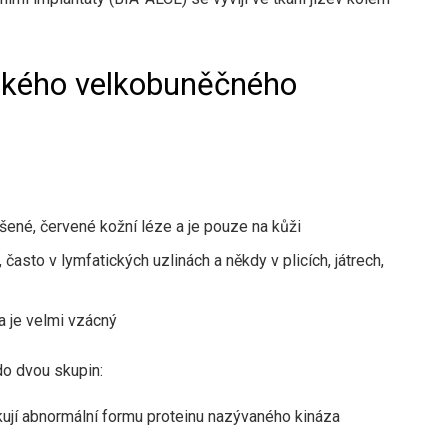
ického velkobuněčného
šené, červené kožní léze a je pouze na kůži
 často v lymfatických uzlinách a někdy v plicích, játrech,
a je velmi vzácný
o dvou skupin:
ují abnormální formu proteinu nazývaného kináza