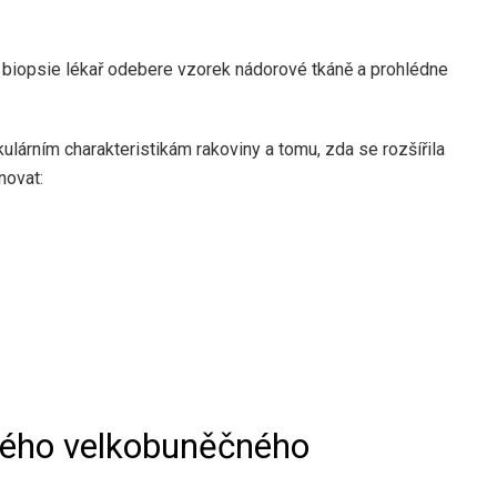
 biopsie lékař odebere vzorek nádorové tkáně a prohlédne
lárním charakteristikám rakoviny a tomu, zda se rozšířila
novat:
ckého velkobuněčného