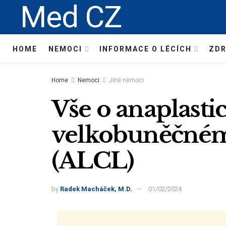
Med CZ
HOME
NEMOCI
INFORMACE O LÉCÍCH
ZDR
Home
Nemoci
Jiné nemoci
Vše o anaplast
velkobuněčné
(ALCL)
by
Radek Macháček, M.D.
01/02/2024