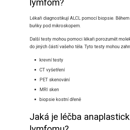
lymfom?
Lékaři diagnostikují ALCL pomocí biopsie. Během
buňky pod mikroskopem.
Další testy mohou pomoci lékaři porozumět moleku
do jiných částí vašeho těla. Tyto testy mohou zahr
krevní testy
CT vyšetření
PET skenování
MRI sken
biopsie kostní dřeně
Jaká je léčba anaplasti
lymfomu?