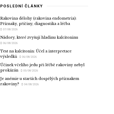
POSLEDNÍ ČLÁNKY
Rakovina dělohy (rakovina endometria):
Příznaky, příčiny, diagnostika a léčba
07/08/2026
Nádory, které zvyšují hladinu kalcitoninu
06/08/2026
Test na kalcitonin: Účel a interpretace
výsledků
06/08/2026
Účinek včelího jedu při léčbě rakoviny nebyl
prokázán
05/08/2026
Je anémie u starších dospělých příznakem
rakoviny?
04/08/2026