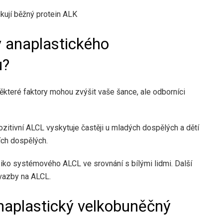
kují běžný protein ALK
y anaplastického
u?
které faktory mohou zvýšit vaše šance, ale odborníci
tivní ALCL vyskytuje častěji u mladých dospělých a dětí
ích dospělých.
iko systémového ALCL ve srovnání s bílými lidmi. Další
 vazby na ALCL.
anaplastický velkobuněčný