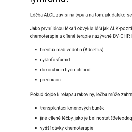
Léčba ALCL závisí na typu a na tom, jak daleko se 
Jako první léčbu lékaři obvykle léčí jak ALK-poz
chemoterapie a cílené terapie nazývané BV-CHP. 
brentuximab vedotin (Adcetris)
cyklofosfamid
doxorubicin hydrochlorid
prednison
Pokud dojde k relapsu rakoviny, léčba může zahrn
transplantaci kmenových buněk
jiné cílené léčby, jako je belinostat (Beleodaq
vyšší dávky chemoterapie