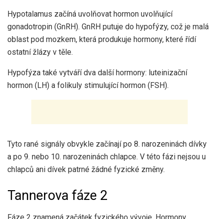
Hypotalamus začíná uvolňovat hormon uvolňující
gonadotropin (GnRH). GnRH putuje do hypofýzy, což je malá
oblast pod mozkem, která produkuje hormony, které řídí
ostatní žlázy v těle.
Hypofýza také vytváří dva další hormony: luteinizační
hormon (LH) a folikuly stimulující hormon (FSH).
Tyto rané signály obvykle začínají po 8. narozeninách dívky
a po 9. nebo 10. narozeninách chlapce. V této fázi nejsou u
chlapců ani dívek patrné žádné fyzické změny.
Tannerova fáze 2
Fáze 2 znamená začátek fyzického vývoje. Hormony