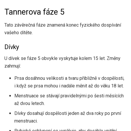
Tannerova fáze 5
Tato závěrečná fáze znamená konec fyzického dospívání
vašeho dítěte.
Dívky
U dívek se fáze 5 obvykle vyskytuje kolem 15 let. Změny
zahrnují:
Prsa dosáhnou velikosti a tvaru přibližně v dospělosti,
i když se prsa mohou i nadále měnit až do věku 18 let.
Menstruace se stávají pravidelnými po šesti měsících
až dvou letech.
Dívky dosahují dospělosti jeden až dva roky po první
menstruaci.
Pubické ochlupení se vyplňuje, aby dosáhlo vnitřní