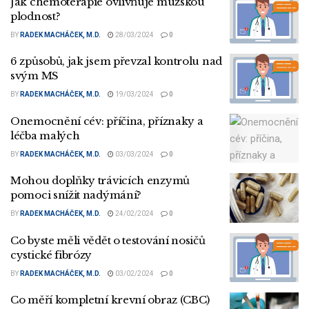
Jak chemoterapie ovlivňuje mužskou
plodnost?
BY
RADEK MACHÁČEK, M.D.
28/03/2024
0
6 způsobů, jak jsem převzal kontrolu nad
svým MS
BY
RADEK MACHÁČEK, M.D.
19/03/2024
0
Onemocnění cév: příčina, příznaky a
léčba malých
BY
RADEK MACHÁČEK, M.D.
03/03/2024
0
Mohou doplňky trávicích enzymů
pomoci snížit nadýmání?
BY
RADEK MACHÁČEK, M.D.
24/02/2024
0
Co byste měli vědět o testování nosičů
cystické fibrózy
BY
RADEK MACHÁČEK, M.D.
03/02/2024
0
Co měří kompletní krevní obraz (CBC)