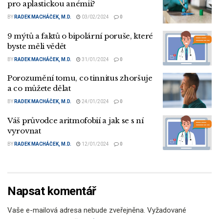
pro aplastickou anémii?
BY
RADEK MACHÁČEK, M.D.
03/02/2024
0
9 mýtů a faktů o bipolární poruše, které
byste měli vědět
BY
RADEK MACHÁČEK, M.D.
31/01/2024
0
Porozumění tomu, co tinnitus zhoršuje
a co můžete dělat
BY
RADEK MACHÁČEK, M.D.
24/01/2024
0
Váš průvodce aritmofobií a jak se s ní
vyrovnat
BY
RADEK MACHÁČEK, M.D.
12/01/2024
0
Napsat komentář
Vaše e-mailová adresa nebude zveřejněna.
Vyžadované