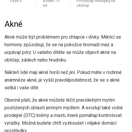
Fáze 5
Kolem 15
Přicházejí chloupky na
let
obličeji
Akné
Akné může být problémem pro chlapce i dívky. Měnící se
hormony způsobují, že se na pokožce hromadí maz a
ucpávají póry. U vašeho dítěte se může objevit akné na
obličeji, zádech nebo hrudníku.
Někteří lidé mají akné horší než jiní. Pokud máte v rodinné
anamnéze akné, je vyšší pravděpodobnost, že se s akné
setká i vaše dítě.
Obecně platí, že akné můžete léčit pravidelným mytím
postižených oblastí jemným mýdlem. A existují také volně
prodejné (OTC) krémy a masti, které pomáhají kontrolovat
vyrážky. Možná budete chtít vyzkoušet i nějaké domácí
prostředky.