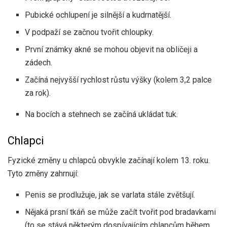
Pubické ochlupení je silnější a kudrnatější.
V podpaží se začnou tvořit chloupky.
První známky akné se mohou objevit na obličeji a
zádech.
Začíná nejvyšší rychlost růstu výšky (kolem 3,2 palce
za rok).
Na bocích a stehnech se začíná ukládat tuk.
Chlapci
Fyzické změny u chlapců obvykle začínají kolem 13. roku.
Tyto změny zahrnují:
Penis se prodlužuje, jak se varlata stále zvětšují.
Nějaká prsní tkáň se může začít tvořit pod bradavkami
(to se stává některým dospívajícím chlapcům během