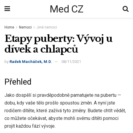
Med CZ
Home
Nemoci
Jiné nemoci
Etapy puberty: Vývoj u
dívek a chlapců
by
Radek Macháček, M.D.
08/11/2021
Přehled
Jako dospělí si pravděpodobně pamatujete na pubertu —
dobu, kdy vaše tělo prošlo spoustou změn. A nyní jste
rodičem dítěte, které zažívá tyto změny. Budete chtít vědět,
co můžete očekávat, abyste mohli svému dítěti pomoci
projít každou fází vývoje.