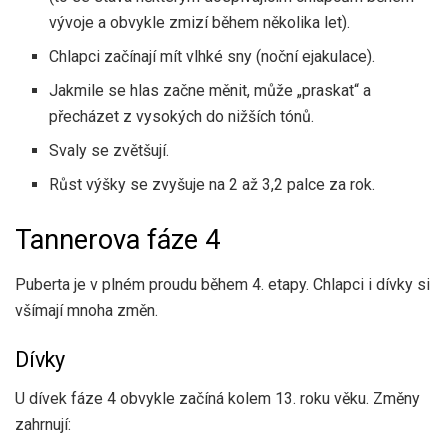
vývoje a obvykle zmizí během několika let).
Chlapci začínají mít vlhké sny (noční ejakulace).
Jakmile se hlas začne měnit, může „praskat“ a
přecházet z vysokých do nižších tónů.
Svaly se zvětšují.
Růst výšky se zvyšuje na 2 až 3,2 palce za rok.
Tannerova fáze 4
Puberta je v plném proudu během 4. etapy. Chlapci i dívky si
všímají mnoha změn.
Dívky
U dívek fáze 4 obvykle začíná kolem 13. roku věku. Změny
zahrnují: