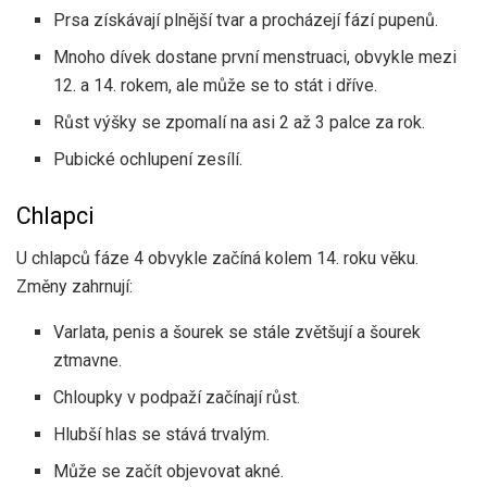
Prsa získávají plnější tvar a procházejí fází pupenů.
Mnoho dívek dostane první menstruaci, obvykle mezi
12. a 14. rokem, ale může se to stát i dříve.
Růst výšky se zpomalí na asi 2 až 3 palce za rok.
Pubické ochlupení zesílí.
Chlapci
U chlapců fáze 4 obvykle začíná kolem 14. roku věku.
Změny zahrnují:
Varlata, penis a šourek se stále zvětšují a šourek
ztmavne.
Chloupky v podpaží začínají růst.
Hlubší hlas se stává trvalým.
Může se začít objevovat akné.