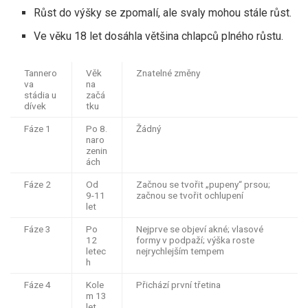
Růst do výšky se zpomalí, ale svaly mohou stále růst.
Ve věku 18 let dosáhla většina chlapců plného růstu.
Tannero
Věk
Znatelné změny
va
na
stádia u
začá
dívek
tku
Fáze 1
Po 8.
Žádný
naro
zenin
ách
Fáze 2
Od
Začnou se tvořit „pupeny“ prsou;
9-11
začnou se tvořit ochlupení
let
Fáze 3
Po
Nejprve se objeví akné; vlasové
12
formy v podpaží; výška roste
letec
nejrychlejším tempem
h
Fáze 4
Kole
Přichází první třetina
m 13
let