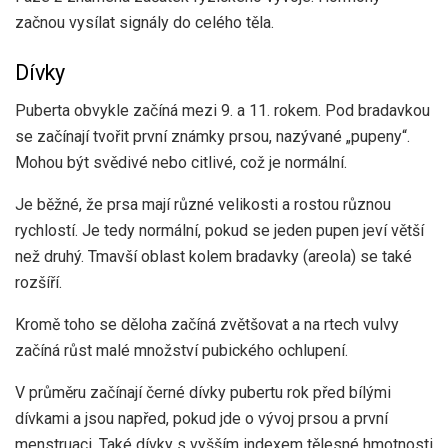
začnou vysílat signály do celého těla.
Dívky
Puberta obvykle začíná mezi 9. a 11. rokem. Pod bradavkou
se začínají tvořit první známky prsou, nazývané „pupeny“.
Mohou být svědivé nebo citlivé, což je normální.
Je běžné, že prsa mají různé velikosti a rostou různou
rychlostí. Je tedy normální, pokud se jeden pupen jeví větší
než druhý. Tmavší oblast kolem bradavky (areola) se také
rozšíří.
Kromě toho se děloha začíná zvětšovat a na rtech vulvy
začíná růst malé množství pubického ochlupení.
V průměru začínají černé dívky pubertu rok před bílými
dívkami a jsou napřed, pokud jde o vývoj prsou a první
menstruaci. Také dívky s vyšším indexem tělesné hmotnosti