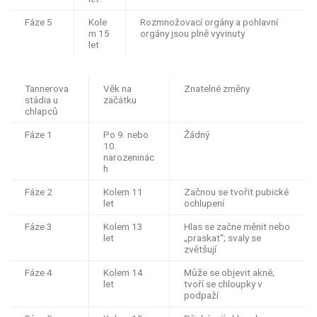
Fáze 5
Kole
Rozmnožovací orgány a pohlavní
m 15
orgány jsou plně vyvinuty
let
Tannerova
Věk na
Znatelné změny
stádia u
začátku
chlapců
Fáze 1
Po 9. nebo
Žádný
10.
narozeninác
h
Fáze 2
Kolem 11
Začnou se tvořit pubické
let
ochlupení
Fáze 3
Kolem 13
Hlas se začne měnit nebo
let
„praskat“; svaly se
zvětšují
Fáze 4
Kolem 14
Může se objevit akné;
let
tvoří se chloupky v
podpaží