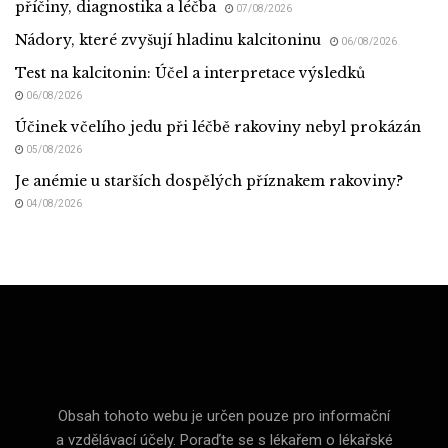
příčiny, diagnostika a léčba
07/08/2026
Nádory, které zvyšují hladinu kalcitoninu
06/08/2026
Test na kalcitonin: Účel a interpretace výsledků
06/08/2026
Účinek včelího jedu při léčbě rakoviny nebyl prokázán
05/08/2026
Je anémie u starších dospělých příznakem rakoviny?
04/08/2026
Med CZ (Medicine of Czechia)
Obsah tohoto webu je určen pouze pro informační
a vzdělávací účely. Poraďte se s lékařem o lékařské