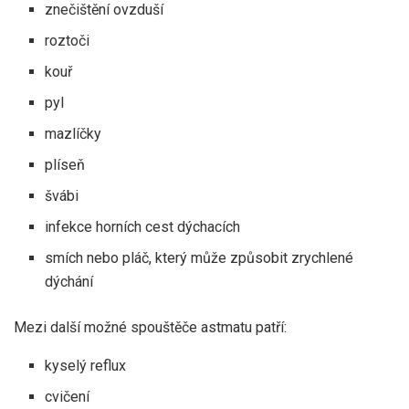
znečištění ovzduší
roztoči
kouř
pyl
mazlíčky
plíseň
švábi
infekce horních cest dýchacích
smích nebo pláč, který
může způsobit
zrychlené
dýchání
Mezi další možné spouštěče astmatu patří:
kyselý reflux
cvičení