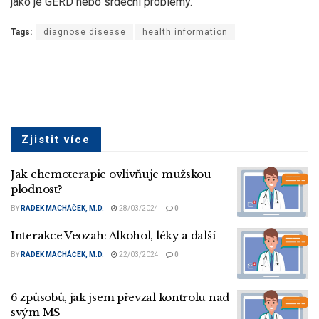
jako je GERD nebo srdeční problémy.
Tags:
diagnose disease
health information
Zjistit více
Jak chemoterapie ovlivňuje mužskou
plodnost?
BY
RADEK MACHÁČEK, M.D.
28/03/2024
0
Interakce Veozah: Alkohol, léky a další
BY
RADEK MACHÁČEK, M.D.
22/03/2024
0
6 způsobů, jak jsem převzal kontrolu nad
svým MS