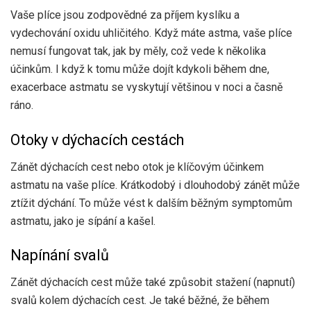
Vaše plíce jsou zodpovědné za příjem kyslíku a
vydechování oxidu uhličitého. Když máte astma, vaše plíce
nemusí fungovat tak, jak by měly, což vede k několika
účinkům. I když k tomu může dojít kdykoli během dne,
exacerbace astmatu se vyskytují většinou v noci a časně
ráno.
Otoky v dýchacích cestách
Zánět dýchacích cest nebo otok je klíčovým účinkem
astmatu na vaše plíce. Krátkodobý i dlouhodobý zánět může
ztížit dýchání. To může vést k dalším běžným symptomům
astmatu, jako je sípání a kašel.
Napínání svalů
Zánět dýchacích cest může také způsobit stažení (napnutí)
svalů kolem dýchacích cest. Je také běžné, že během