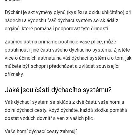
Dýchání je akt výměny plynů (kyslíku a oxidu uhličitého) při
nádechu a výdechu. Váš dýchací systém se skládá z
orgánů, které pomáhají podporovat tyto činnosti.
Zatímco astma primárně postihuje vaše plíce, může
postihnout i jiné části vašeho dýchacího systému. Zjistěte
více o účincích astmatu na váš dýchací systém a o tom, jak
můžete být schopni předcházet a zvládat související
příznaky.
Jaké jsou části dýchacího systému?
Váš dýchací systém se skládá z
dvě části
: vaše horní a
dolní dýchací cesty. Když dýcháte, každá složka pomáhá
dostat vzduch dovnitř a ven z vašich plic.
Vaše horní dýchací cesty zahrnují: