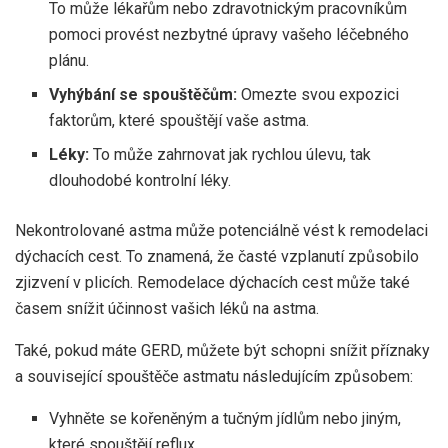
To může lékařům nebo zdravotnickým pracovníkům
pomoci provést nezbytné úpravy vašeho léčebného
plánu.
Vyhýbání se spouštěčům:
Omezte svou expozici
faktorům, které spouštějí vaše astma.
Léky:
To může zahrnovat jak rychlou úlevu, tak
dlouhodobé kontrolní léky.
Nekontrolované astma může potenciálně vést k remodelaci
dýchacích cest. To znamená, že časté vzplanutí způsobilo
zjizvení v plicích. Remodelace dýchacích cest může také
časem snížit účinnost vašich léků na astma.
Také, pokud máte GERD, můžete být schopni snížit příznaky
a související spouštěče astmatu následujícím způsobem:
Vyhněte se kořeněným a tučným jídlům nebo jiným,
které spouštějí reflux.