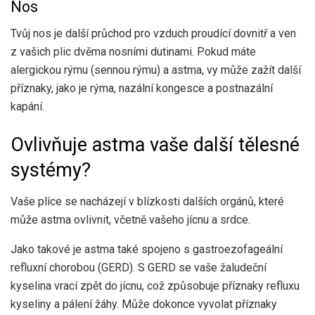
Nos
Tvůj nos je
další průchod
pro vzduch proudící dovnitř a ven
z vašich plic dvěma nosními dutinami. Pokud máte
alergickou rýmu (sennou rýmu) a astma, vy
může zažít
další
příznaky, jako je rýma, nazální kongesce a postnazální
kapání.
Ovlivňuje astma vaše další tělesné
systémy?
Vaše plíce se nacházejí v blízkosti dalších orgánů, které
může astma ovlivnit, včetně vašeho jícnu a srdce.
Jako takové je astma také spojeno s gastroezofageální
refluxní chorobou (GERD). S GERD se vaše žaludeční
kyselina vrací zpět do jícnu, což způsobuje příznaky refluxu
kyseliny a pálení žáhy. Může dokonce vyvolat příznaky