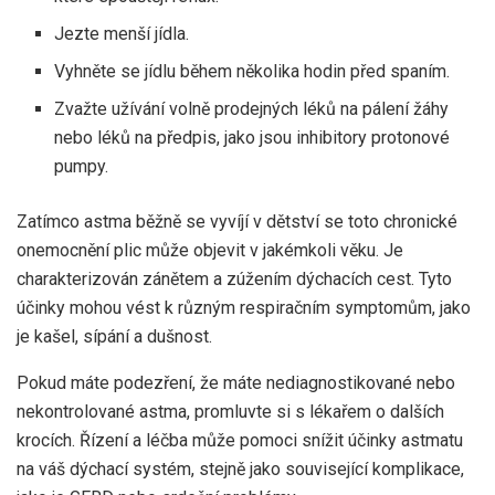
Jezte menší jídla.
Vyhněte se jídlu během několika hodin před spaním.
Zvažte užívání volně prodejných léků na pálení žáhy
nebo léků na předpis, jako jsou inhibitory protonové
pumpy.
Zatímco astma
běžně se vyvíjí
v dětství se toto chronické
onemocnění plic může objevit v jakémkoli věku. Je
charakterizován zánětem a zúžením dýchacích cest. Tyto
účinky mohou vést k různým respiračním symptomům, jako
je kašel, sípání a dušnost.
Pokud máte podezření, že máte nediagnostikované nebo
nekontrolované astma, promluvte si s lékařem o dalších
krocích. Řízení a léčba může pomoci snížit účinky astmatu
na váš dýchací systém, stejně jako související komplikace,