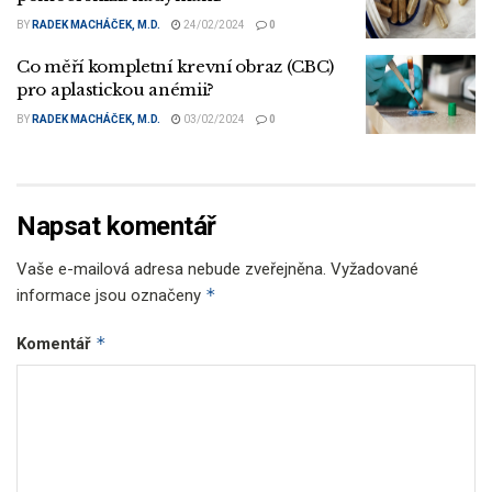
BY
RADEK MACHÁČEK, M.D.
24/02/2024
0
Co měří kompletní krevní obraz (CBC)
pro aplastickou anémii?
BY
RADEK MACHÁČEK, M.D.
03/02/2024
0
Napsat komentář
Vaše e-mailová adresa nebude zveřejněna.
Vyžadované
*
informace jsou označeny
*
Komentář