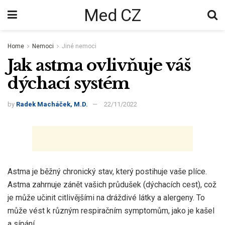
Med CZ
Home
Nemoci
Jiné nemoci
Jak astma ovlivňuje váš
dýchací systém
by
Radek Macháček, M.D.
22/11/2022
Astma je běžný chronický stav, který postihuje vaše plíce.
Astma zahrnuje zánět vašich průdušek (dýchacích cest), což
je může učinit citlivějšími na dráždivé látky a alergeny. To
může vést k různým respiračním symptomům, jako je kašel
a sípání.