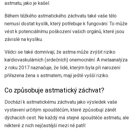
astmatu, jako je kašel.
Během těžkého astmatického záchvatu také vaše tělo
nemusí dostat kyslík, který potřebuje k fungování. To může
vést k potenciálnímu poškození vašich orgánů, které jsou
závislé na kyslíku.
Vědci se také domnívají, že astma může zvýšit riziko
kardiovaskulárních (srdečních) onemocnění. A
metaanalýza
z roku 2017
naznačuje, že lidé, kterým byla při narození
přiřazena žena s astmatem, mají ještě vyšší riziko.
Co způsobuje astmatický záchvat?
Dochází k astmatickému záchvatu
jako výsledek
vaše
vystavení určitým spouštěčům, které způsobují zánět
dýchacích cest. Ne každý má stejné spouštěče astmatu, ale
některé z nich
nejčastější
mezi ně patří: