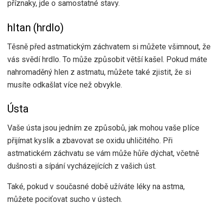
příznaky, jde o samostatné stavy.
hltan (hrdlo)
Těsně před astmatickým záchvatem si můžete všimnout, že
vás svědí hrdlo. To může způsobit větší kašel. Pokud máte
nahromaděný hlen z astmatu, můžete také zjistit, že si
musíte odkašlat více než obvykle.
Ústa
Vaše ústa jsou jedním ze způsobů, jak mohou vaše plíce
přijímat kyslík a zbavovat se oxidu uhličitého. Při
astmatickém záchvatu se vám může hůře dýchat, včetně
dušnosti a sípání vycházejících z vašich úst.
Také, pokud v současné době užíváte léky na astma,
můžete pociťovat sucho v ústech.