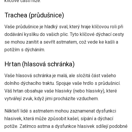
klíčové části níže:
Trachea (průdušnice)
Vaše průdušnice je hladký sval, který hraje klíčovou roli při
dodávání kyslíku do vašich plic. Tyto klíčové dýchací cesty
se mohou zanítit a sevřít astmatem, což vede ke kašli a
potížím s dýcháním.
Hrtan (hlasová schránka)
Vaše hlasová schránka je malá, ale složitá část vašeho
dolního dýchacího traktu. Spojuje vaše hrdlo s průdušnicí.
Váš hrtan obsahuje vaše hlasivky (nebo hlasivky), které
vytvářejí zvuk, když jimi procházíte vzduchem.
Někteří lidé s astmatem mohou zaznamenat dysfunkci
hlasivek, která může způsobit kašel, sípání a dýchací
potíže. Zatímco astma a dysfunkce hlasivek sdílejí podobné