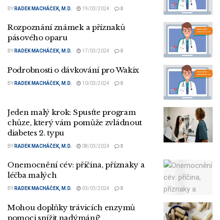
BY
RADEK MACHÁČEK, M.D.
19/03/2024
0
Rozpoznání známek a příznaků
pásového oparu
BY
RADEK MACHÁČEK, M.D.
17/03/2024
0
Podrobnosti o dávkování pro Wakix
BY
RADEK MACHÁČEK, M.D.
10/03/2024
0
Jeden malý krok: Spusťte program
chůze, který vám pomůže zvládnout
diabetes 2. typu
BY
RADEK MACHÁČEK, M.D.
08/03/2024
0
Onemocnění cév: příčina, příznaky a
léčba malých
BY
RADEK MACHÁČEK, M.D.
03/03/2024
0
Mohou doplňky trávicích enzymů
pomoci snížit nadýmání?