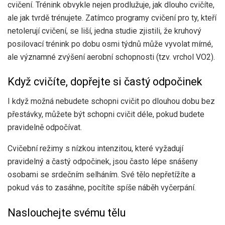
cvičení. Trénink obvykle nejen prodlužuje, jak dlouho cvičíte,
ale jak tvrdě trénujete. Zatímco programy cvičení pro ty, kteří
netolerují cvičení, se liší,
jedna studie
zjistili, že kruhový
posilovací trénink po dobu osmi týdnů může vyvolat mírné,
ale významné zvýšení aerobní schopnosti (tzv. vrchol VO2).
Když cvičíte, dopřejte si častý odpočinek
I když možná nebudete schopni cvičit po dlouhou dobu bez
přestávky, můžete být schopni cvičit déle, pokud budete
pravidelně odpočívat.
Cvičební režimy s nízkou intenzitou, které vyžadují
pravidelný a častý odpočinek, jsou často lépe snášeny
osobami se srdečním selháním. Své tělo nepřetížíte a
pokud vás to zasáhne, pocítíte spíše náběh vyčerpání.
Naslouchejte svému tělu