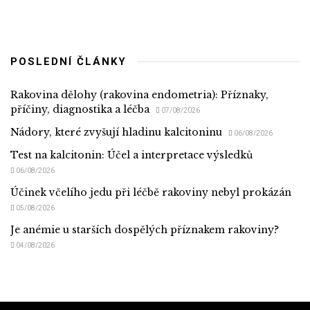
POSLEDNÍ ČLÁNKY
Rakovina dělohy (rakovina endometria): Příznaky,
příčiny, diagnostika a léčba
07/08/2026
Nádory, které zvyšují hladinu kalcitoninu
06/08/2026
Test na kalcitonin: Účel a interpretace výsledků
06/08/2026
Účinek včelího jedu při léčbě rakoviny nebyl prokázán
05/08/2026
Je anémie u starších dospělých příznakem rakoviny?
04/08/2026