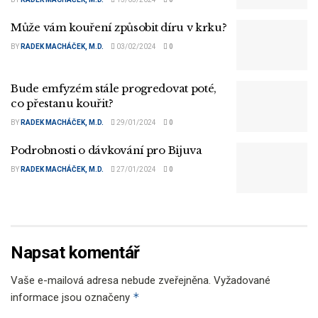
Může vám kouření způsobit díru v krku?
BY
RADEK MACHÁČEK, M.D.
03/02/2024
0
Bude emfyzém stále progredovat poté,
co přestanu kouřit?
BY
RADEK MACHÁČEK, M.D.
29/01/2024
0
Podrobnosti o dávkování pro Bijuva
BY
RADEK MACHÁČEK, M.D.
27/01/2024
0
Napsat komentář
Vaše e-mailová adresa nebude zveřejněna.
Vyžadované
*
informace jsou označeny