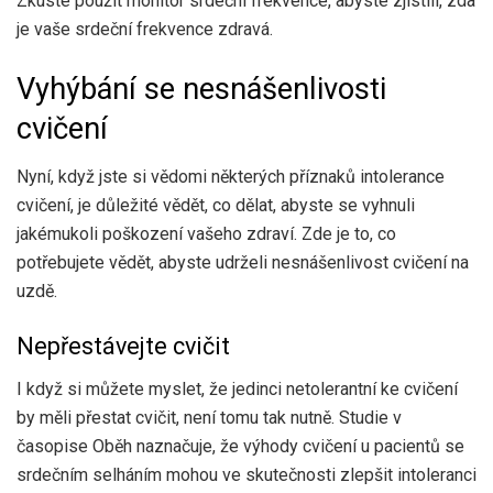
Zkuste použít monitor srdeční frekvence, abyste zjistili, zda
je vaše srdeční frekvence zdravá.
Vyhýbání se nesnášenlivosti
cvičení
Nyní, když jste si vědomi některých příznaků intolerance
cvičení, je důležité vědět, co dělat, abyste se vyhnuli
jakémukoli poškození vašeho zdraví. Zde je to, co
potřebujete vědět, abyste udrželi nesnášenlivost cvičení na
uzdě.
Nepřestávejte cvičit
I když si můžete myslet, že jedinci netolerantní ke cvičení
by měli přestat cvičit, není tomu tak nutně. Studie v
časopise
Oběh
naznačuje, že výhody cvičení u pacientů se
srdečním selháním mohou ve skutečnosti zlepšit intoleranci