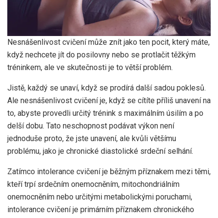
Nesnášenlivost cvičení může znít jako ten pocit, který máte,
když nechcete jít do posilovny nebo se protlačit těžkým
tréninkem, ale ve skutečnosti je to větší problém.
Jistě, každý se unaví, když se prodírá další sadou poklesů.
Ale nesnášenlivost cvičení je, když se cítíte příliš unavení na
to, abyste provedli určitý trénink s maximálním úsilím a po
delší dobu. Tato neschopnost podávat výkon není
jednoduše proto, že jste unavení, ale kvůli většímu
problému, jako je chronické diastolické srdeční selhání.
Zatímco intolerance cvičení je běžným příznakem mezi těmi,
kteří trpí srdečním onemocněním, mitochondriálním
onemocněním nebo určitými metabolickými poruchami,
intolerance cvičení je primárním příznakem chronického