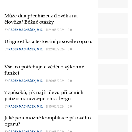
Může dna přecházet z člověka na
člověka? Běžné otázky
BY
RADEK MACHÁČEK, M.D.
24/03/2024
0
Diagnostika a testování pásového oparu
BY
RADEK MACHÁČEK, M.D.
22/03/2024
0
Vše, co potřebujete vědět o výkonné
funkci
BY
RADEK MACHÁČEK, M.D.
20/03/2024
0
7 způsobů, jak najít úlevu při očních
potížích souvisejících s alergií
BY
RADEK MACHÁČEK, M.D.
15/03/2024
0
Jaké jsou možné komplikace pásového
oparu?
BY
RADEK MACHÁČEK, M.D.
13/03/2024
0