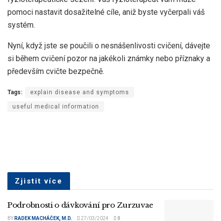
pomoci nastavit dosažitelné cíle, aniž byste vyčerpali váš
systém.
Nyní, když jste se poučili o nesnášenlivosti cvičení, dávejte
si během cvičení pozor na jakékoli známky nebo příznaky a
především cvičte bezpečně.
Tags:
explain disease and symptoms
useful medical information
Zjistit více
Podrobnosti o dávkování pro Zurzuvae
BY
RADEK MACHÁČEK, M.D.
27/03/2024
0