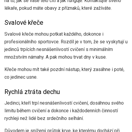
na to, jak se vaše tělo cítí a jak funguje. Kontaktujte svého
lékaře, pokud máte obavy z příznaků, které zažíváte.
Svalové křeče
Svalové křeče mohou potkat každého, dokonce i
profesionálního sportovce. Rozdíl je v tom, že se vyskytují u
jedinců trpících nesnášenlivostí cvičení s minimálním
množstvím námahy. A pak mohou trvat dny v kuse.
Křeče mohou mít také pozdní nástup, který zasáhne i poté,
co jedinec usne.
Rychlá ztráta dechu
Jedinci, kteří trpí nesnášenlivostí cvičení, dosáhnou svého
limitu během cvičení a dokonce i každodenních činností
rychleji než lidé bez srdečního selhání.
Důvodem je snížený průtok krve, ke kterému dochází při