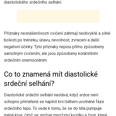
diastolického srdečního selhání.
Příznaky nesnášenlivosti cvičení zahrnují neobvyklé a silné
bolesti po tréninku, únavu, nevolnost, zvracení a další
negativní účinky. Tyto příznaky nejsou přímo způsobeny
samotným cvičením, ale jsou způsobeny konkrétním
srdečním onemocněním.
Co to znamená mít diastolické
srdeční selhání?
Diastolické srdeční selhání nastává, když srdce není
schopno přiměřeně se naplnit krví během uvolněné fáze
srdečního tepu. To vede k tomu, že se do těla pumpuje
méně krve, čímž se snižuje množství kyslíku a živin, které