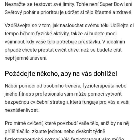
Nesnažte se testovat své limity. Tohle není Super Bowl ani
Světový pohár a prioritou je udržet si tělo šťastné a zdravé.
Vzdělávejte se v tom, jak naslouchat svému tělu. Udělejte si
tempo během fyzické aktivity, takže si budete moci
všimnout, kdy vaše tělo potřebuje přestávku. V ideálním
případě chcete přestat cvičit dříve, než se budete cítit
nepříjemně unavení.
Požádejte někoho, aby na vás dohlížel
Nábor pomoci od osobního trenéra, fyzioterapeuta nebo
jiného fitness profesionála vám může pomoci vytvořit
bezpečnou cvičební strategii, která funguje pro vás a vaši
nesnášenlivost.
Pro mírné cvičení, které povzbudí vaše tělo, aniž by na něj
příliš tlačilo, zkuste jednou nebo dvakrát týdně
fyzioterapeutické sezení. Váš fyzioterapeut vám může