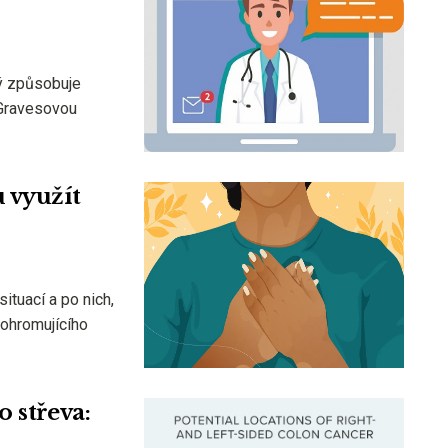
rý způsobuje
 Gravesovou
 využít
tuací a po nich,
ohromujícího
 střeva: