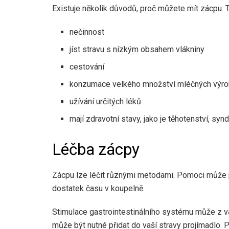
Existuje několik důvodů, proč můžete mít zácpu. Ty
nečinnost
jíst stravu s nízkým obsahem vlákniny
cestování
konzumace velkého množství mléčných výr
užívání určitých léků
mají zdravotní stavy, jako je těhotenství, s
Léčba zácpy
Zácpu lze léčit různými metodami. Pomoci může při
dostatek času v koupelně.
Stimulace gastrointestinálního systému může z va
může být nutné přidat do vaší stravy projímadlo. 