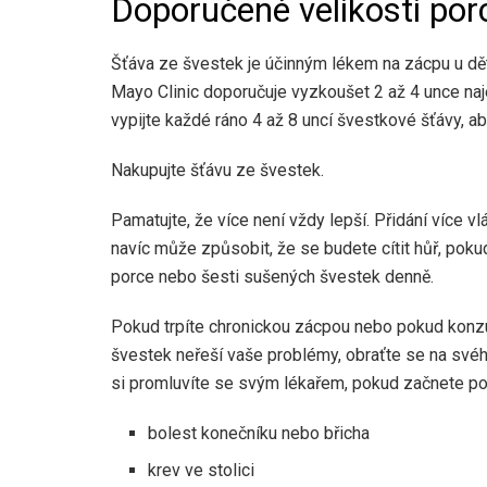
Doporučené velikosti por
Šťáva ze švestek je účinným lékem na zácpu u dět
Mayo Clinic doporučuje vyzkoušet 2 až 4 unce naj
vypijte každé ráno 4 až 8 uncí švestkové šťávy, ab
Nakupujte šťávu ze švestek.
Pamatujte, že více není vždy lepší. Přidání více 
navíc může způsobit, že se budete cítit hůř, poku
porce nebo šesti sušených švestek denně.
Pokud trpíte chronickou zácpou nebo pokud konz
švestek neřeší vaše problémy, obraťte se na svého
si promluvíte se svým lékařem, pokud začnete po
bolest konečníku nebo břicha
krev ve stolici