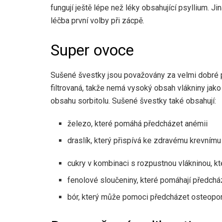
fungují ještě lépe než léky obsahující psyllium. J
léčba první volby při zácpě.
Super ovoce
Sušené švestky jsou považovány za velmi dobré p
filtrovaná, takže nemá vysoký obsah vlákniny jak
obsahu sorbitolu. Sušené švestky také obsahují:
železo, které pomáhá předcházet anémii
draslík, který přispívá ke zdravému krevnímu
cukry v kombinaci s rozpustnou vlákninou, kt
fenolové sloučeniny, které pomáhají předc
bór, který může pomoci předcházet osteopo