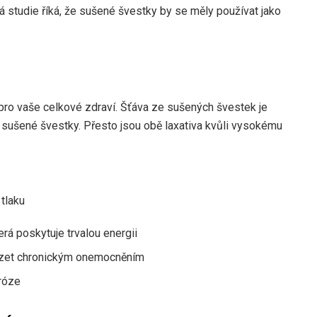
iná studie říká, že sušené švestky by se měly používat jako
ro vaše celkové zdraví. Šťáva ze sušených švestek je
o sušené švestky. Přesto jsou obě laxativa kvůli vysokému
 tlaku
erá poskytuje trvalou energii
házet chronickým onemocněním
róze