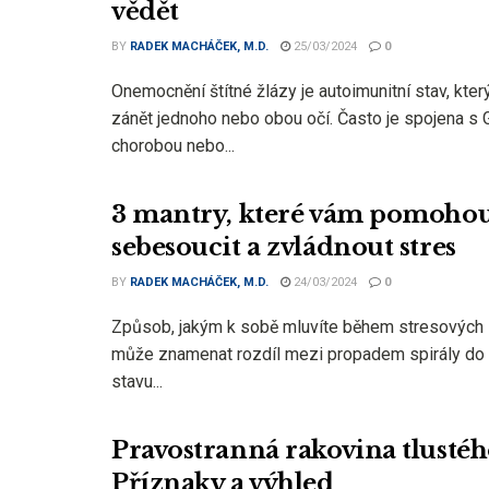
vědět
BY
RADEK MACHÁČEK, M.D.
25/03/2024
0
Onemocnění štítné žlázy je autoimunitní stav, kte
zánět jednoho nebo obou očí. Často je spojena s
chorobou nebo...
3 mantry, které vám pomohou
sebesoucit a zvládnout stres
BY
RADEK MACHÁČEK, M.D.
24/03/2024
0
Způsob, jakým k sobě mluvíte během stresových si
může znamenat rozdíl mezi propadem spirály do 
stavu...
Pravostranná rakovina tlustého
Příznaky a výhled