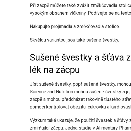
Při zácpě můžete také zvážit změkčovadla stolice,
vysokým obsahem vlákniny. Podívejte se na tent
Nakupujte projímadla
a změkčovadla stolice.
Skvělou variantou jsou také sušené švestky.
Sušené švestky a šťáva z
lék na zácpu
Jíst sušené švestky, popř
sušené švestky, mohou 
Science and Nutrition mohou sušené švestky a jeji
zácpě a mohou předcházet rakovině tlustého stř
pomoci kontrolovat obezitu, cukrovku a kardiovas
Výzkum také ukazuje, že použití švestek a šťávy 
zmírňující zácpu. Jedna studie v Alimentary Pha