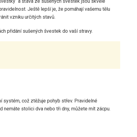
švestky“ a šťáva ze sušených švestek jsou skvělé
ravidelnost. Ještě lepší je, že pomáhají vašemu tělu
it vzniku určitých stavů.
ch přidání sušených švestek do vaší stravy.
lní systém, což ztěžuje pohyb střev. Pravidelné
d nemáte stolici dva nebo tři dny, můžete mít zácpu.