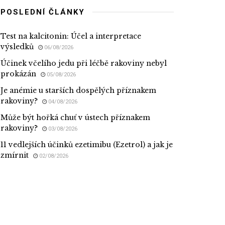
POSLEDNÍ ČLÁNKY
Test na kalcitonin: Účel a interpretace
výsledků
06/08/2026
Účinek včelího jedu při léčbě rakoviny nebyl
prokázán
05/08/2026
Je anémie u starších dospělých příznakem
rakoviny?
04/08/2026
Může být hořká chuť v ústech příznakem
rakoviny?
03/08/2026
11 vedlejších účinků ezetimibu (Ezetrol) a jak je
zmírnit
02/08/2026