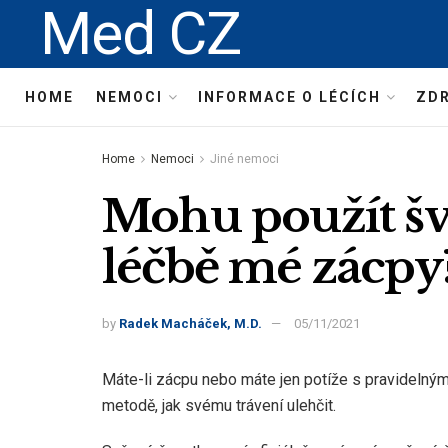
Med CZ
HOME
NEMOCI
INFORMACE O LÉCÍCH
ZDR
Home
Nemoci
Jiné nemoci
Mohu použít šv
léčbě mé zácpy
by
Radek Macháček, M.D.
05/11/2021
Máte-li zácpu nebo máte jen potíže s pravideln
metodě, jak svému trávení ulehčit.