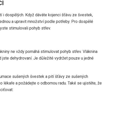
cí
í i dospělých. Když dáváte kojenci šťávu ze švestek,
ednou a upravit množství podle potřeby. Pro dospělé
yste stimulovali pohyb střev.
vlákniny ne vždy pomáhá stimulovat pohyb střev. Vláknina
d jste dehydrovaní. Je důležité vydržet pouze u jedné
umace sušených švestek a pití šťávy ze sušených
 lékaře a požádejte o odbornou radu. Také se ujistěte, že
ciťovat: