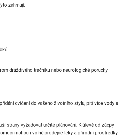
to zahrnují:
obků
yndrom dráždivého tračníku nebo neurologické poruchy
dání cvičení do vašeho životního stylu, pití více vody a
ší strany vyžadovat určité plánování. K úlevě od zácpy
Pomoci mohou i volně prodejné léky a přírodní prostředky.