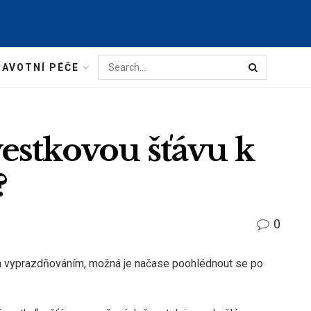
AVOTNÍ PÉČE
estkovou šťávu k
?
0
ým vyprazdňováním, možná je načase poohlédnout se po