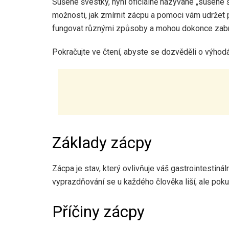
Sušené švestky, nyní oficiálně nazývané „sušené 
možnosti, jak zmírnit zácpu a pomoci vám udržet p
fungovat různými způsoby a mohou dokonce zabrán
Pokračujte ve čtení, abyste se dozvěděli o výhodá
Základy zácpy
Zácpa je stav, který ovlivňuje váš gastrointestiná
vyprazdňování se u každého člověka liší, ale poku
Příčiny zácpy