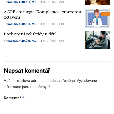
BY
RADEK MACHÁČEK, M.D.
16/01/2024
0
ACDF chirurgie: Komplikace, omezení a
zotavení
BY
RADEK MACHÁČEK, M.D.
15/01/2024
0
Pochopení celulitidy u dětí
BY
RADEK MACHÁČEK, M.D.
14/01/2024
0
Napsat komentář
Vaše e-mailová adresa nebude zveřejněna.
Vyžadované
*
informace jsou označeny
*
Komentář