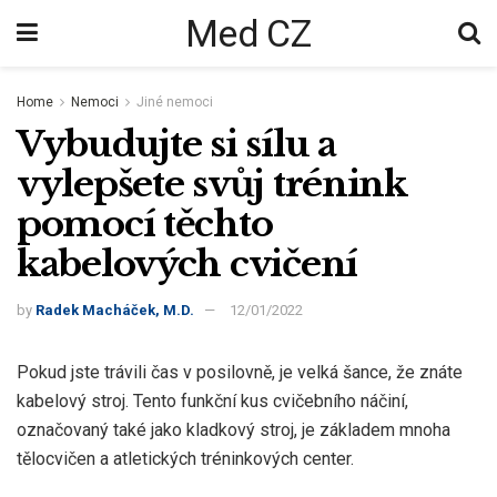
Med CZ
Home
Nemoci
Jiné nemoci
Vybudujte si sílu a
vylepšete svůj trénink
pomocí těchto
kabelových cvičení
by
Radek Macháček, M.D.
12/01/2022
Pokud jste trávili čas v posilovně, je velká šance, že znáte
kabelový stroj. Tento funkční kus cvičebního náčiní,
označovaný také jako kladkový stroj, je základem mnoha
tělocvičen a atletických tréninkových center.