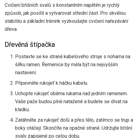
Cvičení břišních svalů s konstantním napětím je rychlý
způsob, jak posílit a vytvarovat střední část. Pro skvělou
stabilitu a základní trénink vyzkoušejte cvičení nařezávání
dřeva.
Dřevěná štípačka
Postavte se ke straně kabelového stroje s nohama na
šířku ramen. Řemenice by měla být na nejvyšším
nastavení.
Připevněte rukojeť k háčku kabelu.
Uchopte rukojeť oběma rukama nad jedním ramenem.
Vaše paže budou plně natažené a budete se dívat na
kladku.
Zatáhněte za rukojeť dolů a přes tělo, zatímco se trup a
boky otáčejí. Skončíte na opačné straně. Udržujte břišní
svaly zapojené po celou dobu.