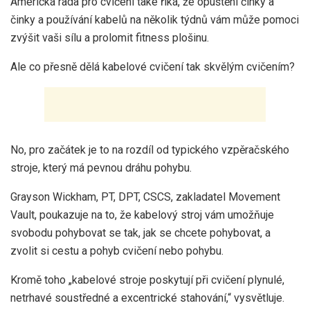
Americká rada pro cvičení také říká, že opuštění činky a
činky a používání kabelů na několik týdnů vám může pomoci
zvýšit vaši sílu a prolomit fitness plošinu.
Ale co přesně dělá kabelové cvičení tak skvělým cvičením?
No, pro začátek je to na rozdíl od typického vzpěračského
stroje, který má pevnou dráhu pohybu.
Grayson Wickham, PT, DPT, CSCS, zakladatel Movement
Vault, poukazuje na to, že kabelový stroj vám umožňuje
svobodu pohybovat se tak, jak se chcete pohybovat, a
zvolit si cestu a pohyb cvičení nebo pohybu.
Kromě toho „kabelové stroje poskytují při cvičení plynulé,
netrhavé soustředné a excentrické stahování,“ vysvětluje.