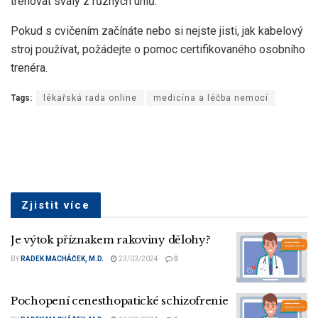
trénovat svaly z různých úhlů.
Pokud s cvičením začínáte nebo si nejste jisti, jak kabelový
stroj používat, požádejte o pomoc certifikovaného osobního
trenéra.
Tags:
lékařská rada online
medicína a léčba nemocí
Zjistit více
Je výtok příznakem rakoviny dělohy?
BY
RADEK MACHÁČEK, M.D.
23/03/2024
0
Pochopení cenesthopatické schizofrenie