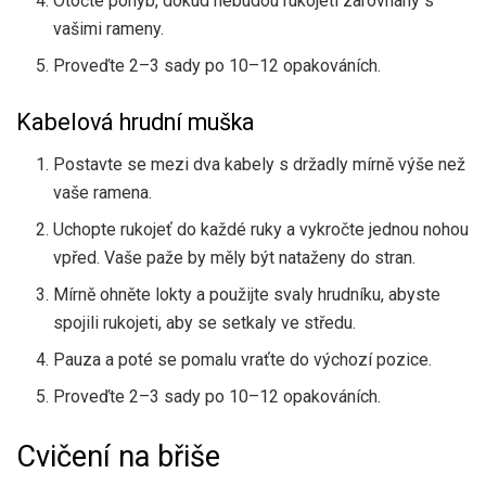
Otočte pohyb, dokud nebudou rukojeti zarovnány s
vašimi rameny.
Proveďte 2–3 sady po 10–12 opakováních.
Kabelová hrudní muška
Postavte se mezi dva kabely s držadly mírně výše než
vaše ramena.
Uchopte rukojeť do každé ruky a vykročte jednou nohou
vpřed. Vaše paže by měly být nataženy do stran.
Mírně ohněte lokty a použijte svaly hrudníku, abyste
spojili rukojeti, aby se setkaly ve středu.
Pauza a poté se pomalu vraťte do výchozí pozice.
Proveďte 2–3 sady po 10–12 opakováních.
Cvičení na břiše