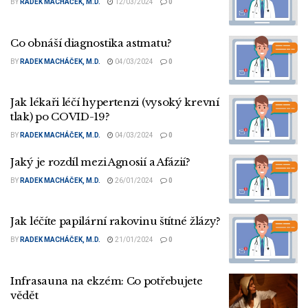
BY
RADEK MACHÁČEK, M.D.
12/03/2024
0
Co obnáší diagnostika astmatu?
BY
RADEK MACHÁČEK, M.D.
04/03/2024
0
Jak lékaři léčí hypertenzi (vysoký krevní
tlak) po COVID-19?
BY
RADEK MACHÁČEK, M.D.
04/03/2024
0
Jaký je rozdíl mezi Agnosií a Afázií?
BY
RADEK MACHÁČEK, M.D.
26/01/2024
0
Jak léčíte papilární rakovinu štítné žlázy?
BY
RADEK MACHÁČEK, M.D.
21/01/2024
0
Infrasauna na ekzém: Co potřebujete
vědět