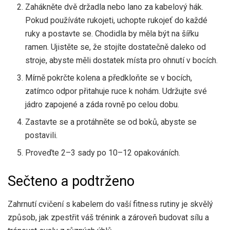
Zahákněte dvě držadla nebo lano za kabelový hák.
Pokud používáte rukojeti, uchopte rukojeť do každé
ruky a postavte se. Chodidla by měla být na šířku
ramen. Ujistěte se, že stojíte dostatečně daleko od
stroje, abyste měli dostatek místa pro ohnutí v bocích.
Mírně pokrčte kolena a předkloňte se v bocích,
zatímco odpor přitahuje ruce k nohám. Udržujte své
jádro zapojené a záda rovně po celou dobu.
Zastavte se a protáhněte se od boků, abyste se
postavili.
Proveďte 2–3 sady po 10–12 opakováních.
Sečteno a podtrženo
Zahrnutí cvičení s kabelem do vaší fitness rutiny je skvělý
způsob, jak zpestřit váš trénink a zároveň budovat sílu a