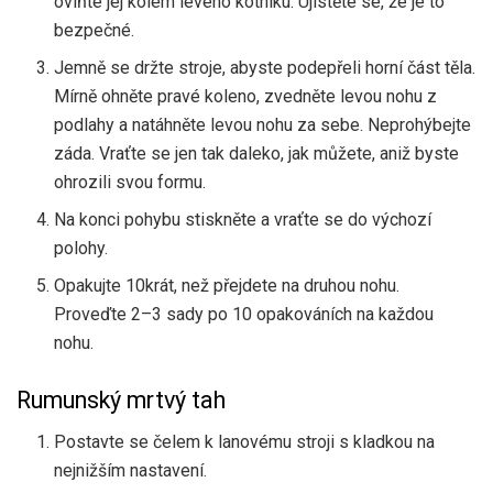
oviňte jej kolem levého kotníku. Ujistěte se, že je to
bezpečné.
Jemně se držte stroje, abyste podepřeli horní část těla.
Mírně ohněte pravé koleno, zvedněte levou nohu z
podlahy a natáhněte levou nohu za sebe. Neprohýbejte
záda. Vraťte se jen tak daleko, jak můžete, aniž byste
ohrozili svou formu.
Na konci pohybu stiskněte a vraťte se do výchozí
polohy.
Opakujte 10krát, než přejdete na druhou nohu.
Proveďte 2–3 sady po 10 opakováních na každou
nohu.
Rumunský mrtvý tah
Postavte se čelem k lanovému stroji s kladkou na
nejnižším nastavení.