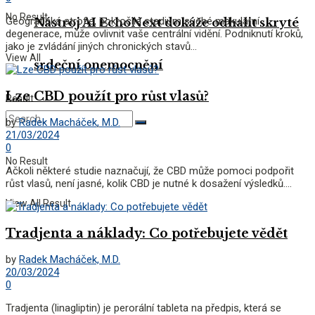
No Result
Geografická atrofie, pokročilé stadium suché makulární
Nástroj AI EchoNext dokáže odhalit skryté
degenerace, může ovlivnit vaše centrální vidění. Podniknutí kroků,
jako je zvládání jiných chronických stavů...
View All
srdeční onemocnění
Lze CBD použít pro růst vlasů?
Result
by
Radek Macháček, M.D.
21/03/2024
0
No Result
Ačkoli některé studie naznačují, že CBD může pomoci podpořit
růst vlasů, není jasné, kolik CBD je nutné k dosažení výsledků....
View All Result
Tradjenta a náklady: Co potřebujete vědět
by
Radek Macháček, M.D.
20/03/2024
0
Tradjenta (linagliptin) je perorální tableta na předpis, která se