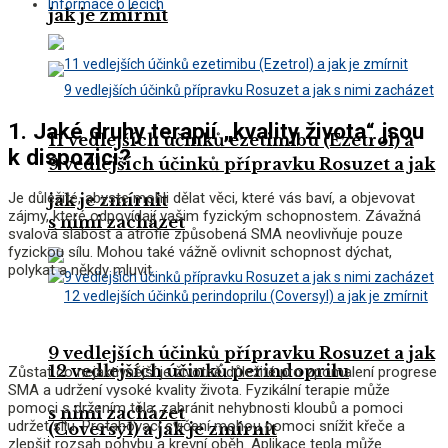
Informace o lécích
jak je zmírnit
1. Jaké druhy terapií „kvality života“ jsou
11 vedlejších účinků ezetimibu (Ezetrol) a
k dispozici?
9 vedlejších účinků přípravku Rosuzet a jak
Je důležité, abyste mohli dělat věci, které vás baví, a objevovat
jak je zmírnit
zájmy, které odpovídají vašim fyzickým schopnostem. Závažná
s nimi zacházet
svalová slabost a atrofie způsobená SMA neovlivňuje pouze
fyzickou sílu. Mohou také vážně ovlivnit schopnost dýchat,
polykat a někdy mluvit.
9 vedlejších účinků přípravku Rosuzet a jak
12 vedlejších účinků perindoprilu
Zůstat co nejaktivnější je životně důležité pro zpomalení progrese
SMA a udržení vysoké kvality života. Fyzikální terapie může
pomoci s držením těla, zabránit nehybnosti kloubů a pomoci
s nimi zacházet
udržet sílu. Protahovací cvičení mohou pomoci snížit křeče a
(Coversyl) a jak je zmírnit
zlepšit rozsah pohybu a krevní oběh. Aplikace tepla může