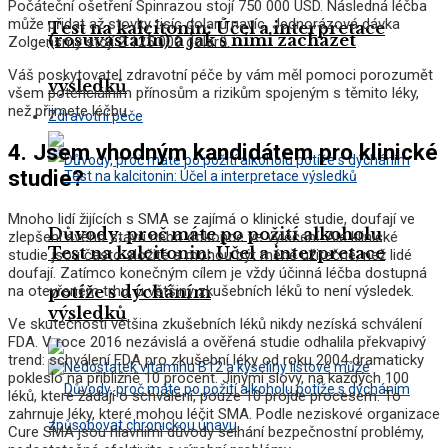
Počáteční ošetření Spinrazou stojí 750 000 USD. Následná léčba
může přidat až stovky tisíc dolarů navíc. Jednorázová dávka
Test na kalcitonin: Účel a interpretace
(rosuvastatin) a jak s nimi zacházet
Zolgensmy stojí 2 125 000 dolarů.
Váš poskytovatel zdravotní péče by vám měl pomoci porozumět
výsledků
všem potenciálním přínosům a rizikům spojeným s těmito léky,
než přijmete léčbu.
Zdravotní péče
4. Jsem vhodným kandidátem pro klinické
studie?
Mnoho lidí žijících s SMA se zajímá o klinické studie, doufají ve
Důvody, proč máte po požití alkoholu
zlepšení svého stavu nebo dokonce ve vyléčení. Ale klinické
Test na kalcitonin: Účel a interpretace
studie jsou často složité a mohou být méně užitečné, než lidé
doufají. Zatímco konečným cílem je vždy účinná léčba dostupná
na otevřeném trhu, u většiny zkušebních léků to není výsledek.
potíže s dýcháním
výsledků
Ve skutečnosti většina zkušebních léků nikdy nezíská schválení
FDA. V roce 2016 nezávislá a ověřená studie odhalila překvapivý
trend: schválení FDA pro zkušební léky od roku 2004 dramaticky
pokleslo na přibližně 10 procent. Jinými slovy, na každých 100
léků, které žádají o schválení, pouze 10 projde procesem. To
zahrnuje léky, které mohou léčit SMA. Podle neziskové organizace
Cure SMA jsou hlavními důvody selhání bezpečnostní problémy,