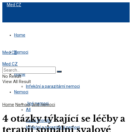
Med CZ
Home
Nemoci
Med CZ
Med CZ
All
Home
No Result
View All Result
Infekční a parazitární nemoci
Nemoci
Jiné nemoci
Home
Nemoci
Jiné nemoci
All
4 otázky týkající se léčby a
Kožní choroby
terapií spinální svalové
Infekční a parazitární nemoci