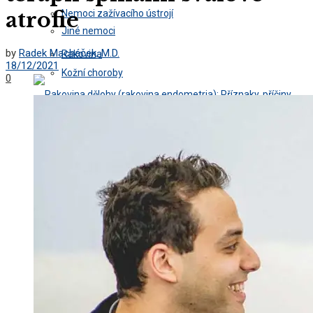
atrofie
Nemoci zažívacího ústrojí
Jiné nemoci
by
Radek Macháček, M.D.
Rakovina
18/12/2021
Kožní choroby
0
Nemoci zažívacího ústrojí
Rakovina
Rakovina dělohy (rakovina endometria):
Příznaky, příčiny, diagnostika a léčba
Rakovina dělohy (rakovina endometria):