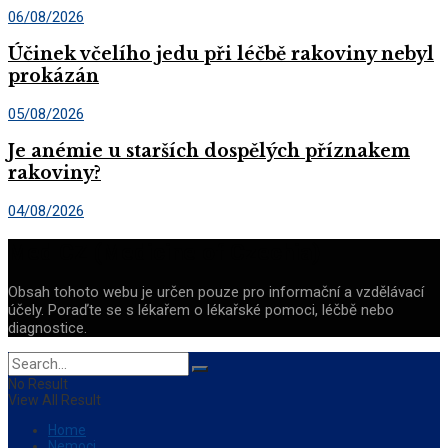
06/08/2026
Účinek včelího jedu při léčbě rakoviny nebyl
prokázán
05/08/2026
Je anémie u starších dospělých příznakem
rakoviny?
04/08/2026
Med CZ (Medicine of Czechia)
Obsah tohoto webu je určen pouze pro informační a vzdělávací
účely. Poraďte se s lékařem o lékařské pomoci, léčbě nebo
diagnostice.
No Result
View All Result
Home
Nemoci