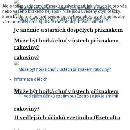
Ale s tolika variacemi příznaků a závažnosti, jak víte, co je pro vás
nebo vašeho blízkého nejlepší? Níže jsou uvedeny čtyři otázky,
které byste měli položit svému poskytovateli zdravotní péče, aby
vám pomohly určit správné možnosti pro vaši situaci.
Je anémie u starších dospělých příznakem
Může být hořká chuť v ústech příznakem
rakoviny?
rakoviny?
Informace o lécích
Může být hořká chuť v ústech příznakem
rakoviny?
11 vedlejších účinků ezetimibu (Ezetrol) a