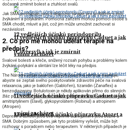
dočasně zmírnit bolest a ztuhlost svalů.
Jak SMA postupuje, jsou k dispozici terapie pro problémy s řečí,
žvýkáním a polykáním. Pomocná zařízení mohou pomoci osobě s
SMA chodit, mluvit a jíst, což jim může umožnit zachovat si
nezávislost.
12 vedlejších účinků perindoprilu
11 vedlejších účinků přípravku Caduet a jak
2. Co pro mě mohou udělat terapie na
předpis?
(Coversyl) a jak je zmírnit
s nimi zacházet
Svalové bolesti a křeče, snížený rozsah pohybu a problémy kolem
žvýkání, polykání a slintání lze léčit léky na předpis.
The
Národní ústav neurologických poruch a mrtvice
navrhuje,
abyste se zeptali svého poskytovatele zdravotní péče na svalová
relaxancia, jako je baklofen (Gablofen), tizanidin (Zanaflex) a
benzodiazepiny. Botulotoxin je někdy aplikován přímo do slinných
11 vedlejších účinků přípravku Caduet a jak
žláz při křečích čelistí nebo slintání. Nadměrné sliny lze také léčit
amitriptylinem (Elavil), glykopyrolátem (Robinul) a atropinem
(Atropen).
s nimi zacházet
13 nežádoucích účinků přípravku Atozet a
Deprese a úzkost jsou dva nepřímé účinky, které jsou běžné u
SMA. Dobrým způsobem, jak tyto problémy vyřešit, může být
rozhovor s poradcem nebo terapeutem. V některých případech je