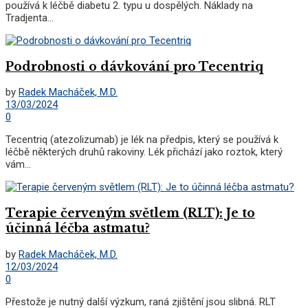
používá k léčbě diabetu 2. typu u dospělých. Náklady na
Tradjenta...
Podrobnosti o dávkování pro Tecentriq
by
Radek Macháček, M.D.
13/03/2024
0
Tecentriq (atezolizumab) je lék na předpis, který se používá k
léčbě některých druhů rakoviny. Lék přichází jako roztok, který
vám...
Terapie červeným světlem (RLT): Je to
účinná léčba astmatu?
by
Radek Macháček, M.D.
12/03/2024
0
Přestože je nutný další výzkum, raná zjištění jsou slibná. RLT