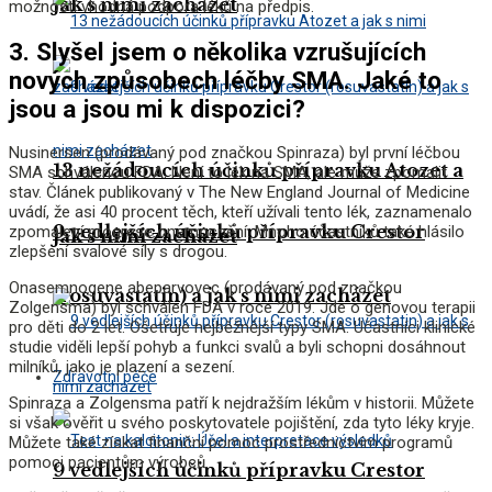
jak s nimi zacházet
možností vhodná podpora léků na předpis.
3. Slyšel jsem o několika vzrušujících
nových způsobech léčby SMA. Jaké to
jsou a jsou mi k dispozici?
Nusinersen (prodávaný pod značkou Spinraza) byl první léčbou
13 nežádoucích účinků přípravku Atozet a
SMA schválenou FDA. Není to lék na SMA, ale může zpomalit
stav. Článek publikovaný v The New England Journal of Medicine
uvádí, že asi 40 procent těch, kteří užívali tento lék, zaznamenalo
9 vedlejších účinků přípravku Crestor
zpomalení progrese onemocnění. Mnoho účastníků také hlásilo
jak s nimi zacházet
zlepšení svalové síly s drogou.
Onasemnogene abeparvovec (prodávaný pod značkou
(rosuvastatin) a jak s nimi zacházet
Zolgensma) byl schválen FDA v roce 2019. Jde o genovou terapii
pro děti do 2 let. Ošetřuje nejběžnější typy SMA. Účastníci klinické
studie viděli lepší pohyb a funkci svalů a byli schopni dosáhnout
milníků, jako je plazení a sezení.
Zdravotní péče
Spinraza a Zolgensma patří k nejdražším lékům v historii. Můžete
si však ověřit u svého poskytovatele pojištění, zda tyto léky kryje.
Můžete také získat finanční pomoc prostřednictvím programů
pomoci pacientům výrobců.
9 vedlejších účinků přípravku Crestor