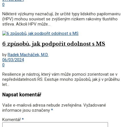
0
Některé výzkumy naznačují, že určité typy lidského papilomaviru
(HPV) mohou souviset se zvýšeným rizikem rakoviny tlustého
střeva. Ačkoli HPV může...
6 způsobů, jak podpořit odolnost s MS
by
Radek Macháček, M.D.
06/03/2024
0
Resilience je nástroj, který vám může pomoci zorientovat se v
nepředvídatelnosti RS. Existuje mnoho způsobů, jak ji v průběhu
let...
Napsat komentář
Vaše e-mailová adresa nebude zveřejněna.
Vyžadované
informace jsou označeny
*
Komentář
*