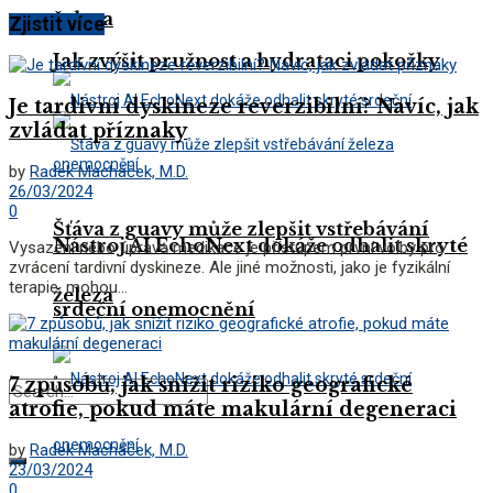
železa
Zjistit více
Jak zvýšit pružnost a hydrataci pokožky
Je tardivní dyskineze reverzibilní? Navíc, jak
zvládat příznaky
by
Radek Macháček, M.D.
26/03/2024
0
Šťáva z guavy může zlepšit vstřebávání
Nástroj AI EchoNext dokáže odhalit skryté
Vysazení nebo úprava medikace je přístupem první volby pro
zvrácení tardivní dyskineze. Ale jiné možnosti, jako je fyzikální
terapie, mohou...
železa
srdeční onemocnění
7 způsobů, jak snížit riziko geografické
atrofie, pokud máte makulární degeneraci
by
Radek Macháček, M.D.
23/03/2024
0