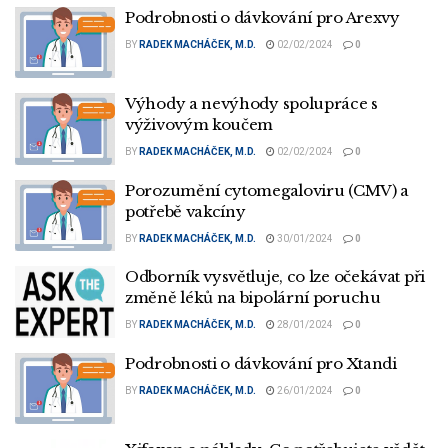
Podrobnosti o dávkování pro Arexvy
BY
RADEK MACHÁČEK, M.D.
02/02/2024
0
Výhody a nevýhody spolupráce s
výživovým koučem
BY
RADEK MACHÁČEK, M.D.
02/02/2024
0
Porozumění cytomegaloviru (CMV) a
potřebě vakcíny
BY
RADEK MACHÁČEK, M.D.
30/01/2024
0
Odborník vysvětluje, co lze očekávat při
změně léků na bipolární poruchu
BY
RADEK MACHÁČEK, M.D.
28/01/2024
0
Podrobnosti o dávkování pro Xtandi
BY
RADEK MACHÁČEK, M.D.
26/01/2024
0