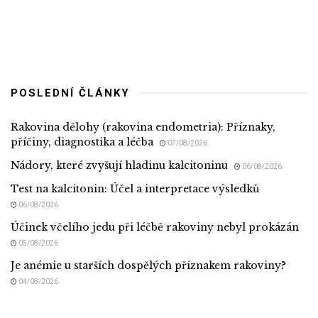
POSLEDNÍ ČLÁNKY
Rakovina dělohy (rakovina endometria): Příznaky,
příčiny, diagnostika a léčba
07/08/2026
Nádory, které zvyšují hladinu kalcitoninu
06/08/2026
Test na kalcitonin: Účel a interpretace výsledků
06/08/2026
Účinek včelího jedu při léčbě rakoviny nebyl prokázán
05/08/2026
Je anémie u starších dospělých příznakem rakoviny?
04/08/2026