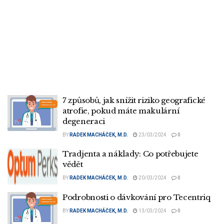
7 způsobů, jak snížit riziko geografické
atrofie, pokud máte makulární
degeneraci
BY
RADEK MACHÁČEK, M.D.
23/03/2024
0
Tradjenta a náklady: Co potřebujete
vědět
BY
RADEK MACHÁČEK, M.D.
20/03/2024
0
Podrobnosti o dávkování pro Tecentriq
BY
RADEK MACHÁČEK, M.D.
13/03/2024
0