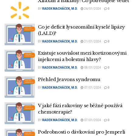
Xifaxan a náklady: Co potřebujete vědět
BY
RADEK MACHÁČEK, M.D.
26/01/2024
0
Co je deficit lysozomální kyselé lipázy
(LALD)?
BY
RADEK MACHÁČEK, M.D.
21/01/2024
0
Existuje souvislost mezi kortizonovými
injekcemi a bolestmi hlavy?
BY
RADEK MACHÁČEK, M.D.
08/01/2024
0
Přehled Jeavons syndromu
BY
RADEK MACHÁČEK, M.D.
07/01/2024
0
V jaké fázi rakoviny se běžně používá
chemoterapie?
BY
RADEK MACHÁČEK, M.D.
07/01/2024
0
Podrobnosti o dávkování pro Jemperli