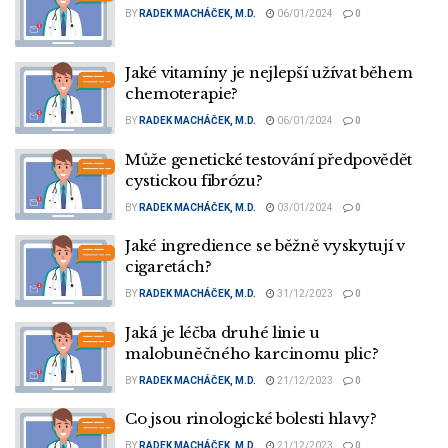
BY
RADEK MACHÁČEK, M.D.
06/01/2024
0
Jaké vitamíny je nejlepší užívat během
chemoterapie?
BY
RADEK MACHÁČEK, M.D.
06/01/2024
0
Může genetické testování předpovědět
cystickou fibrózu?
BY
RADEK MACHÁČEK, M.D.
03/01/2024
0
Jaké ingredience se běžně vyskytují v
cigaretách?
BY
RADEK MACHÁČEK, M.D.
31/12/2023
0
Jaká je léčba druhé linie u
malobuněčného karcinomu plic?
BY
RADEK MACHÁČEK, M.D.
21/12/2023
0
Co jsou rinologické bolesti hlavy?
BY
RADEK MACHÁČEK, M.D.
21/12/2023
0