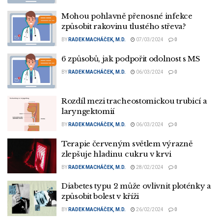
Mohou pohlavně přenosné infekce
způsobit rakovinu tlustého střeva?
BY
RADEK MACHÁČEK, M.D.
07/03/2024
0
6 způsobů, jak podpořit odolnost s MS
BY
RADEK MACHÁČEK, M.D.
06/03/2024
0
Rozdíl mezi tracheostomickou trubicí a
laryngektomií
BY
RADEK MACHÁČEK, M.D.
06/03/2024
0
Terapie červeným světlem výrazně
zlepšuje hladinu cukru v krvi
BY
RADEK MACHÁČEK, M.D.
28/02/2024
0
Diabetes typu 2 může ovlivnit ploténky a
způsobit bolest v kříži
BY
RADEK MACHÁČEK, M.D.
26/02/2024
0