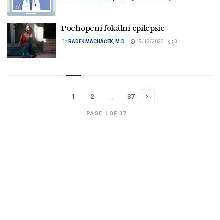
Pochopení fokální epilepsie
BY
RADEK MACHÁČEK, M.D.
19/12/2023
0
1
2
…
37
PAGE 1 OF 37