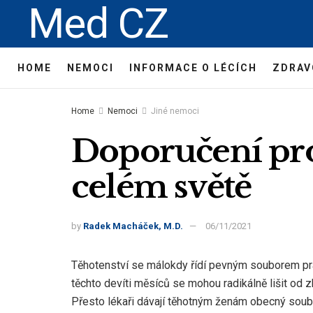
Med CZ
HOME
NEMOCI
INFORMACE O LÉCÍCH
ZDRAV
Home
Nemoci
Jiné nemoci
Doporučení pro
celém světě
by
Radek Macháček, M.D.
06/11/2021
Těhotenství se málokdy řídí pevným souborem prav
těchto devíti měsíců se mohou radikálně lišit od zk
Přesto lékaři dávají těhotným ženám obecný soubo