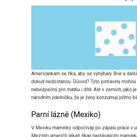
Američankám se říká, aby se vyhýbaly Brie a dal
dokud nedostanou. Důvod? Tyto potraviny mohou
nebezpečný pro matku i dítě. Ale v zemích, jako je
národním jídelníčku, že je ženy konzumují přímo b
Parní lázně (Mexiko)
V Mexiku maminky odpočívají po zápalu práce v ukl
Mezitím američtí lékaři říkají nastávajícím mamin