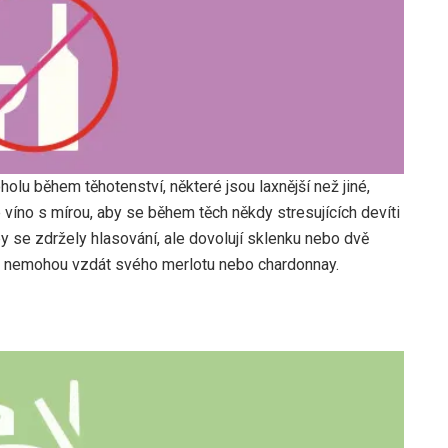
olu během těhotenství, některé jsou laxnější než jiné,
 víno s mírou, aby se během těch někdy stresujících devíti
aby se zdržely hlasování, ale dovolují sklenku nebo dvě
tě nemohou vzdát svého merlotu nebo chardonnay.