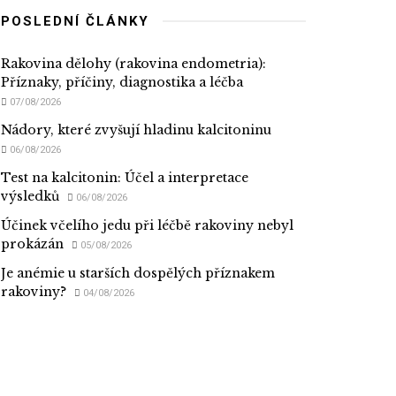
POSLEDNÍ ČLÁNKY
Rakovina dělohy (rakovina endometria):
Příznaky, příčiny, diagnostika a léčba
07/08/2026
Nádory, které zvyšují hladinu kalcitoninu
06/08/2026
Test na kalcitonin: Účel a interpretace
výsledků
06/08/2026
Účinek včelího jedu při léčbě rakoviny nebyl
prokázán
05/08/2026
Je anémie u starších dospělých příznakem
rakoviny?
04/08/2026