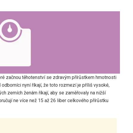
teré začnou těhotenství se zdravým přírůstkem hmotnosti
odborníci nyní říkají, že toto rozmezí je příliš vysoké,
ných zemích ženám říkají, aby se zaměřovaly na nižší
ručují ne více než 15 až 26 liber celkového přírůstku