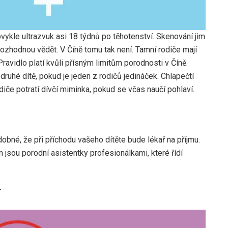
vykle ultrazvuk asi 18 týdnů po těhotenství. Skenování jim
o rozhodnou vědět. V Číně tomu tak není. Tamní rodiče mají
ravidlo platí kvůli přísným limitům porodnosti v Číně.
druhé dítě, pokud je jeden z rodičů jedináček. Chlapečtí
diče potratí dívčí miminka, pokud se včas naučí pohlaví.
né, že při příchodu vašeho dítěte bude lékař na příjmu.
sou porodní asistentky profesionálkami, které řídí
í