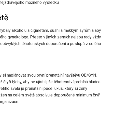
nejzdravějšího možného výsledku.
ětě
hýbaly alkoholu a cigaretám, sushi a měkkým sýrům a aby
svého gynekologa. Přesto v jiných zemích nejsou rady vždy
y neobvyklých těhotenských doporučení a postupů z celého
by si naplánovat svou první prenatální návštěvu OB/GYN.
čtyři týdny, aby se ujistili, že těhotenství probíhá hladce
řetího světa je prenatální péče luxus, který si ženy
h žen na celém světě absolvuje doporučené minimum čtyř
organizace.