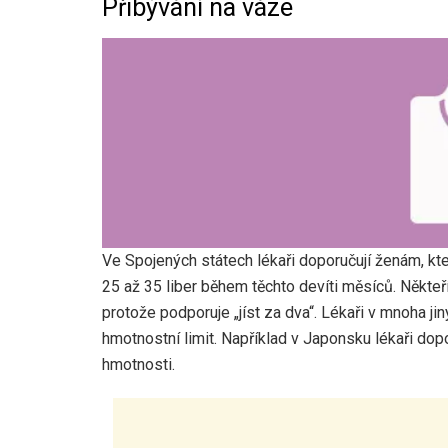
Přibývání na váze
Ve Spojených státech lékaři doporučují ženám, k
25 až 35 liber během těchto devíti měsíců. Někteří 
protože podporuje „jíst za dva“. Lékaři v mnoha ji
hmotnostní limit. Například v Japonsku lékaři dopo
hmotnosti.