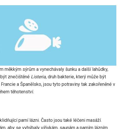
ším měkkým sýrům a vynechávaly šunku a další lahůdky,
 být znečištěné
Listeria
, druh bakterie, který může být
 Francie a Španělsko, jsou tyto potraviny tak zakořeněné v
ěhem těhotenství.
idňující parní lázni. Často jsou také léčeni masáží.
kám, aby se vyhýbaly vířivkám, saunám a parním lázním.