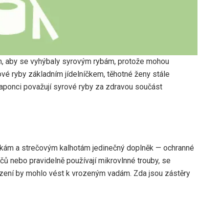
ám, aby se vyhýbaly syrovým rybám, protože mohou
ové ryby základním jídelníčkem, těhotné ženy stále
 Japonci považují syrové ryby za zdravou součást
nkám a strečovým kalhotám jedinečný doplněk — ochranné
ítačů nebo pravidelně používají mikrovlnné trouby, se
řízení by mohlo vést k vrozeným vadám. Zda jsou zástěry