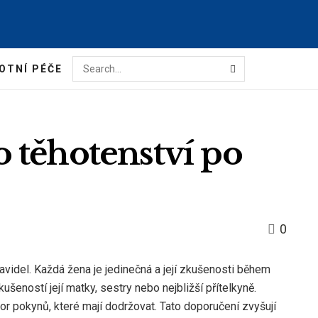
OTNÍ PÉČE
 těhotenství po
0
idel. Každá žena je jedinečná a její zkušenosti během
ušeností její matky, sestry nebo nejbližší přítelkyně.
r pokynů, které mají dodržovat. Tato doporučení zvyšují