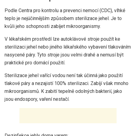
Podle
Centra pro kontrolu a prevenci nemocí (CDC)
, vlhké
teplo je nejúčinnějším způsobem sterilizace jehel. Je to
kvůli jeho schopnosti zabíjet mikroorganismy.
V lékařském prostředí lze autoklávové stroje použít ke
sterilizaci jehel nebo jiného lékařského vybavení tlakováním
nasycené páry. Tyto stroje jsou velmi drahé a nemusí být
praktické pro domácí použití.
Sterilizace jehel vařící vodou není tak účinná jako použití
tlakové páry a nezajistí 100% sterilizaci. Zabíjí však mnoho
mikroorganismů. K zabití tepelně odolných bakterií, jako
jsou endospory, vaření nestačí.
Dezinfekce jehly doma varem: