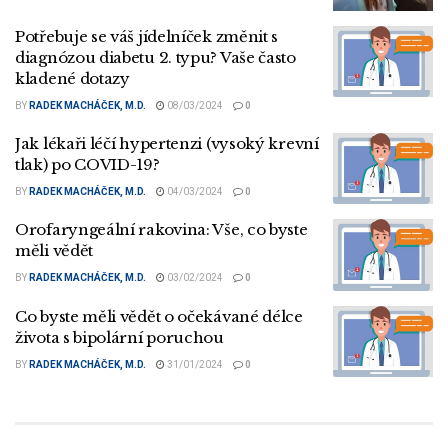
Potřebuje se váš jídelníček změnit s
diagnózou diabetu 2. typu? Vaše často
kladené dotazy
BY
RADEK MACHÁČEK, M.D.
08/03/2024
0
Jak lékaři léčí hypertenzi (vysoký krevní
tlak) po COVID-19?
BY
RADEK MACHÁČEK, M.D.
04/03/2024
0
Orofaryngeální rakovina: Vše, co byste
měli vědět
BY
RADEK MACHÁČEK, M.D.
03/02/2024
0
Co byste měli vědět o očekávané délce
života s bipolární poruchou
BY
RADEK MACHÁČEK, M.D.
31/01/2024
0