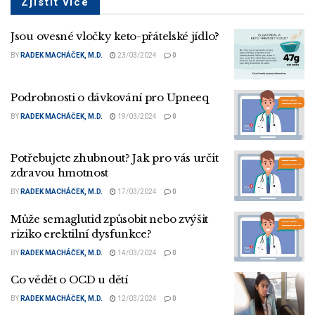
Zjistit více
Jsou ovesné vločky keto-přátelské jídlo?
BY
RADEK MACHÁČEK, M.D.
23/03/2024
0
Podrobnosti o dávkování pro Upneeq
BY
RADEK MACHÁČEK, M.D.
19/03/2024
0
Potřebujete zhubnout? Jak pro vás určit
zdravou hmotnost
BY
RADEK MACHÁČEK, M.D.
17/03/2024
0
Může semaglutid způsobit nebo zvýšit
riziko erektilní dysfunkce?
BY
RADEK MACHÁČEK, M.D.
14/03/2024
0
Co vědět o OCD u dětí
BY
RADEK MACHÁČEK, M.D.
12/03/2024
0