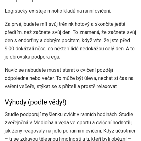
Logisticky existuje mnoho kladů na ranní cvičení.
Za prvé, budete mít svůj trénink hotový a skončíte ještě
předtím, než začnete svůj den. To znamená, že začnete svůj
den s endorfiny a dobrým pocitem, když víte, že jste před
9:00 dokázali něco, co někteří lidé nedokážou celý den. A to
je obrovská podpora ega.
Navíc se nebudete muset starat o cvičení později
odpoledne nebo večer. To může být úleva, nechat si čas na
vaření večeře, stýkat se s přáteli a prostě relaxovat.
Výhody (podle vědy!)
Studie podporují myšlenku cvičit v ranních hodinách. Studie
zveřejněná v
Medicína a věda ve sportu a cvičení
hodnotili,
jak ženy reagovaly na jídlo po ranním cvičení. Když účastníci
– ti se zdravou tělesnou hmotností a ti, kteří byli obézní –