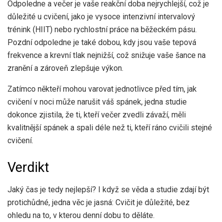
Odpoledne a večer je vaše reakční doba nejrychlejší, což je
důležité u cvičení, jako je vysoce intenzivní intervalový
trénink (HIIT) nebo rychlostní práce na běžeckém pásu.
Pozdní odpoledne je také dobou, kdy jsou vaše tepová
frekvence a krevní tlak nejnižší, což snižuje vaše šance na
zranění a zároveň zlepšuje výkon.
Zatímco někteří mohou varovat jednotlivce před tím, jak
cvičení v noci může narušit váš spánek, jedna studie
dokonce zjistila, že ti, kteří večer zvedli závaží, měli
kvalitnější spánek a spali déle než ti, kteří ráno cvičili stejné
cvičení.
Verdikt
Jaký čas je tedy nejlepší? I když se věda a studie zdají být
protichůdné, jedna věc je jasná: Cvičit je důležité, bez
ohledu na to, v kterou denní dobu to děláte.