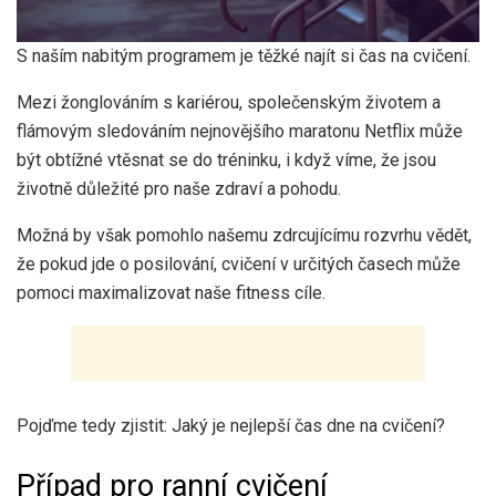
S naším nabitým programem je těžké najít si čas na cvičení.
Mezi žonglováním s kariérou, společenským životem a
flámovým sledováním nejnovějšího maratonu Netflix může
být obtížné vtěsnat se do tréninku, i když víme, že jsou
životně důležité pro naše zdraví a pohodu.
Možná by však pomohlo našemu zdrcujícímu rozvrhu vědět,
že pokud jde o posilování, cvičení v určitých časech může
pomoci maximalizovat naše fitness cíle.
Pojďme tedy zjistit: Jaký je nejlepší čas dne na cvičení?
Případ pro ranní cvičení