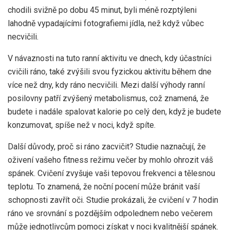
chodili svižně po dobu 45 minut, byli méně rozptýleni
lahodně vypadajícími fotografiemi jídla, než když vůbec
necvičili.
V návaznosti na tuto ranní aktivitu ve dnech, kdy účastníci
cvičili ráno, také zvýšili svou fyzickou aktivitu během dne
více než dny, kdy ráno necvičili. Mezi další výhody ranní
posilovny patří zvýšený metabolismus, což znamená, že
budete i nadále spalovat kalorie po celý den, když je budete
konzumovat, spíše než v noci, když spíte.
Další důvody, proč si ráno zacvičit?
Studie
naznačují, že
oživení vašeho fitness režimu večer by mohlo ohrozit váš
spánek. Cvičení zvyšuje vaši tepovou frekvenci a tělesnou
teplotu. To znamená, že noční pocení může bránit vaší
schopnosti zavřít oči.
Studie
prokázali, že cvičení v 7 hodin
ráno ve srovnání s pozdějším odpolednem nebo večerem
může jednotlivcům pomoci získat v noci kvalitnější spánek.