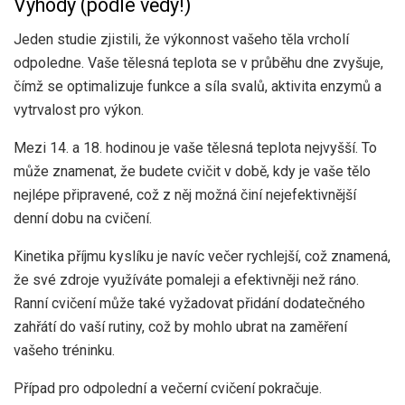
Výhody (podle vědy!)
Jeden
studie
zjistili, že výkonnost vašeho těla vrcholí
odpoledne. Vaše tělesná teplota se v průběhu dne zvyšuje,
čímž se optimalizuje funkce a síla svalů, aktivita enzymů a
vytrvalost pro výkon.
Mezi 14. a 18. hodinou je vaše tělesná teplota nejvyšší. To
může znamenat, že budete cvičit v době, kdy je vaše tělo
nejlépe připravené, což z něj možná činí nejefektivnější
denní dobu na cvičení.
Kinetika příjmu kyslíku je navíc večer rychlejší, což znamená,
že své zdroje využíváte pomaleji a efektivněji než ráno.
Ranní cvičení může také vyžadovat přidání dodatečného
zahřátí do vaší rutiny, což by mohlo ubrat na zaměření
vašeho tréninku.
Případ pro odpolední a večerní cvičení pokračuje.