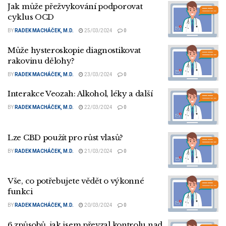
Jak může přežvykování podporovat
cyklus OCD
BY
RADEK MACHÁČEK, M.D.
25/03/2024
0
Může hysteroskopie diagnostikovat
rakovinu dělohy?
BY
RADEK MACHÁČEK, M.D.
23/03/2024
0
Interakce Veozah: Alkohol, léky a další
BY
RADEK MACHÁČEK, M.D.
22/03/2024
0
Lze CBD použít pro růst vlasů?
BY
RADEK MACHÁČEK, M.D.
21/03/2024
0
Vše, co potřebujete vědět o výkonné
funkci
BY
RADEK MACHÁČEK, M.D.
20/03/2024
0
6 způsobů, jak jsem převzal kontrolu nad