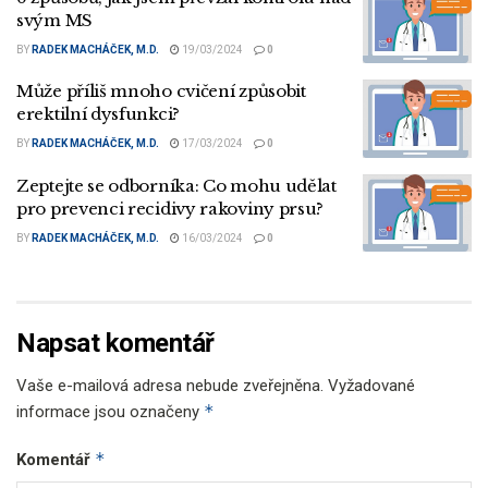
svým MS
BY
RADEK MACHÁČEK, M.D.
19/03/2024
0
Může příliš mnoho cvičení způsobit
erektilní dysfunkci?
BY
RADEK MACHÁČEK, M.D.
17/03/2024
0
Zeptejte se odborníka: Co mohu udělat
pro prevenci recidivy rakoviny prsu?
BY
RADEK MACHÁČEK, M.D.
16/03/2024
0
Napsat komentář
Vaše e-mailová adresa nebude zveřejněna.
Vyžadované
*
informace jsou označeny
*
Komentář