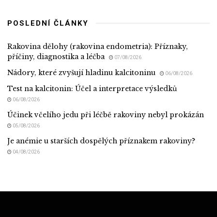
POSLEDNÍ ČLÁNKY
Rakovina dělohy (rakovina endometria): Příznaky,
příčiny, diagnostika a léčba
07/08/2026
Nádory, které zvyšují hladinu kalcitoninu
06/08/2026
Test na kalcitonin: Účel a interpretace výsledků
06/08/2026
Účinek včelího jedu při léčbě rakoviny nebyl prokázán
05/08/2026
Je anémie u starších dospělých příznakem rakoviny?
04/08/2026