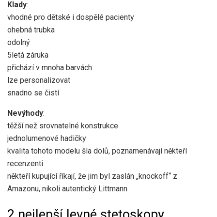
Klady
:
vhodné pro dětské i dospělé pacienty
ohebná trubka
odolný
5letá záruka
přichází v mnoha barvách
lze personalizovat
snadno se čistí
Nevýhody
:
těžší než srovnatelné konstrukce
jednolumenové hadičky
kvalita tohoto modelu šla dolů, poznamenávají někteří
recenzenti
někteří kupující říkají, že jim byl zaslán „knockoff“ z
Amazonu, nikoli autentický Littmann
2 nejlepší levné stetoskopy