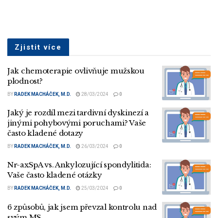
Zjistit více
Jak chemoterapie ovlivňuje mužskou
plodnost?
BY
RADEK MACHÁČEK, M.D.
28/03/2024
0
Jaký je rozdíl mezi tardivní dyskinezí a
jinými pohybovými poruchami? Vaše
často kladené dotazy
BY
RADEK MACHÁČEK, M.D.
26/03/2024
0
Nr-axSpA vs. Ankylozující spondylitida:
Vaše často kladené otázky
BY
RADEK MACHÁČEK, M.D.
25/03/2024
0
6 způsobů, jak jsem převzal kontrolu nad
svým MS