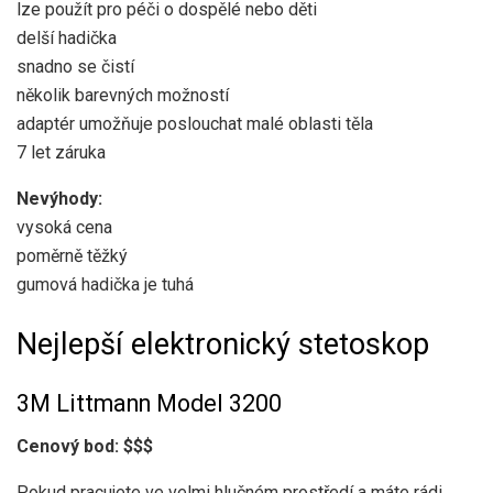
lze použít pro péči o dospělé nebo děti
delší hadička
snadno se čistí
několik barevných možností
adaptér umožňuje poslouchat malé oblasti těla
7 let záruka
Nevýhody:
vysoká cena
poměrně těžký
gumová hadička je tuhá
Nejlepší elektronický stetoskop
3M Littmann Model 3200
Cenový bod: $$$
Pokud pracujete ve velmi hlučném prostředí a máte rádi