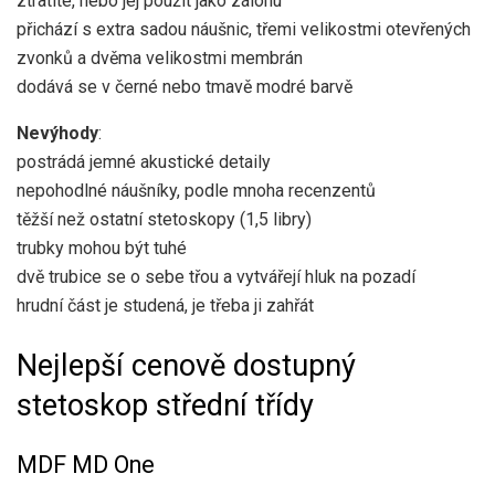
ztratíte, nebo jej použít jako zálohu
přichází s extra sadou náušnic, třemi velikostmi otevřených
zvonků a dvěma velikostmi membrán
dodává se v černé nebo tmavě modré barvě
Nevýhody
:
postrádá jemné akustické detaily
nepohodlné náušníky, podle mnoha recenzentů
těžší než ostatní stetoskopy (1,5 libry)
trubky mohou být tuhé
dvě trubice se o sebe třou a vytvářejí hluk na pozadí
hrudní část je studená, je třeba ji zahřát
Nejlepší cenově dostupný
stetoskop střední třídy
MDF MD One