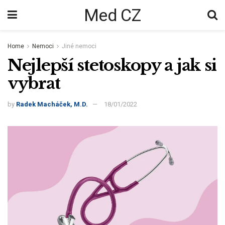
Med CZ
Home
Nemoci
Jiné nemoci
Nejlepší stetoskopy a jak si
vybrat
by
Radek Macháček, M.D.
18/01/2022