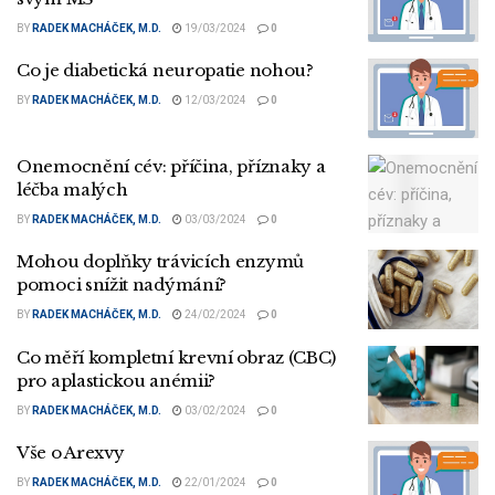
BY
RADEK MACHÁČEK, M.D.
19/03/2024
0
Co je diabetická neuropatie nohou?
BY
RADEK MACHÁČEK, M.D.
12/03/2024
0
Onemocnění cév: příčina, příznaky a
léčba malých
BY
RADEK MACHÁČEK, M.D.
03/03/2024
0
Mohou doplňky trávicích enzymů
pomoci snížit nadýmání?
BY
RADEK MACHÁČEK, M.D.
24/02/2024
0
Co měří kompletní krevní obraz (CBC)
pro aplastickou anémii?
BY
RADEK MACHÁČEK, M.D.
03/02/2024
0
Vše o Arexvy
BY
RADEK MACHÁČEK, M.D.
22/01/2024
0