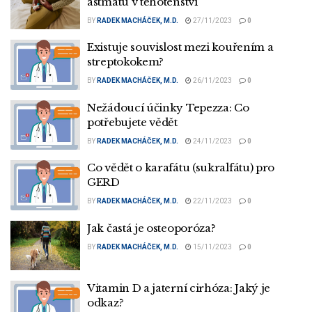
astmatu v těhotenství
BY
RADEK MACHÁČEK, M.D.
27/11/2023
0
Existuje souvislost mezi kouřením a
streptokokem?
BY
RADEK MACHÁČEK, M.D.
26/11/2023
0
Nežádoucí účinky Tepezza: Co
potřebujete vědět
BY
RADEK MACHÁČEK, M.D.
24/11/2023
0
Co vědět o karafátu (sukralfátu) pro
GERD
BY
RADEK MACHÁČEK, M.D.
22/11/2023
0
Jak častá je osteoporóza?
BY
RADEK MACHÁČEK, M.D.
15/11/2023
0
Vitamin D a jaterní cirhóza: Jaký je
odkaz?