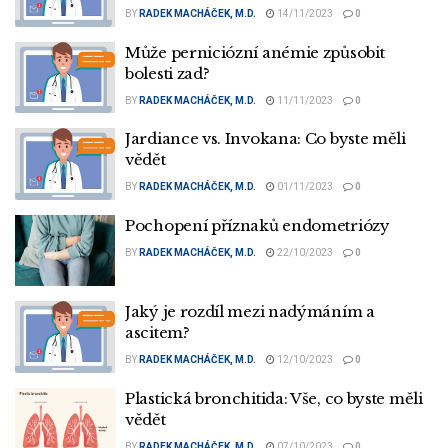
BY
RADEK MACHÁČEK, M.D.
14/11/2023
0
Může perniciózní anémie způsobit
bolesti zad?
BY
RADEK MACHÁČEK, M.D.
11/11/2023
0
Jardiance vs. Invokana: Co byste měli
vědět
BY
RADEK MACHÁČEK, M.D.
01/11/2023
0
Pochopení příznaků endometriózy
BY
RADEK MACHÁČEK, M.D.
22/10/2023
0
Jaký je rozdíl mezi nadýmáním a
ascitem?
BY
RADEK MACHÁČEK, M.D.
12/10/2023
0
Plastická bronchitida: Vše, co byste měli
vědět
BY
RADEK MACHÁČEK, M.D.
07/10/2023
0