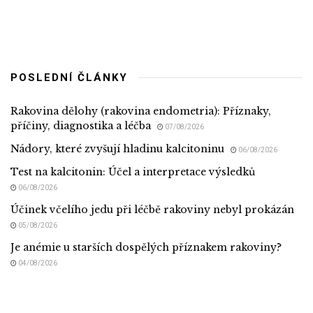
POSLEDNÍ ČLÁNKY
Rakovina dělohy (rakovina endometria): Příznaky,
příčiny, diagnostika a léčba
07/08/2026
Nádory, které zvyšují hladinu kalcitoninu
06/08/2026
Test na kalcitonin: Účel a interpretace výsledků
06/08/2026
Účinek včelího jedu při léčbě rakoviny nebyl prokázán
05/08/2026
Je anémie u starších dospělých příznakem rakoviny?
04/08/2026