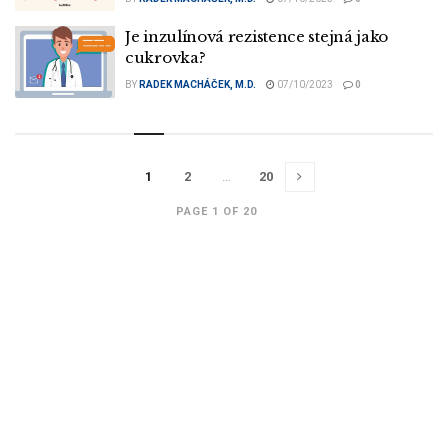
Je inzulínová rezistence stejná jako
cukrovka?
BY
RADEK MACHÁČEK, M.D.
07/10/2023
0
1
2
…
20
PAGE 1 OF 20