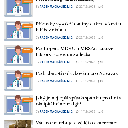
BY
RADEK MACHÁČEK, M.D.
22/12/2023
0
Příznaky vysoké hladiny cukru v krvi u
lidí bez diabetu
BY
RADEK MACHÁČEK, M.D.
22/12/2023
0
Pochopení MDRO a MRSA: rizikové
faktory, screening a léčba
BY
RADEK MACHÁČEK, M.D.
18/12/2023
0
Podrobnosti o dávkování pro Novavax
BY
RADEK MACHÁČEK, M.D.
12/12/2023
0
Jaký je nejlepší způsob spánku pro lidi s
okcipitální neuralgií?
BY
RADEK MACHÁČEK, M.D.
11/12/2023
0
Vše, co potřebujete vědět o exacerbaci