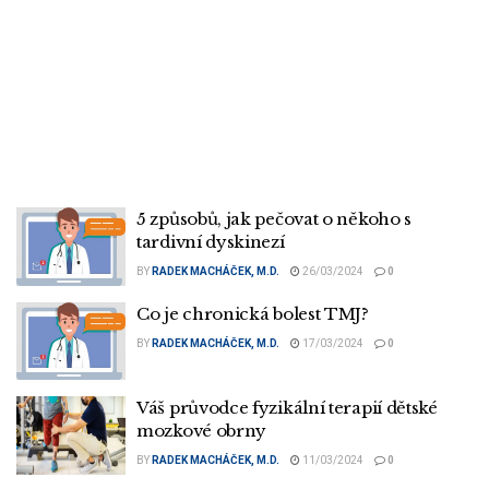
5 způsobů, jak pečovat o někoho s
tardivní dyskinezí
BY
RADEK MACHÁČEK, M.D.
26/03/2024
0
Co je chronická bolest TMJ?
BY
RADEK MACHÁČEK, M.D.
17/03/2024
0
Váš průvodce fyzikální terapií dětské
mozkové obrny
BY
RADEK MACHÁČEK, M.D.
11/03/2024
0