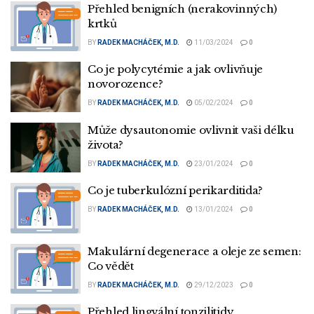
Přehled benigních (nerakovinných)
krtků
BY
RADEK MACHÁČEK, M.D.
11/03/2024
0
Co je polycytémie a jak ovlivňuje
novorozence?
BY
RADEK MACHÁČEK, M.D.
05/02/2024
0
Může dysautonomie ovlivnit vaši délku
života?
BY
RADEK MACHÁČEK, M.D.
23/01/2024
0
Co je tuberkulózní perikarditida?
BY
RADEK MACHÁČEK, M.D.
13/01/2024
0
Makulární degenerace a oleje ze semen:
Co vědět
BY
RADEK MACHÁČEK, M.D.
29/12/2023
0
Přehled lingvální tonzilitidy