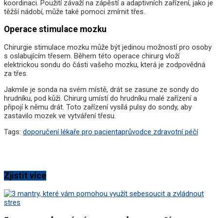
koordinaci. Použití závaží na zápěstí a adaptivních zařízení, jako je
těžší nádobí, může také pomoci zmírnit třes.
Operace stimulace mozku
Chirurgie stimulace mozku může být jedinou možností pro osoby
s oslabujícím třesem. Během této operace chirurg vloží
elektrickou sondu do části vašeho mozku, která je zodpovědná
za třes.
Jakmile je sonda na svém místě, drát se zasune ze sondy do
hrudníku, pod kůži. Chirurg umístí do hrudníku malé zařízení a
připojí k němu drát. Toto zařízení vysílá pulsy do sondy, aby
zastavilo mozek ve vytváření třesu.
Tags:
doporučení lékaře pro pacienta
průvodce zdravotní péčí
Zjistit více