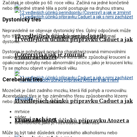
Začátek je obvykle po 60. roce věku. Začíná na jedné končetině
nebo na jedné straně těla a poté postupuje na druhou stranu.
Dystonický třes
Nepravidelně se objevuje dystonický třes. Úplný odpočinek může
12 vedlejších účinků perindoprilu
tyto třesy zmírnit. Tento třes se vyskytuje u lidí, kteří mají
11 vedlejších účinků přípravku Caduet a jak
dystonie
.
Dystonie je pohybová porucha charakterizovaná mimovolními
(Coversyl) a jak je zmírnit
s nimi zacházet
svalovými kontrakcemi. Svalové kontrakce způsobují kroucení a
opakované pohyby nebo abnormální pozice, jako je kroucení krku.
Ty se mohou objevit v jakémkoli věku.
Cerebelární třes
Mozeček je část zadního mozku, která řídí pohyb a rovnováhu.
A
cerebelární třes je typ záměrného třesu způsobeného lézemi
11 vedlejších účinků přípravku Caduet a jak
nebo poškozením mozečku z:
mrtvice
nádor
s nimi zacházet
13 nežádoucích účinků přípravku Atozet a
onemocnění, jako je roztroušená skleróza
Může to být také důsledek chronického alkoholismu nebo