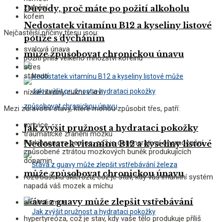
zranění
Důvody, proč máte po požití alkoholu
kofein
Nedostatek vitamínu B12 a kyseliny listové
Nejčastější příčiny třesu jsou:
potíže s dýcháním
svalová únava
může způsobovat chronickou únavu
požití příliš velkého množství kofeinu
stres
stárnutí
nízké hladiny cukru v krvi
Mezi zdravotní stavy, které mohou způsobit třes, patří:
mrtvice
Jak zvýšit pružnost a hydrataci pokožky
traumatické zranění mozku
Parkinsonova nemoc, což je degenerativní onemocnění
Nedostatek vitamínu B12 a kyseliny listové
způsobené ztrátou mozkových buněk produkujících
dopamin
může způsobovat chronickou únavu
roztroušená skleróza, což je stav, kdy váš imunitní systém
napadá váš mozek a míchu
Šťáva z guavy může zlepšit vstřebávání
alkoholismus
hypertyreóza, což je stav, kdy vaše tělo produkuje příliš