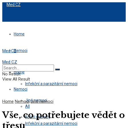
Med CZ
Home
Nemoci
Med CZ
Med CZ
All
Home
No Result
View All Result
Infekční a parazitární nemoci
Nemoci
Jiné nemoci
Home
Nemoci
Jiné nemoci
All
Vše, co potřebujete vědět o
Kožní choroby
třesu
Infekční a parazitární nemoci