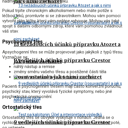
jak s nimi zacházet
nadměrného užívání některých léků.
Pokud trpíte chronickým alkoholismem nebo máte potíže s
léčbou léků, promluvte si se zdravotníkem. Mohou vám pomoci
vytvořit plán léčby, který vám nejlépe vyhovuje. Mohou vás také
spojit s dalšími odbornými zdroji, které vám pomohou zvládnout
váš stav.
Psychogenní třes
13 nežádoucích účinků přípravku Atozet a
A
psychogenní třes se může projevovat jako jakýkoli z typů třesu.
Vyznačuje se:
9 vedlejších účinků přípravku Crestor
jak s nimi zacházet
náhlý nástup a remise
změny směru vašeho třesu a postižené části těla
(rosuvastatin) a jak s nimi zacházet
výrazně snížená aktivita, když jste rozptýleni
Pacienti s psychogenním třesem mají často konverzní poruchu,
psychický stav, který vyvolává fyzické symptomy, nebo jiné
psychiatrické onemocnění.
Zdravotní péče
Ortostatický třes
Ortostatický třes se obvykle vyskytuje v nohách. Jedná se o
9 vedlejších účinků přípravku Crestor
rychlou, rytmickou kontrakci svalů, ke které dochází ihned poté,
co vstanete.