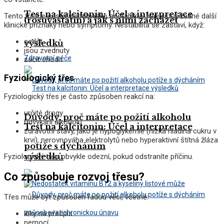
Test na kalcitonin: Účel a interpretace
Tento třes je často vnímán jako nestabilita. Neexistují žádné další
(rosuvastatin) a jak s nimi zacházet
klinické příznaky nebo symptomy. Nestabilita se zastaví, když:
sedět
výsledků
jsou zvednuty
Zdravotní péče
začít chodit
Fyziologický třes
Fyziologický třes je často způsoben reakcí na:
určité drogy
Důvody, proč máte po požití alkoholu
odvykání alkoholu
Test na kalcitonin: Účel a interpretace
zdravotní stavy, jako je hypoglykémie (nízká hladina cukru v
krvi), nerovnováha elektrolytů nebo hyperaktivní štítná žláza
potíže s dýcháním
výsledků
Fyziologický třes obvykle odezní, pokud odstraníte příčinu.
Co způsobuje rozvoj třesu?
Třes může být způsoben řadou věcí, včetně:
léky na předpis
nemocí