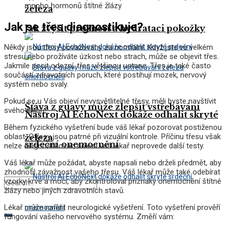
mnoho hormonů štítné žlázy
železa
Jak se třes diagnostikuje?
Jak zvýšit pružnost a hydrataci pokožky
Někdy jsou třesy považovány za normální. Když jste ve velkém
stresu nebo prožíváte úzkost nebo strach, může se objevit třes.
Jakmile pocit odezní, třes většinou ustane. Třes je také často
součástí zdravotních poruch, které postihují mozek, nervový
systém nebo svaly.
Pokud se u Vás objeví nevysvětlitelné třesy, měli byste navštívit
Šťáva z guavy může zlepšit vstřebávání
svého lékaře.
Nástroj AI EchoNext dokáže odhalit skryté
Během fyzického vyšetření bude váš lékař pozorovat postiženou
oblast. Otřesy jsou patrné při vizuální kontrole. Příčinu třesu však
železa
srdeční onemocnění
nelze diagnostikovat, dokud váš lékař neprovede další testy.
Váš lékař může požádat, abyste napsali nebo drželi předmět, aby
zhodnotil závažnost vašeho třesu. Váš lékař může také odebírat
vzorky krve a moči, aby zkontroloval příznaky onemocnění štítné
žlázy nebo jiných zdravotních stavů.
Lékař může nařídit neurologické vyšetření. Toto vyšetření prověří
fungování vašeho nervového systému. Změří vám: