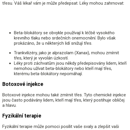
třesu. Váš lékař vám je může předepsat. Léky mohou zahrnovat:
Beta-blokátory se obvykle používají k léčbě vysokého
krevního tlaku nebo srdečních onemocnění. Bylo však
prokázáno, že u některých lidí snižují třes.
Trankvilizéry, jako je alprazolam (Xanax), mohou zmírnit
třes, který je vyvolán úzkostí.
Léky proti záchvatům jsou někdy předepisovány lidem, kteří
nemohou užívat beta-blokátory nebo kteří mají třes,
kterému beta-blokátory nepomáhají.
Botoxové injekce
Botoxové injekce mohou také zmírnit třes. Tyto chemické injekce
jsou často podávány lidem, kteří mají třes, který postihuje obličej
a hlavu.
Fyzikální terapie
Fyzikální terapie může pomoci posílit vaše svaly a zlepšit vaši