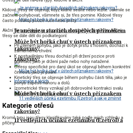
Klidové třesy se objevují, když klidně sedíte nebo ležíte. Jakmile se
začnete pohybovat, všimnete si, že třes pomine. Klidové třesy
často postihují pouze ruce nebo prsty.
Akční třes se objevuje při pohybu postiženou částí těla. Akční
Je anémie u starších dospělých příznakem
třesy se dále dělí do podkategorií:
Může být hořká chuť v ústech příznakem
Při cíleném pohybu, jako je dotyk prstu s nosem, dochází k
rakoviny?
záměrnému chvění.
K posturálnímu třesu dochází při držení pozice proti
rakoviny?
gravitaci, jako je držení paže nebo nohy natažené.
Otřesy specifické pro daný úkol se objevují během konkrétní
činnosti, jako je psaní.
Kinetický třes se objevuje během pohybu části těla, jako je
Informace o lécích
pohyb zápěstí nahoru a dolů.
Izometrické třesy vznikají při dobrovolné kontrakci svalu
Může být hořká chuť v ústech příznakem
bez dalšího pohybu svalu.
Kategorie otřesů
rakoviny?
Kromě typu jsou třesy klasifikovány také podle jejich vzhledu a
11 vedlejších účinků ezetimibu (Ezetrol) a
příčiny.