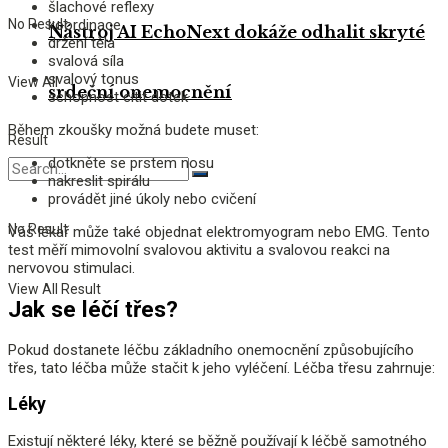
šlachové reflexy
No Result
koordinace
Nástroj AI EchoNext dokáže odhalit skryté
držení těla
svalová síla
svalový tonus
View All
srdeční onemocnění
schopnost cítit dotek
Během zkoušky možná budete muset:
Result
dotkněte se prstem nosu
nakreslit spirálu
provádět jiné úkoly nebo cvičení
No Result
Váš lékař může také objednat elektromyogram nebo EMG. Tento
test měří mimovolní svalovou aktivitu a svalovou reakci na
nervovou stimulaci.
View All Result
Jak se léčí třes?
Pokud dostanete léčbu základního onemocnění způsobujícího
třes, tato léčba může stačit k jeho vyléčení. Léčba třesu zahrnuje:
Léky
Existují některé léky, které se běžně používají k léčbě samotného