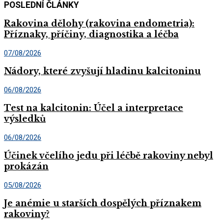
POSLEDNÍ ČLÁNKY
Rakovina dělohy (rakovina endometria):
Příznaky, příčiny, diagnostika a léčba
07/08/2026
Nádory, které zvyšují hladinu kalcitoninu
06/08/2026
Test na kalcitonin: Účel a interpretace
výsledků
06/08/2026
Účinek včelího jedu při léčbě rakoviny nebyl
prokázán
05/08/2026
Je anémie u starších dospělých příznakem
rakoviny?