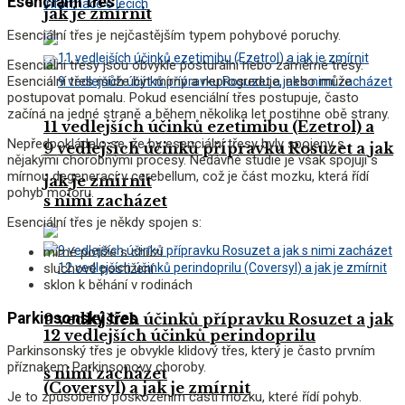
Esenciální třes
Informace o lécích
jak je zmírnit
Esenciální třes je nejčastějším typem pohybové poruchy.
Esenciální třesy jsou obvykle posturální nebo záměrné třesy.
Esenciální třes může být mírný a neprogreduje, nebo může
postupovat pomalu. Pokud esenciální třes postupuje, často
začíná na jedné straně a během několika let postihne obě strany.
11 vedlejších účinků ezetimibu (Ezetrol) a
Nepředpokládalo se, že by esenciální třesy byly spojeny s
9 vedlejších účinků přípravku Rosuzet a jak
nějakými chorobnými procesy. Nedávné studie je však spojují s
mírnou degenerací v cerebellum, což je část mozku, která řídí
jak je zmírnit
pohyb motoru.
s nimi zacházet
Esenciální třes je někdy spojen s:
mírné potíže s chůzí
sluchové postižení
sklon k běhání v rodinách
Parkinsonský třes
9 vedlejších účinků přípravku Rosuzet a jak
12 vedlejších účinků perindoprilu
Parkinsonský třes je obvykle klidový třes, který je často prvním
příznakem Parkinsonovy choroby.
s nimi zacházet
(Coversyl) a jak je zmírnit
Je to způsobeno poškozením částí mozku, které řídí pohyb.