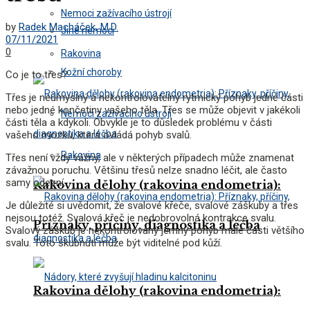
Nemoci zažívacího ústrojí
by
Radek Macháček, M.D.
Jiné nemoci
07/11/2021
0
Rakovina
Kožní choroby
Co je to třes?
Třes je neúmyslný a nekontrolovatelný rytmický pohyb jedné části
nebo jedné končetiny vašeho těla. Třes se může objevit v jakékoli
Nemoci zažívacího ústrojí
části těla a kdykoli. Obvykle je to důsledek problému v části
vašeho mozku, která ovládá pohyb svalů.
Rakovina
Třes není vždy vážný, ale v některých případech může znamenat
závažnou poruchu. Většinu třesů nelze snadno léčit, ale často
samy odezní.
Rakovina dělohy (rakovina endometria):
Je důležité si uvědomit, že svalové křeče, svalové záškuby a třes
nejsou totéž. Svalová křeč je nedobrovolná kontrakce svalu.
Příznaky, příčiny, diagnostika a léčba
Svalový záškub je nekontrolovaný jemný pohyb malé části většího
svalu. Toto škubnutí může být viditelné pod kůží.
Rakovina dělohy (rakovina endometria):