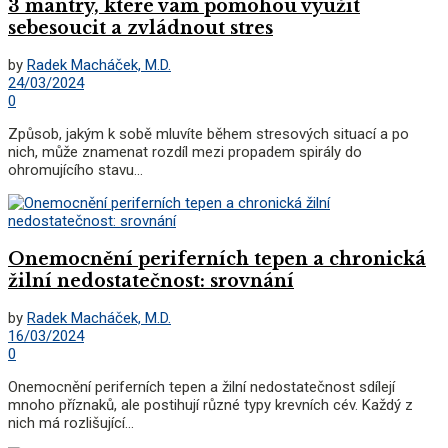
3 mantry, které vám pomohou využít
sebesoucit a zvládnout stres
by
Radek Macháček, M.D.
24/03/2024
0
Způsob, jakým k sobě mluvíte během stresových situací a po
nich, může znamenat rozdíl mezi propadem spirály do
ohromujícího stavu...
Onemocnění periferních tepen a chronická
žilní nedostatečnost: srovnání
by
Radek Macháček, M.D.
16/03/2024
0
Onemocnění periferních tepen a žilní nedostatečnost sdílejí
mnoho příznaků, ale postihují různé typy krevních cév. Každý z
nich má rozlišující...