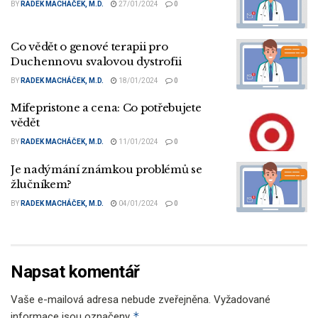
BY
RADEK MACHÁČEK, M.D.
27/01/2024
0
Co vědět o genové terapii pro
Duchennovu svalovou dystrofii
BY
RADEK MACHÁČEK, M.D.
18/01/2024
0
Mifepristone a cena: Co potřebujete
vědět
BY
RADEK MACHÁČEK, M.D.
11/01/2024
0
Je nadýmání známkou problémů se
žlučníkem?
BY
RADEK MACHÁČEK, M.D.
04/01/2024
0
Napsat komentář
Vaše e-mailová adresa nebude zveřejněna.
Vyžadované
*
informace jsou označeny