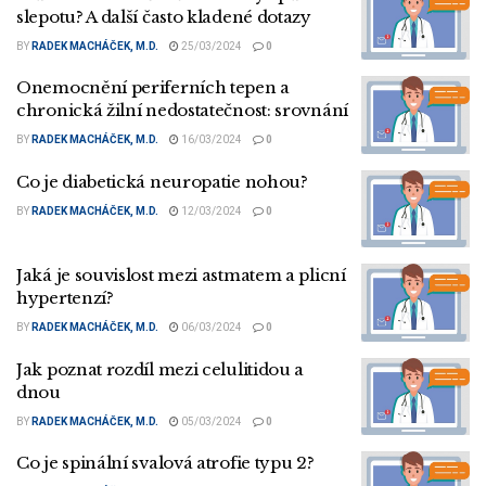
slepotu? A další často kladené dotazy
BY
RADEK MACHÁČEK, M.D.
25/03/2024
0
Onemocnění periferních tepen a
chronická žilní nedostatečnost: srovnání
BY
RADEK MACHÁČEK, M.D.
16/03/2024
0
Co je diabetická neuropatie nohou?
BY
RADEK MACHÁČEK, M.D.
12/03/2024
0
Jaká je souvislost mezi astmatem a plicní
hypertenzí?
BY
RADEK MACHÁČEK, M.D.
06/03/2024
0
Jak poznat rozdíl mezi celulitidou a
dnou
BY
RADEK MACHÁČEK, M.D.
05/03/2024
0
Co je spinální svalová atrofie typu 2?