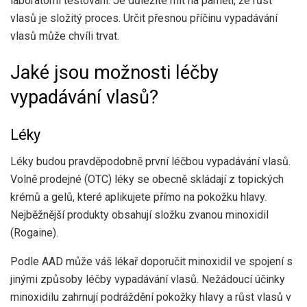
laboratorní testování. Je důležité mít na paměti, že růst
vlasů je složitý proces. Určit přesnou příčinu vypadávání
vlasů může chvíli trvat.
Jaké jsou možnosti léčby
vypadávání vlasů?
Léky
Léky budou pravděpodobně první léčbou vypadávání vlasů.
Volně prodejné (OTC) léky se obecně skládají z topických
krémů a gelů, které aplikujete přímo na pokožku hlavy.
Nejběžnější produkty obsahují složku zvanou minoxidil
(
Rogaine).
Podle AAD může váš lékař doporučit minoxidil ve spojení s
jinými způsoby léčby vypadávání vlasů. Nežádoucí účinky
minoxidilu zahrnují podráždění pokožky hlavy a růst vlasů v