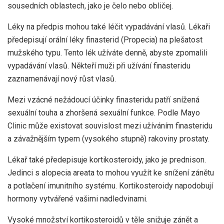
sousedních oblastech, jako je čelo nebo obličej.
Léky na předpis mohou také léčit vypadávání vlasů. Lékaři
předepisují orální léky finasterid (Propecia) na plešatost
mužského typu. Tento lék užíváte denně, abyste zpomalili
vypadávání vlasů. Někteří muži při užívání finasteridu
zaznamenávají nový růst vlasů.
Mezi vzácné nežádoucí účinky finasteridu patří snížená
sexuální touha a zhoršená sexuální funkce. Podle Mayo
Clinic může existovat souvislost mezi užíváním finasteridu
a závažnějším typem (vysokého stupně) rakoviny prostaty.
Lékař také předepisuje kortikosteroidy, jako je prednison.
Jedinci s alopecia areata to mohou využít ke snížení zánětu
a potlačení imunitního systému. Kortikosteroidy napodobují
hormony vytvářené vašimi nadledvinami.
Vysoké množství kortikosteroidů v těle snižuje zánět a