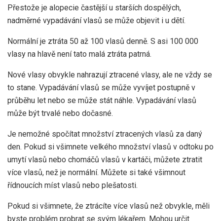
Přestože je alopecie častější u starších dospělých,
nadměrné vypadávání vlasů se může objevit i u dětí.
Normální je ztráta 50 až 100 vlasů denně. S asi 100 000
vlasy na hlavě není tato malá ztráta patrná.
Nové vlasy obvykle nahrazují ztracené vlasy, ale ne vždy se
to stane. Vypadávání vlasů se může vyvíjet postupně v
průběhu let nebo se může stát náhle. Vypadávání vlasů
může být trvalé nebo dočasné.
Je nemožné spočítat množství ztracených vlasů za daný
den. Pokud si všimnete velkého množství vlasů v odtoku po
umytí vlasů nebo chomáčů vlasů v kartáči, můžete ztratit
více vlasů, než je normální. Můžete si také všimnout
řídnoucích míst vlasů nebo plešatosti.
Pokud si všimnete, že ztrácíte více vlasů než obvykle, měli
byste problém probrat se svým lékařem. Mohou určit