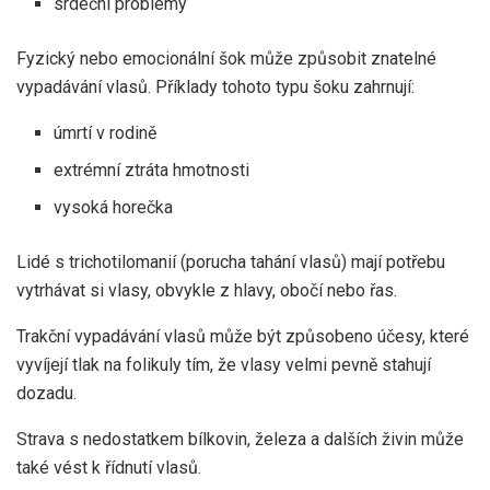
srdeční problémy
Fyzický nebo emocionální šok může způsobit znatelné
vypadávání vlasů. Příklady tohoto typu šoku zahrnují:
úmrtí v rodině
extrémní ztráta hmotnosti
vysoká horečka
Lidé s trichotilomanií (porucha tahání vlasů) mají potřebu
vytrhávat si vlasy, obvykle z hlavy, obočí nebo řas.
Trakční vypadávání vlasů může být způsobeno účesy, které
vyvíjejí tlak na folikuly tím, že vlasy velmi pevně stahují
dozadu.
Strava s nedostatkem bílkovin, železa a dalších živin může
také vést k řídnutí vlasů.