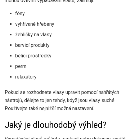
mohou ovlivnit vypadávání vlasů, zahrnují:
fény
vyhřívané hřebeny
žehličky na vlasy
barvicí produkty
bělící prostředky
perm
relaxátory
Pokud se rozhodnete vlasy upravit pomocí nahřátých
nástrojů, dělejte to jen tehdy, když jsou vlasy suché.
Používejte také nejnižší možná nastavení.
Jaký je dlouhodobý výhled?
Vypadávání vlasů můžete zastavit nebo dokonce zvrátit