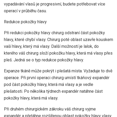
vypadávání vlasů je progresivní, budete potřebovat více
operací v průběhu času.
Redukce pokožky hlavy
Při redukci pokožky hlavy chirurg odstraní část pokožky
hlavy, které chybí vlasy. Chirurg poté oblast uzavře kouskem
vaší hlavy, který má vlasy. Další možností je lalok, do
kterého váš chirurg složí pokožku hlavy, která má vlasy přes
pleš. Jedná se o typ redukce pokožky hlavy.
Expanze tkáně může pokrýt i plešatá místa. Vyžaduje to dvě
operace. Při první operaci chirurg umístí tkáňový expandér
pod část pokožky hlavy, která má vlasy a je vedle
plešatosti. Po několika týdnech expandér natáhne část
pokožky hlavy, která má vlasy.
Při druhém chirurgickém zákroku váš chirurg vyjme
expandér a přetáhne rozšířenou oblast pokožky hlavy vlasy