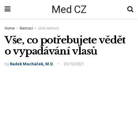
Med CZ
Home
Nemoci
Jiné nemoci
Vše, co potřebujete vědět
o vypadávání vlasů
by
Radek Macháček, M.D.
23/10/2021