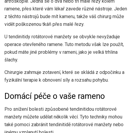
artroskopie. Jedná se o dva nebo tři malé řezy kolem
ramene, přes které vám lékař zavede různé nástroje. Jeden
z těchto nástrojů bude mít kameru, takže váš chirurg může
vidět poškozenou tkáň přes malé řezy.
U tendinitidy rotátorové manžety se obvykle nevyžaduje
operace otevřeného ramene. Tuto metodu však lze použít,
pokud máte jiné problémy v rameni, jako je velká trhlina
šlachy.
Chirurgie zahrnuje zotavení, které se skládá z odpočinku a
fyzikální terapie k obnovení síly a rozsahu pohybu.
Domácí péče o vaše rameno
Pro snížení bolesti způsobené tendinitidou rotátorové
manžety můžete udělat několik věcí. Tyto techniky mohou
také pomoci zabránit tendinitidě rotátorové manžety nebo
jinému vzplanutí bolesti.