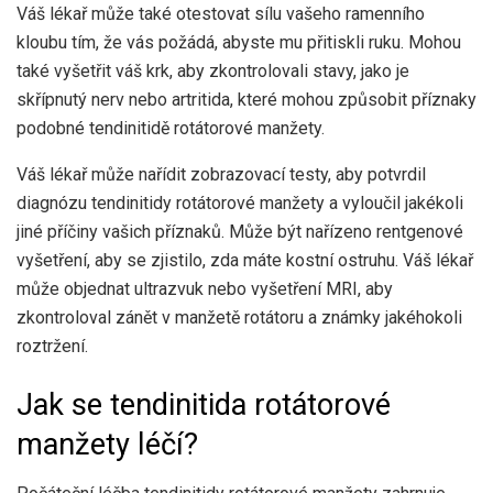
Váš lékař může také otestovat sílu vašeho ramenního
kloubu tím, že vás požádá, abyste mu přitiskli ruku. Mohou
také vyšetřit váš krk, aby zkontrolovali stavy, jako je
skřípnutý nerv nebo artritida, které mohou způsobit příznaky
podobné tendinitidě rotátorové manžety.
Váš lékař může nařídit zobrazovací testy, aby potvrdil
diagnózu tendinitidy rotátorové manžety a vyloučil jakékoli
jiné příčiny vašich příznaků. Může být nařízeno rentgenové
vyšetření, aby se zjistilo, zda máte kostní ostruhu. Váš lékař
může objednat ultrazvuk nebo vyšetření MRI, aby
zkontroloval zánět v manžetě rotátoru a známky jakéhokoli
roztržení.
Jak se tendinitida rotátorové
manžety léčí?