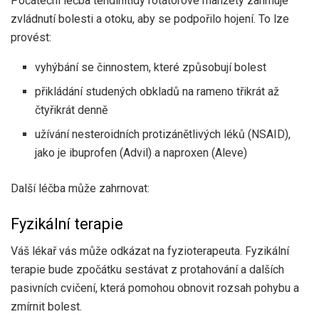
Počáteční léčba tendinitidy rotátorové manžety zahrnuje
zvládnutí bolesti a otoku, aby se podpořilo hojení. To lze
provést:
vyhýbání se činnostem, které způsobují bolest
přikládání studených obkladů na rameno třikrát až
čtyřikrát denně
užívání nesteroidních protizánětlivých léků (NSAID),
jako je ibuprofen (Advil) a naproxen (Aleve)
Další léčba může zahrnovat:
Fyzikální terapie
Váš lékař vás může odkázat na fyzioterapeuta. Fyzikální
terapie bude zpočátku sestávat z protahování a dalších
pasivních cvičení, která pomohou obnovit rozsah pohybu a
zmírnit bolest.