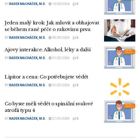
BY
RADEK MACHÁČEK, M.D.
10/03/2024
0
Jeden malý krok: Jak mluvit a obhajovat
se během rané péče o rakovinu prsu
BY
RADEK MACHÁČEK, M.D.
09/03/2024
0
Ajovy interakce: Alkohol, léky a další
BY
RADEK MACHÁČEK, M.D.
01/02/2024
0
Lipitor a cena: Co potřebujete vědět
BY
RADEK MACHÁČEK, M.D.
01/02/2024
0
Co byste měli vědět o spinální svalové
atrofii typu 4
BY
RADEK MACHÁČEK, M.D.
27/01/2024
0