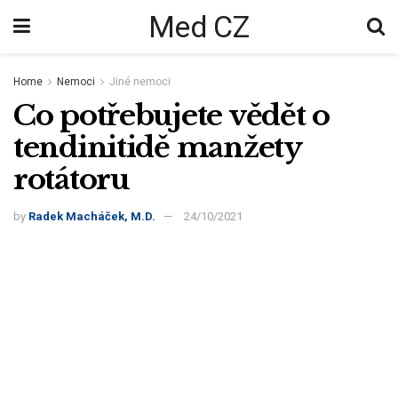
Med CZ
Home
Nemoci
Jiné nemoci
Co potřebujete vědět o
tendinitidě manžety
rotátoru
by
Radek Macháček, M.D.
24/10/2021