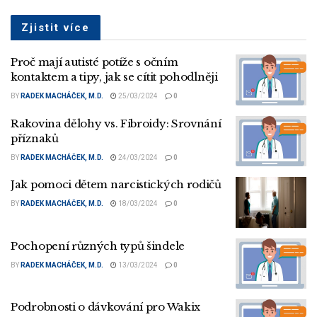
Zjistit více
Proč mají autisté potíže s očním
kontaktem a tipy, jak se cítit pohodlněji
BY
RADEK MACHÁČEK, M.D.
25/03/2024
0
Rakovina dělohy vs. Fibroidy: Srovnání
příznaků
BY
RADEK MACHÁČEK, M.D.
24/03/2024
0
Jak pomoci dětem narcistických rodičů
BY
RADEK MACHÁČEK, M.D.
18/03/2024
0
Pochopení různých typů šindele
BY
RADEK MACHÁČEK, M.D.
13/03/2024
0
Podrobnosti o dávkování pro Wakix