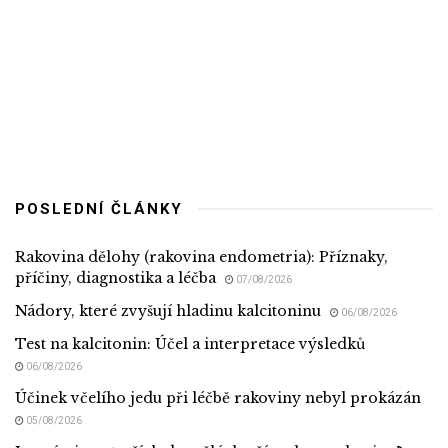
POSLEDNÍ ČLÁNKY
Rakovina dělohy (rakovina endometria): Příznaky,
příčiny, diagnostika a léčba
07/08/2026
Nádory, které zvyšují hladinu kalcitoninu
06/08/2026
Test na kalcitonin: Účel a interpretace výsledků
06/08/2026
Účinek včelího jedu při léčbě rakoviny nebyl prokázán
05/08/2026