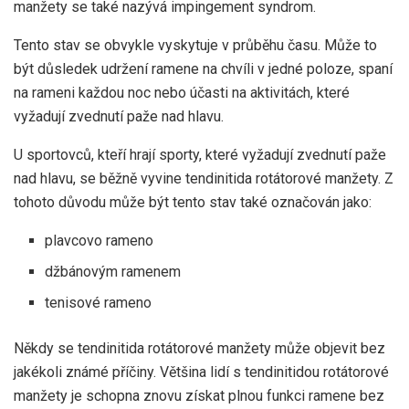
manžety se také nazývá impingement syndrom.
Tento stav se obvykle vyskytuje v průběhu času. Může to
být důsledek udržení ramene na chvíli v jedné poloze, spaní
na rameni každou noc nebo účasti na aktivitách, které
vyžadují zvednutí paže nad hlavu.
U sportovců, kteří hrají sporty, které vyžadují zvednutí paže
nad hlavu, se běžně vyvine tendinitida rotátorové manžety. Z
tohoto důvodu může být tento stav také označován jako:
plavcovo rameno
džbánovým ramenem
tenisové rameno
Někdy se tendinitida rotátorové manžety může objevit bez
jakékoli známé příčiny. Většina lidí s tendinitidou rotátorové
manžety je schopna znovu získat plnou funkci ramene bez