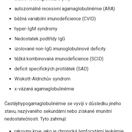
autozomálně recesivní agamaglobulinémie (ARA)
běžná variabilní imunodeficience (CVID)
hyper-IgM syndromy
Nedostatek podtřídy IgG
izolované non-IgG imunoglobulinové deficity
těžká kombinovaná imunodeficience (SCID)
deficit specifických protilátek (SAD)
Wiskott-Aldrichův syndrom
x-vázaná agamaglobulinémie
Častěji
hypogamaglobulinémie se vyvíjí v důsledku jiného
stavu, nazývaného sekundární nebo získané imunitní
nedostatečnosti. Tyto zahrnují:
rakoviny krve, jako je chronická lymfocytární leukémie