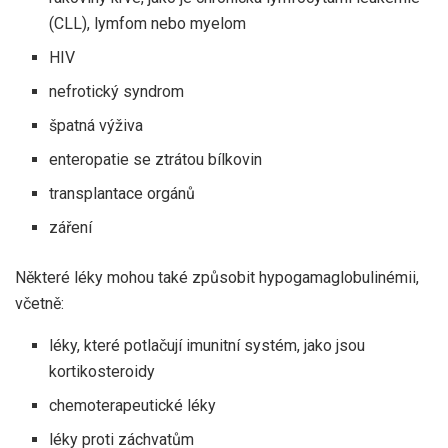
(CLL), lymfom nebo myelom
HIV
nefrotický syndrom
špatná výživa
enteropatie se ztrátou bílkovin
transplantace orgánů
záření
Některé léky mohou také způsobit hypogamaglobulinémii,
včetně:
léky, které potlačují imunitní systém, jako jsou
kortikosteroidy
chemoterapeutické léky
léky proti záchvatům