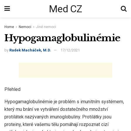
Med CZ
Home
Nemoci
Jiné nemoci
Hypogamaglobulinémie
by
Radek Macháček, M.D.
17/12/2021
Přehled
Hypogamaglobulinémie je problém s imunitním systémem,
který mu brání ve vytváření dostatečného množství
protilátek nazývaných imunoglobuliny. Protilátky jsou
proteiny, které vašemu tělu pomáhají rozpoznat cizí