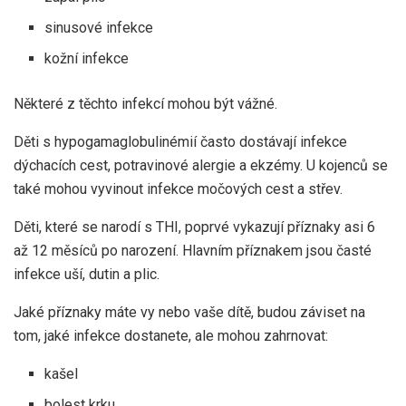
sinusové infekce
kožní infekce
Některé z těchto infekcí mohou být vážné.
Děti s hypogamaglobulinémií často dostávají infekce
dýchacích cest, potravinové alergie a ekzémy. U kojenců se
také mohou vyvinout infekce močových cest a střev.
Děti, které se narodí s THI, poprvé vykazují příznaky asi 6
až 12 měsíců po narození. Hlavním příznakem jsou časté
infekce uší, dutin a plic.
Jaké příznaky máte vy nebo vaše dítě, budou záviset na
tom, jaké infekce dostanete, ale mohou zahrnovat:
kašel
bolest krku