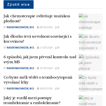
Zjistit více
Jak chemoterapie ovlivňuje mužskou
plodnost?
BY
RADEK MACHÁČEK, M.D.
28/03/2024
0
Jak dlouho trvá nevolnost související s
kocovinou?
BY
RADEK MACHÁČEK, M.D.
21/03/2024
0
6 způsobů, jak jsem převzal kontrolu nad
svým MS
BY
RADEK MACHÁČEK, M.D.
19/03/2024
0
Co byste měli vědět o trombocytopenii
vyvolané léky
BY
RADEK MACHÁČEK, M.D.
06/03/2024
0
Jaký je rozdíl mezi postupy
trombektomie a embolektomie?