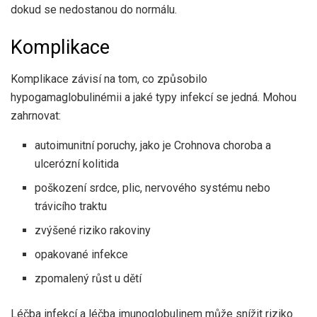
dokud se nedostanou do normálu.
Komplikace
Komplikace závisí na tom, co způsobilo
hypogamaglobulinémii a jaké typy infekcí se jedná. Mohou
zahrnovat:
autoimunitní poruchy, jako je Crohnova choroba a
ulcerózní kolitida
poškození srdce, plic, nervového systému nebo
trávicího traktu
zvýšené riziko rakoviny
opakované infekce
zpomalený růst u dětí
Léčba infekcí a léčba imunoglobulinem může snížit riziko