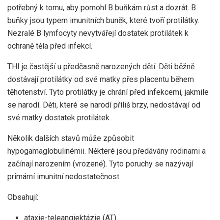
potřebný k tomu, aby pomohl B buňkám růst a dozrát. B
buňky jsou typem imunitních buněk, které tvoří protilátky.
Nezralé B lymfocyty nevytvářejí dostatek protilátek k
ochraně těla před infekcí.
THI je častější u předčasně narozených dětí. Děti běžně
dostávají protilátky od své matky přes placentu během
těhotenství. Tyto protilátky je chrání před infekcemi, jakmile
se narodí. Děti, které se narodí příliš brzy, nedostávají od
své matky dostatek protilátek.
Několik dalších stavů může způsobit
hypogamaglobulinémii. Některé jsou předávány rodinami a
začínají narozením (vrozené). Tyto poruchy se nazývají
primární imunitní nedostatečnost.
Obsahují:
ataxie-teleangiektázie (AT)