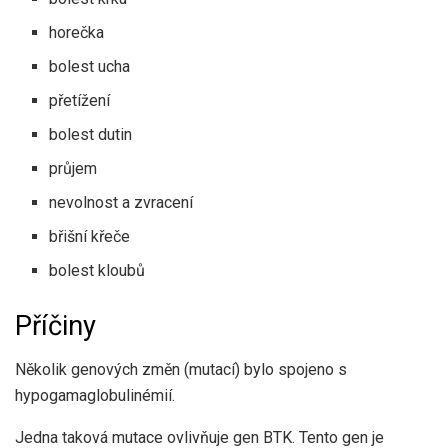
horečka
bolest ucha
přetížení
bolest dutin
průjem
nevolnost a zvracení
břišní křeče
bolest kloubů
Příčiny
Několik genových změn (mutací) bylo spojeno s
hypogamaglobulinémií.
Jedna taková mutace ovlivňuje gen BTK. Tento gen je