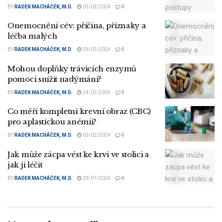
BY
RADEK MACHÁČEK, M.D.
05/03/2024
0
Onemocnění cév: příčina, příznaky a
léčba malých
BY
RADEK MACHÁČEK, M.D.
03/03/2024
0
Mohou doplňky trávicích enzymů
pomoci snížit nadýmání?
BY
RADEK MACHÁČEK, M.D.
24/02/2024
0
Co měří kompletní krevní obraz (CBC)
pro aplastickou anémii?
BY
RADEK MACHÁČEK, M.D.
03/02/2024
0
Jak může zácpa vést ke krvi ve stolici a
jak ji léčit
BY
RADEK MACHÁČEK, M.D.
29/01/2024
0