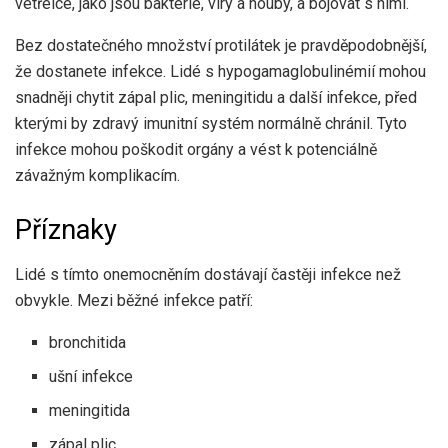
vetřelce, jako jsou bakterie, viry a houby, a bojovat s nimi.
Bez dostatečného množství protilátek je pravděpodobnější,
že dostanete infekce. Lidé s hypogamaglobulinémií mohou
snadněji chytit zápal plic, meningitidu a další infekce, před
kterými by zdravý imunitní systém normálně chránil. Tyto
infekce mohou poškodit orgány a vést k potenciálně
závažným komplikacím.
Příznaky
Lidé s tímto onemocněním dostávají častěji infekce než
obvykle. Mezi běžné infekce patří:
bronchitida
ušní infekce
meningitida
zápal plic